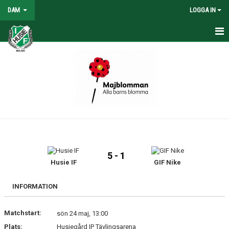
DAM
LOGGA IN
HEM
NYHETER
KONTAKT
KALENDER
TABELL/RESULTAT
5 - 1
MATCHER
Husie IF
GIF Nike
INFORMATION
Matchstart:
sön 24 maj, 13:00
Plats:
Husiegård IP Tävlingsarena