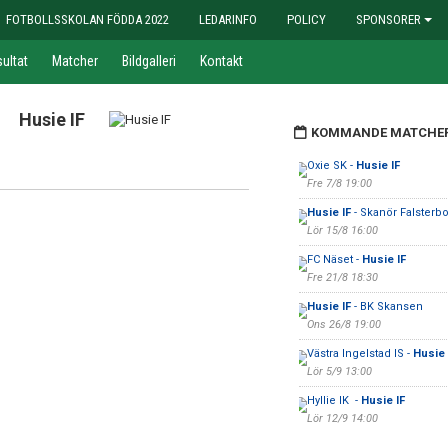
FOTBOLLSSKOLAN FÖDDA 2022
LEDARINFO
POLICY
SPONSORER
ultat
Matcher
Bildgalleri
Kontakt
Husie IF
KOMMANDE MATCHE
Oxie SK -
Husie IF
Fre 7/8 19:00
Husie IF
- Skanör Falsterbo
Lör 15/8 16:00
FC Näset -
Husie IF
Fre 21/8 18:30
Husie IF
- BK Skansen
Ons 26/8 19:00
Västra Ingelstad IS -
Husie 
Lör 5/9 13:00
Hyllie IK -
Husie IF
Lör 12/9 14:00