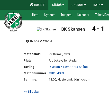
HUSIE IF
SENIOR
UNGDOM
BARN
Hem
Nyheter
Truppen
Kalender
Tabell/Res
4 - 1
BK Skansen
INFORMATION
Matchstart:
lör 09 maj, 13:00
Plats:
Albäcksvallen A-plan
Tävling:
Division 5 Herr Södra Skåne
Matchnummer:
130154033
Samling:
11:00, Husie omklädningsrum
<< Tillbaka