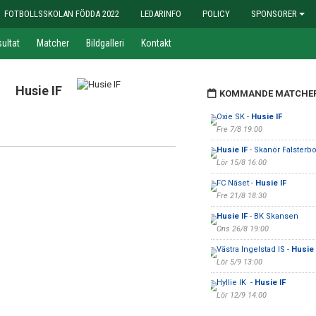
FOTBOLLSSKOLAN FÖDDA 2022
LEDARINFO
POLICY
SPONSORER
ultat
Matcher
Bildgalleri
Kontakt
Husie IF
KOMMANDE MATCHE
Oxie SK -
Husie IF
Fre 7/8 19:00
Husie IF
- Skanör Falsterbo
Lör 15/8 16:00
FC Näset -
Husie IF
Fre 21/8 18:30
Husie IF
- BK Skansen
Ons 26/8 19:00
Västra Ingelstad IS -
Husie 
Lör 5/9 13:00
Hyllie IK -
Husie IF
Lör 12/9 14:00