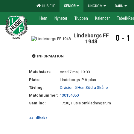
HUSIE IF
SENIOR
UNGDOM
BARN
Hem
Nyheter
Truppen
Kalender
Tabell/Res
Lindeborgs FF
0 - 1
1948
INFORMATION
Matchstart:
ons 27 maj, 19:00
Plats:
Lindeborgs IP A-plan
Tävling:
Division 5 Herr Södra Skåne
Matchnummer:
130154050
Samling:
17:30, Husie omklädningsrum
<< Tillbaka