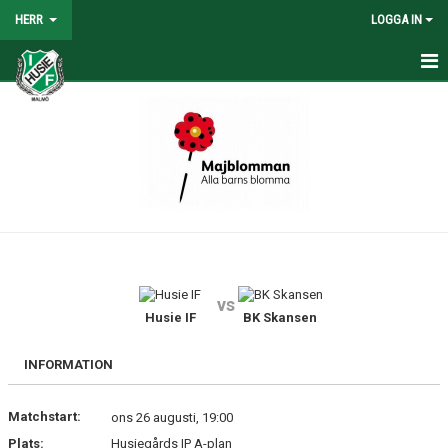
HERR
LOGGA IN
HEM
NYHETER
TRUPPEN
KALENDER
TABELL/RESULTAT
vs
MATCHER
Husie IF
BK Skansen
BILDGALLERI
INFORMATION
KONTAKT
Matchstart:
ons 26 augusti, 19:00
Plats:
Husiegårds IP A-plan