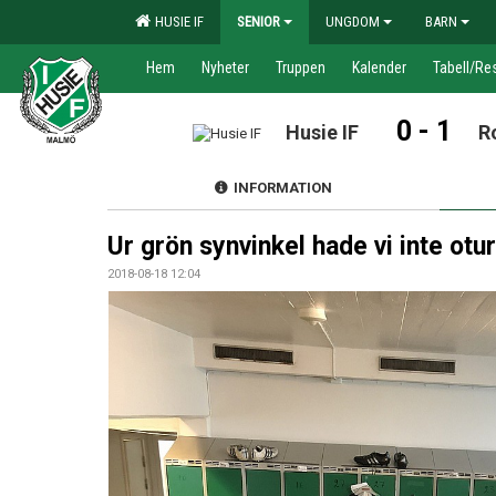
HUSIE IF
SENIOR
UNGDOM
BARN
Hem
Nyheter
Truppen
Kalender
Tabell/Res
0 - 1
Husie IF
R
INFORMATION
Ur grön synvinkel hade vi inte otur
2018-08-18 12:04