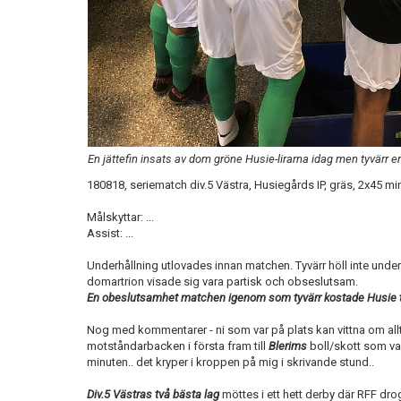
En jättefin insats av dom gröne Husie-lirarna idag men tyvärr e
180818, seriematch div.5 Västra, Husiegårds IP, gräs, 2x45 m
Målskyttar: ...
Assist: ...
Underhållning utlovades innan matchen. Tyvärr höll inte unde
domartrion visade sig vara partisk och obseslutsam.
En obeslutsamhet matchen igenom som tyvärr kostade Husie t
Nog med kommentarer - ni som var på plats kan vittna om allt 
motståndarbacken i första fram till
Blerims
boll/skott som var
minuten.. det kryper i kroppen på mig i skrivande stund..
Div.5 Västras två bästa lag
möttes i ett hett derby där RFF dro