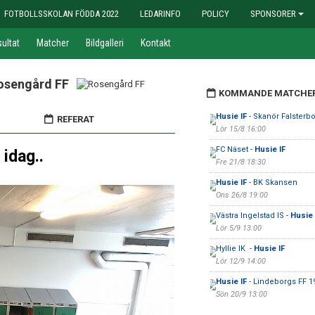
FOTBOLLSSKOLAN FÖDDA 2022
LEDARINFO
POLICY
SPONSORER
ultat
Matcher
Bildgalleri
Kontakt
osengård FF
KOMMANDE MATCHE
Husie IF
- Skanör Falsterbo
REFERAT
Lör 15/8 16:00
FC Näset -
Husie IF
 idag..
Fre 21/8 18:30
Husie IF
- BK Skansen
Ons 26/8 19:00
Västra Ingelstad IS -
Husie 
Lör 5/9 13:00
Hyllie IK -
Husie IF
Lör 12/9 14:00
Husie IF
- Lindeborgs FF 1
Sön 20/9 13:00