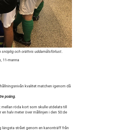
n snöplig och orättvis uddamålsförlust..
in, 11-manna
rhållningsnivån kvalitet matchen igenom då
re poäng.
mellan röda kort som skulle utdelats till
 en halv meter över mållinjen i den 50:de
g längsta strået genom en kanonträff från