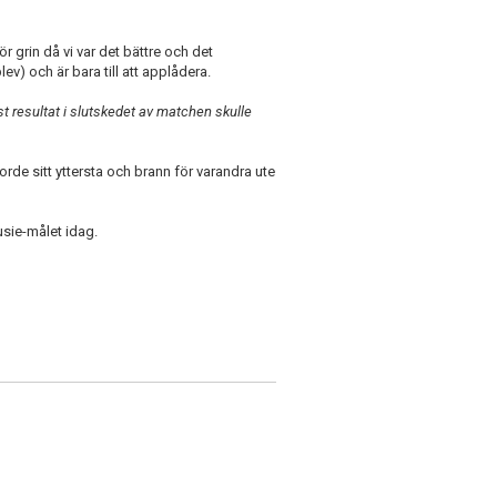
grin då vi var det bättre och det
ev) och är bara till att applådera.
st resultat i slutskedet av matchen skulle
jorde sitt yttersta och brann för varandra ute
usie-målet idag.