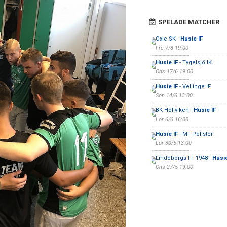
SPELADE MATCHER
Oxie SK -
Husie IF
Fre 7/8 19:00
Husie IF
- Tygelsjö IK
Ons 17/6 19:00
Husie IF
- Vellinge IF
Sön 14/6 13:00
BK Höllviken -
Husie IF
Lör 6/6 16:00
Husie IF
- MF Pelister
Lör 30/5 13:00
Lindeborgs FF 1948 -
Husie
Ons 27/5 19:00