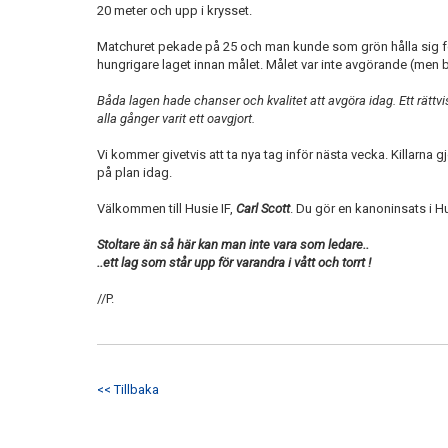
20 meter och upp i krysset.
Matchuret pekade på 25 och man kunde som grön hålla sig för 
hungrigare laget innan målet. Målet var inte avgörande (men bl
Båda lagen hade chanser och kvalitet att avgöra idag. Ett rättvi
alla gånger varit ett oavgjort.
Vi kommer givetvis att ta nya tag inför nästa vecka. Killarna g
på plan idag.
Välkommen till Husie IF,
Carl Scott
. Du gör en kanoninsats i H
Stoltare än så här kan man inte vara som ledare..
..ett lag som står upp för varandra i vått och torrt !
//P.
<< Tillbaka