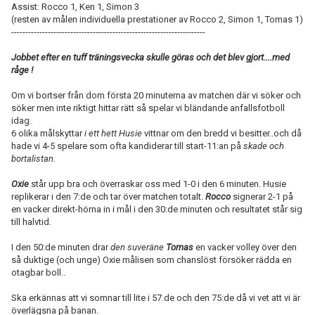
Assist: Rocco 1, Ken 1, Simon 3
(resten av målen individuella prestationer av Rocco 2, Simon 1, Tomas 1)
---------------------------------------------------------------------
Jobbet efter en tuff träningsvecka skulle göras och det blev gjort....med
råge !
Om vi bortser från dom första 20 minuterna av matchen där vi söker och
söker men inte riktigt hittar rätt så spelar vi bländande anfallsfotboll
idag.
6 olika målskyttar
i ett hett Husie
vittnar om den bredd vi besitter..och då
hade vi 4-5 spelare som ofta kandiderar till start-11:an på
skade och
bortalistan.
Oxie
står upp bra och överraskar oss med 1-0 i den 6 minuten. Husie
replikerar i den 7:de och tar över matchen totalt.
Rocco
signerar 2-1 på
en vacker direkt-hörna in i mål i den 30:de minuten och resultatet står sig
till halvtid.
I den 50:de minuten drar
den suveräne
Tomas
en vacker volley över den
så duktige (och unge) Oxie målisen som chanslöst försöker rädda en
otagbar boll..
Ska erkännas att vi somnar till lite i 57.de och den 75:de då vi vet att vi är
överlägsna på banan.