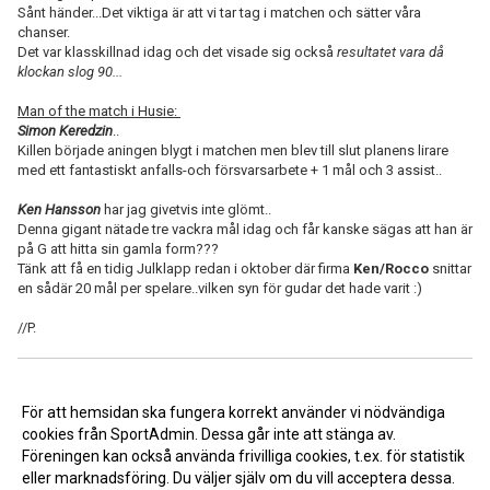
Sånt händer...Det viktiga är att vi tar tag i matchen och sätter våra
chanser.
Det var klasskillnad idag och det visade sig också
resultatet vara då
klockan slog 90...
Man of the match i Husie:
Simon Keredzin
..
Killen började aningen blygt i matchen men blev till slut planens lirare
med ett fantastiskt anfalls-och försvarsarbete + 1 mål och 3 assist..
Ken Hansson
har jag givetvis inte glömt..
Denna gigant nätade tre vackra mål idag och får kanske sägas att han är
på G att hitta sin gamla form???
Tänk att få en tidig Julklapp redan i oktober där firma
Ken/Rocco
snittar
en sådär 20 mål per spelare..vilken syn för gudar det hade varit :)
//P.
<< Tillbaka
För att hemsidan ska fungera korrekt använder vi nödvändiga
cookies från SportAdmin. Dessa går inte att stänga av.
Föreningen kan också använda frivilliga cookies, t.ex. för statistik
eller marknadsföring. Du väljer själv om du vill acceptera dessa.