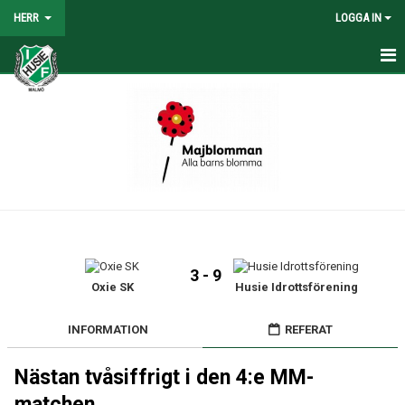
HERR
LOGGA IN
HEM
NYHETER
TRUPPEN
KALENDER
TABELL/RESULTAT
3 - 9
MATCHER
Oxie SK
Husie Idrottsförening
BILDGALLERI
INFORMATION
REFERAT
KONTAKT
Nästan tvåsiffrigt i den 4:e MM-
matchen..