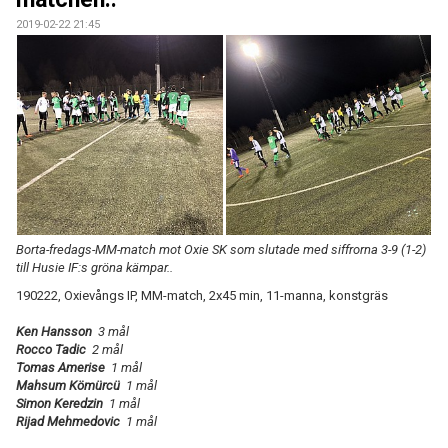
2019-02-22 21:45
Borta-fredags-MM-match mot Oxie SK som slutade med siffrorna 3-9 (1-2)
till Husie IF:s gröna kämpar..
190222, Oxievångs IP, MM-match, 2x45 min, 11-manna, konstgräs
Ken Hansson
3 mål
Rocco Tadic
2 mål
Tomas Amerise
1 mål
Mahsum Kömürcü
1 mål
Simon Keredzin
1 mål
Rijad Mehmedovic
1 mål