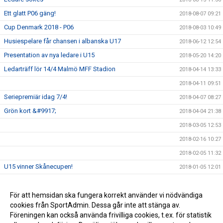
Ett glatt P06 gäng!
2018-08-07 09:21
Cup Denmark 2018 - P06
2018-08-03 10:49
Husiespelare får chansen i albanska U17
2018-06-12 12:54
Presentation av nya ledare i U15
2018-05-20 14:20
Ledarträff lör 14/4 Malmö MFF Stadion
2018-04-14 13:33
2018-04-11 09:51
Seriepremiär idag 7/4!
2018-04-07 08:27
Grön kort &#9917;
2018-04-04 21:38
2018-03-05 12:53
2018-02-16 10:27
2018-02-05 11:32
U15 vinner Skånecupen!
2018-01-05 12:01
Husie IF på Facebook
2017-09-13 16:36
För att hemsidan ska fungera korrekt använder vi nödvändiga
2017-08-21 09:37
cookies från SportAdmin. Dessa går inte att stänga av.
2016-03-20 04:04
Föreningen kan också använda frivilliga cookies, t.ex. för statistik