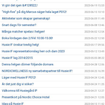
Vi gör det igen &#128522;!
2023-06-19 15:53
"High-five" på dig Marcus säger hela laget P012!
2023-06-15 10:10
Aktiviteter som skapar gemenskap!
2023-06-09 11:49
Snart dags för semester?
2023-06-08 13:46
Många matcher spelas i helgen!
2023-06-02 12:54
Boka lördagen den 2/9 kl.10.00-15.00!
2023-05-22 12:50
Husie IF önskar trevlig helg!
2023-05-17 09:56
Husie IF representationslag herr och dam 2023
2023-05-12 13:49
Husie IF lag 2014/2015
2023-05-05 08:22
Denna helgen dömer följande domare.
2023-04-28 12:06
NORDICWELLNESS ny samarbetspartner till Husie IF!
2023-04-25 16:39
Läger med Husie IF P012!
2023-04-24 12:45
Är det just dig vi söker?
2023-04-24 11:25
Välkomna till Husiegård IP
2023-04-21 12:27
Presentkort på Nordic Choice Hotel
2023-04-21 12:05
Idag på Husie IF
2023-04-15 11:42