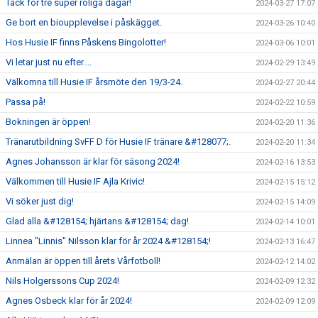
Tack för tre super roliga dagar!
2024-03-27 17:07
Ge bort en bioupplevelse i påskägget.
2024-03-26 10:40
Hos Husie IF finns Påskens Bingolotter!
2024-03-06 10:01
Vi letar just nu efter....
2024-02-29 13:49
Välkomna till Husie IF årsmöte den 19/3-24.
2024-02-27 20:44
Passa på!
2024-02-22 10:59
Bokningen är öppen!
2024-02-20 11:36
Tränarutbildning SvFF D för Husie IF tränare &#128077;.
2024-02-20 11:34
Agnes Johansson är klar för säsong 2024!
2024-02-16 13:53
Välkommen till Husie IF Ajla Krivic!
2024-02-15 15:12
Vi söker just dig!
2024-02-15 14:09
Glad alla &#128154; hjärtans &#128154; dag!
2024-02-14 10:01
Linnea "Linnis" Nilsson klar för år 2024 &#128154;!
2024-02-13 16:47
Anmälan är öppen till årets Vårfotboll!
2024-02-12 14:02
Nils Holgerssons Cup 2024!
2024-02-09 12:32
Agnes Osbeck klar för år 2024!
2024-02-09 12:09