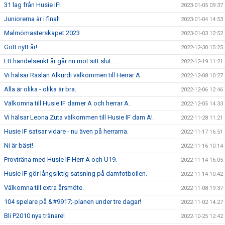
31 lag från Husie IF!
2023-01-05 09:37
Juniorerna är i final!
2023-01-04 14:53
Malmömästerskapet 2023
2023-01-03 12:52
Gott nytt år!
2022-12-30 15:25
Ett händelserikt år går nu mot sitt slut.....
2022-12-19 11:21
Vi hälsar Raslan Alkurdi välkommen till Herrar A.
2022-12-08 10:27
Alla är olika - olika är bra.
2022-12-06 12:46
Välkomna till Husie IF damer A och herrar A.
2022-12-05 14:33
Vi hälsar Leona Zuta välkommen till Husie IF dam A!
2022-11-28 11:21
Husie IF satsar vidare - nu även på herrarna.
2022-11-17 16:51
Ni är bäst!
2022-11-16 10:14
Provträna med Husie IF Herr A och U19.
2022-11-14 16:05
Husie IF gör långsiktig satsning på damfotbollen.
2022-11-14 10:42
Välkomna till extra årsmöte.
2022-11-08 19:37
104 spelare på &#9917;-planen under tre dagar!
2022-11-02 14:27
Bli P2010 nya tränare!
2022-10-25 12:42