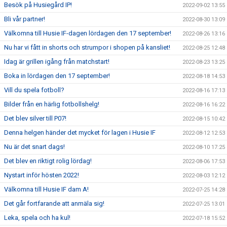
Besök på Husiegård IP!
2022-09-02 13:55
Bli vår partner!
2022-08-30 13:09
Välkomna till Husie IF-dagen lördagen den 17 september!
2022-08-26 13:16
Nu har vi fått in shorts och strumpor i shopen på kansliet!
2022-08-25 12:48
Idag är grillen igång från matchstart!
2022-08-23 13:25
Boka in lördagen den 17 september!
2022-08-18 14:53
Vill du spela fotboll?
2022-08-16 17:13
Bilder från en härlig fotbollshelg!
2022-08-16 16:22
Det blev silver till P07!
2022-08-15 10:42
Denna helgen händer det mycket för lagen i Husie IF
2022-08-12 12:53
Nu är det snart dags!
2022-08-10 17:25
Det blev en riktigt rolig lördag!
2022-08-06 17:53
Nystart inför hösten 2022!
2022-08-03 12:12
Välkomna till Husie IF dam A!
2022-07-25 14:28
Det går fortfarande att anmäla sig!
2022-07-25 13:01
Leka, spela och ha kul!
2022-07-18 15:52