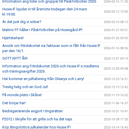
Information ang tider och grupper till Påskfotbollen 2026
2026-02-16 11:20
Husie IF bjuder in till årsmöte tisdagen den 24 mars
2026-02-12 15:00
kl.19:00.
Är det just dig vi söker?
2026-02-10 08:12
Malmö FF håller i Påskfotbollen på Husiegård IP!
2026-01-27 09:51
Hjärtstartare!
2026-01-26 09:55
Ansök om fritidskortet via fakturan som ni fått från Husie IF
2026-01-16 08:56
per den 16/1.
GOTT NYTT ÅR!
2025-12-31 09:19
Information ang Fritidskortet 2026 och Husie IF.s medlems
2025-12-30 09:08
och träningsavgifter 2026.
Här kommer en julhälsning från Olearys och Larry!
2025-12-23 16:51
Trevlig helg och en God Jul!
2025-12-19 12:42
På nionde plats i Skåne!
2025-11-19 16:02
Det börjar här!
2025-11-06 16:37
Bedrägeriärende avgjort i tingsrätten.
2025-10-31 10:41
P2012 i Skrylle för att grilla och ha det najs.
2025-10-28 17:20
Köp Bingolottos julkalender hos Husie IF!
2025-10-14 16:45