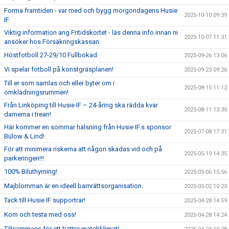
Forma framtiden - var med och bygg morgondagens Husie
2025-10-10 09:39
IF
Viktig information ang Fritidskortet - läs denna info innan ni
2025-10-07 11:31
ansöker hos Försäkringskassan.
Höstfotboll 27-29/10 Fullbokad
2025-09-26 13:06
Vi spelar fotboll på konstgräsplanen!
2025-09-23 09:26
Till er som samlas och eller byter om i
2025-08-15 11:12
omklädningsrummen!
Från Linköping till Husie IF – 24-åring ska rädda kvar
2025-08-11 13:30
damerna i trean!
Här kommer en sommar hälsning från Husie IF.s sponsor
2025-07-08 17:31
Bülow & Lind!
För att minimera riskerna att någon skadas vid och på
2025-05-19 14:35
parkeringen!!!
100% Biluthyrning!
2025-05-06 15:56
Majblomman är en ideell barnrättsorganisation.
2025-05-02 10:23
Tack till Husie IF supportrar!
2025-04-28 14:59
Kom och testa med oss!
2025-04-28 14:24
Tillsammans för ett bättre matchklimat!