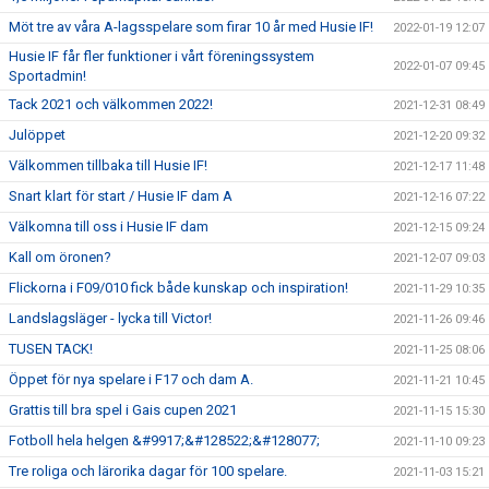
Möt tre av våra A-lagsspelare som firar 10 år med Husie IF!
2022-01-19 12:07
Husie IF får fler funktioner i vårt föreningssystem
2022-01-07 09:45
Sportadmin!
Tack 2021 och välkommen 2022!
2021-12-31 08:49
Julöppet
2021-12-20 09:32
Välkommen tillbaka till Husie IF!
2021-12-17 11:48
Snart klart för start / Husie IF dam A
2021-12-16 07:22
Välkomna till oss i Husie IF dam
2021-12-15 09:24
Kall om öronen?
2021-12-07 09:03
Flickorna i F09/010 fick både kunskap och inspiration!
2021-11-29 10:35
Landslagsläger - lycka till Victor!
2021-11-26 09:46
TUSEN TACK!
2021-11-25 08:06
Öppet för nya spelare i F17 och dam A.
2021-11-21 10:45
Grattis till bra spel i Gais cupen 2021
2021-11-15 15:30
Fotboll hela helgen &#9917;&#128522;&#128077;
2021-11-10 09:23
Tre roliga och lärorika dagar för 100 spelare.
2021-11-03 15:21