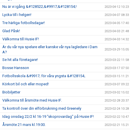
Nu är vi igång &#128522;&#9917;&#128154;!
2023-04-12 10:23
Lycka till i helgen!
2023-04-07 08:33
Tre härliga fotbollsdagar!
2023-04-05 17:40
Glad Påsk!
2023-04-03 21:48
Välkomna till Husie IF!
2023-04-03 14:32
Är du vår nya spelare eller kanske vår nya lagledare i Dam
2023-03-29 15:05
A?
Se hit alla företagare!
2023-03-22 11:58
Bosse Hansson
2023-03-17 07:50
Fotbollsskola &#9917; för våra yngsta &#128154;.
2023-03-15 11:21
Körkort bil och eller moped!
2023-03-07 09:22
Biobiljetter
2023-03-02 15:02
Välkomna till årsmöte med Husie IF.
2023-02-28 20:37
Ta kontroll över din elförbrukning med Greenely
2023-02-24 10:28
Idag onsdag 22/2 kl 16-19 "skoprovardag" på Husie IF!
2023-02-22 10:47
Årsmöte 21 mars kl.19:00.
2023-02-21 15:21