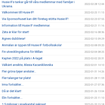
Husie IFs tankar går till våra medlemmar med familjer i
2022-02-28 12:44
Ukraina.
Välkommen till Husie IF!
2022-02-25 11:15
Via Sponsorhuset kan ditt företag stötta Husie IF!
2022-02-23 07:55
Information till Husie IF medlemmar.
2022-02-21 11:16
Zäta är klar för start!
2022-02-16 08:36
Agnes dubblerar!
2022-02-15 09:29
Anmälan är öppen till Husie IF fotbollsskola!
2022-02-08 09:20
Fin utvecklingskurva för Millan
2022-02-04 08:25
Kapten 2022 på plats i A-laget
2022-02-02 20:31
Välkänt ansikte; Alexia Kacaniklievska
2022-02-01 14:10
Fler gröna tjejer ansluter...
2022-01-31 14:26
Fler talanger tar plats!
2022-01-28 11:59
Irma fortsätter....
2022-01-27 07:36
Då är det klart!
2022-01-26 13:04
Elin fortsätter....
2022-01-25 11:10
1,5 miljoner i sparkapital saknas!
2022-01-20 15:18