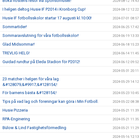
Boka höstens resor via Sponsorhuset!
2024-08-12 14:43
I helgen deltog Husie IF P2014 i Kronborg Cup!
2024-08-12 12:22
Husie IF fotbollsskolor startar 17 augusti kl.10:00!
2024-07-01 08:57
Sommartider!
2024-06-25 17:42
Sommaravslutning för våra fotbollsskolor!
2024-06-19 13:33
Glad Midsommar!
2024-06-18 15:23
TREVLIG HELG!
2024-06-14 11:45
Guidad rundtur på Eleda Stadion för P2012!
2024-06-12 09:52
2024-05-31 20:11
23 matcher i helgen för våra lag
2024-05-29 14:12
&#128079;&#9917;&#128154;!
För barnens bästa &#128154;!
2024-05-23 10:45
Tips på vad lag och föreningar kan göra i Min Fotboll.
2024-05-22 08:38
Husie Pizzeria
2024-05-21 11:39
RPA-Enginering
2024-05-21 11:35
Bülow & Lind Fastighetsförmedling
2024-05-21 11:29
2024-05-16 12:13