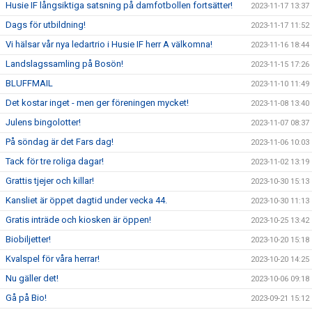
Husie IF långsiktiga satsning på damfotbollen fortsätter!
2023-11-17 13:37
Dags för utbildning!
2023-11-17 11:52
Vi hälsar vår nya ledartrio i Husie IF herr A välkomna!
2023-11-16 18:44
Landslagssamling på Bosön!
2023-11-15 17:26
BLUFFMAIL
2023-11-10 11:49
Det kostar inget - men ger föreningen mycket!
2023-11-08 13:40
Julens bingolotter!
2023-11-07 08:37
På söndag är det Fars dag!
2023-11-06 10:03
Tack för tre roliga dagar!
2023-11-02 13:19
Grattis tjejer och killar!
2023-10-30 15:13
Kansliet är öppet dagtid under vecka 44.
2023-10-30 11:13
Gratis inträde och kiosken är öppen!
2023-10-25 13:42
Biobiljetter!
2023-10-20 15:18
Kvalspel för våra herrar!
2023-10-20 14:25
Nu gäller det!
2023-10-06 09:18
Gå på Bio!
2023-09-21 15:12