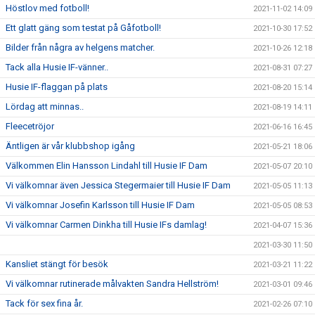
Höstlov med fotboll!
2021-11-02 14:09
Ett glatt gäng som testat på Gåfotboll!
2021-10-30 17:52
Bilder från några av helgens matcher.
2021-10-26 12:18
Tack alla Husie IF-vänner..
2021-08-31 07:27
Husie IF-flaggan på plats
2021-08-20 15:14
Lördag att minnas..
2021-08-19 14:11
Fleecetröjor
2021-06-16 16:45
Äntligen är vår klubbshop igång
2021-05-21 18:06
Välkommen Elin Hansson Lindahl till Husie IF Dam
2021-05-07 20:10
Vi välkomnar även Jessica Stegermaier till Husie IF Dam
2021-05-05 11:13
Vi välkomnar Josefin Karlsson till Husie IF Dam
2021-05-05 08:53
Vi välkomnar Carmen Dinkha till Husie IFs damlag!
2021-04-07 15:36
2021-03-30 11:50
Kansliet stängt för besök
2021-03-21 11:22
Vi välkomnar rutinerade målvakten Sandra Hellström!
2021-03-01 09:46
Tack för sex fina år.
2021-02-26 07:10