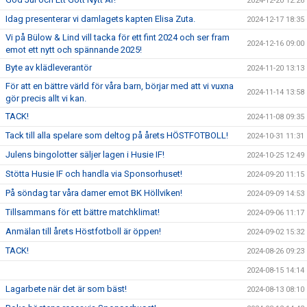
2024-12-20 12:26
Idag presenterar vi damlagets kapten Elisa Zuta.
2024-12-17 18:35
Vi på Bülow & Lind vill tacka för ett fint 2024 och ser fram
2024-12-16 09:00
emot ett nytt och spännande 2025!
Byte av klädleverantör
2024-11-20 13:13
För att en bättre värld för våra barn, börjar med att vi vuxna
2024-11-14 13:58
gör precis allt vi kan.
TACK!
2024-11-08 09:35
Tack till alla spelare som deltog på årets HÖSTFOTBOLL!
2024-10-31 11:31
Julens bingolotter säljer lagen i Husie IF!
2024-10-25 12:49
Stötta Husie IF och handla via Sponsorhuset!
2024-09-20 11:15
På söndag tar våra damer emot BK Höllviken!
2024-09-09 14:53
Tillsammans för ett bättre matchklimat!
2024-09-06 11:17
Anmälan till årets Höstfotboll är öppen!
2024-09-02 15:32
TACK!
2024-08-26 09:23
2024-08-15 14:14
Lagarbete när det är som bäst!
2024-08-13 08:10