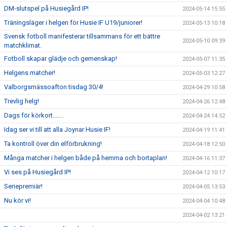
DM-slutspel på Husiegård IP!
2024-05-14 15:55
Träningsläger i helgen för Husie IF U19/juniorer!
2024-05-13 10:18
Svensk fotboll manifesterar tillsammans för ett bättre
2024-05-10 09:39
matchklimat.
Fotboll skapar glädje och gemenskap!
2024-05-07 11:35
Helgens matcher!
2024-05-03 12:27
Valborgsmässoafton tisdag 30/4!
2024-04-29 10:58
Trevlig helg!
2024-04-26 12:48
Dags för körkort.......
2024-04-24 14:52
Idag ser vi till att alla Joynar Husie IF!
2024-04-19 11:41
Ta kontroll över din elförbrukning!
2024-04-18 12:50
Många matcher i helgen både på hemma och bortaplan!
2024-04-16 11:37
Vi ses på Husiegård IP!
2024-04-12 10:17
Seriepremiär!
2024-04-05 13:53
Nu kör vi!
2024-04-04 10:48
2024-04-02 13:21