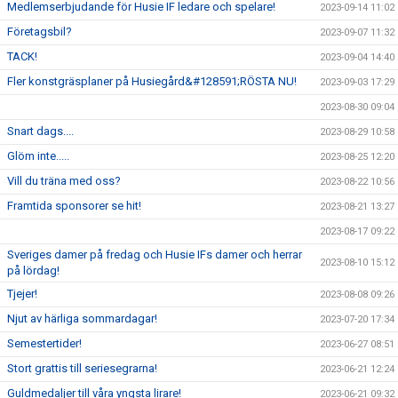
Medlemserbjudande för Husie IF ledare och spelare!
2023-09-14 11:02
Företagsbil?
2023-09-07 11:32
TACK!
2023-09-04 14:40
Fler konstgräsplaner på Husiegård&#128591;RÖSTA NU!
2023-09-03 17:29
2023-08-30 09:04
Snart dags....
2023-08-29 10:58
Glöm inte.....
2023-08-25 12:20
Vill du träna med oss?
2023-08-22 10:56
Framtida sponsorer se hit!
2023-08-21 13:27
2023-08-17 09:22
Sveriges damer på fredag och Husie IFs damer och herrar
2023-08-10 15:12
på lördag!
Tjejer!
2023-08-08 09:26
Njut av härliga sommardagar!
2023-07-20 17:34
Semestertider!
2023-06-27 08:51
Stort grattis till seriesegrarna!
2023-06-21 12:24
Guldmedaljer till våra yngsta lirare!
2023-06-21 09:32