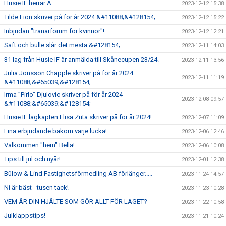
Husie IF herrar A.
2023-12-12 15:38
Tilde Lion skriver på för år 2024 &#11088;&#128154;
2023-12-12 15:22
Inbjudan "tränarforum för kvinnor"!
2023-12-12 12:21
Saft och bulle slår det mesta &#128154;
2023-12-11 14:03
31 lag från Husie IF är anmälda till Skånecupen 23/24.
2023-12-11 13:56
Julia Jönsson Chapple skriver på för år 2024
2023-12-11 11:19
&#11088;&#65039;&#128154;
Irma ”Pirlo” Djulovic skriver på för år 2024
2023-12-08 09:57
&#11088;&#65039;&#128154;
Husie IF lagkapten Elisa Zuta skriver på för år 2024!
2023-12-07 11:09
Fina erbjudande bakom varje lucka!
2023-12-06 12:46
Välkommen "hem" Bella!
2023-12-06 10:08
Tips till jul och nyår!
2023-12-01 12:38
Bülow & Lind Fastighetsförmedling AB förlänger.....
2023-11-24 14:57
Ni är bäst - tusen tack!
2023-11-23 10:28
VEM ÄR DIN HJÄLTE SOM GÖR ALLT FÖR LAGET?
2023-11-22 10:58
Julklappstips!
2023-11-21 10:24