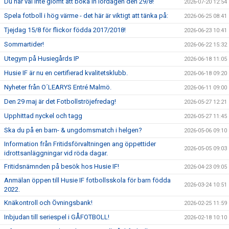
Du har väl inte glömt att boka in lördagen den 29/8!
2026-07-20 12:54
Spela fotboll i hög värme - det här är viktigt att tänka på:
2026-06-25 08:41
Tjejdag 15/8 för flickor födda 2017/2018!
2026-06-23 10:41
Sommartider!
2026-06-22 15:32
Utegym på Husiegårds IP
2026-06-18 11:05
Husie IF är nu en certifierad kvalitetsklubb.
2026-06-18 09:20
Nyheter från O´LEARYS Entré Malmö.
2026-06-11 09:00
Den 29 maj är det Fotbollströjefredag!
2026-05-27 12:21
Upphittad nyckel och tagg
2026-05-27 11:45
Ska du på en barn- & ungdomsmatch i helgen?
2026-05-06 09:10
Information från Fritidsförvaltningen ang öppettider
2026-05-05 09:03
idrottsanläggningar vid röda dagar.
Fritidsnämnden på besök hos Husie IF!
2026-04-23 09:05
Anmälan öppen till Husie IF fotbollsskola för barn födda
2026-03-24 10:51
2022.
Knäkontroll och Övningsbank!
2026-02-25 11:59
Inbjudan till seriespel i GÅFOTBOLL!
2026-02-18 10:10