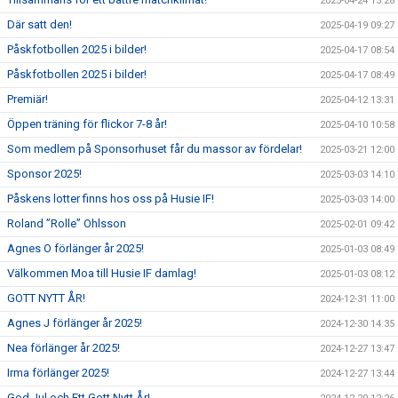
2025-04-24 15:28
Där satt den!
2025-04-19 09:27
Påskfotbollen 2025 i bilder!
2025-04-17 08:54
Påskfotbollen 2025 i bilder!
2025-04-17 08:49
Premiär!
2025-04-12 13:31
Öppen träning för flickor 7-8 år!
2025-04-10 10:58
Som medlem på Sponsorhuset får du massor av fördelar!
2025-03-21 12:00
Sponsor 2025!
2025-03-03 14:10
Påskens lotter finns hos oss på Husie IF!
2025-03-03 14:00
Roland ”Rolle” Ohlsson
2025-02-01 09:42
Agnes O förlänger år 2025!
2025-01-03 08:49
Välkommen Moa till Husie IF damlag!
2025-01-03 08:12
GOTT NYTT ÅR!
2024-12-31 11:00
Agnes J förlänger år 2025!
2024-12-30 14:35
Nea förlänger år 2025!
2024-12-27 13:47
Irma förlänger 2025!
2024-12-27 13:44
God Jul och Ett Gott Nytt År!