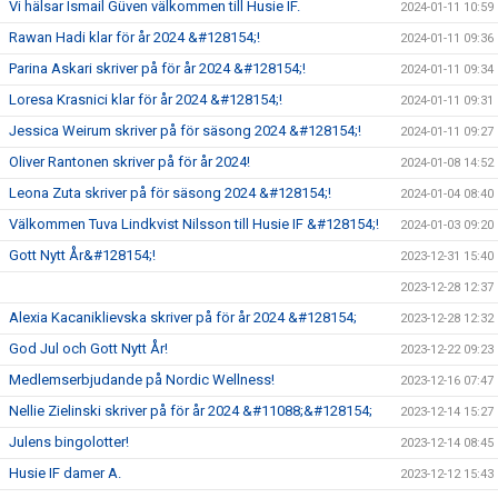
Vi hälsar Ismail Güven välkommen till Husie IF.
2024-01-11 10:59
Rawan Hadi klar för år 2024 &#128154;!
2024-01-11 09:36
Parina Askari skriver på för år 2024 &#128154;!
2024-01-11 09:34
Loresa Krasnici klar för år 2024 &#128154;!
2024-01-11 09:31
Jessica Weirum skriver på för säsong 2024 &#128154;!
2024-01-11 09:27
Oliver Rantonen skriver på för år 2024!
2024-01-08 14:52
Leona Zuta skriver på för säsong 2024 &#128154;!
2024-01-04 08:40
Välkommen Tuva Lindkvist Nilsson till Husie IF &#128154;!
2024-01-03 09:20
Gott Nytt År&#128154;!
2023-12-31 15:40
2023-12-28 12:37
Alexia Kacaniklievska skriver på för år 2024 &#128154;
2023-12-28 12:32
God Jul och Gott Nytt År!
2023-12-22 09:23
Medlemserbjudande på Nordic Wellness!
2023-12-16 07:47
Nellie Zielinski skriver på för år 2024 &#11088;&#128154;
2023-12-14 15:27
Julens bingolotter!
2023-12-14 08:45
Husie IF damer A.
2023-12-12 15:43