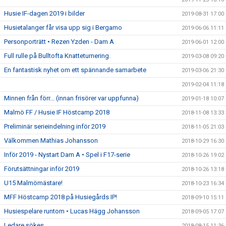
Husie IF-dagen 2019 i bilder
2019-08-31 17:00
Husietalanger får visa upp sig i Bergamo
2019-06-06 11:11
Personporträtt • Rezen Yzden - Dam A
2019-06-01 12:00
Full rulle på Bulltofta Knatteturnering.
2019-03-08 09:20
En fantastisk nyhet om ett spännande samarbete
2019-03-06 21:30
2019-02-04 11:18
Minnen från förr... (innan frisörer var uppfunna)
2019-01-18 10:07
Malmö FF / Husie IF Höstcamp 2018
2018-11-08 13:33
Preliminär serieindelning inför 2019
2018-11-05 21:03
Välkommen Mathias Johansson
2018-10-29 16:30
Inför 2019 - Nystart Dam A • Spel i F17-serie
2018-10-26 19:02
Förutsättningar inför 2019
2018-10-26 13:18
U15 Malmömästare!
2018-10-23 16:34
MFF Höstcamp 2018 på Husiegårds IP!
2018-09-10 15:11
Husiespelare runtom • Lucas Hägg Johansson
2018-09-05 17:07
Ledare sökes
2018-08-15 11:36