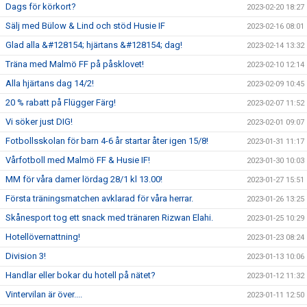
Dags för körkort?
2023-02-20 18:27
Sälj med Bülow & Lind och stöd Husie IF
2023-02-16 08:01
Glad alla &#128154; hjärtans &#128154; dag!
2023-02-14 13:32
Träna med Malmö FF på påsklovet!
2023-02-10 12:14
Alla hjärtans dag 14/2!
2023-02-09 10:45
20 % rabatt på Flügger Färg!
2023-02-07 11:52
Vi söker just DIG!
2023-02-01 09:07
Fotbollsskolan för barn 4-6 år startar åter igen 15/8!
2023-01-31 11:17
Vårfotboll med Malmö FF & Husie IF!
2023-01-30 10:03
MM för våra damer lördag 28/1 kl 13.00!
2023-01-27 15:51
Första träningsmatchen avklarad för våra herrar.
2023-01-26 13:25
Skånesport tog ett snack med tränaren Rizwan Elahi.
2023-01-25 10:29
Hotellövernattning!
2023-01-23 08:24
Division 3!
2023-01-13 10:06
Handlar eller bokar du hotell på nätet?
2023-01-12 11:32
Vintervilan är över....
2023-01-11 12:50