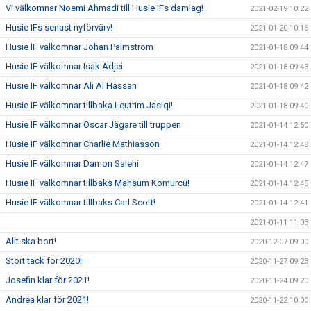
Vi välkomnar Noemi Ahmadi till Husie IFs damlag!
2021-02-19 10:22
Husie IFs senast nyförvärv!
2021-01-20 10:16
Husie IF välkomnar Johan Palmström
2021-01-18 09:44
Husie IF välkomnar Isak Adjei
2021-01-18 09:43
Husie IF välkomnar Ali Al Hassan
2021-01-18 09:42
Husie IF välkomnar tillbaka Leutrim Jasiqi!
2021-01-18 09:40
Husie IF välkomnar Oscar Jägare till truppen
2021-01-14 12:50
Husie IF välkomnar Charlie Mathiasson
2021-01-14 12:48
Husie IF välkomnar Damon Salehi
2021-01-14 12:47
Husie IF välkomnar tillbaks Mahsum Kömürcü!
2021-01-14 12:45
Husie IF välkomnar tillbaks Carl Scott!
2021-01-14 12:41
2021-01-11 11:03
Allt ska bort!
2020-12-07 09:00
Stort tack för 2020!
2020-11-27 09:23
Josefin klar för 2021!
2020-11-24 09:20
Andrea klar för 2021!
2020-11-22 10:00