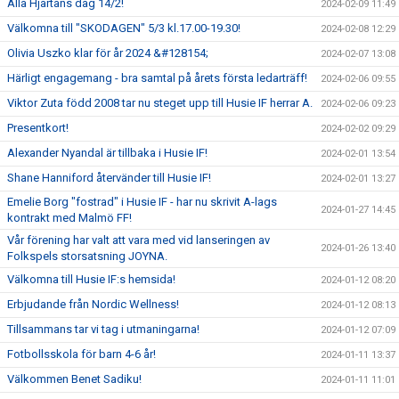
Alla Hjärtans dag 14/2!
2024-02-09 11:49
Välkomna till "SKODAGEN" 5/3 kl.17.00-19.30!
2024-02-08 12:29
Olivia Uszko klar för år 2024 &#128154;
2024-02-07 13:08
Härligt engagemang - bra samtal på årets första ledarträff!
2024-02-06 09:55
Viktor Zuta född 2008 tar nu steget upp till Husie IF herrar A.
2024-02-06 09:23
Presentkort!
2024-02-02 09:29
Alexander Nyandal är tillbaka i Husie IF!
2024-02-01 13:54
Shane Hanniford återvänder till Husie IF!
2024-02-01 13:27
Emelie Borg "fostrad" i Husie IF - har nu skrivit A-lags
2024-01-27 14:45
kontrakt med Malmö FF!
Vår förening har valt att vara med vid lanseringen av
2024-01-26 13:40
Folkspels storsatsning JOYNA.
Välkomna till Husie IF:s hemsida!
2024-01-12 08:20
Erbjudande från Nordic Wellness!
2024-01-12 08:13
Tillsammans tar vi tag i utmaningarna!
2024-01-12 07:09
Fotbollsskola för barn 4-6 år!
2024-01-11 13:37
Välkommen Benet Sadiku!
2024-01-11 11:01