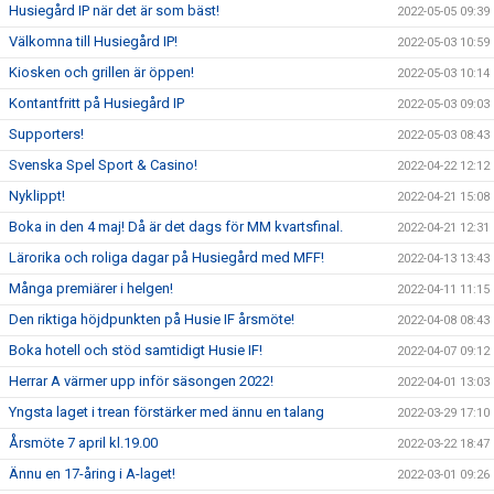
Husiegård IP när det är som bäst!
2022-05-05 09:39
Välkomna till Husiegård IP!
2022-05-03 10:59
Kiosken och grillen är öppen!
2022-05-03 10:14
Kontantfritt på Husiegård IP
2022-05-03 09:03
Supporters!
2022-05-03 08:43
Svenska Spel Sport & Casino!
2022-04-22 12:12
Nyklippt!
2022-04-21 15:08
Boka in den 4 maj! Då är det dags för MM kvartsfinal.
2022-04-21 12:31
Lärorika och roliga dagar på Husiegård med MFF!
2022-04-13 13:43
Många premiärer i helgen!
2022-04-11 11:15
Den riktiga höjdpunkten på Husie IF årsmöte!
2022-04-08 08:43
Boka hotell och stöd samtidigt Husie IF!
2022-04-07 09:12
Herrar A värmer upp inför säsongen 2022!
2022-04-01 13:03
Yngsta laget i trean förstärker med ännu en talang
2022-03-29 17:10
Årsmöte 7 april kl.19.00
2022-03-22 18:47
Ännu en 17-åring i A-laget!
2022-03-01 09:26