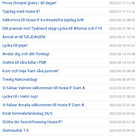
Prova Storytel gratis i 40 dagar!
2022-07-17 12:38
Tjejdag med Husie IF!
2022-07-11 13:16
Välkomna till Husie IF kostnadsfria tjejdag 6/8!
2022-06-29 08:04
EM-premiär mot Tyskland idag! Lycka till Athinna och F19.
2022-06-27 08:16
Anmäl er till TJEJDAGEN!
2022-06-21 10:50
Lycka till tjejer!
2022-06-18 10:21
Anslut dig och ditt företag!
2022-06-14 16:48
Grattis till våra killar i P08!
2022-06-13 16:32
Kom och heja fram våra juniorer!
2022-06-09 08:08
Trevlig Nationaldag!
2022-06-06 09:55
Vi hälsar Valmire välkommen till Husie IF Dam A.
2022-05-30 09:10
Lycka till i Halör cup!
2022-05-27 08:00
Vi hälsar Amalia välkommen till Husie IF Dam A.
2022-05-27 07:34
Kristi himmelsfärdsdag 26/5
2022-05-24 09:42
Stötta din favoritförening Husie IF!
2022-05-20 12:28
Slutresultat 1-3
2022-05-05 09:45