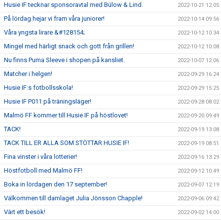
Husie IF tecknar sponsoravtal med Bülow & Lind.
2022-10-21 12:05
På lördag hejar vi fram våra juniorer!
2022-10-14 09:56
Våra yngsta lirare &#128154;
2022-10-12 10:34
Mingel med härligt snack och gott från grillen!
2022-10-12 10:08
Nu finns Puma Sleeve i shopen på kansliet.
2022-10-07 12:06
Matcher i helgen!
2022-09-29 16:24
Husie IF:s fotbollsskola!
2022-09-29 15:25
Husie IF P011 på träningsläger!
2022-09-28 08:02
Malmö FF kommer till Husie IF på höstlovet!
2022-09-20 09:49
TACK!
2022-09-19 13:08
TACK TILL ER ALLA SOM STÖTTAR HUSIE IF!
2022-09-19 08:51
Fina vinster i våra lotterier!
2022-09-16 13:29
Höstfotboll med Malmö FF!
2022-09-12 10:49
Boka in lördagen den 17 september!
2022-09-07 12:19
Välkommen till damlaget Julia Jönsson Chapple!
2022-09-06 09:42
Värt ett besök!
2022-09-02 14:00