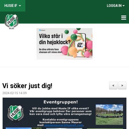
HUSIE IF
LOGGA IN
HEM
KONTAKT
LAG
MATCHER
KALENDER
Vi söker just dig!
<
>
DOKUMENT
2024-02-15 14:09
SHOPEN
MEDLEMSRABATTER
MEDLEMSAVGIFTER