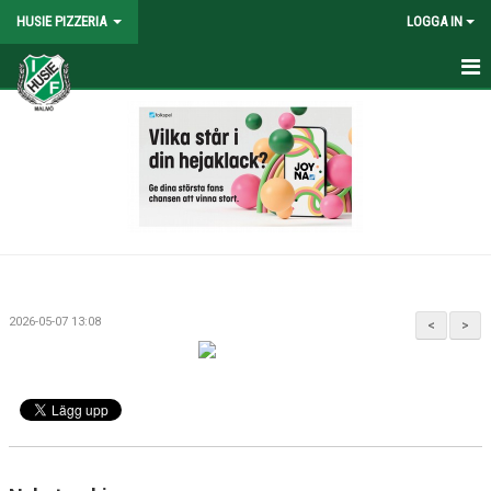
HUSIE PIZZERIA
LOGGA IN
HEM
NYHETER
2026-05-07 13:08
<
>