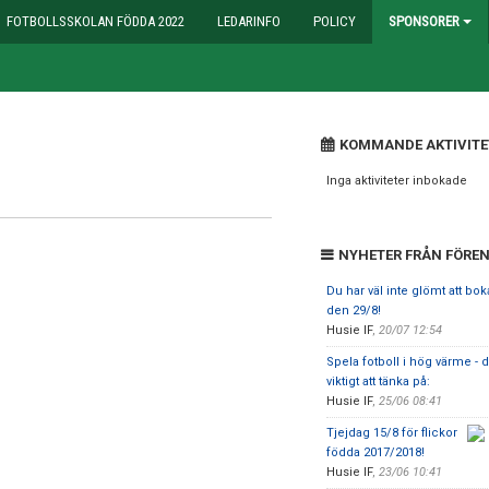
FOTBOLLSSKOLAN FÖDDA 2022
LEDARINFO
POLICY
SPONSORER
KOMMANDE AKTIVITE
Inga aktiviteter inbokade
NYHETER FRÅN FÖRE
Du har väl inte glömt att bo
den 29/8!
Husie IF
,
20/07 12:54
Spela fotboll i hög värme - d
viktigt att tänka på:
Husie IF
,
25/06 08:41
Tjejdag 15/8 för flickor
födda 2017/2018!
Husie IF
,
23/06 10:41