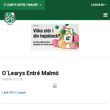
O´LEARYS ENTRE I MALMÖ
LOGGA IN
HEM
NYHETER
O´Learys Entré Malmö
2025-05-15 11:20
Länk till O´Learys