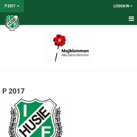
P 2017
LOGGA IN
HEM
NYHETER
KALENDER
MATCHER
TRUPPEN
P 2017
BILDGALLERI
DOKUMENT
KONTAKT