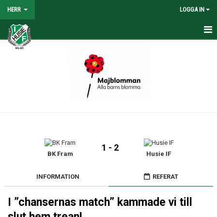
HERR
LOGGA IN
HEM
NYHETER
TRUPPEN
KALENDER
TABELL/RESULTAT
1 - 2
MATCHER
BK Fram
Husie IF
BILDGALLERI
INFORMATION
REFERAT
KONTAKT
I ”chansernas match” kammade vi till
slut hem trean!