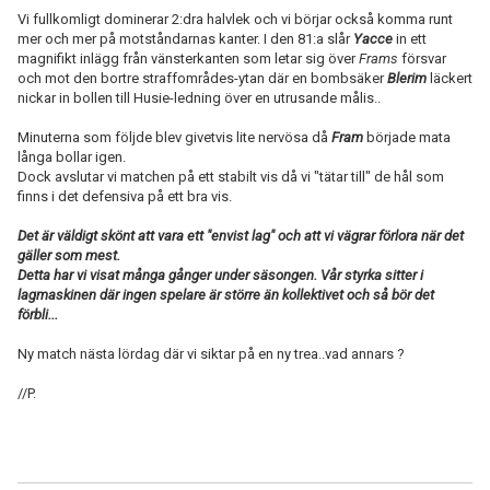
Vi fullkomligt dominerar 2:dra halvlek och vi börjar också komma runt
mer och mer på motståndarnas kanter. I den 81:a slår
Yacce
in ett
magnifikt inlägg från vänsterkanten som letar sig över
Frams
försvar
och mot den bortre straffområdes-ytan där en bombsäker
Blerim
läckert
nickar in bollen till Husie-ledning över en utrusande målis..
Minuterna som följde blev givetvis lite nervösa då
Fram
började mata
långa bollar igen.
Dock avslutar vi matchen på ett stabilt vis då vi "tätar till" de hål som
finns i det defensiva på ett bra vis.
Det är väldigt skönt att vara ett "envist lag" och att vi vägrar förlora när det
gäller som mest.
Detta har vi visat många gånger under säsongen. Vår styrka sitter i
lagmaskinen där ingen spelare är större än kollektivet och så bör det
förbli...
Ny match nästa lördag där vi siktar på en ny trea..vad annars ?
//P.