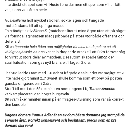
Inte direkt ett spel som vi i Husie förordar men ett spel som vi har fått
vänja oss vid i årets serie.
Husiekillarna
höll mycket i bollen, sökte lägen och tvingade
motståndarna till att springa massor.
En ständigt aktiv
Simon K.
(matchens lirare i mina ögon utan att på något
vis förringa laginsatsen idag) jobbade på stora ytor både offensivt och
defensivt.
Killen
öppnade hela tiden upp möjligheter för sina medspelare på ett
väldigt osjälviskt vis
och var en bidragande orsak till att BK:s försvar såg
förvirrat ut stora delar av matchen. Dessutom skapade
Simon
den
straffsituation som gav nytt bränsle till laget i 2:dra.
I halvtid ledde
Fram
med 1-0 och vi frågade oss hur det var möjligt att vi
inte hade gjort minst 2..? Svaret skulle komma som ett brev på posten
ganska omgående in i 2:dra.
Straff till oss i den 58:de minuten som dagens LK,
Tomas Amerise
vackert placerar i den högra burgaveln.
BK Fram
åker minuten innan på en friläges-utvisning som var så korrekt
den kunde bli.
Dagens domare Pontus Adler är en av dom bästa domarna jag stött på de
senaste åren. Korrekt, konsekvent och beslutsam, precis som en bra
domare ska vara!