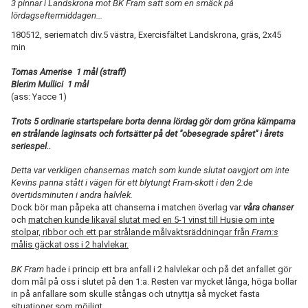
3 pinnar i Landskrona mot BK Fram satt som en smäck på
lördagseftermiddagen...
180512, seriematch div.5 västra, Exercisfältet Landskrona, gräs, 2x45
min
Tomas Amerise 1 mål (straff)
Blerim Mullici 1 mål
(ass: Yacce 1)
Trots 5 ordinarie startspelare borta denna lördag gör dom gröna kämparna
en strålande laginsats och fortsätter på det "obesegrade spåret" i årets
seriespel..
Detta var verkligen chansernas match som kunde slutat oavgjort om inte
Kevins panna stått i vägen för ett blytungt Fram-skott i den 2:de
övertidsminuten i andra halvlek.
Dock bör man påpeka att chanserna i matchen överlag var
våra chanser
och
matchen kunde likaväl slutat med en 5-1 vinst till Husie om inte
stolpar, ribbor och ett par strålande målvaktsräddningar från
Fram:s
målis gäckat oss i 2 halvlekar.
BK Fram
hade i princip ett bra anfall i 2 halvlekar och på det anfallet gör
dom mål på oss i slutet på den 1:a. Resten var mycket långa, höga bollar
in på anfallare som skulle stångas och utnyttja så mycket fasta
situationer som möjligt.