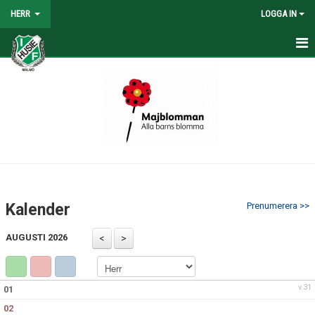
HERR
LOGGA IN
HEM
NYHETER
TRUPPEN
KALENDER
TABELL/RESULTAT
Kalender
Prenumerera >>
MATCHER
AUGUSTI 2026
BILDGALLERI
KONTAKT
v.31
01
02