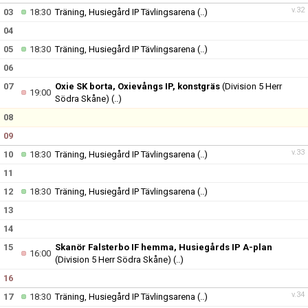
v.32
03
18:30
Träning, Husiegård IP Tävlingsarena
(..)
04
05
18:30
Träning, Husiegård IP Tävlingsarena
(..)
06
07
Oxie SK borta, Oxievångs IP, konstgräs
(Division 5 Herr
19:00
Södra Skåne)
(..)
08
09
v.33
10
18:30
Träning, Husiegård IP Tävlingsarena
(..)
11
12
18:30
Träning, Husiegård IP Tävlingsarena
(..)
13
14
15
Skanör Falsterbo IF hemma, Husiegårds IP A-plan
16:00
(Division 5 Herr Södra Skåne)
(..)
16
v.34
17
18:30
Träning, Husiegård IP Tävlingsarena
(..)