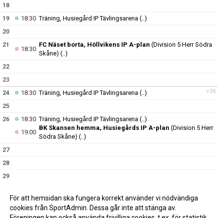
18
19
18:30
Träning, Husiegård IP Tävlingsarena
(..)
20
21
FC Näset borta, Höllvikens IP A-plan
(Division 5 Herr Södra
18:30
Skåne)
(..)
22
23
v.35
24
18:30
Träning, Husiegård IP Tävlingsarena
(..)
25
26
18:30
Träning, Husiegård IP Tävlingsarena
(..)
BK Skansen hemma, Husiegårds IP A-plan
(Division 5 Herr
19:00
Södra Skåne)
(..)
27
28
29
30
För att hemsidan ska fungera korrekt använder vi nödvändiga
v.36
31
18:30
Träning, Husiegård IP Tävlingsarena
(..)
cookies från SportAdmin. Dessa går inte att stänga av.
Föreningen kan också använda frivilliga cookies, t.ex. för statistik