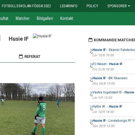
FOTBOLLSSKOLAN FÖDDA 2022
LEDARINFO
POLICY
SPONSORER
ultat
Matcher
Bildgalleri
Kontakt
1
Husie IF
KOMMANDE MATCHE
Husie IF
- Skanör Falsterbo
Lör 15/8 16:00
REFERAT
FC Näset -
Husie IF
Fre 21/8 18:30
.
Husie IF
- BK Skansen
Ons 26/8 19:00
Västra Ingelstad IS -
Husie 
Lör 5/9 13:00
Hyllie IK -
Husie IF
Lör 12/9 14:00
Husie IF
- Lindeborgs FF 1
Sön 20/9 13:00