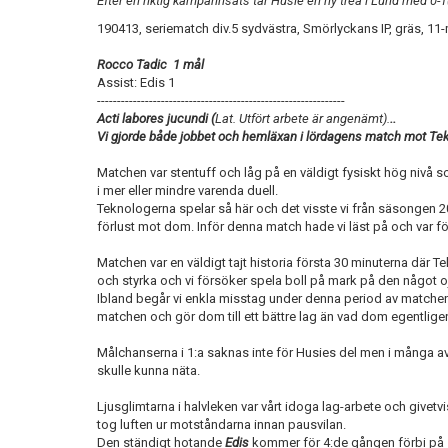
Efter en riktig kämparinsats tar Husie en ny trea i Lund med 0-
190413, seriematch div.5 sydvästra, Smörlyckans IP, gräs, 11
Rocco Tadic 1 mål
Assist: Edis 1
--------------------------------------------------------------
Acti labores jucundi (
Lat. Utfört arbete är angenämt).
..
Vi gjorde både jobbet och hemläxan i lördagens match mot Te
Matchen var stentuff och låg på en väldigt fysiskt hög nivå 
i mer eller mindre varenda duell.
Teknologerna spelar så här och det visste vi från säsongen 
förlust mot dom. Inför denna match hade vi läst på och var f
Matchen var en väldigt tajt historia första 30 minuterna där T
och styrka och vi försöker spela boll på mark på den något
Ibland begår vi enkla misstag under denna period av matchen
matchen och gör dom till ett bättre lag än vad dom egentlige
Målchanserna i 1:a saknas inte för Husies del men i många a
skulle kunna näta.
Ljusglimtarna i halvleken var vårt idoga lag-arbete och givetvis
tog luften ur motståndarna innan pausvilan.
Den ständigt hotande
Edis
kommer för 4:de gången förbi på si