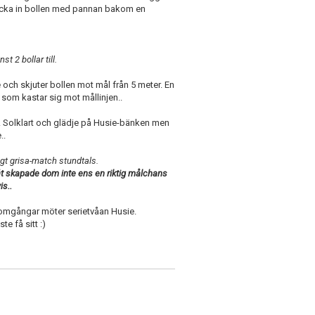
rycka in bollen med pannan bakom en
st 2 bollar till.
 och skjuter bollen mot mål från 5 meter. En
som kastar sig mot mållinjen..
l. Solklart och glädje på Husie-bänken men
..
ktigt grisa-match stundtals.
t skapade dom inte ens en riktig målchans
is..
å omgångar möter serietvåan Husie.
te få sitt :)