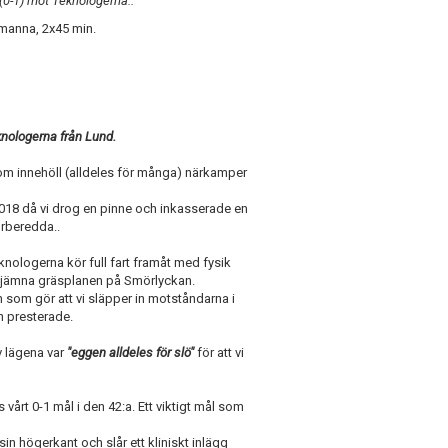
1(0-1) mot Teknologerna..
-manna, 2x45 min.
knologerna från Lund.
som innehöll (alldeles för många) närkamper
2018 då vi drog en pinne och inkasserade en
örberedda..
eknologerna kör full fart framåt med fysik
 ojämna gräsplanen på Smörlyckan.
 som gör att vi släpper in motståndarna i
n presterade.
v lägena var
"eggen alldeles för slö"
för att vi
 vårt 0-1 mål i den 42:a. Ett viktigt mål som
n högerkant och slår ett kliniskt inlägg