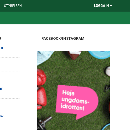
STYRELSEN
LOGGA IN
R
FACEBOOK/INSTAGRAM
 IF
IF
948