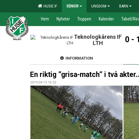
HUSIE IF
SENIOR
UNGDOM
BARN
Hem
Nyheter
Truppen
Kalender
Tabell/Res
Teknologkårens IF
0 - 
LTH
INFORMATION
En riktig ”grisa-match” i två akter.
2019-04-13 16:32