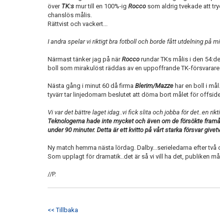
över
TK:s
mur till en 100%-ig
Rocco
som aldrig tvekade att t
chanslös målis.
Rättvist och vackert...
I andra spelar vi riktigt bra fotboll och borde fått utdelning på min
Närmast tänker jag på när
Rocco
rundar TKs målis i den 54:de
boll som mirakulöst räddas av en uppoffrande TK-försvarare 
Nästa gång i minut 60 då firma
Blerim/Mazze
har en boll i må
tyvärr tar linjedomarn beslutet att döma bort målet för offside
Vi var det bättre laget idag..vi fick slita och jobba för det..en ri
Teknologerna hade inte mycket och även om de försökte framå
under 90 minuter. Detta är ett kvitto på vårt starka försvar givetv
Ny match hemma nästa lördag. Dalby...serieledarna efter tv
Som upplagt för dramatik..det är så vi vill ha det, publiken mås
//P.
<< Tillbaka