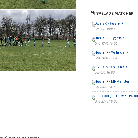
SPELADE MATCHER
Oxie SK -
Husie IF
Fre 7/8 19:00
Husie IF
- Tygelsjö IK
Ons 17/6 19:00
Husie IF
- Vellinge IF
Sön 14/6 13:00
BK Höllviken -
Husie IF
Lör 6/6 16:00
Husie IF
- MF Pelister
Lör 30/5 13:00
Lindeborgs FF 1948 -
Husie
Ons 27/5 19:00