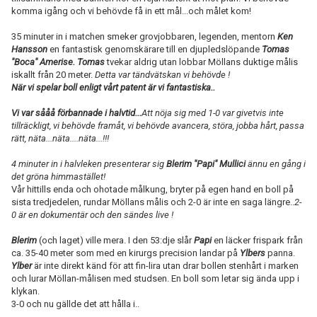
komma igång och vi behövde få in ett mål...och målet kom!
35 minuter in i matchen smeker grovjobbaren, legenden, mentorn
Ken
Hansson
en fantastisk genomskärare till en djupledslöpande
Tomas
"Boca" Amerise.
Tomas
tvekar aldrig utan lobbar Möllans duktige målis
iskallt från 20 meter.
Detta var tändvätskan vi behövde !
När vi spelar boll enligt vårt patent är vi fantastiska..
Vi var sååå förbannade i halvtid...
Att nöja sig med 1-0 var givetvis inte
tillräckligt, vi behövde framåt, vi behövde avancera, störa, jobba hårt, passa
rätt, näta...näta....näta...!!!
4 minuter in i halvleken presenterar sig
Blerim "Papi" Mullici
ännu en gång i
det gröna himmastället!
Vår hittills enda och ohotade målkung, bryter på egen hand en boll på
sista tredjedelen, rundar Möllans målis och 2-0 är inte en saga längre..
2-
0 är en dokumentär och den sändes live !
Blerim
(och laget) ville mera. I den 53:dje slår
Papi
en läcker frispark från
ca. 35-40 meter som med en kirurgs precision landar på
Ylbers
panna.
Ylber
är inte direkt känd för att fin-lira utan drar bollen stenhårt i marken
och lurar Möllan-målisen med studsen. En boll som letar sig ända upp i
klykan.
3-0 och nu gällde det att hålla i..