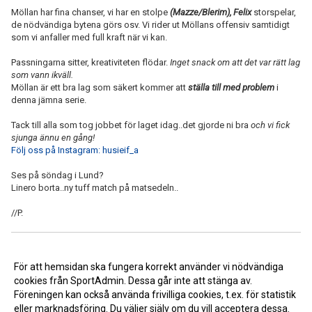
Möllan har fina chanser, vi har en stolpe
(Mazze/Blerim), Felix
storspelar,
de nödvändiga bytena görs osv. Vi rider ut Möllans offensiv samtidigt
som vi anfaller med full kraft när vi kan.
Passningarna sitter, kreativiteten flödar.
Inget snack om att det var rätt lag
som vann ikväll.
Möllan är ett bra lag som säkert kommer att
ställa till med problem
i
denna jämna serie.
Tack till alla som tog jobbet för laget idag..det gjorde ni bra
och vi fick
sjunga ännu en gång!
Följ oss på Instagram: husieif_a
Ses på söndag i Lund?
Linero borta..ny tuff match på matsedeln..
//P.
<< Tillbaka
För att hemsidan ska fungera korrekt använder vi nödvändiga
cookies från SportAdmin. Dessa går inte att stänga av.
Föreningen kan också använda frivilliga cookies, t.ex. för statistik
eller marknadsföring. Du väljer själv om du vill acceptera dessa.