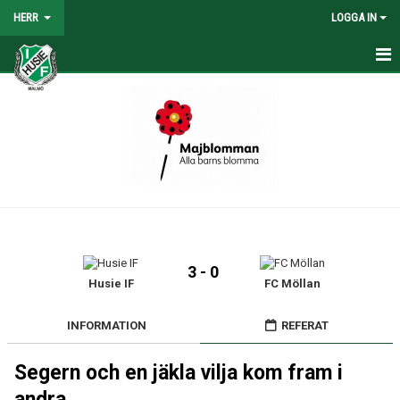
HERR
LOGGA IN
HEM
NYHETER
TRUPPEN
KALENDER
TABELL/RESULTAT
3 - 0
MATCHER
Husie IF
FC Möllan
BILDGALLERI
INFORMATION
REFERAT
KONTAKT
Segern och en jäkla vilja kom fram i
andra...