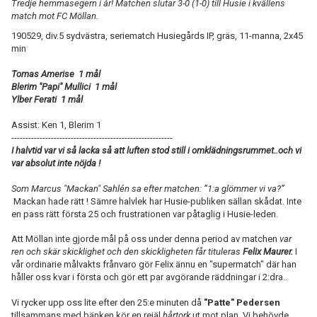
Tredje hemmasegern i år! Matchen slutar 3-0 (1-0) till Husie i kvällens
match mot FC Möllan.
190529, div.5 sydvästra, seriematch Husiegårds IP, gräs, 11-manna, 2x45
min
Tomas Amerise 1 mål
Blerim "Papi" Mullici 1 mål
Ylber Ferati 1 mål
Assist: Ken 1, Blerim 1
---------------------------------------------------------
I halvtid var vi så lacka så att luften stod still i omklädningsrummet..och vi
var absolut inte nöjda !
Som Marcus "Mackan" Sahlén sa efter matchen: ”1:a glömmer vi va?”
Mackan hade rätt ! Sämre halvlek har Husie-publiken sällan skådat. Inte
en pass rätt första 25 och frustrationen var påtaglig i Husie-leden.
Att Möllan inte gjorde mål på oss under denna period av matchen
var
ren och skär skicklighet och den skickligheten får tituleras
Felix Maurer.
I
vår ordinarie målvakts frånvaro gör Felix ännu en "supermatch" där han
håller oss kvar i första och gör ett par avgörande räddningar i 2:dra..
Vi rycker upp oss lite efter den 25:e minuten då
"Patte" Pedersen
tillsammans med bänken kör en rejäl
hårtork
ut mot plan. Vi behövde