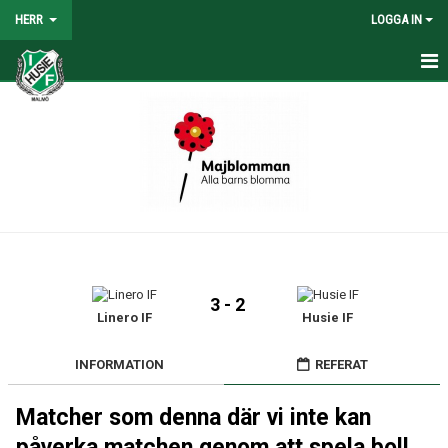
HERR
LOGGA IN
HEM
NYHETER
TRUPPEN
KALENDER
TABELL/RESULTAT
3 - 2
MATCHER
Linero IF
Husie IF
BILDGALLERI
INFORMATION
REFERAT
KONTAKT
Matcher som denna där vi inte kan
påverka matchen genom att spela boll