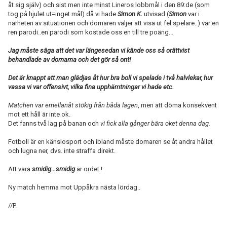
åt sig själv) och sist men inte minst Lineros lobbmål i den 89:de (som
tog på hjulet ut=inget mål) då vi hade
Simon K.
utvisad (
Simon
var i
närheten av situationen och domaren väljer att visa ut fel spelare..) var en
ren parodi..en parodi som kostade oss en till tre poäng...
Jag måste säga att det var längesedan vi kände oss så orättvist
behandlade av domarna och det gör så ont!
Det är knappt att man glädjas åt hur bra boll vi spelade i två halvlekar, hur
vassa vi var offensivt, vilka fina upphämtningar vi hade etc.
Matchen var emellanåt stökig från båda lagen
, men att döma konsekvent
mot ett håll är inte ok.
Det fanns två lag på banan och
vi fick alla gånger bära oket denna dag.
Fotboll är en känslosport och ibland måste domaren se åt andra hållet
och lugna ner, dvs. inte straffa direkt.
Att vara
smidig...smidig
är ordet !
Ny match hemma mot Uppåkra nästa lördag..
//P.