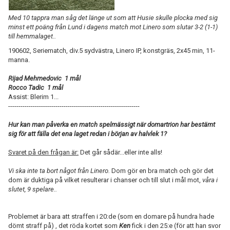
Med 10 tappra man såg det länge ut som att Husie skulle plocka med sig
minst ett poäng från Lund i dagens match mot Linero som slutar 3-2 (1-1)
till hemmalaget..
190602, Seriematch, div.5 sydvästra, Linero IP, konstgräs, 2x45 min, 11-
manna.
Rijad Mehmedovic 1 mål
Rocco Tadic 1 mål
Assist: Blerim 1...
----------------------------------------------------------------
Hur kan man påverka en match spelmässigt när domartrion har bestämt
sig för att fälla det ena laget redan i början av halvlek 1?
Svaret på den frågan är:
Det går sådär...eller inte alls!
Vi ska inte ta bort något från Linero.
Dom gör en bra match och gör det
dom är duktiga på vilket resulterar i chanser och till slut i mål mot,
våra i
slutet, 9 spelare..
Problemet är bara att straffen i 20:de (som en domare på hundra hade
dömt straff på) , det röda kortet som
Ken
fick i den 25:e (för att han svor