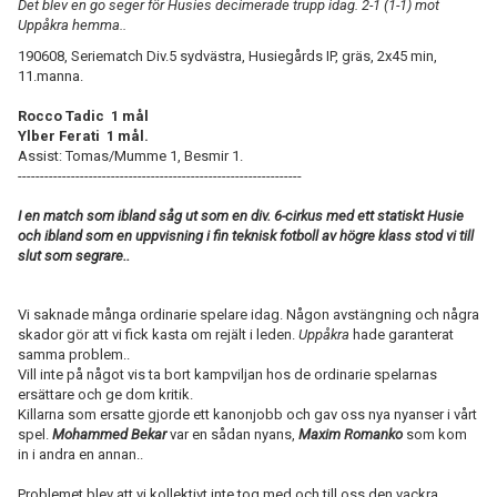
Det blev en go seger för Husies decimerade trupp idag. 2-1 (1-1) mot
Uppåkra hemma..
190608, Seriematch Div.5 sydvästra, Husiegårds IP, gräs, 2x45 min,
11.manna.
Rocco Tadic 1 mål
Ylber Ferati 1 mål.
Assist: Tomas/Mumme 1, Besmir 1.
----------------------------------------------------------------
I en match som ibland såg ut som en div. 6-cirkus med ett statiskt Husie
och ibland som en uppvisning i fin teknisk fotboll av högre klass stod vi till
slut som segrare..
Vi saknade många ordinarie spelare idag. Någon avstängning och några
skador gör att vi fick kasta om rejält i leden.
Uppåkra
hade garanterat
samma problem..
Vill inte på något vis ta bort kampviljan hos de ordinarie spelarnas
ersättare och ge dom kritik.
Killarna som ersatte gjorde ett kanonjobb och gav oss nya nyanser i vårt
spel.
Mohammed Bekar
var en sådan nyans,
Maxim Romanko
som kom
in i andra en annan..
Problemet blev att vi kollektivt inte tog med och till oss den vackra