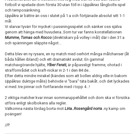
fotboll vi spelade dom första 30 utan föll in i
Uppåkras
långbolls-spel
och temposänkning.
Uppåkra
är bättre än oss i slutet på 1:a och förtjänade absolut sitt 1-1
mål.
Vi slarvar tyvärr för mycket i passningsspelet och sänker oss själva
genom att hänga med huvudena..Som tur var fanns konstellationen
Mumme, Tomas och Rocco
(direktskarv på volley i mål) där i den 31:a
och spänningen släppte något...
Detta blev en ny rysare, en ny match med oerhört många målchanser (åt
båda hållen ibland) och ett dramatiskt avslut. En gammal
matchavgörande hjälte,
Ylber Ferati,
är påpassligt framme, ohotad i
straffområdet och kraft-nickar in 2-1 i den 84:de..
Efter detta mindre mirakel (kändes som att bollen aldrig ville in bakom
Uppåkras
duktige målis) behövde vi "bara" täta bakåt..och det lyckades
vi med..tre pinnar och fortfarande med i topp 4...!
2 viktiga matcher kvar innan sommaruppehållet och dom ska vi försöka
utföra enligt skolbokens alla regler..
Välkomna nästa lördag borta mot
Liria..Rosengård norra
..ny kamp om
poängen!
//P.