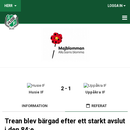
HERR
LOGGA IN
HEM
NYHETER
TRUPPEN
KALENDER
TABELL/RESULTAT
2 - 1
MATCHER
Husie IF
Uppåkra IF
BILDGALLERI
INFORMATION
REFERAT
KONTAKT
Trean blev bärgad efter ett starkt avslut
i den 84:e..