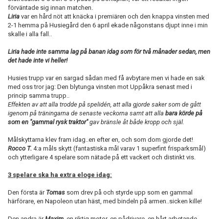
förväntade sig innan matchen.
Liria
var en hård nöt att knäcka i premiären och den knappa vinsten med
2-1 hemma på Husiegård den 6 april ekade någonstans djupt inne i min
skalle i alla fall..
Liria hade inte samma lag på banan idag som för två månader sedan, men
det hade inte vi heller!
Husies trupp var en sargad sådan med få avbytare men vi hade en sak
med oss tror jag: Den blytunga vinsten mot Uppåkra senast med i
princip samma trupp..
Effekten av att alla trodde på spelidén, att alla gjorde saker som de gått
igenom på träningarna de senaste veckorna samt att alla
bara körde på
som en "gammal rysk traktor"
gav bränsle åt både kropp och själ.
Målskyttarna klev fram idag..en efter en, och som dom gjorde det!
Rocco T.
4:a måls skytt (fantastiska mål varav 1 superfint frisparksmål)
och ytterligare 4 spelare som nätade på ett vackert och distinkt vis.
3 spelare ska ha extra eloge idag:
Den första är
Tomas
som drev på och styrde upp som en gammal
härförare, en Napoleon utan häst, med bindeln på armen..sicken kille!
Den andra är
Maxim.
.en riktig motor, en pådrivare, en hårt arbetande