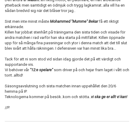
ytterback men samtidigt en ödmjuk och trygg lagkamrat..alla vill ha en
sådan bredvid sig när det blåser tror jag..
Sist men inte minst måste
Mohammed "Mumme" Bekar
få ett riktigt
erkännade.
Killen har jobbat stenhårt på träningarna den sista tiden och visade för
andra matchen i rad varför han ska starta på mittfältet. Killen öppnade
upp för så många fina passningar och ytor i denna match att det till slut
blev svårt att hålla räkningen. I defensiven var han minst lika bra...
Tack för att ni som stod vid sidan idag gjorde det på ett värdigt och
supportande vis.
Vi behöver vår
"12:e spelare"
som driver på och hejar fram laget i vått och
torrt..alltid!
Säsongsavslutning och sista matchen innan uppehållet den 20/6
hemma på IP.
Teknologerna kommer på besök..kom och stötta..
vi ska ge er allt vi kan!
//P.