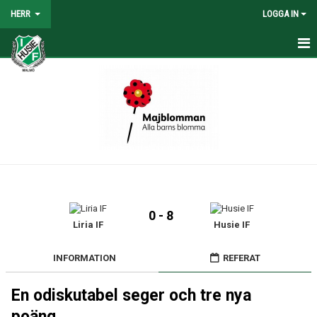
HERR
LOGGA IN
HEM
NYHETER
TRUPPEN
KALENDER
TABELL/RESULTAT
0 - 8
MATCHER
Liria IF
Husie IF
BILDGALLERI
INFORMATION
REFERAT
KONTAKT
En odiskutabel seger och tre nya
poäng..