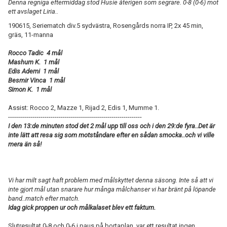
Denna regniga eftermiddag stod Husie återigen som segrare. 0-8 (0-6) mot
ett avslaget Liria..
190615, Seriematch div.5 sydvästra, Rosengårds norra IP, 2x 45 min,
gräs, 11-manna
Rocco Tadic 4 mål
Mashum K. 1 mål
Edis Ademi 1 mål
Besmir Vinca 1 mål
Simon K. 1 mål
Assist: Rocco 2, Mazze 1, Rijad 2, Edis 1, Mumme 1.
------------------------------------------------------------------
I den 13:de minuten stod det 2 mål upp till oss och i den 29:de fyra..Det är
inte lätt att resa sig som motståndare efter en sådan smocka..och vi ville
mera än så!
Vi har milt sagt haft problem med målskyttet denna säsong. Inte så att vi
inte gjort mål utan snarare hur många målchanser vi har bränt på löpande
band..match efter match.
Idag gick proppen ur och målkalaset blev ett faktum.
Slutresultat 0-8 och 0-6 i paus på bortaplan, var ett resultat ingen