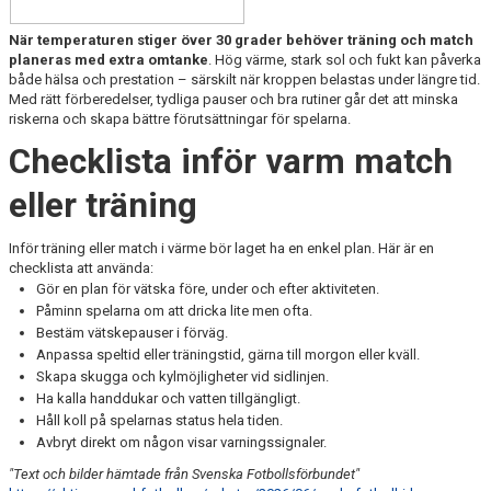
När temperaturen stiger över 30 grader behöver träning och match
planeras med extra omtanke
. Hög värme, stark sol och fukt kan påverka
både hälsa och prestation – särskilt när kroppen belastas under längre tid.
Med rätt förberedelser, tydliga pauser och bra rutiner går det att minska
riskerna och skapa bättre förutsättningar för spelarna.
Checklista inför varm match
eller träning
Inför träning eller match i värme bör laget ha en enkel plan. Här är en
checklista att använda:
Gör en plan för vätska före, under och efter aktiviteten.
Påminn spelarna om att dricka lite men ofta.
Bestäm vätskepauser i förväg.
Anpassa speltid eller träningstid, gärna till morgon eller kväll.
Skapa skugga och kylmöjligheter vid sidlinjen.
Ha kalla handdukar och vatten tillgängligt.
Håll koll på spelarnas status hela tiden.
Avbryt direkt om någon visar varningssignaler.
"Text och bilder hämtade från Svenska Fotbollsförbundet"