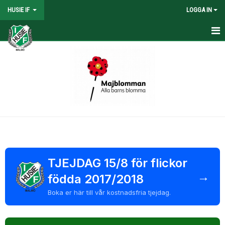
HUSIE IF
LOGGA IN
HEM
KONTAKT
LAG
MATCHER
KALENDER
DOKUMENT
TJEJDAG 15/8 för flickor
→
födda 2017/2018
SHOPEN
Boka er här till vår kostnadsfria tjejdag.
MEDLEMSRABATTER
MEDLEMSAVGIFTER