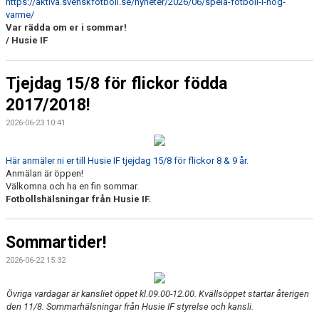
https://aktiva.svenskfotboll.se/nyheter/2026/06/spela-fotboll-i-hog-
varme/
Var rädda om er i sommar!
/ Husie IF
Tjejdag 15/8 för flickor födda
2017/2018!
2026-06-23 10:41
Här anmäler ni er till Husie IF tjejdag 15/8 för flickor 8 & 9 år.
Anmälan är öppen!
Välkomna och ha en fin sommar.
Fotbollshälsningar från Husie IF.
Sommartider!
2026-06-22 15:32
Övriga vardagar är kansliet öppet kl.09.00-12.00. Kvällsöppet startar återigen
den 11/8. Sommarhälsningar från Husie IF styrelse och kansli.