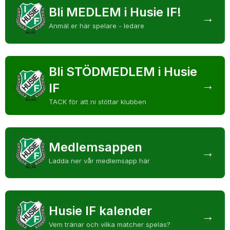
Bli MEDLEM i Husie IF!
→
DOMARE
Anmäl er här spelare - ledare
NYHETER
Bli STÖDMEDLEM i Husie
→
IF
TACK för att ni stöttar klubben
Medlemsappen
→
Ladda ner vår medlemsapp här
Husie IF kalender
→
Vem tränar och vilka matcher spelas?