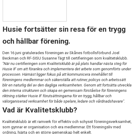
Husie fortsätter sin resa för en trygg
och hållbar förening.
Den 16 juni gratulerades föreningen av Skånes fotbollsförbund Joel
Beckman och RF-SISU Susanne Tägt till certifieringen som kvalitetsklubb.
"När nu certifieringen som Kvalitetsklubb är på plats handlar nästa steg för
Husie IF om att förankra och implementera det arbete som genomförts under
processen. Härnäst ligger fokus på att kommunicera innehållet till
föreningens medlemmar och säkerställa att rutiner, policys och arbetssätt
blir en naturlig del av den dagliga verksamheten. Genom att fortsätta utveckla
den interna strukturen och skapa en gemensam förståelse för föreningens
riktning stärker Husie IF förutsättningarna för en trygg, hållbar och
välorganiserad verksamhet för både spelare, ledare och vårdnadshavare".
Vad är Kvalitetsklubb?
Kvalitetsklubb är ett ramverk för effektiv och schysst föreningsverksamhet,
som gynnar er organisation och era medlemmar. Ett föreningsliv med
ordning, hjärta och en större gemenskap helt enkelt.