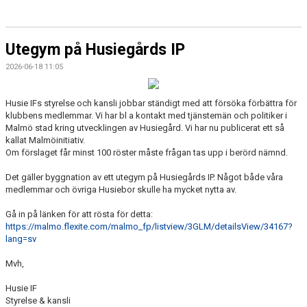
Utegym på Husiegårds IP
2026-06-18 11:05
Husie IFs styrelse och kansli jobbar ständigt med att försöka förbättra för
klubbens medlemmar. Vi har bl a kontakt med tjänstemän och politiker i
Malmö stad kring utvecklingen av Husiegård. Vi har nu publicerat ett så
kallat Malmöinitiativ.
Om förslaget får minst 100 röster måste frågan tas upp i berörd nämnd.
Det gäller byggnation av ett utegym på Husiegårds IP. Något både våra
medlemmar och övriga Husiebor skulle ha mycket nytta av.
Gå in på länken för att rösta för detta:
https://malmo.flexite.com/malmo_fp/listview/3GLM/detailsView/34167?
lang=sv
Mvh,
Husie IF
Styrelse & kansli