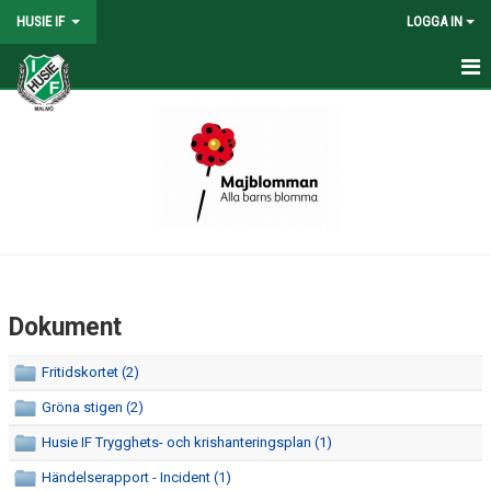
HUSIE IF
LOGGA IN
HEM
KONTAKT
LAG
MATCHER
KALENDER
Dokument
DOKUMENT
Fritidskortet (2)
GRÖNA STIGEN!
Gröna stigen (2)
FOLKSAM
Husie IF Trygghets- och krishanteringsplan (1)
Händelserapport - Incident (1)
ÅRSMÖTE 2026