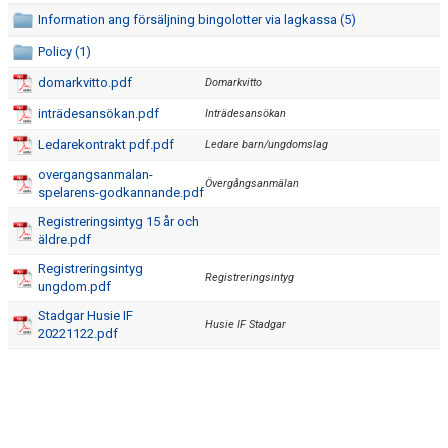
Information ang försäljning bingolotter via lagkassa (5)
SHOPEN
Policy (1)
domarkvitto.pdf
Domarkvitto
MEDLEMSRABATTER
inträdesansökan.pdf
Inträdesansökan
MEDLEMSAVGIFTER
Ledarekontrakt pdf.pdf
Ledare barn/ungdomslag
DOMARE
overgangsanmalan-
Övergångsanmälan
spelarens-godkannande.pdf
NYHETER
Registreringsintyg 15 år och
äldre.pdf
Registreringsintyg
Registreringsintyg
ungdom.pdf
Stadgar Husie IF
Husie IF Stadgar
20221122.pdf