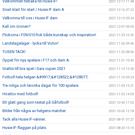
Välkommen tillbaka till Husie IF!
2021-12-17 11:48
Snart klart för start / Husie IF dam A
2021-12-16 07:22
Välkomna till oss i Husie IF dam
2021-12-15 09:24
Kall om öronen?
2021-12-07 09:03
Flickorna i F09/010 fick både kunskap och inspiration!
2021-11-29 10:35
Landslagsläger - lycka till Victor!
2021-11-26 09:46
TUSEN TACK!
2021-11-25 08:06
Öppet för nya spelare i F17 och dam A.
2021-11-21 10:45
Grattis till bra spel i Gais cupen 2021
2021-11-15 15:30
Fotboll hela helgen &#9917;&#128522;&#128077;
2021-11-10 09:23
Tre roliga och lärorika dagar för 100 spelare.
2021-11-03 15:21
Höstlov med fotboll!
2021-11-02 14:09
Ett glatt gäng som testat på Gåfotboll!
2021-10-30 17:52
Bilder från några av helgens matcher.
2021-10-26 12:18
Tack alla Husie IF-vänner..
2021-08-31 07:27
Husie IF-flaggan på plats
2021-08-20 15:14