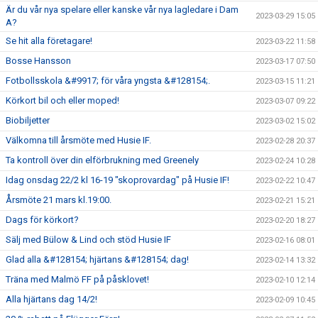
Är du vår nya spelare eller kanske vår nya lagledare i Dam
2023-03-29 15:05
A?
Se hit alla företagare!
2023-03-22 11:58
Bosse Hansson
2023-03-17 07:50
Fotbollsskola &#9917; för våra yngsta &#128154;.
2023-03-15 11:21
Körkort bil och eller moped!
2023-03-07 09:22
Biobiljetter
2023-03-02 15:02
Välkomna till årsmöte med Husie IF.
2023-02-28 20:37
Ta kontroll över din elförbrukning med Greenely
2023-02-24 10:28
Idag onsdag 22/2 kl 16-19 "skoprovardag" på Husie IF!
2023-02-22 10:47
Årsmöte 21 mars kl.19:00.
2023-02-21 15:21
Dags för körkort?
2023-02-20 18:27
Sälj med Bülow & Lind och stöd Husie IF
2023-02-16 08:01
Glad alla &#128154; hjärtans &#128154; dag!
2023-02-14 13:32
Träna med Malmö FF på påsklovet!
2023-02-10 12:14
Alla hjärtans dag 14/2!
2023-02-09 10:45