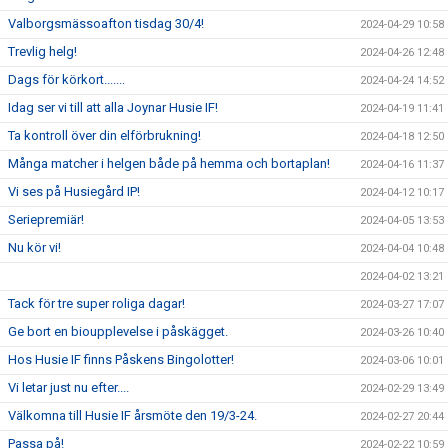
Valborgsmässoafton tisdag 30/4!
2024-04-29 10:58
Trevlig helg!
2024-04-26 12:48
Dags för körkort.......
2024-04-24 14:52
Idag ser vi till att alla Joynar Husie IF!
2024-04-19 11:41
Ta kontroll över din elförbrukning!
2024-04-18 12:50
Många matcher i helgen både på hemma och bortaplan!
2024-04-16 11:37
Vi ses på Husiegård IP!
2024-04-12 10:17
Seriepremiär!
2024-04-05 13:53
Nu kör vi!
2024-04-04 10:48
2024-04-02 13:21
Tack för tre super roliga dagar!
2024-03-27 17:07
Ge bort en bioupplevelse i påskägget.
2024-03-26 10:40
Hos Husie IF finns Påskens Bingolotter!
2024-03-06 10:01
Vi letar just nu efter....
2024-02-29 13:49
Välkomna till Husie IF årsmöte den 19/3-24.
2024-02-27 20:44
Passa på!
2024-02-22 10:59