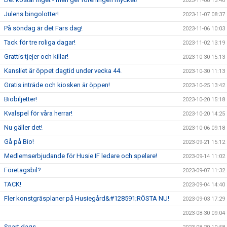
2023-11-08 13:40
Julens bingolotter!
2023-11-07 08:37
På söndag är det Fars dag!
2023-11-06 10:03
Tack för tre roliga dagar!
2023-11-02 13:19
Grattis tjejer och killar!
2023-10-30 15:13
Kansliet är öppet dagtid under vecka 44.
2023-10-30 11:13
Gratis inträde och kiosken är öppen!
2023-10-25 13:42
Biobiljetter!
2023-10-20 15:18
Kvalspel för våra herrar!
2023-10-20 14:25
Nu gäller det!
2023-10-06 09:18
Gå på Bio!
2023-09-21 15:12
Medlemserbjudande för Husie IF ledare och spelare!
2023-09-14 11:02
Företagsbil?
2023-09-07 11:32
TACK!
2023-09-04 14:40
Fler konstgräsplaner på Husiegård&#128591;RÖSTA NU!
2023-09-03 17:29
2023-08-30 09:04
Snart dags....