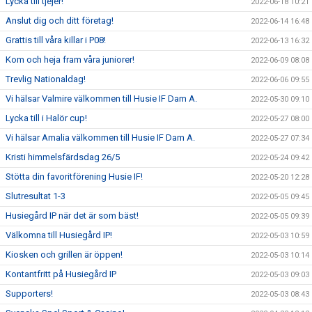
Lycka till tjejer!
2022-06-18 10:21
Anslut dig och ditt företag!
2022-06-14 16:48
Grattis till våra killar i P08!
2022-06-13 16:32
Kom och heja fram våra juniorer!
2022-06-09 08:08
Trevlig Nationaldag!
2022-06-06 09:55
Vi hälsar Valmire välkommen till Husie IF Dam A.
2022-05-30 09:10
Lycka till i Halör cup!
2022-05-27 08:00
Vi hälsar Amalia välkommen till Husie IF Dam A.
2022-05-27 07:34
Kristi himmelsfärdsdag 26/5
2022-05-24 09:42
Stötta din favoritförening Husie IF!
2022-05-20 12:28
Slutresultat 1-3
2022-05-05 09:45
Husiegård IP när det är som bäst!
2022-05-05 09:39
Välkomna till Husiegård IP!
2022-05-03 10:59
Kiosken och grillen är öppen!
2022-05-03 10:14
Kontantfritt på Husiegård IP
2022-05-03 09:03
Supporters!
2022-05-03 08:43