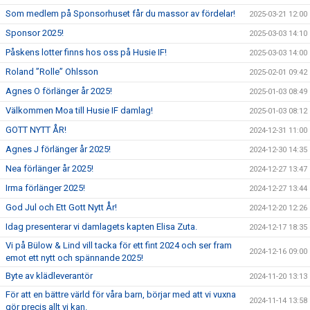
Som medlem på Sponsorhuset får du massor av fördelar!
2025-03-21 12:00
Sponsor 2025!
2025-03-03 14:10
Påskens lotter finns hos oss på Husie IF!
2025-03-03 14:00
Roland ”Rolle” Ohlsson
2025-02-01 09:42
Agnes O förlänger år 2025!
2025-01-03 08:49
Välkommen Moa till Husie IF damlag!
2025-01-03 08:12
GOTT NYTT ÅR!
2024-12-31 11:00
Agnes J förlänger år 2025!
2024-12-30 14:35
Nea förlänger år 2025!
2024-12-27 13:47
Irma förlänger 2025!
2024-12-27 13:44
God Jul och Ett Gott Nytt År!
2024-12-20 12:26
Idag presenterar vi damlagets kapten Elisa Zuta.
2024-12-17 18:35
Vi på Bülow & Lind vill tacka för ett fint 2024 och ser fram
2024-12-16 09:00
emot ett nytt och spännande 2025!
Byte av klädleverantör
2024-11-20 13:13
För att en bättre värld för våra barn, börjar med att vi vuxna
2024-11-14 13:58
gör precis allt vi kan.