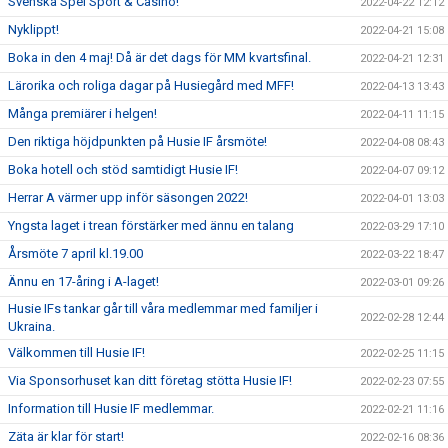
Svenska Spel Sport & Casino!
2022-04-22 12:12
Nyklippt!
2022-04-21 15:08
Boka in den 4 maj! Då är det dags för MM kvartsfinal.
2022-04-21 12:31
Lärorika och roliga dagar på Husiegård med MFF!
2022-04-13 13:43
Många premiärer i helgen!
2022-04-11 11:15
Den riktiga höjdpunkten på Husie IF årsmöte!
2022-04-08 08:43
Boka hotell och stöd samtidigt Husie IF!
2022-04-07 09:12
Herrar A värmer upp inför säsongen 2022!
2022-04-01 13:03
Yngsta laget i trean förstärker med ännu en talang
2022-03-29 17:10
Årsmöte 7 april kl.19.00
2022-03-22 18:47
Ännu en 17-åring i A-laget!
2022-03-01 09:26
Husie IFs tankar går till våra medlemmar med familjer i
2022-02-28 12:44
Ukraina.
Välkommen till Husie IF!
2022-02-25 11:15
Via Sponsorhuset kan ditt företag stötta Husie IF!
2022-02-23 07:55
Information till Husie IF medlemmar.
2022-02-21 11:16
Zäta är klar för start!
2022-02-16 08:36