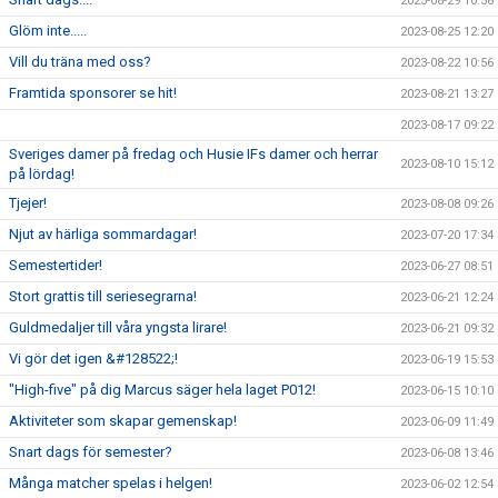
2023-08-29 10:58
Glöm inte.....
2023-08-25 12:20
Vill du träna med oss?
2023-08-22 10:56
Framtida sponsorer se hit!
2023-08-21 13:27
2023-08-17 09:22
Sveriges damer på fredag och Husie IFs damer och herrar
2023-08-10 15:12
på lördag!
Tjejer!
2023-08-08 09:26
Njut av härliga sommardagar!
2023-07-20 17:34
Semestertider!
2023-06-27 08:51
Stort grattis till seriesegrarna!
2023-06-21 12:24
Guldmedaljer till våra yngsta lirare!
2023-06-21 09:32
Vi gör det igen &#128522;!
2023-06-19 15:53
"High-five" på dig Marcus säger hela laget P012!
2023-06-15 10:10
Aktiviteter som skapar gemenskap!
2023-06-09 11:49
Snart dags för semester?
2023-06-08 13:46
Många matcher spelas i helgen!
2023-06-02 12:54