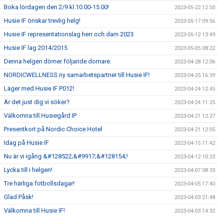
Boka lördagen den 2/9 kl.10.00-15.00!
2023-05-22 12:50
Husie IF önskar trevlig helg!
2023-05-17 09:56
Husie IF representationslag herr och dam 2023
2023-05-12 13:49
Husie IF lag 2014/2015
2023-05-05 08:22
Denna helgen dömer följande domare.
2023-04-28 12:06
NORDICWELLNESS ny samarbetspartner till Husie IF!
2023-04-25 16:39
Läger med Husie IF P012!
2023-04-24 12:45
Är det just dig vi söker?
2023-04-24 11:25
Välkomna till Husiegård IP
2023-04-21 12:27
Presentkort på Nordic Choice Hotel
2023-04-21 12:05
Idag på Husie IF
2023-04-15 11:42
Nu är vi igång &#128522;&#9917;&#128154;!
2023-04-12 10:23
Lycka till i helgen!
2023-04-07 08:33
Tre härliga fotbollsdagar!
2023-04-05 17:40
Glad Påsk!
2023-04-03 21:48
Välkomna till Husie IF!
2023-04-03 14:32