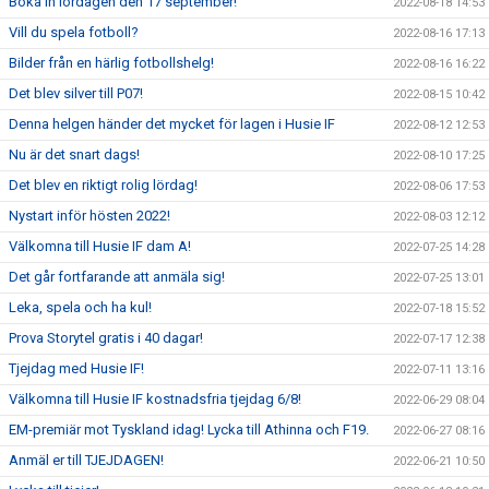
Boka in lördagen den 17 september!
2022-08-18 14:53
Vill du spela fotboll?
2022-08-16 17:13
Bilder från en härlig fotbollshelg!
2022-08-16 16:22
Det blev silver till P07!
2022-08-15 10:42
Denna helgen händer det mycket för lagen i Husie IF
2022-08-12 12:53
Nu är det snart dags!
2022-08-10 17:25
Det blev en riktigt rolig lördag!
2022-08-06 17:53
Nystart inför hösten 2022!
2022-08-03 12:12
Välkomna till Husie IF dam A!
2022-07-25 14:28
Det går fortfarande att anmäla sig!
2022-07-25 13:01
Leka, spela och ha kul!
2022-07-18 15:52
Prova Storytel gratis i 40 dagar!
2022-07-17 12:38
Tjejdag med Husie IF!
2022-07-11 13:16
Välkomna till Husie IF kostnadsfria tjejdag 6/8!
2022-06-29 08:04
EM-premiär mot Tyskland idag! Lycka till Athinna och F19.
2022-06-27 08:16
Anmäl er till TJEJDAGEN!
2022-06-21 10:50