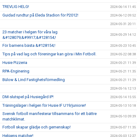
TREVLIG HELG!
2024-06-14 11:45
Guidad rundtur på Eleda Stadion för P2012!
2024-06-12 09:52
2024-05-31 20:11
23 matcher i helgen för våra lag
2024-05-29 14:12
&#128079;&#9917;&#128154;!
För barnens bästa &#128154;!
2024-05-23 10:45
Tips på vad lag och föreningar kan göra i Min Fotboll.
2024-05-22 08:38
Husie Pizzeria
2024-05-21 11:39
RPA-Enginering
2024-05-21 11:35
Bülow & Lind Fastighetsförmedling
2024-05-21 11:29
2024-05-16 12:13
DM-slutspel på Husiegård IP!
2024-05-14 15:55
Träningsläger i helgen för Husie IF U19/juniorer!
2024-05-13 10:18
Svensk fotboll manifesterar tillsammans för ett bättre
2024-05-10 09:39
matchklimat.
Fotboll skapar glädje och gemenskap!
2024-05-07 11:35
Helgens matcher!
2024-05-03 12:27