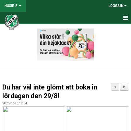
HUSIE IF
LOGGA IN
HEM
KONTAKT
LAG
MATCHER
KALENDER
Du har väl inte glömt att boka in
<
>
DOKUMENT
lördagen den 29/8!
2026-07-20 12:54
SHOPEN
MEDLEMSRABATTER
MEDLEMSAVGIFTER