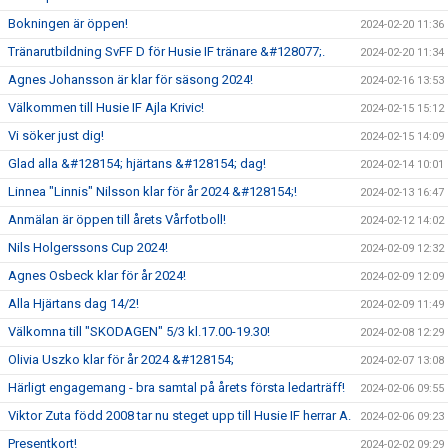
Bokningen är öppen!
2024-02-20 11:36
Tränarutbildning SvFF D för Husie IF tränare &#128077;.
2024-02-20 11:34
Agnes Johansson är klar för säsong 2024!
2024-02-16 13:53
Välkommen till Husie IF Ajla Krivic!
2024-02-15 15:12
Vi söker just dig!
2024-02-15 14:09
Glad alla &#128154; hjärtans &#128154; dag!
2024-02-14 10:01
Linnea "Linnis" Nilsson klar för år 2024 &#128154;!
2024-02-13 16:47
Anmälan är öppen till årets Vårfotboll!
2024-02-12 14:02
Nils Holgerssons Cup 2024!
2024-02-09 12:32
Agnes Osbeck klar för år 2024!
2024-02-09 12:09
Alla Hjärtans dag 14/2!
2024-02-09 11:49
Välkomna till "SKODAGEN" 5/3 kl.17.00-19.30!
2024-02-08 12:29
Olivia Uszko klar för år 2024 &#128154;
2024-02-07 13:08
Härligt engagemang - bra samtal på årets första ledarträff!
2024-02-06 09:55
Viktor Zuta född 2008 tar nu steget upp till Husie IF herrar A.
2024-02-06 09:23
Presentkort!
2024-02-02 09:29