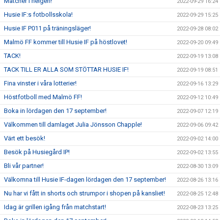
Matcher i helgen!
2022-09-29 16:24
Husie IF:s fotbollsskola!
2022-09-29 15:25
Husie IF P011 på träningsläger!
2022-09-28 08:02
Malmö FF kommer till Husie IF på höstlovet!
2022-09-20 09:49
TACK!
2022-09-19 13:08
TACK TILL ER ALLA SOM STÖTTAR HUSIE IF!
2022-09-19 08:51
Fina vinster i våra lotterier!
2022-09-16 13:29
Höstfotboll med Malmö FF!
2022-09-12 10:49
Boka in lördagen den 17 september!
2022-09-07 12:19
Välkommen till damlaget Julia Jönsson Chapple!
2022-09-06 09:42
Värt ett besök!
2022-09-02 14:00
Besök på Husiegård IP!
2022-09-02 13:55
Bli vår partner!
2022-08-30 13:09
Välkomna till Husie IF-dagen lördagen den 17 september!
2022-08-26 13:16
Nu har vi fått in shorts och strumpor i shopen på kansliet!
2022-08-25 12:48
Idag är grillen igång från matchstart!
2022-08-23 13:25