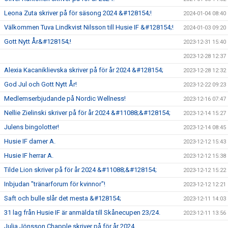
Leona Zuta skriver på för säsong 2024 &#128154;!
2024-01-04 08:40
Välkommen Tuva Lindkvist Nilsson till Husie IF &#128154;!
2024-01-03 09:20
Gott Nytt År&#128154;!
2023-12-31 15:40
2023-12-28 12:37
Alexia Kacaniklievska skriver på för år 2024 &#128154;
2023-12-28 12:32
God Jul och Gott Nytt År!
2023-12-22 09:23
Medlemserbjudande på Nordic Wellness!
2023-12-16 07:47
Nellie Zielinski skriver på för år 2024 &#11088;&#128154;
2023-12-14 15:27
Julens bingolotter!
2023-12-14 08:45
Husie IF damer A.
2023-12-12 15:43
Husie IF herrar A.
2023-12-12 15:38
Tilde Lion skriver på för år 2024 &#11088;&#128154;
2023-12-12 15:22
Inbjudan "tränarforum för kvinnor"!
2023-12-12 12:21
Saft och bulle slår det mesta &#128154;
2023-12-11 14:03
31 lag från Husie IF är anmälda till Skånecupen 23/24.
2023-12-11 13:56
Julia Jönsson Chapple skriver på för år 2024