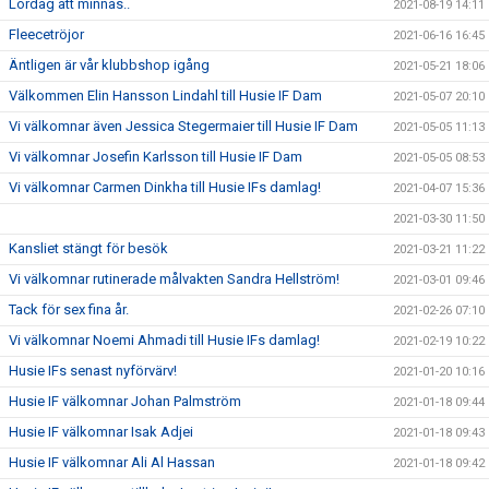
Lördag att minnas..
2021-08-19 14:11
Fleecetröjor
2021-06-16 16:45
Äntligen är vår klubbshop igång
2021-05-21 18:06
Välkommen Elin Hansson Lindahl till Husie IF Dam
2021-05-07 20:10
Vi välkomnar även Jessica Stegermaier till Husie IF Dam
2021-05-05 11:13
Vi välkomnar Josefin Karlsson till Husie IF Dam
2021-05-05 08:53
Vi välkomnar Carmen Dinkha till Husie IFs damlag!
2021-04-07 15:36
2021-03-30 11:50
Kansliet stängt för besök
2021-03-21 11:22
Vi välkomnar rutinerade målvakten Sandra Hellström!
2021-03-01 09:46
Tack för sex fina år.
2021-02-26 07:10
Vi välkomnar Noemi Ahmadi till Husie IFs damlag!
2021-02-19 10:22
Husie IFs senast nyförvärv!
2021-01-20 10:16
Husie IF välkomnar Johan Palmström
2021-01-18 09:44
Husie IF välkomnar Isak Adjei
2021-01-18 09:43
Husie IF välkomnar Ali Al Hassan
2021-01-18 09:42