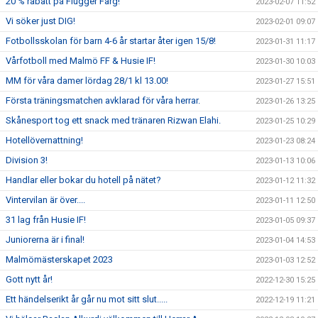
20 % rabatt på Flügger Färg!
2023-02-07 11:52
Vi söker just DIG!
2023-02-01 09:07
Fotbollsskolan för barn 4-6 år startar åter igen 15/8!
2023-01-31 11:17
Vårfotboll med Malmö FF & Husie IF!
2023-01-30 10:03
MM för våra damer lördag 28/1 kl 13.00!
2023-01-27 15:51
Första träningsmatchen avklarad för våra herrar.
2023-01-26 13:25
Skånesport tog ett snack med tränaren Rizwan Elahi.
2023-01-25 10:29
Hotellövernattning!
2023-01-23 08:24
Division 3!
2023-01-13 10:06
Handlar eller bokar du hotell på nätet?
2023-01-12 11:32
Vintervilan är över....
2023-01-11 12:50
31 lag från Husie IF!
2023-01-05 09:37
Juniorerna är i final!
2023-01-04 14:53
Malmömästerskapet 2023
2023-01-03 12:52
Gott nytt år!
2022-12-30 15:25
Ett händelserikt år går nu mot sitt slut.....
2022-12-19 11:21