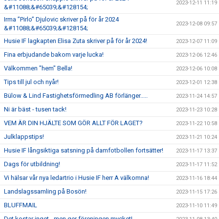
2023-12-11 11:19
&#11088;&#65039;&#128154;
Irma ”Pirlo” Djulovic skriver på för år 2024
2023-12-08 09:57
&#11088;&#65039;&#128154;
Husie IF lagkapten Elisa Zuta skriver på för år 2024!
2023-12-07 11:09
Fina erbjudande bakom varje lucka!
2023-12-06 12:46
Välkommen "hem" Bella!
2023-12-06 10:08
Tips till jul och nyår!
2023-12-01 12:38
Bülow & Lind Fastighetsförmedling AB förlänger.....
2023-11-24 14:57
Ni är bäst - tusen tack!
2023-11-23 10:28
VEM ÄR DIN HJÄLTE SOM GÖR ALLT FÖR LAGET?
2023-11-22 10:58
Julklappstips!
2023-11-21 10:24
Husie IF långsiktiga satsning på damfotbollen fortsätter!
2023-11-17 13:37
Dags för utbildning!
2023-11-17 11:52
Vi hälsar vår nya ledartrio i Husie IF herr A välkomna!
2023-11-16 18:44
Landslagssamling på Bosön!
2023-11-15 17:26
BLUFFMAIL
2023-11-10 11:49
Det kostar inget - men ger föreningen mycket!