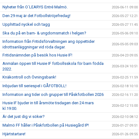
Nyheter från O´LEARYS Entré Malmö.
2026-06-11 09:00
Den 29 maj är det Fotbollströjefredag!
2026-05-27 12:21
Upphittad nyckel och tagg
2026-05-27 11:45
Ska du på en barn- & ungdomsmatch i helgen?
2026-05-06 09:10
Information från Fritidsförvaltningen ang öppettider
2026-05-05 09:03
idrottsanläggningar vid röda dagar.
Fritidsnämnden på besök hos Husie IF!
2026-04-23 09:05
Anmälan öppen till Husie IF fotbollsskola för barn födda
2026-03-24 10:51
2022.
Knäkontroll och Övningsbank!
2026-02-25 11:59
Inbjudan till seriespel i GÅFOTBOLL!
2026-02-18 10:10
Information ang tider och grupper till Påskfotbollen 2026
2026-02-16 11:20
Husie IF bjuder in till årsmöte tisdagen den 24 mars
2026-02-12 15:00
kl.19:00.
Är det just dig vi söker?
2026-02-10 08:12
Malmö FF håller i Påskfotbollen på Husiegård IP!
2026-01-27 09:51
Hjärtstartare!
2026-01-26 09:55