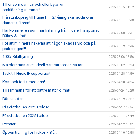
Till er som samlas och eller byter om i
2025-08-15 11:12
omklädningsrummen!
Från Linköping till Husie IF – 24-åring ska rädda kvar
2025-08-11 13:30
damerna i trean!
Här kommer en sommar hälsning från Husie IF.s sponsor
2025-07-08 17:31
Bülow & Lind!
För att minimera riskerna att någon skadas vid och på
2025-05-19 14:35
parkeringen!!!
100% Biluthyrning!
2025-05-06 15:56
Majblomman är en ideell barnrättsorganisation.
2025-05-02 10:23
Tack till Husie IF supportrar!
2025-04-28 14:59
Kom och testa med oss!
2025-04-28 14:24
Tillsammans för ett bättre matchklimat!
2025-04-24 15:28
Där satt den!
2025-04-19 09:27
Påskfotbollen 2025 i bilder!
2025-04-17 08:54
Påskfotbollen 2025 i bilder!
2025-04-17 08:49
Premiär!
2025-04-12 13:31
Öppen träning för flickor 7-8 år!
2025-04-10 10:58