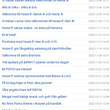
Vi hälsar Raslan Alkurdi välkommen till Herrar A.
2022-12-08 10:27
Alla är olika - olika är bra.
2022-12-06 12:46
Välkomna till Husie IF damer A och herrar A.
2022-12-05 14:33
Vi hälsar Leona Zuta välkommen till Husie IF dam A!
2022-11-28 11:21
Husie IF satsar vidare - nu även på herrarna.
2022-11-17 16:51
Ni är bäst!
2022-11-16 10:14
Provträna med Husie IF Herr A och U19.
2022-11-14 16:05
Husie IF gör långsiktig satsning på damfotbollen.
2022-11-14 10:42
Välkomna till extra årsmöte.
2022-11-08 19:37
104 spelare på &#9917;-planen under tre dagar!
2022-11-02 14:27
Bli P2010 nya tränare!
2022-10-25 12:42
Husie IF tecknar sponsoravtal med Bülow & Lind.
2022-10-21 12:05
På lördag hejar vi fram våra juniorer!
2022-10-14 09:56
Våra yngsta lirare &#128154;
2022-10-12 10:34
Mingel med härligt snack och gott från grillen!
2022-10-12 10:08
Nu finns Puma Sleeve i shopen på kansliet.
2022-10-07 12:06