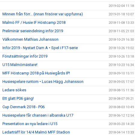
2019-02-04 11:18
Minnen från förr... (innan frisörer var uppfunna)
2019-01-18 10:07
Malmö FF / Husie IF Höstcamp 2018
2018-11-08 13:33
Preliminär serieindelning inför 2019
2018-11-05 21:03
Välkommen Mathias Johansson
2018-10-29 16:30
Inför 2019 - Nystart Dam A • Spel i F17-serie
2018-10-26 19:02
Förutsättningar inför 2019
2018-10-26 13:18
U15 Malmömästare!
2018-10-23 16:34
MFF Höstcamp 2018 på Husiegårds IP!
2018-09-10 15:11
Husiespelare runtom • Lucas Hägg Johansson
2018-09-05 17:07
Ledare sökes
2018-08-15 11:36
Ett glatt P06 gäng!
2018-08-07 09:21
Cup Denmark 2018 - P06
2018-08-03 10:49
Husiespelare får chansen i albanska U17
2018-06-12 12:54
Presentation av nya ledare i U15
2018-05-20 14:20
Ledarträff lör 14/4 Malmö MFF Stadion
2018-04-14 13:33