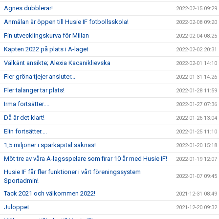
Agnes dubblerar!
2022-02-15 09:29
Anmälan är öppen till Husie IF fotbollsskola!
2022-02-08 09:20
Fin utvecklingskurva för Millan
2022-02-04 08:25
Kapten 2022 på plats i A-laget
2022-02-02 20:31
Välkänt ansikte; Alexia Kacaniklievska
2022-02-01 14:10
Fler gröna tjejer ansluter...
2022-01-31 14:26
Fler talanger tar plats!
2022-01-28 11:59
Irma fortsätter....
2022-01-27 07:36
Då är det klart!
2022-01-26 13:04
Elin fortsätter....
2022-01-25 11:10
1,5 miljoner i sparkapital saknas!
2022-01-20 15:18
Möt tre av våra A-lagsspelare som firar 10 år med Husie IF!
2022-01-19 12:07
Husie IF får fler funktioner i vårt föreningssystem
2022-01-07 09:45
Sportadmin!
Tack 2021 och välkommen 2022!
2021-12-31 08:49
Julöppet
2021-12-20 09:32