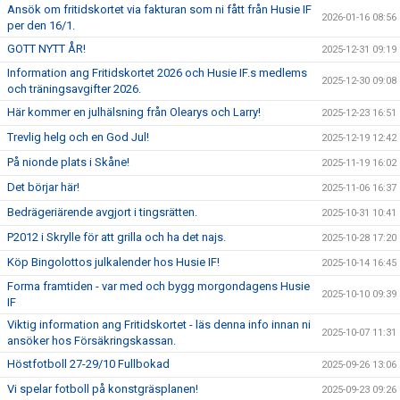
Ansök om fritidskortet via fakturan som ni fått från Husie IF
2026-01-16 08:56
per den 16/1.
GOTT NYTT ÅR!
2025-12-31 09:19
Information ang Fritidskortet 2026 och Husie IF.s medlems
2025-12-30 09:08
och träningsavgifter 2026.
Här kommer en julhälsning från Olearys och Larry!
2025-12-23 16:51
Trevlig helg och en God Jul!
2025-12-19 12:42
På nionde plats i Skåne!
2025-11-19 16:02
Det börjar här!
2025-11-06 16:37
Bedrägeriärende avgjort i tingsrätten.
2025-10-31 10:41
P2012 i Skrylle för att grilla och ha det najs.
2025-10-28 17:20
Köp Bingolottos julkalender hos Husie IF!
2025-10-14 16:45
Forma framtiden - var med och bygg morgondagens Husie
2025-10-10 09:39
IF
Viktig information ang Fritidskortet - läs denna info innan ni
2025-10-07 11:31
ansöker hos Försäkringskassan.
Höstfotboll 27-29/10 Fullbokad
2025-09-26 13:06
Vi spelar fotboll på konstgräsplanen!
2025-09-23 09:26