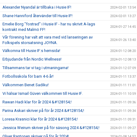
Alexander Nyandal är tillbaka i Husie IF!
2024-02-01 13:54
Shane Hanniford återvänder till Husie IF!
2024-02-01 13:27
Emelie Borg "fostrad" i Husie IF - har nu skrivit A-lags
2024-01-27 14:45
kontrakt med Malmö FF!
Vår förening har valt att vara med vid lanseringen av
2024-01-26 13:40
Folkspels storsatsning JOYNA.
Välkomna till Husie IF:s hemsida!
2024-01-12 08:20
Erbjudande från Nordic Wellness!
2024-01-12 08:13
Tillsammans tar vi tag i utmaningarna!
2024-01-12 07:09
Fotbollsskola för barn 4-6 år!
2024-01-11 13:37
Välkommen Benet Sadiku!
2024-01-11 11:01
Vi hälsar Ismail Güven välkommen till Husie IF.
2024-01-11 10:59
Rawan Hadi klar för år 2024 &#128154;!
2024-01-11 09:36
Parina Askari skriver på för år 2024 &#128154;!
2024-01-11 09:34
Loresa Krasnici klar för år 2024 &#128154;!
2024-01-11 09:31
Jessica Weirum skriver på för säsong 2024 &#128154;!
2024-01-11 09:27
Oliver Rantonen skriver på för år 2024!
2024-01-08 14:52