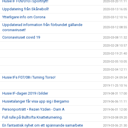
Husie IF F09/010 i Sportnytt!
2020-03-20 11:11
Uppdatering från Skåneboll!
2020-03-13 16:05
Ytterligare info om Corona
2020-03-12 10:16
Uppdaterad information från förbundet gällande
2020-03-12 08:55
coronaviruset!
Coronaviruset covid 19
2020-03-08 11:32
2020-02-28 10:57
2020-02-19 21:40
2020-02-05 10:05
2020-02-04 12:11
Husie IFs F07/08 i Turning Torso!
2020-01-24 09:54
2019-11-25 10:16
Husie IF-dagen 2019 i bilder
2019-08-31 17:00
Husietalanger får visa upp sig i Bergamo
2019-06-06 11:11
Personporträtt • Rezen Yzden - Dam A
2019-06-01 12:00
Full rulle på Bulltofta Knatteturnering.
2019-03-08 09:20
En fantastisk nyhet om ett spännande samarbete
2019-03-06 21:30