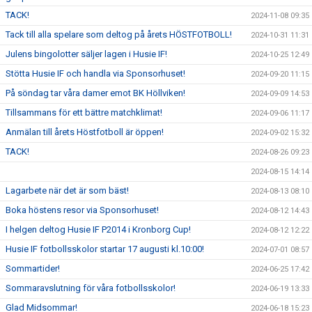
TACK!
2024-11-08 09:35
Tack till alla spelare som deltog på årets HÖSTFOTBOLL!
2024-10-31 11:31
Julens bingolotter säljer lagen i Husie IF!
2024-10-25 12:49
Stötta Husie IF och handla via Sponsorhuset!
2024-09-20 11:15
På söndag tar våra damer emot BK Höllviken!
2024-09-09 14:53
Tillsammans för ett bättre matchklimat!
2024-09-06 11:17
Anmälan till årets Höstfotboll är öppen!
2024-09-02 15:32
TACK!
2024-08-26 09:23
2024-08-15 14:14
Lagarbete när det är som bäst!
2024-08-13 08:10
Boka höstens resor via Sponsorhuset!
2024-08-12 14:43
I helgen deltog Husie IF P2014 i Kronborg Cup!
2024-08-12 12:22
Husie IF fotbollsskolor startar 17 augusti kl.10:00!
2024-07-01 08:57
Sommartider!
2024-06-25 17:42
Sommaravslutning för våra fotbollsskolor!
2024-06-19 13:33
Glad Midsommar!
2024-06-18 15:23