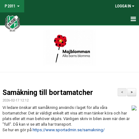
P 2011
LOGGA IN
HEM
NYHETER
TRUPPEN
MATCHER
KALENDER
Samåkning till bortamatcher
<
>
BILDGALLERI
2026-02-17 12:12
Vi ledare önskar att samåkning används i laget för alla våra
DOKUMENT
bortamatcher. Det är väldigt enkelt att visa att man tänker köra och har
plats eller att man behöver skjuts. Vänligen skriv in bilen även när den är
"full". Då kan vi se att alla har transport.
KONTAKT
Se hur en gör på
https://www.sportadmin.se/samakning/