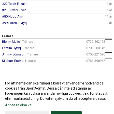
#22 Tarek El zaim
11 år
#23 Oliver Duvén
11 år
#80 Hugo Alm
11 år
#99 Lorent Bytyqi
12 år
Ledare
Blerim Mulici
, Tränare
0722-862178
Festim Bytyqi
, Tränare
0708-908142
Jimmy Jönsson
, Tränare
0705-221590
Michael Eneke
, Tränare
0763-398917
För att hemsidan ska fungera korrekt använder vi nödvändiga
cookies från SportAdmin. Dessa går inte att stänga av.
Föreningen kan också använda frivilliga cookies, t.ex. för statistik
eller marknadsföring. Du väljer själv om du vill acceptera dessa.
Anpassa dina val
Cookie-inställningar
Gå till Webbversion