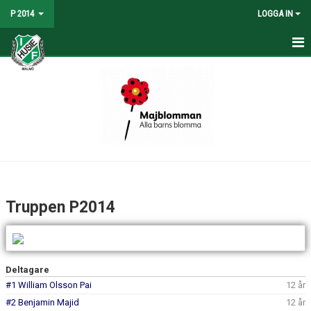
P 2014
LOGGA IN
OM P2014
TRUPPEN P2014
TABELL / RESULTAT
MATCHER
KALENDER
Truppen P2014
BILDGALLERI
KONTAKT
Deltagare
NYHETER
#1 William Olsson Pai
12 år
#2 Benjamin Majid
12 år
BUDORD TILL FOTBOLLSFÖRÄDRAR