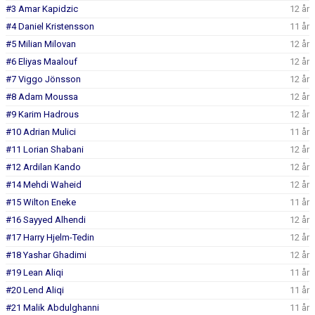
#3 Amar Kapidzic
12 år
#4 Daniel Kristensson
11 år
P2014 SPONSORER
#5 Milian Milovan
12 år
#6 Eliyas Maalouf
12 år
#7 Viggo Jönsson
12 år
#8 Adam Moussa
12 år
#9 Karim Hadrous
12 år
#10 Adrian Mulici
11 år
#11 Lorian Shabani
12 år
#12 Ardilan Kando
12 år
#14 Mehdi Waheid
12 år
#15 Wilton Eneke
11 år
#16 Sayyed Alhendi
12 år
#17 Harry Hjelm-Tedin
12 år
#18 Yashar Ghadimi
12 år
#19 Lean Aliqi
11 år
#20 Lend Aliqi
11 år
#21 Malik Abdulghanni
11 år