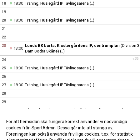
18
18:30
Träning, Husiegård IP Tävlingsarena
(..)
19
20
18:30
Träning, Husiegård IP Tävlingsarena
(..)
21
22
23
Lunds BK borta, Klostergårdens IP, centrumplan
(Division 3
13:00
Dam Södra Skåne)
(..)
v.35
24
25
18:30
Träning, Husiegård IP Tävlingsarena
(..)
26
27
18:30
Träning, Husiegård IP Tävlingsarena
(..)
28
29
30
Bjärreds FF hemma, Husiegård IP Tävlingsarena
(Division
13:00
3 Dam Södra Skåne)
(..)
För att hemsidan ska fungera korrekt använder vi nödvändiga
v.36
31
cookies från SportAdmin. Dessa går inte att stänga av.
Föreningen kan också använda frivilliga cookies, t.ex. för statistik