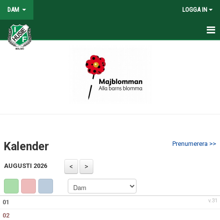
DAM
LOGGA IN
HEM
NYHETER
KONTAKT
KALENDER
TABELL/RESULTAT
Kalender
Prenumerera >>
MATCHER
AUGUSTI 2026
v.31
01
02