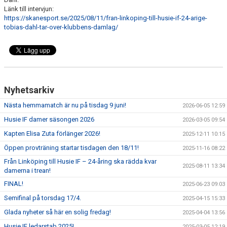
Länk till intervjun:
https://skanesport.se/2025/08/11/fran-linkoping-till-husie-if-24-arige-
tobias-dahl-tar-over-klubbens-damlag/
Nyhetsarkiv
Nästa hemmamatch är nu på tisdag 9 juni!
2026-06-05 12:59
Husie IF damer säsongen 2026
2026-03-05 09:54
Kapten Elisa Zuta förlänger 2026!
2025-12-11 10:15
Öppen provträning startar tisdagen den 18/11!
2025-11-16 08:22
Från Linköping till Husie IF – 24-åring ska rädda kvar
2025-08-11 13:34
damerna i trean!
FINAL!
2025-06-23 09:03
Semifinal på torsdag 17/4.
2025-04-15 15:33
Glada nyheter så här en solig fredag!
2025-04-04 13:56
Husie IF ledarstab 2025!
2025-03-05 12:19