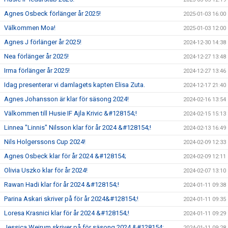
Agnes Osbeck förlänger år 2025!
2025-01-03 16:00
Välkommen Moa!
2025-01-03 12:00
Agnes J förlänger år 2025!
2024-12-30 14:38
Nea förlänger år 2025!
2024-12-27 13:48
Irma förlänger år 2025!
2024-12-27 13:46
Idag presenterar vi damlagets kapten Elisa Zuta.
2024-12-17 21:40
Agnes Johansson är klar för säsong 2024!
2024-02-16 13:54
Välkommen till Husie IF Ajla Krivic &#128154;!
2024-02-15 15:13
Linnea "Linnis" Nilsson klar för år 2024 &#128154;!
2024-02-13 16:49
Nils Holgerssons Cup 2024!
2024-02-09 12:33
Agnes Osbeck klar för år 2024 &#128154;
2024-02-09 12:11
Olivia Uszko klar för år 2024!
2024-02-07 13:10
Rawan Hadi klar för år 2024 &#128154;!
2024-01-11 09:38
Parina Askari skriver på för år 2024&#128154;!
2024-01-11 09:35
Loresa Krasnici klar för år 2024 &#128154;!
2024-01-11 09:29
Jessica Weirum skriver på för säsong 2024 &#128154;
2024-01-11 09:28