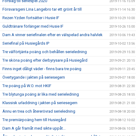
Förslag till seriespel 2020
2019-11-16 15:09
Försvarsgeni Lina Langebro tar ett grönt år till
2019-11-14 16:30
Rezen Yzden fortsätter i Husie IF
2019-10-29 10:00
Guldtränare förlänger med Husie IF
2019-10-26 15:00
Dam A vinner seriefinalen efter en välspelad andra halvlek
2019-10-06 19:43
Seriefinal på Husiegårds IP
2019-10-02 13:56
Tre välförtjänta poäng och behållen serieledning
2019-09-29 15:30
Tre sköna poäng efter derbyrysare på Husiegård
2019-09-21 20:15
Finns inget dåligt väder - finns bara tre poäng
2019-09-11 23:45
Övertygande i jakten på seriesegern
2019-09-07 18:00
Tre poäng på W.O. mot HKIF
2019-08-31 22:30
Tre blytunga poäng är lika med serieledning
2019-08-25 18:55
Klassisk urladdning i jakten på seriesegern
2019-08-21 21:00
Ännu en trea och återerövrad serieledning
2019-08-18 20:00
Tre premiärpoäng hem till Husiegård
2019-08-12 10:02
Dam A går framåt med sikte uppåt...
2019-08-06 10:03