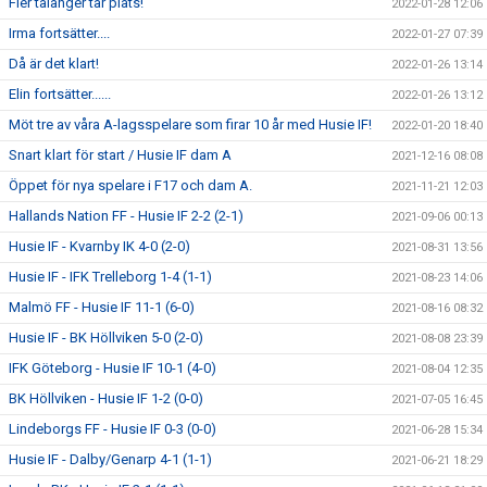
Fler talanger tar plats!
2022-01-28 12:06
Irma fortsätter....
2022-01-27 07:39
Då är det klart!
2022-01-26 13:14
Elin fortsätter......
2022-01-26 13:12
Möt tre av våra A-lagsspelare som firar 10 år med Husie IF!
2022-01-20 18:40
Snart klart för start / Husie IF dam A
2021-12-16 08:08
Öppet för nya spelare i F17 och dam A.
2021-11-21 12:03
Hallands Nation FF - Husie IF 2-2 (2-1)
2021-09-06 00:13
Husie IF - Kvarnby IK 4-0 (2-0)
2021-08-31 13:56
Husie IF - IFK Trelleborg 1-4 (1-1)
2021-08-23 14:06
Malmö FF - Husie IF 11-1 (6-0)
2021-08-16 08:32
Husie IF - BK Höllviken 5-0 (2-0)
2021-08-08 23:39
IFK Göteborg - Husie IF 10-1 (4-0)
2021-08-04 12:35
BK Höllviken - Husie IF 1-2 (0-0)
2021-07-05 16:45
Lindeborgs FF - Husie IF 0-3 (0-0)
2021-06-28 15:34
Husie IF - Dalby/Genarp 4-1 (1-1)
2021-06-21 18:29