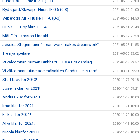
Lunds BK - Husie IF 2-1 (1-1)
2021-06-13 21:00
Rydsgård/Skivarp - Husie IF 0-5 (0-3)
2021-06-09 21:00
Veberöds AIF - Husie IF 1-0 (0-0)
2021-06-06 14:50
Husie IF - Uppåkra IF 1-4
2021-06-01 21:40
Möt Elin Hansson Lindahl
2021-05-07 21:58
Jessica Stegermaier: ”-Teamwork makes dreamwork”
2021-05-05 11:53
Tre nya spelare
2021-05-03 23:02
Vi välkomnar Carmen Dinkha till Husie IF:s damlag
2021-04-08 22:57
Vi välkomnar rutinerade målvakten Sandra Hellström!
2021-03-01 09:39
Stort tack för 2020!
2020-11-27 09:18
Josefin klar för 2021!
2020-11-24 09:21
Andrea klar för 2021!
2020-11-22 10:00
Irma klar för 2021!
2020-11-21 10:00
Eli klar för 2021!
2020-11-20 10:00
Alva klar för 2021!
2020-11-19 10:00
Nicole klar för 20211
2020-11-18 10:00