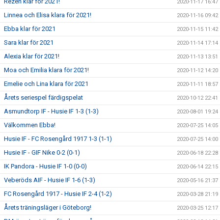
Rezen klar för 2021!
2020-11-17 16:47
Linnea och Elisa klara för 2021!
2020-11-16 09:42
Ebba klar för 2021
2020-11-15 11:42
Sara klar för 2021
2020-11-14 17:14
Alexia klar för 2021!
2020-11-13 13:51
Moa och Emilia klara för 2021!
2020-11-12 14:20
Emelie och Lina klara för 2021
2020-11-11 18:57
Årets seriespel färdigspelat
2020-10-12 22:41
Asmundtorp IF - Husie IF 1-3 (1-3)
2020-08-01 19:24
Välkommen Ebba!
2020-07-25 14:05
Husie IF - FC Rosengård 1917 1-3 (1-1)
2020-07-25 14:00
Husie IF - GIF Nike 0-2 (0-1)
2020-06-18 22:28
IK Pandora - Husie IF 1-0 (0-0)
2020-06-14 22:15
Veberöds AIF - Husie IF 1-6 (1-3)
2020-05-16 21:37
FC Rosengård 1917 - Husie IF 2-4 (1-2)
2020-03-28 21:19
Årets träningsläger i Göteborg!
2020-03-25 12:17