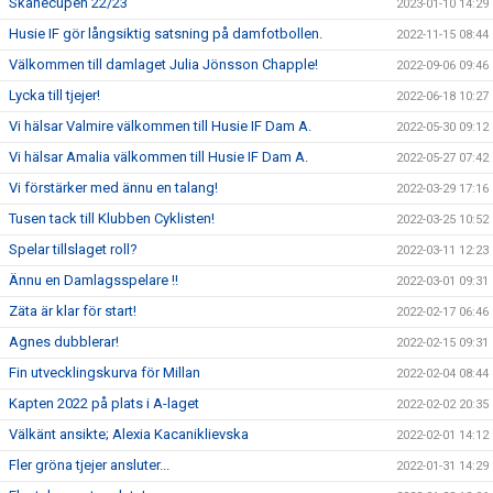
Skånecupen 22/23
2023-01-10 14:29
Husie IF gör långsiktig satsning på damfotbollen.
2022-11-15 08:44
Välkommen till damlaget Julia Jönsson Chapple!
2022-09-06 09:46
Lycka till tjejer!
2022-06-18 10:27
Vi hälsar Valmire välkommen till Husie IF Dam A.
2022-05-30 09:12
Vi hälsar Amalia välkommen till Husie IF Dam A.
2022-05-27 07:42
Vi förstärker med ännu en talang!
2022-03-29 17:16
Tusen tack till Klubben Cyklisten!
2022-03-25 10:52
Spelar tillslaget roll?
2022-03-11 12:23
Ännu en Damlagsspelare !!
2022-03-01 09:31
Zäta är klar för start!
2022-02-17 06:46
Agnes dubblerar!
2022-02-15 09:31
Fin utvecklingskurva för Millan
2022-02-04 08:44
Kapten 2022 på plats i A-laget
2022-02-02 20:35
Välkänt ansikte; Alexia Kacaniklievska
2022-02-01 14:12
Fler gröna tjejer ansluter...
2022-01-31 14:29