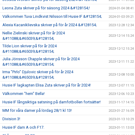
Leona Zuta skriver på för säsong 2024 &#128154;!
2024-01-04 08:41
Välkommen Tuva Lindkvist Nilsson till Husie IF &#128154;
2024-01-03 09:21
Alexia Kacaniklievska skriver på för år 2024 &#128154;
2023-12-28 12:34
Nellie Zielinski skriver på för år 2024
2023-12-14 15:24
&#11088;&#65039;&#128154;
Tilde Lion skriver på för år 2024
2023-12-12 15:24
&#11088;&#65039;&#128154;
Julia Jönsson Chapple skriver på för år 2024
2023-12-11 11:22
&#11088;&#65039;&#128154;
Irma ”Pirlo” Djulovic skriver på för år 2024
2023-12-08 10:00
&#11088;&#65039;&#128154;
Husie IF lagkapten Elisa Zuta skriver på för år 2024!
2023-12-07 11:15
Välkommen "hem" Bella!
2023-12-06 10:23
Husie IF långsiktiga satsning på damfotbollen fortsätter!
2023-11-17 14:15
MM för våra damer på lördag 28/1 kl 13!
2023-01-27 16:09
Division 3!
2023-01-13 10:29
Husie IF dam A och F17.
2023-01-11 13:03