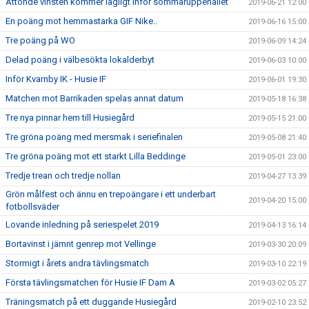
Åttonde vinsten kommer lägligt inför sommaruppehållet
2019-06-21 12:00
En poäng mot hemmastarka GIF Nike..
2019-06-16 15:00
Tre poäng på WO
2019-06-09 14:24
Delad poäng i välbesökta lokalderbyt
2019-06-03 10:00
Inför Kvarnby IK - Husie IF
2019-06-01 19:30
Matchen mot Barrikaden spelas annat datum
2019-05-18 16:38
Tre nya pinnar hem till Husiegård
2019-05-15 21:00
Tre gröna poäng med mersmak i seriefinalen
2019-05-08 21:40
Tre gröna poäng mot ett starkt Lilla Beddinge
2019-05-01 23:00
Tredje trean och tredje nollan
2019-04-27 13:39
Grön målfest och ännu en trepoängare i ett underbart
2019-04-20 15:00
fotbollsväder
Lovande inledning på seriespelet 2019
2019-04-13 16:14
Bortavinst i jämnt genrep mot Vellinge
2019-03-30 20:09
Stormigt i årets andra tävlingsmatch
2019-03-10 22:19
Första tävlingsmatchen för Husie IF Dam A
2019-03-02 05:27
Träningsmatch på ett duggande Husiegård
2019-02-10 23:52