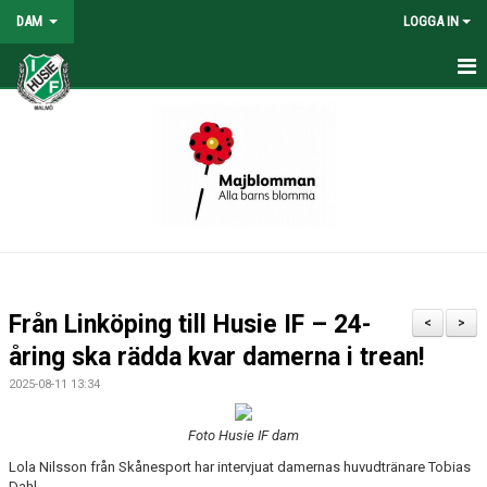
DAM
LOGGA IN
HEM
NYHETER
KONTAKT
KALENDER
TABELL/RESULTAT
Från Linköping till Husie IF – 24-
<
>
MATCHER
åring ska rädda kvar damerna i trean!
2025-08-11 13:34
Foto Husie IF dam
Lola Nilsson från Skånesport har intervjuat damernas huvudtränare Tobias
Dahl.