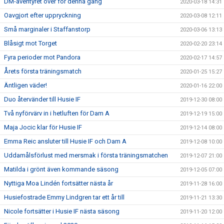
DM-äventyret över för denna gång
2020-03-18 14:31
Oavgjort efter uppryckning
2020-03-08 12:11
Små marginaler i Staffanstorp
2020-03-06 13:13
Blåsigt mot Torget
2020-02-20 23:14
Fyra perioder mot Pandora
2020-02-17 14:57
Årets första träningsmatch
2020-01-25 15:27
Äntligen väder!
2020-01-16 22:00
Duo återvänder till Husie IF
2019-12-30 08:00
Två nyförvärv in i hetluften för Dam A
2019-12-19 15:00
Maja Jocic klar för Husie IF
2019-12-14 08:00
Emma Reic ansluter till Husie IF och Dam A
2019-12-08 10:00
Uddamålsförlust med mersmak i första träningsmatchen
2019-12-07 21:00
Matilda i grönt även kommande säsong
2019-12-05 07:00
Nyttiga Moa Lindén fortsätter nästa år
2019-11-28 16:00
Husiefostrade Emmy Lindgren tar ett år till
2019-11-21 13:30
Nicole fortsätter i Husie IF nästa säsong
2019-11-20 12:00