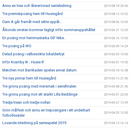
Ännu en trea och återerövrad serieledning
2019-08-18 20:00
Tre premiärpoäng hem till Husiegård
2019-08-12 10:02
Dam A går framåt med sikte uppåt...
2019-08-06 10:03
Åttonde vinsten kommer lägligt inför sommaruppehållet
2019-06-21 12:00
En poäng mot hemmastarka GIF Nike..
2019-06-16 15:00
Tre poäng på WO
2019-06-09 14:24
Delad poäng i välbesökta lokalderbyt
2019-06-03 10:00
Inför Kvarnby IK - Husie IF
2019-06-01 19:30
Matchen mot Barrikaden spelas annat datum
2019-05-18 16:38
Tre nya pinnar hem till Husiegård
2019-05-15 21:00
Tre gröna poäng med mersmak i seriefinalen
2019-05-08 21:40
Tre gröna poäng mot ett starkt Lilla Beddinge
2019-05-01 23:00
Tredje trean och tredje nollan
2019-04-27 13:39
Grön målfest och ännu en trepoängare i ett underbart
2019-04-20 15:00
fotbollsväder
Lovande inledning på seriespelet 2019
2019-04-13 16:14