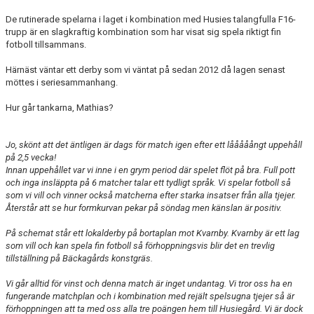
De rutinerade spelarna i laget i kombination med Husies talangfulla F16-
trupp är en slagkraftig kombination som har visat sig spela riktigt fin
fotboll tillsammans.
Härnäst väntar ett derby som vi väntat på sedan 2012 då lagen senast
möttes i seriesammanhang.
Hur går tankarna, Mathias?
Jo, skönt att det äntligen är dags för match igen efter ett lååååångt uppehåll
på 2,5 vecka!
Innan uppehållet var vi inne i en grym period där spelet flöt på bra. Full pott
och inga insläppta på 6 matcher talar ett tydligt språk. Vi spelar fotboll så
som vi vill och vinner också matcherna efter starka insatser från alla tjejer.
Återstår att se hur formkurvan pekar på söndag men känslan är positiv.
På schemat står ett lokalderby på bortaplan mot Kvarnby.
Kvarnby är ett lag
som vill och kan spela fin fotboll så förhoppningsvis blir det en trevlig
tillställning på Bäckagårds konstgräs.
Vi går alltid för vinst och denna match är inget undantag. Vi tror oss ha en
fungerande matchplan och i kombination med rejält spelsugna tjejer så är
förhoppningen att ta med oss alla tre poängen hem till Husiegård. Vi är dock