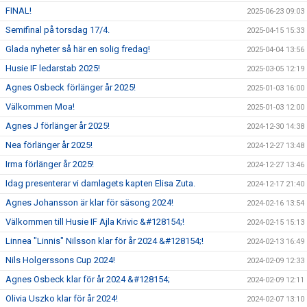
FINAL!
2025-06-23 09:03
Semifinal på torsdag 17/4.
2025-04-15 15:33
Glada nyheter så här en solig fredag!
2025-04-04 13:56
Husie IF ledarstab 2025!
2025-03-05 12:19
Agnes Osbeck förlänger år 2025!
2025-01-03 16:00
Välkommen Moa!
2025-01-03 12:00
Agnes J förlänger år 2025!
2024-12-30 14:38
Nea förlänger år 2025!
2024-12-27 13:48
Irma förlänger år 2025!
2024-12-27 13:46
Idag presenterar vi damlagets kapten Elisa Zuta.
2024-12-17 21:40
Agnes Johansson är klar för säsong 2024!
2024-02-16 13:54
Välkommen till Husie IF Ajla Krivic &#128154;!
2024-02-15 15:13
Linnea "Linnis" Nilsson klar för år 2024 &#128154;!
2024-02-13 16:49
Nils Holgerssons Cup 2024!
2024-02-09 12:33
Agnes Osbeck klar för år 2024 &#128154;
2024-02-09 12:11
Olivia Uszko klar för år 2024!
2024-02-07 13:10