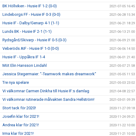
BK Höllviken - Husie IF 1-2 (0-0)
2021-07-05 16:45
Lindeborgs FF - Husie IF 0-3 (0-0)
2021-06-28 15:34
Husie IF - Dalby/Genarp 4-1 (1-1)
2021-06-21 18:29
Lunds BK - Husie IF 2-1 (1-1)
2021-06-13 21:00
Rydsgård/Skivarp - Husie IF 0-5 (0-3)
2021-06-09 21:00
Veberöds AIF - Husie IF 1-0 (0-0)
2021-06-06 14:50
Husie IF - Uppåkra IF 1-4
2021-06-01 21:40
Möt Elin Hansson Lindahl
2021-05-07 21:58
Jessica Stegermaier: ”-Teamwork makes dreamwork”
2021-05-05 11:53
Tre nya spelare
2021-05-03 23:02
Vi välkomnar Carmen Dinkha till Husie IF:s damlag
2021-04-08 22:57
Vi välkomnar rutinerade målvakten Sandra Hellström!
2021-03-01 09:39
Stort tack för 2020!
2020-11-27 09:18
Josefin klar för 2021!
2020-11-24 09:21
Andrea klar för 2021!
2020-11-22 10:00
Irma klar för 2021!
2020-11-21 10:00