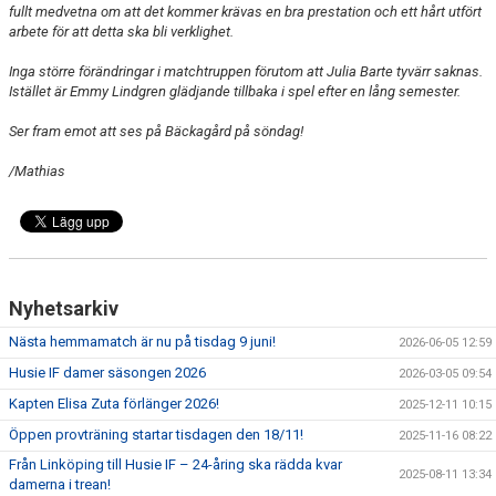
fullt medvetna om att det kommer krävas en bra prestation och ett hårt utfört
arbete för att detta ska bli verklighet.
Inga större förändringar i matchtruppen förutom att Julia Barte tyvärr saknas.
Istället är Emmy Lindgren glädjande tillbaka i spel efter en lång semester.
Ser fram emot att ses på Bäckagård på söndag!
/Mathias
Nyhetsarkiv
Nästa hemmamatch är nu på tisdag 9 juni!
2026-06-05 12:59
Husie IF damer säsongen 2026
2026-03-05 09:54
Kapten Elisa Zuta förlänger 2026!
2025-12-11 10:15
Öppen provträning startar tisdagen den 18/11!
2025-11-16 08:22
Från Linköping till Husie IF – 24-åring ska rädda kvar
2025-08-11 13:34
damerna i trean!