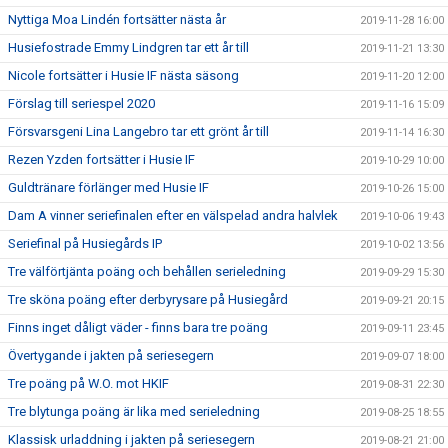
Nyttiga Moa Lindén fortsätter nästa år
2019-11-28 16:00
Husiefostrade Emmy Lindgren tar ett år till
2019-11-21 13:30
Nicole fortsätter i Husie IF nästa säsong
2019-11-20 12:00
Förslag till seriespel 2020
2019-11-16 15:09
Försvarsgeni Lina Langebro tar ett grönt år till
2019-11-14 16:30
Rezen Yzden fortsätter i Husie IF
2019-10-29 10:00
Guldtränare förlänger med Husie IF
2019-10-26 15:00
Dam A vinner seriefinalen efter en välspelad andra halvlek
2019-10-06 19:43
Seriefinal på Husiegårds IP
2019-10-02 13:56
Tre välförtjänta poäng och behållen serieledning
2019-09-29 15:30
Tre sköna poäng efter derbyrysare på Husiegård
2019-09-21 20:15
Finns inget dåligt väder - finns bara tre poäng
2019-09-11 23:45
Övertygande i jakten på seriesegern
2019-09-07 18:00
Tre poäng på W.O. mot HKIF
2019-08-31 22:30
Tre blytunga poäng är lika med serieledning
2019-08-25 18:55
Klassisk urladdning i jakten på seriesegern
2019-08-21 21:00