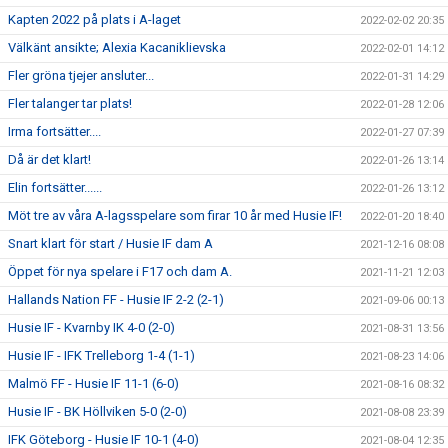
Kapten 2022 på plats i A-laget
2022-02-02 20:35
Välkänt ansikte; Alexia Kacaniklievska
2022-02-01 14:12
Fler gröna tjejer ansluter...
2022-01-31 14:29
Fler talanger tar plats!
2022-01-28 12:06
Irma fortsätter....
2022-01-27 07:39
Då är det klart!
2022-01-26 13:14
Elin fortsätter......
2022-01-26 13:12
Möt tre av våra A-lagsspelare som firar 10 år med Husie IF!
2022-01-20 18:40
Snart klart för start / Husie IF dam A
2021-12-16 08:08
Öppet för nya spelare i F17 och dam A.
2021-11-21 12:03
Hallands Nation FF - Husie IF 2-2 (2-1)
2021-09-06 00:13
Husie IF - Kvarnby IK 4-0 (2-0)
2021-08-31 13:56
Husie IF - IFK Trelleborg 1-4 (1-1)
2021-08-23 14:06
Malmö FF - Husie IF 11-1 (6-0)
2021-08-16 08:32
Husie IF - BK Höllviken 5-0 (2-0)
2021-08-08 23:39
IFK Göteborg - Husie IF 10-1 (4-0)
2021-08-04 12:35