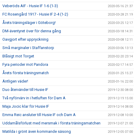
Veberöds AIF - Husie IF 1-6 (1-3)
2020-05-16 21:37
FC Rosengård 1917 - Husie IF 2-4 (1-2)
2020-03-28 21:19
Årets träningsläger i Göteborg!
2020-03-25 12:17
DM-äventyret över för denna gång
2020-03-18 14:31
Oavgjort efter uppryckning
2020-03-08 12:11
Små marginaler i Staffanstorp
2020-03-06 13:13
Blåsigt mot Torget
2020-02-20 23:14
Fyra perioder mot Pandora
2020-02-17 14:57
Årets första träningsmatch
2020-01-25 15:27
Äntligen väder!
2020-01-16 22:00
Duo återvänder till Husie IF
2019-12-30 08:00
Två nyförvärv in i hetluften för Dam A
2019-12-19 15:00
Maja Jocic klar för Husie IF
2019-12-14 08:00
Emma Reic ansluter till Husie IF och Dam A
2019-12-08 10:00
Uddamålsförlust med mersmak i första träningsmatchen
2019-12-07 21:00
Matilda i grönt även kommande säsong
2019-12-05 07:00