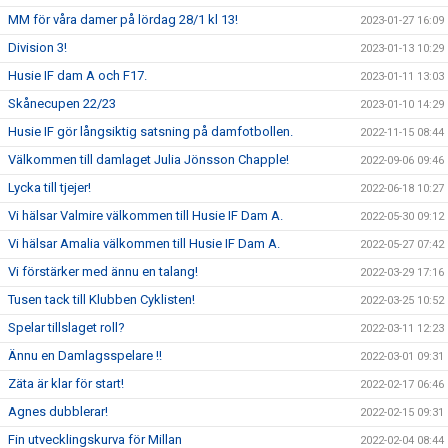
MM för våra damer på lördag 28/1 kl 13!
2023-01-27 16:09
Division 3!
2023-01-13 10:29
Husie IF dam A och F17.
2023-01-11 13:03
Skånecupen 22/23
2023-01-10 14:29
Husie IF gör långsiktig satsning på damfotbollen.
2022-11-15 08:44
Välkommen till damlaget Julia Jönsson Chapple!
2022-09-06 09:46
Lycka till tjejer!
2022-06-18 10:27
Vi hälsar Valmire välkommen till Husie IF Dam A.
2022-05-30 09:12
Vi hälsar Amalia välkommen till Husie IF Dam A.
2022-05-27 07:42
Vi förstärker med ännu en talang!
2022-03-29 17:16
Tusen tack till Klubben Cyklisten!
2022-03-25 10:52
Spelar tillslaget roll?
2022-03-11 12:23
Ännu en Damlagsspelare !!
2022-03-01 09:31
Zäta är klar för start!
2022-02-17 06:46
Agnes dubblerar!
2022-02-15 09:31
Fin utvecklingskurva för Millan
2022-02-04 08:44