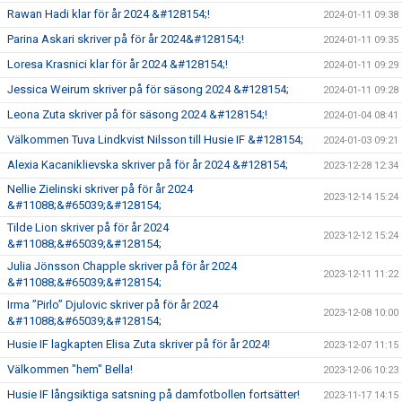
Rawan Hadi klar för år 2024 &#128154;!
2024-01-11 09:38
Parina Askari skriver på för år 2024&#128154;!
2024-01-11 09:35
Loresa Krasnici klar för år 2024 &#128154;!
2024-01-11 09:29
Jessica Weirum skriver på för säsong 2024 &#128154;
2024-01-11 09:28
Leona Zuta skriver på för säsong 2024 &#128154;!
2024-01-04 08:41
Välkommen Tuva Lindkvist Nilsson till Husie IF &#128154;
2024-01-03 09:21
Alexia Kacaniklievska skriver på för år 2024 &#128154;
2023-12-28 12:34
Nellie Zielinski skriver på för år 2024
2023-12-14 15:24
&#11088;&#65039;&#128154;
Tilde Lion skriver på för år 2024
2023-12-12 15:24
&#11088;&#65039;&#128154;
Julia Jönsson Chapple skriver på för år 2024
2023-12-11 11:22
&#11088;&#65039;&#128154;
Irma ”Pirlo” Djulovic skriver på för år 2024
2023-12-08 10:00
&#11088;&#65039;&#128154;
Husie IF lagkapten Elisa Zuta skriver på för år 2024!
2023-12-07 11:15
Välkommen "hem" Bella!
2023-12-06 10:23
Husie IF långsiktiga satsning på damfotbollen fortsätter!
2023-11-17 14:15