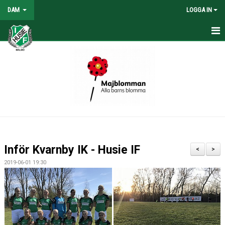
DAM
LOGGA IN
HEM
NYHETER
KONTAKT
KALENDER
TABELL/RESULTAT
Inför Kvarnby IK - Husie IF
<
>
MATCHER
2019-06-01 19:30