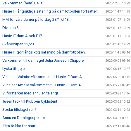
Välkommen "hem" Bella!
2023-12-06 10:23
Husie IF långsiktiga satsning på damfotbollen fortsätter!
2023-11-17 14:15
MM för våra damer på lördag 28/1 kl 13!
2023-01-27 16:09
Division 3!
2023-01-13 10:29
Husie IF dam A och F17.
2023-01-11 13:03
Skånecupen 22/23
2023-01-10 14:29
Husie IF gör långsiktig satsning på damfotbollen.
2022-11-15 08:44
Välkommen till damlaget Julia Jönsson Chapple!
2022-09-06 09:46
Lycka till tjejer!
2022-06-18 10:27
Vi hälsar Valmire välkommen till Husie IF Dam A.
2022-05-30 09:12
Vi hälsar Amalia välkommen till Husie IF Dam A.
2022-05-27 07:42
Vi förstärker med ännu en talang!
2022-03-29 17:16
Tusen tack till Klubben Cyklisten!
2022-03-25 10:52
Spelar tillslaget roll?
2022-03-11 12:23
Ännu en Damlagsspelare !!
2022-03-01 09:31
Zäta är klar för start!
2022-02-17 06:46