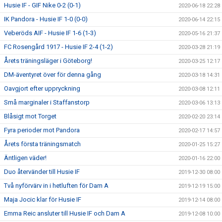
Husie IF - GIF Nike 0-2 (0-1)
2020-06-18 22:28
IK Pandora - Husie IF 1-0 (0-0)
2020-06-14 22:15
Veberöds AIF - Husie IF 1-6 (1-3)
2020-05-16 21:37
FC Rosengård 1917 - Husie IF 2-4 (1-2)
2020-03-28 21:19
Årets träningsläger i Göteborg!
2020-03-25 12:17
DM-äventyret över för denna gång
2020-03-18 14:31
Oavgjort efter uppryckning
2020-03-08 12:11
Små marginaler i Staffanstorp
2020-03-06 13:13
Blåsigt mot Torget
2020-02-20 23:14
Fyra perioder mot Pandora
2020-02-17 14:57
Årets första träningsmatch
2020-01-25 15:27
Äntligen väder!
2020-01-16 22:00
Duo återvänder till Husie IF
2019-12-30 08:00
Två nyförvärv in i hetluften för Dam A
2019-12-19 15:00
Maja Jocic klar för Husie IF
2019-12-14 08:00
Emma Reic ansluter till Husie IF och Dam A
2019-12-08 10:00