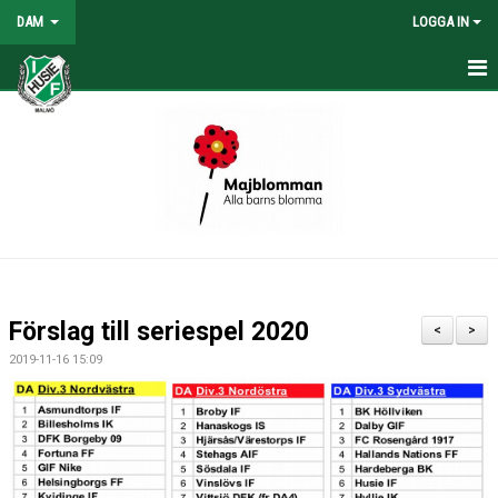
DAM
LOGGA IN
HEM
NYHETER
KONTAKT
KALENDER
TABELL/RESULTAT
Förslag till seriespel 2020
<
>
MATCHER
2019-11-16 15:09