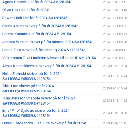
Agnes Osbeck klar för år 2024 &#128154;
2024-02-09 12:11
Olivia Uszko klar för år 2024!
2024-02-07 13:10
Rawan Hadi klar för år 2024 &#128154;!
2024-01-11 09:38
Parina Askari skriver på för år 2024&#128154;!
2024-01-11 09:35
Loresa Krasnici klar för år 2024 &#128154;!
2024-01-11 09:29
Jessica Weirum skriver på för säsong 2024 &#128154;
2024-01-11 09:28
Leona Zuta skriver på för säsong 2024 &#128154;!
2024-01-04 08:41
Välkommen Tuva Lindkvist Nilsson till Husie IF &#128154;
2024-01-03 09:21
Alexia Kacaniklievska skriver på för år 2024 &#128154;
2023-12-28 12:34
Nellie Zielinski skriver på för år 2024
2023-12-14 15:24
&#11088;&#65039;&#128154;
Tilde Lion skriver på för år 2024
2023-12-12 15:24
&#11088;&#65039;&#128154;
Julia Jönsson Chapple skriver på för år 2024
2023-12-11 11:22
&#11088;&#65039;&#128154;
Irma ”Pirlo” Djulovic skriver på för år 2024
2023-12-08 10:00
&#11088;&#65039;&#128154;
Husie IF lagkapten Elisa Zuta skriver på för år 2024!
2023-12-07 11:15