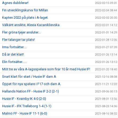
Agnes dubblerar!
2022-02-15 09:31
Fin utvecklingskurva för Millan
2022-02-04 08:44
Kapten 2022 på plats i A-laget
2022-02-02 20:35
Välkänt ansikte; Alexia Kacaniklievska
2022-02-01 14:12
Fler gröna tjejer ansluter...
2022-01-31 14:29
Fler talanger tar plats!
2022-01-28 12:06
Irma fortsätter....
2022-01-27 07:39
Då är det klart!
2022-01-26 13:14
Elin fortsätter......
2022-01-26 13:12
Möt tre av våra A-lagsspelare som firar 10 år med Husie IF!
2022-01-20 18:40
Snart klart för start / Husie IF dam A
2021-12-16 08:08
Öppet för nya spelare i F17 och dam A.
2021-11-21 12:03
Hallands Nation FF - Husie IF 2-2 (2-1)
2021-09-06 00:13
Husie IF - Kvarnby IK 4-0 (2-0)
2021-08-31 13:56
Husie IF - IFK Trelleborg 1-4 (1-1)
2021-08-23 14:06
Malmö FF - Husie IF 11-1 (6-0)
2021-08-16 08:32