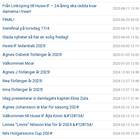
Från Linköping till Husie IF – 24-åring ska rädda kvar
2025-08-11 13:34
damerna i trean!
FINAL!
2025-06-23 09:03
Semifinal på torsdag 17/4.
2025-04-15 15:33
Glada nyheter så här en solig fredag!
2025-04-04 13:56
Husie IF ledarstab 2025!
2025-03-05 12:19
Agnes Osbeck förlänger år 2025!
2025-01-03 16:00
Välkommen Moa!
2025-01-03 12:00
Agnes J förlänger år 2025!
2024-12-30 14:38
Nea förlänger år 2025!
2024-12-27 13:48
Irma förlänger år 2025!
2024-12-27 13:46
Idag presenterar vi damlagets kapten Elisa Zuta.
2024-12-17 21:40
Agnes Johansson är klar för säsong 2024!
2024-02-16 13:54
Välkommen till Husie IF Ajla Krivic &#128154;!
2024-02-15 15:13
Linnea "Linnis" Nilsson klar för år 2024 &#128154;!
2024-02-13 16:49
Nils Holgerssons Cup 2024!
2024-02-09 12:33