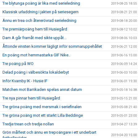
Tre blytunga poäng är lika med serieledning
2019-08-25 18:55
Klassisk urladdning i jakten på seriesegern
2019-08-21 21:00
Ännu en trea och återerövrad serieledning
2019-08-18 20:00
Tre premiärpoäng hem till Husiegård
2019-08-12 10:02
Dam A går framåt med sikte uppåt...
2019-08-06 10:03
Åttonde vinsten kommer lägligt inför sommaruppehållet
2019-06-21 12:00
En poäng mot hemmastarka GIF Nike..
2019-06-16 15:00
Tre poäng på WO
2019-06-09 14:24
Delad poäng i välbesökta lokalderbyt
2019-06-03 10:00
Inför Kvarnby IK - Husie IF
2019-06-01 19:30
Matchen mot Barrikaden spelas annat datum
2019-05-18 16:38
Tre nya pinnar hem till Husiegård
2019-05-15 21:00
Tre gröna poäng med mersmak i seriefinalen
2019-05-08 21:40
Tre gröna poäng mot ett starkt Lilla Beddinge
2019-05-01 23:00
Tredje trean och tredje nollan
2019-04-27 13:39
Grön målfest och ännu en trepoängare i ett underbart
2019-04-20 15:00
fotbollsväder