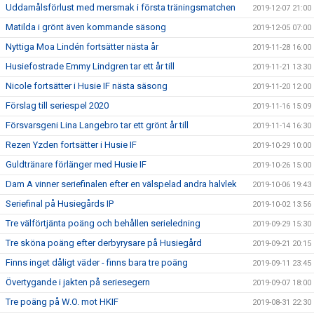
Uddamålsförlust med mersmak i första träningsmatchen
2019-12-07 21:00
Matilda i grönt även kommande säsong
2019-12-05 07:00
Nyttiga Moa Lindén fortsätter nästa år
2019-11-28 16:00
Husiefostrade Emmy Lindgren tar ett år till
2019-11-21 13:30
Nicole fortsätter i Husie IF nästa säsong
2019-11-20 12:00
Förslag till seriespel 2020
2019-11-16 15:09
Försvarsgeni Lina Langebro tar ett grönt år till
2019-11-14 16:30
Rezen Yzden fortsätter i Husie IF
2019-10-29 10:00
Guldtränare förlänger med Husie IF
2019-10-26 15:00
Dam A vinner seriefinalen efter en välspelad andra halvlek
2019-10-06 19:43
Seriefinal på Husiegårds IP
2019-10-02 13:56
Tre välförtjänta poäng och behållen serieledning
2019-09-29 15:30
Tre sköna poäng efter derbyrysare på Husiegård
2019-09-21 20:15
Finns inget dåligt väder - finns bara tre poäng
2019-09-11 23:45
Övertygande i jakten på seriesegern
2019-09-07 18:00
Tre poäng på W.O. mot HKIF
2019-08-31 22:30