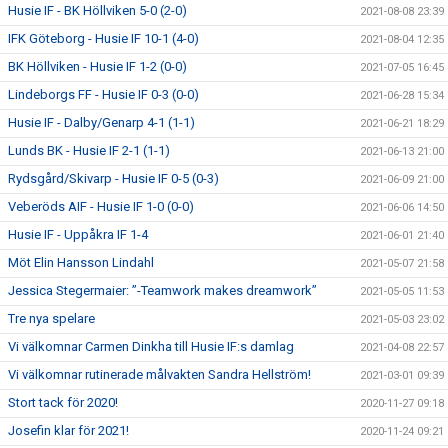
Husie IF - BK Höllviken 5-0 (2-0)
2021-08-08 23:39
IFK Göteborg - Husie IF 10-1 (4-0)
2021-08-04 12:35
BK Höllviken - Husie IF 1-2 (0-0)
2021-07-05 16:45
Lindeborgs FF - Husie IF 0-3 (0-0)
2021-06-28 15:34
Husie IF - Dalby/Genarp 4-1 (1-1)
2021-06-21 18:29
Lunds BK - Husie IF 2-1 (1-1)
2021-06-13 21:00
Rydsgård/Skivarp - Husie IF 0-5 (0-3)
2021-06-09 21:00
Veberöds AIF - Husie IF 1-0 (0-0)
2021-06-06 14:50
Husie IF - Uppåkra IF 1-4
2021-06-01 21:40
Möt Elin Hansson Lindahl
2021-05-07 21:58
Jessica Stegermaier: ”-Teamwork makes dreamwork”
2021-05-05 11:53
Tre nya spelare
2021-05-03 23:02
Vi välkomnar Carmen Dinkha till Husie IF:s damlag
2021-04-08 22:57
Vi välkomnar rutinerade målvakten Sandra Hellström!
2021-03-01 09:39
Stort tack för 2020!
2020-11-27 09:18
Josefin klar för 2021!
2020-11-24 09:21