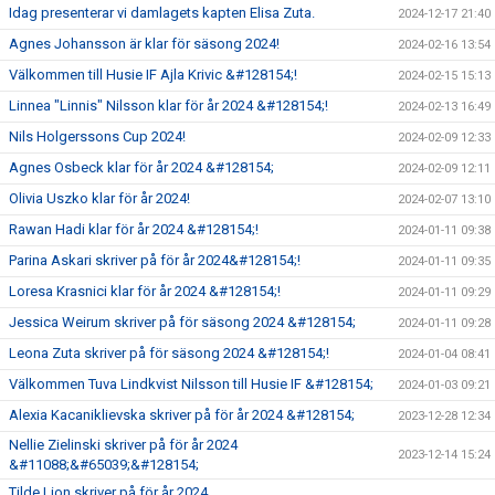
Idag presenterar vi damlagets kapten Elisa Zuta.
2024-12-17 21:40
Agnes Johansson är klar för säsong 2024!
2024-02-16 13:54
Välkommen till Husie IF Ajla Krivic &#128154;!
2024-02-15 15:13
Linnea "Linnis" Nilsson klar för år 2024 &#128154;!
2024-02-13 16:49
Nils Holgerssons Cup 2024!
2024-02-09 12:33
Agnes Osbeck klar för år 2024 &#128154;
2024-02-09 12:11
Olivia Uszko klar för år 2024!
2024-02-07 13:10
Rawan Hadi klar för år 2024 &#128154;!
2024-01-11 09:38
Parina Askari skriver på för år 2024&#128154;!
2024-01-11 09:35
Loresa Krasnici klar för år 2024 &#128154;!
2024-01-11 09:29
Jessica Weirum skriver på för säsong 2024 &#128154;
2024-01-11 09:28
Leona Zuta skriver på för säsong 2024 &#128154;!
2024-01-04 08:41
Välkommen Tuva Lindkvist Nilsson till Husie IF &#128154;
2024-01-03 09:21
Alexia Kacaniklievska skriver på för år 2024 &#128154;
2023-12-28 12:34
Nellie Zielinski skriver på för år 2024
2023-12-14 15:24
&#11088;&#65039;&#128154;
Tilde Lion skriver på för år 2024