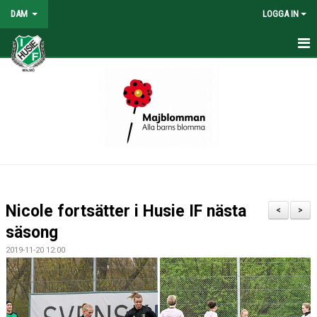
DAM
LOGGA IN
HEM
NYHETER
KONTAKT
KALENDER
TABELL/RESULTAT
Nicole fortsätter i Husie IF nästa
<
>
MATCHER
säsong
2019-11-20 12:00