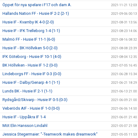
Öppet för nya spelare i F17 och dam A.
2021-11-21 12:03
Hallands Nation FF - Husie IF 2-2 (2-1)
2021-09-06 00:13
Husie IF - Kvarnby IK 4-0 (2-0)
2021-08-31 13:56
Husie IF - IFK Trelleborg 1-4 (1-1)
2021-08-23 14:06
Malmö FF - Husie IF 11-1 (6-0)
2021-08-16 08:32
Husie IF - BK Höllviken 5-0 (2-0)
2021-08-08 23:39
IFK Göteborg - Husie IF 10-1 (4-0)
2021-08-04 12:35
BK Höllviken - Husie IF 1-2 (0-0)
2021-07-05 16:45
Lindeborgs FF - Husie IF 0-3 (0-0)
2021-06-28 15:34
Husie IF - Dalby/Genarp 4-1 (1-1)
2021-06-21 18:29
Lunds BK - Husie IF 2-1 (1-1)
2021-06-13 21:00
Rydsgård/Skivarp - Husie IF 0-5 (0-3)
2021-06-09 21:00
Veberöds AIF - Husie IF 1-0 (0-0)
2021-06-06 14:50
Husie IF - Uppåkra IF 1-4
2021-06-01 21:40
Möt Elin Hansson Lindahl
2021-05-07 21:58
Jessica Stegermaier: ”-Teamwork makes dreamwork”
2021-05-05 11:53