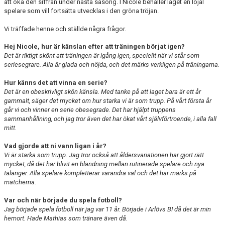
att öka den siffran under nästa säsong. I Nicole behåller laget en lojal
spelare som vill fortsätta utvecklas i den gröna tröjan.
Vi träffade henne och ställde några frågor.
Hej Nicole, hur är känslan efter att träningen börjat igen?
Det är riktigt skönt att träningen är igång igen, speciellt när vi står som
seriesegrare. Alla är glada och nöjda, och det märks verkligen på träningarna.
Hur känns det att vinna en serie?
Det är en obeskrivligt skön känsla. Med tanke på att laget bara är ett år
gammalt, säger det mycket om hur starka vi är som trupp. På vårt första år
går vi och vinner en serie obesegrade. Det har hjälpt truppens
sammanhållning, och jag tror även det har ökat vårt självförtroende, i alla fall
mitt.
Vad gjorde att ni vann ligan i år?
Vi är starka som trupp. Jag tror också att åldersvariationen har gjort rätt
mycket, då det har blivit en blandning mellan rutinerade spelare och nya
talanger. Alla spelare kompletterar varandra väl och det har märks på
matcherna.
Var och när började du spela fotboll?
Jag började spela fotboll när jag var 11 år. Började i Arlövs BI då det är min
hemort. Hade Mathias som tränare även då.