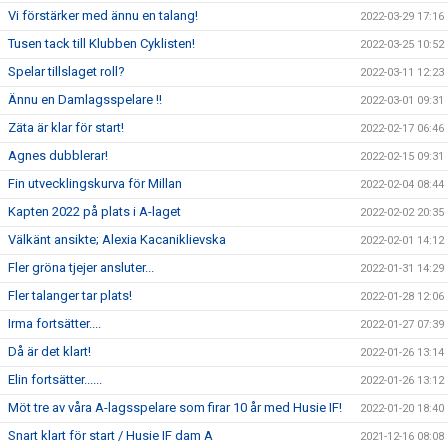
Vi förstärker med ännu en talang!
2022-03-29 17:16
Tusen tack till Klubben Cyklisten!
2022-03-25 10:52
Spelar tillslaget roll?
2022-03-11 12:23
Ännu en Damlagsspelare !!
2022-03-01 09:31
Zäta är klar för start!
2022-02-17 06:46
Agnes dubblerar!
2022-02-15 09:31
Fin utvecklingskurva för Millan
2022-02-04 08:44
Kapten 2022 på plats i A-laget
2022-02-02 20:35
Välkänt ansikte; Alexia Kacaniklievska
2022-02-01 14:12
Fler gröna tjejer ansluter...
2022-01-31 14:29
Fler talanger tar plats!
2022-01-28 12:06
Irma fortsätter....
2022-01-27 07:39
Då är det klart!
2022-01-26 13:14
Elin fortsätter......
2022-01-26 13:12
Möt tre av våra A-lagsspelare som firar 10 år med Husie IF!
2022-01-20 18:40
Snart klart för start / Husie IF dam A
2021-12-16 08:08