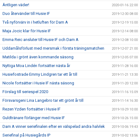
Äntligen väder!
2020-01-16 22:00
Duo återvänder till Husie IF
2019-12-30 08:00
Två nyförvärv in i hetluften för Dam A
2019-12-19 15:00
Maja Jocic klar för Husie IF
2019-12-14 08:00
Emma Reic ansluter till Husie IF och Dam A
2019-12-08 10:00
Uddamålsförlust med mersmak i första träningsmatchen
2019-12-07 21:00
Matilda i grönt även kommande säsong
2019-12-05 07:00
Nyttiga Moa Lindén fortsätter nästa år
2019-11-28 16:00
Husiefostrade Emmy Lindgren tar ett år till
2019-11-21 13:30
Nicole fortsätter i Husie IF nästa säsong
2019-11-20 12:00
Förslag till seriespel 2020
2019-11-16 15:09
Försvarsgeni Lina Langebro tar ett grönt år till
2019-11-14 16:30
Rezen Yzden fortsätter i Husie IF
2019-10-29 10:00
Guldtränare förlänger med Husie IF
2019-10-26 15:00
Dam A vinner seriefinalen efter en välspelad andra halvlek
2019-10-06 19:43
Seriefinal på Husiegårds IP
2019-10-02 13:56