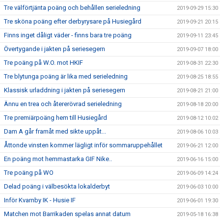
Tre välförtjänta poäng och behållen serieledning
2019-09-29 15:30
Tre sköna poäng efter derbyrysare på Husiegård
2019-09-21 20:15
Finns inget dåligt väder - finns bara tre poäng
2019-09-11 23:45
Övertygande i jakten på seriesegern
2019-09-07 18:00
Tre poäng på W.O. mot HKIF
2019-08-31 22:30
Tre blytunga poäng är lika med serieledning
2019-08-25 18:55
Klassisk urladdning i jakten på seriesegern
2019-08-21 21:00
Ännu en trea och återerövrad serieledning
2019-08-18 20:00
Tre premiärpoäng hem till Husiegård
2019-08-12 10:02
Dam A går framåt med sikte uppåt...
2019-08-06 10:03
Åttonde vinsten kommer lägligt inför sommaruppehållet
2019-06-21 12:00
En poäng mot hemmastarka GIF Nike..
2019-06-16 15:00
Tre poäng på WO
2019-06-09 14:24
Delad poäng i välbesökta lokalderbyt
2019-06-03 10:00
Inför Kvarnby IK - Husie IF
2019-06-01 19:30
Matchen mot Barrikaden spelas annat datum
2019-05-18 16:38