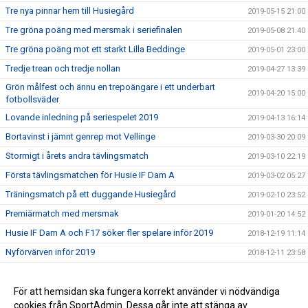
Tre nya pinnar hem till Husiegård
2019-05-15 21:00
Tre gröna poäng med mersmak i seriefinalen
2019-05-08 21:40
Tre gröna poäng mot ett starkt Lilla Beddinge
2019-05-01 23:00
Tredje trean och tredje nollan
2019-04-27 13:39
Grön målfest och ännu en trepoängare i ett underbart
2019-04-20 15:00
fotbollsväder
Lovande inledning på seriespelet 2019
2019-04-13 16:14
Bortavinst i jämnt genrep mot Vellinge
2019-03-30 20:09
Stormigt i årets andra tävlingsmatch
2019-03-10 22:19
Första tävlingsmatchen för Husie IF Dam A
2019-03-02 05:27
Träningsmatch på ett duggande Husiegård
2019-02-10 23:52
Premiärmatch med mersmak
2019-01-20 14:52
Husie IF Dam A och F17 söker fler spelare inför 2019
2018-12-19 11:14
Nyförvärven inför 2019
2018-12-11 23:58
Välkommen Mathias Johansson
2018-10-29 16:30
För att hemsidan ska fungera korrekt använder vi nödvändiga
2018-10-25 07:50
cookies från SportAdmin. Dessa går inte att stänga av.