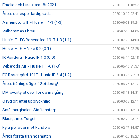
Emelie och Lina klara för 2021
2020-11-11 18:57
Årets seriespel färdigspelat
2020-10-12 22:41
Asmundtorp IF - Husie IF 1-3 (1-3)
2020-08-01 19:24
Välkommen Ebba!
2020-07-25 14:05
Husie IF - FC Rosengård 1917 1-3 (1-1)
2020-07-25 14:00
Husie IF - GIF Nike 0-2 (0-1)
2020-06-18 22:28
IK Pandora - Husie IF 1-0 (0-0)
2020-06-14 22:15
Veberöds AIF - Husie IF 1-6 (1-3)
2020-05-16 21:37
FC Rosengård 1917 - Husie IF 2-4 (1-2)
2020-03-28 21:19
Årets träningsläger i Göteborg!
2020-03-25 12:17
DM-äventyret över för denna gång
2020-03-18 14:31
Oavgjort efter uppryckning
2020-03-08 12:11
Små marginaler i Staffanstorp
2020-03-06 13:13
Blåsigt mot Torget
2020-02-20 23:14
Fyra perioder mot Pandora
2020-02-17 14:57
Årets första träningsmatch
2020-01-25 15:27