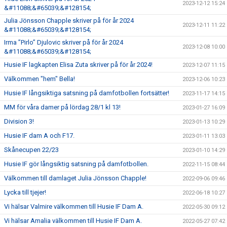
2023-12-12 15:24
&#11088;&#65039;&#128154;
Julia Jönsson Chapple skriver på för år 2024
2023-12-11 11:22
&#11088;&#65039;&#128154;
Irma ”Pirlo” Djulovic skriver på för år 2024
2023-12-08 10:00
&#11088;&#65039;&#128154;
Husie IF lagkapten Elisa Zuta skriver på för år 2024!
2023-12-07 11:15
Välkommen "hem" Bella!
2023-12-06 10:23
Husie IF långsiktiga satsning på damfotbollen fortsätter!
2023-11-17 14:15
MM för våra damer på lördag 28/1 kl 13!
2023-01-27 16:09
Division 3!
2023-01-13 10:29
Husie IF dam A och F17.
2023-01-11 13:03
Skånecupen 22/23
2023-01-10 14:29
Husie IF gör långsiktig satsning på damfotbollen.
2022-11-15 08:44
Välkommen till damlaget Julia Jönsson Chapple!
2022-09-06 09:46
Lycka till tjejer!
2022-06-18 10:27
Vi hälsar Valmire välkommen till Husie IF Dam A.
2022-05-30 09:12
Vi hälsar Amalia välkommen till Husie IF Dam A.
2022-05-27 07:42