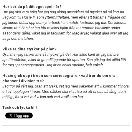
Hur ser du på ditt eget spel i år?
Om jag ska vara ärlig har jag nog aldrig utvecklats så mycket på så kort tid.
Jag kom till Husie IF som yttermittfältare, men efter att tränarna frågade om
jag kunde ställa upp som ytterback i en match, fastnade jag där. Det kändes
liksom rätt. Sen har jag fått mycket hjälp från resterande backlinje under
säsongens gång, vilket jag är tacksam för. Idag är jag väldigt glad över att jag
sa ja den matchen.
Vilka är dina styrkor på plan?
Oj, haha - jag tänker inte så mycket på det. Har alltid känt att jag har bra
spelförståelse, vilket är grundläggande för sporten. Sen gör jag det alltid lätt
för mig i passningsspelet. Jag är en enkel spelare, helt enkelt.
Husie gick upp i trean som seriesegrare - vad tror du om era
chanser i division tre?
Jag tror på vårt lag. Utan att tveka, vet jag med säkerhet att vi kommer tillhöra
ett av topplagen i trean. Men såklart ska vi satsa på att ta oss så långt som
möjligt, för vi vet vad vi kan och vad vi vill som lag.
Tack och lycka till!