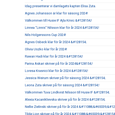
Idag presenterar vi damlagets kapten Elisa Zuta.
Agnes Johansson är klar för säsong 2024!
Välkommen till Husie IF Ajla Krivic &#128154;!
Linnea "Linnis" Nilsson klar för år 2024 &#128154;!
Nils Holgerssons Cup 2024!
Agnes Osbeck klar för år 2024 &#128154;
Olivia Uszko klar för år 2024!
Rawan Hadi klar för år 2024 &#128154;!
Parina Askari skriver på för år 2024&#128154;!
Loresa Krasnici klar för år 2024 &#128154;!
Jessica Weirum skriver på för säsong 2024 &#128154;
Leona Zuta skriver på för säsong 2024 &#128154;!
Välkommen Tuva Lindkvist Nilsson till Husie IF &#128154;
Alexia Kacaniklievska skriver på för år 2024 &#128154;
Nellie Zielinski skriver på för år 2024 &#11088;&#65039;&#1
Tilde Lion skriver på för år 2024 &#11088;&#65039;&#128154