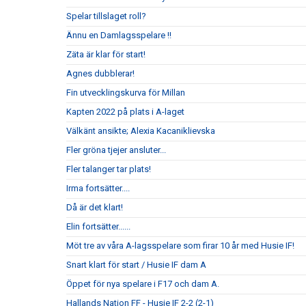
Spelar tillslaget roll?
Ännu en Damlagsspelare !!
Zäta är klar för start!
Agnes dubblerar!
Fin utvecklingskurva för Millan
Kapten 2022 på plats i A-laget
Välkänt ansikte; Alexia Kacaniklievska
Fler gröna tjejer ansluter...
Fler talanger tar plats!
Irma fortsätter....
Då är det klart!
Elin fortsätter......
Möt tre av våra A-lagsspelare som firar 10 år med Husie IF!
Snart klart för start / Husie IF dam A
Öppet för nya spelare i F17 och dam A.
Hallands Nation FF - Husie IF 2-2 (2-1)