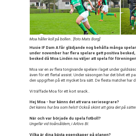
Moa håller koll på bollen.. [foto Mats Borg]
Husie IF Dam A får glädjande nog behålla många spelare 
under november har flera spelare gett positiva besked, 
besked då Moa Lindén nu väljer att spela för föreninge
Moa var en av flera tongivande spelare i laget under guldsä
även för ett flertal assist. Under säsongen har det blivit ett 
den uppgiften på ett mycket bra sätt. De flesta matcher har do
Vi träffade Moa för ett kort snack..
Hej Moa - hur känns det att vara seriesegrare?
Det känns hur bra som helst! Också skönt att göra det på sätte
När och var började du spela fotboll?
Ungefär vid tioårsåldern, i Arlövs BI.
Vilka är dina bästa egenskaper på planen?