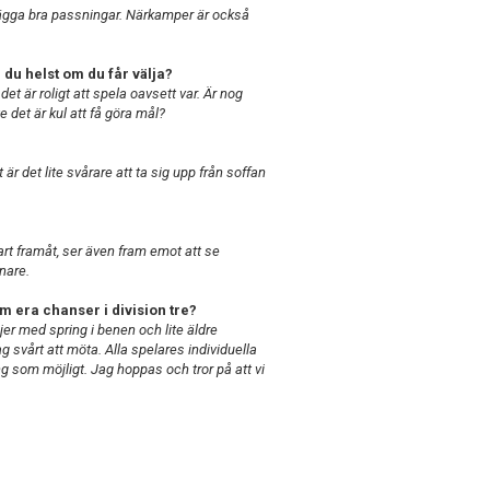
 lägga bra passningar. Närkamper är också
 du helst om du får välja?
 det är roligt att spela oavsett var. Är nog
e det är kul att få göra mål?
är det lite svårare att ta sig upp från soffan
t framåt, ser även fram emot att se
nnare.
m era chanser i division tre?
jejer med spring i benen och lite äldre
g svårt att möta. Alla spelares individuella
ng som möjligt. Jag hoppas och tror på att vi