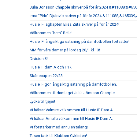
Julia Jönsson Chapple skriver på för år 2024 &#11088;&#65
Irma ”Pirlo” Djulovic skriver på för år 2024 &#11088;&#6503
Husie IF lagkapten Elisa Zuta skriver på för år 2024!
Välkommen "hem" Bella!
Husie IF långsiktiga satsning på damfotbollen fortsätter!
MM för våra damer på lördag 28/1 kl 13!
Division 3!
Husie IF dam A och F17.
Skånecupen 22/23
Husie IF gör långsiktig satsning på damfotbollen.
Välkommen till damlaget Julia Jönsson Chapple!
Lycka till tjejer!
Vi hälsar Valmire välkommen till Husie IF Dam A.
Vi hälsar Amalia välkommen till Husie IF Dam A.
Vi förstärker med ännu en talang!
Tusen tack till Klubben Cyklisten!