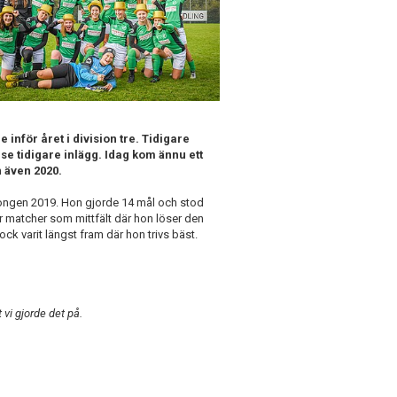
inför året i division tre. Tidigare
se tidigare inlägg. Idag kom ännu ett
n även 2020.
songen 2019. Hon gjorde 14 mål och stod
par matcher som mittfält där hon löser den
ck varit längst fram där hon trivs bäst.
t vi
gjorde det på.