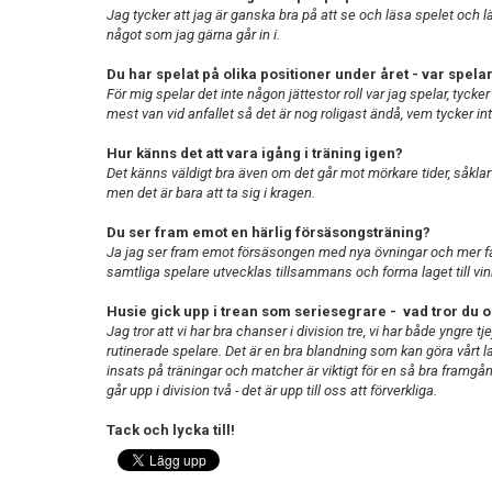
Jag tycker att jag är ganska bra på att se och läsa spelet och
något som jag gärna går in i.
Du har spelat på olika positioner under året - var spelar
För mig spelar det inte någon jättestor roll var jag spelar, tycker
mest van vid anfallet så det är nog roligast ändå, vem tycker int
Hur känns det att vara igång i träning igen?
Det känns väldigt bra även om det går mot mörkare tider, såklart 
men det är bara att ta sig i kragen.
Du ser fram emot en härlig försäsongsträning?
Ja jag ser fram emot försäsongen med nya övningar och mer far
samtliga spelare utvecklas tillsammans och forma laget till vi
Husie gick upp i trean som seriesegrare - vad tror du o
Jag tror att vi har bra chanser i division tre, vi har både yngre t
rutinerade spelare. Det är en bra blandning som kan göra vårt la
insats på träningar och matcher är viktigt för en så bra framgå
går upp i division två - det är upp till oss att förverkliga.
Tack och lycka till!