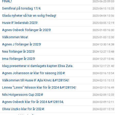
FINAL!
2025-06-23 09:03
Semifinal på torsdag 17/4.
2025-04-15 15:33
Glada nyheter så här en solig fredag!
2025-04-04 13:56
Husie IF ledarstab 2025!
2025-03-05 12:19
Agnes Osbeck förlänger år 2025!
2025-01-03 16:00
Välkommen Moa!
2025-01-03 12:00
Agnes J förlänger år 2025!
2024-12-30 14:38
Nea förlänger år 2025!
2024-12-27 13:48
Irma förlänger år 2025!
2024-12-27 13:46
Idag presenterar vi damlagets kapten Elisa Zuta.
2024-12-17 21:40
Agnes Johansson är klar för säsong 2024!
2024-02-16 13:54
Välkommen till Husie IF Ajla Krivic &#128154;!
2024-02-15 15:13
Linnea "Linnis" Nilsson klar för år 2024 &#128154;!
2024-02-13 16:49
Nils Holgerssons Cup 2024!
2024-02-09 12:33
Agnes Osbeck klar för år 2024 &#128154;
2024-02-09 12:11
Olivia Uszko klar för år 2024!
2024-02-07 13:10