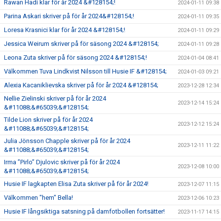
Rawan Hadi klar för år 2024 &#128154;!
2024-01-11 09:38
Parina Askari skriver på för år 2024&#128154;!
2024-01-11 09:35
Loresa Krasnici klar för år 2024 &#128154;!
2024-01-11 09:29
Jessica Weirum skriver på för säsong 2024 &#128154;
2024-01-11 09:28
Leona Zuta skriver på för säsong 2024 &#128154;!
2024-01-04 08:41
Välkommen Tuva Lindkvist Nilsson till Husie IF &#128154;
2024-01-03 09:21
Alexia Kacaniklievska skriver på för år 2024 &#128154;
2023-12-28 12:34
Nellie Zielinski skriver på för år 2024
2023-12-14 15:24
&#11088;&#65039;&#128154;
Tilde Lion skriver på för år 2024
2023-12-12 15:24
&#11088;&#65039;&#128154;
Julia Jönsson Chapple skriver på för år 2024
2023-12-11 11:22
&#11088;&#65039;&#128154;
Irma ”Pirlo” Djulovic skriver på för år 2024
2023-12-08 10:00
&#11088;&#65039;&#128154;
Husie IF lagkapten Elisa Zuta skriver på för år 2024!
2023-12-07 11:15
Välkommen "hem" Bella!
2023-12-06 10:23
Husie IF långsiktiga satsning på damfotbollen fortsätter!
2023-11-17 14:15