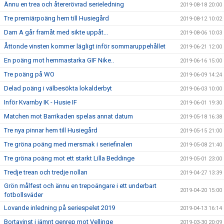
Ännu en trea och återerövrad serieledning
2019-08-18 20:00
Tre premiärpoäng hem till Husiegård
2019-08-12 10:02
Dam A går framåt med sikte uppåt...
2019-08-06 10:03
Åttonde vinsten kommer lägligt inför sommaruppehållet
2019-06-21 12:00
En poäng mot hemmastarka GIF Nike..
2019-06-16 15:00
Tre poäng på WO
2019-06-09 14:24
Delad poäng i välbesökta lokalderbyt
2019-06-03 10:00
Inför Kvarnby IK - Husie IF
2019-06-01 19:30
Matchen mot Barrikaden spelas annat datum
2019-05-18 16:38
Tre nya pinnar hem till Husiegård
2019-05-15 21:00
Tre gröna poäng med mersmak i seriefinalen
2019-05-08 21:40
Tre gröna poäng mot ett starkt Lilla Beddinge
2019-05-01 23:00
Tredje trean och tredje nollan
2019-04-27 13:39
Grön målfest och ännu en trepoängare i ett underbart
2019-04-20 15:00
fotbollsväder
Lovande inledning på seriespelet 2019
2019-04-13 16:14
Bortavinst i jämnt genrep mot Vellinge
2019-03-30 20:09