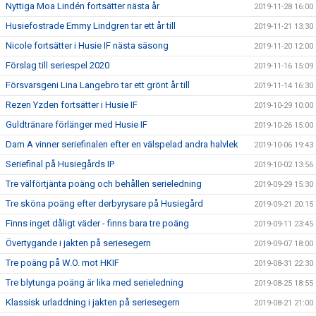
Nyttiga Moa Lindén fortsätter nästa år
2019-11-28 16:00
Husiefostrade Emmy Lindgren tar ett år till
2019-11-21 13:30
Nicole fortsätter i Husie IF nästa säsong
2019-11-20 12:00
Förslag till seriespel 2020
2019-11-16 15:09
Försvarsgeni Lina Langebro tar ett grönt år till
2019-11-14 16:30
Rezen Yzden fortsätter i Husie IF
2019-10-29 10:00
Guldtränare förlänger med Husie IF
2019-10-26 15:00
Dam A vinner seriefinalen efter en välspelad andra halvlek
2019-10-06 19:43
Seriefinal på Husiegårds IP
2019-10-02 13:56
Tre välförtjänta poäng och behållen serieledning
2019-09-29 15:30
Tre sköna poäng efter derbyrysare på Husiegård
2019-09-21 20:15
Finns inget dåligt väder - finns bara tre poäng
2019-09-11 23:45
Övertygande i jakten på seriesegern
2019-09-07 18:00
Tre poäng på W.O. mot HKIF
2019-08-31 22:30
Tre blytunga poäng är lika med serieledning
2019-08-25 18:55
Klassisk urladdning i jakten på seriesegern
2019-08-21 21:00