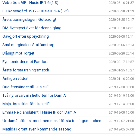
Veberöds AIF - Husie IF 1-6 (1-3)
2020-05-16 21:37
FC Rosengård 1917 - Husie IF 2-4 (1-2)
2020-03-28 21:19
Årets träningsläger i Göteborg!
2020-03-25 12:17
DM-äventyret över för denna gång
2020-03-18 14:31
Oavgjort efter uppryckning
2020-03-08 12:11
Små marginaler i Staffanstorp
2020-03-06 13:13
Blåsigt mot Torget
2020-02-20 23:14
Fyra perioder mot Pandora
2020-02-17 14:57
Årets första träningsmatch
2020-01-25 15:27
Äntligen väder!
2020-01-16 22:00
Duo återvänder till Husie IF
2019-12-30 08:00
Två nyförvärv in i hetluften för Dam A
2019-12-19 15:00
Maja Jocic klar för Husie IF
2019-12-14 08:00
Emma Reic ansluter till Husie IF och Dam A
2019-12-08 10:00
Uddamålsförlust med mersmak i första träningsmatchen
2019-12-07 21:00
Matilda i grönt även kommande säsong
2019-12-05 07:00