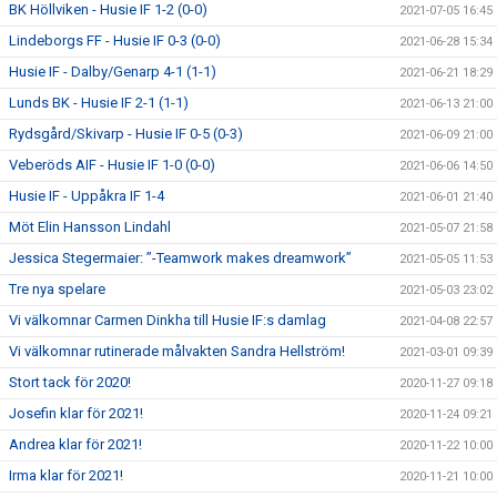
BK Höllviken - Husie IF 1-2 (0-0)
2021-07-05 16:45
Lindeborgs FF - Husie IF 0-3 (0-0)
2021-06-28 15:34
Husie IF - Dalby/Genarp 4-1 (1-1)
2021-06-21 18:29
Lunds BK - Husie IF 2-1 (1-1)
2021-06-13 21:00
Rydsgård/Skivarp - Husie IF 0-5 (0-3)
2021-06-09 21:00
Veberöds AIF - Husie IF 1-0 (0-0)
2021-06-06 14:50
Husie IF - Uppåkra IF 1-4
2021-06-01 21:40
Möt Elin Hansson Lindahl
2021-05-07 21:58
Jessica Stegermaier: ”-Teamwork makes dreamwork”
2021-05-05 11:53
Tre nya spelare
2021-05-03 23:02
Vi välkomnar Carmen Dinkha till Husie IF:s damlag
2021-04-08 22:57
Vi välkomnar rutinerade målvakten Sandra Hellström!
2021-03-01 09:39
Stort tack för 2020!
2020-11-27 09:18
Josefin klar för 2021!
2020-11-24 09:21
Andrea klar för 2021!
2020-11-22 10:00
Irma klar för 2021!
2020-11-21 10:00