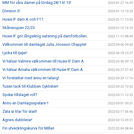
MM för våra damer på lördag 28/1 kl 13!
2023-01-27 16:09
Division 3!
2023-01-13 10:29
Husie IF dam A och F17.
2023-01-11 13:03
Skånecupen 22/23
2023-01-10 14:29
Husie IF gör långsiktig satsning på damfotbollen.
2022-11-15 08:44
Välkommen till damlaget Julia Jönsson Chapple!
2022-09-06 09:46
Lycka till tjejer!
2022-06-18 10:27
Vi hälsar Valmire välkommen till Husie IF Dam A.
2022-05-30 09:12
Vi hälsar Amalia välkommen till Husie IF Dam A.
2022-05-27 07:42
Vi förstärker med ännu en talang!
2022-03-29 17:16
Tusen tack till Klubben Cyklisten!
2022-03-25 10:52
Spelar tillslaget roll?
2022-03-11 12:23
Ännu en Damlagsspelare !!
2022-03-01 09:31
Zäta är klar för start!
2022-02-17 06:46
Agnes dubblerar!
2022-02-15 09:31
Fin utvecklingskurva för Millan
2022-02-04 08:44