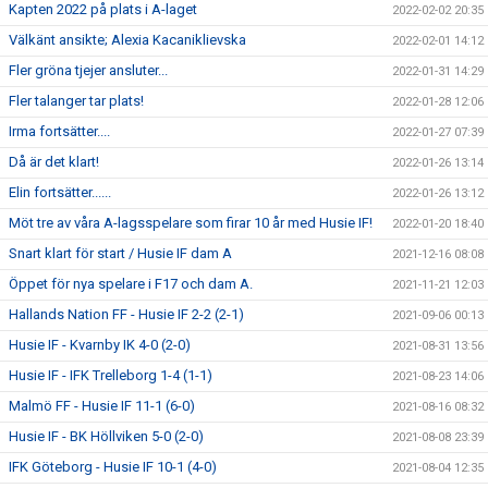
Kapten 2022 på plats i A-laget
2022-02-02 20:35
Välkänt ansikte; Alexia Kacaniklievska
2022-02-01 14:12
Fler gröna tjejer ansluter...
2022-01-31 14:29
Fler talanger tar plats!
2022-01-28 12:06
Irma fortsätter....
2022-01-27 07:39
Då är det klart!
2022-01-26 13:14
Elin fortsätter......
2022-01-26 13:12
Möt tre av våra A-lagsspelare som firar 10 år med Husie IF!
2022-01-20 18:40
Snart klart för start / Husie IF dam A
2021-12-16 08:08
Öppet för nya spelare i F17 och dam A.
2021-11-21 12:03
Hallands Nation FF - Husie IF 2-2 (2-1)
2021-09-06 00:13
Husie IF - Kvarnby IK 4-0 (2-0)
2021-08-31 13:56
Husie IF - IFK Trelleborg 1-4 (1-1)
2021-08-23 14:06
Malmö FF - Husie IF 11-1 (6-0)
2021-08-16 08:32
Husie IF - BK Höllviken 5-0 (2-0)
2021-08-08 23:39
IFK Göteborg - Husie IF 10-1 (4-0)
2021-08-04 12:35