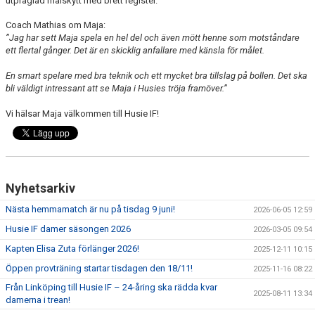
utpräglad målskytt med brett register.
Coach Mathias om Maja:
”Jag har sett Maja spela en hel del och även mött henne som motståndare
ett flertal gånger. Det är en skicklig anfallare med känsla för målet.
En smart spelare med bra teknik och ett mycket bra tillslag på bollen. Det ska
bli väldigt intressant att se Maja i Husies tröja framöver.”
Vi hälsar Maja välkommen till Husie IF!
Nyhetsarkiv
Nästa hemmamatch är nu på tisdag 9 juni!
2026-06-05 12:59
Husie IF damer säsongen 2026
2026-03-05 09:54
Kapten Elisa Zuta förlänger 2026!
2025-12-11 10:15
Öppen provträning startar tisdagen den 18/11!
2025-11-16 08:22
Från Linköping till Husie IF – 24-åring ska rädda kvar
2025-08-11 13:34
damerna i trean!