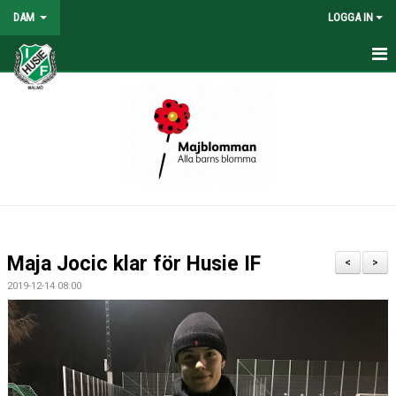
DAM
LOGGA IN
HEM
NYHETER
KONTAKT
KALENDER
TABELL/RESULTAT
Maja Jocic klar för Husie IF
<
>
MATCHER
2019-12-14 08:00