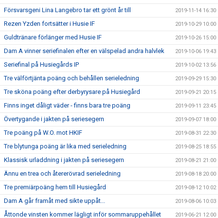
Försvarsgeni Lina Langebro tar ett grönt år till
2019-11-14 16:30
Rezen Yzden fortsätter i Husie IF
2019-10-29 10:00
Guldtränare förlänger med Husie IF
2019-10-26 15:00
Dam A vinner seriefinalen efter en välspelad andra halvlek
2019-10-06 19:43
Seriefinal på Husiegårds IP
2019-10-02 13:56
Tre välförtjänta poäng och behållen serieledning
2019-09-29 15:30
Tre sköna poäng efter derbyrysare på Husiegård
2019-09-21 20:15
Finns inget dåligt väder - finns bara tre poäng
2019-09-11 23:45
Övertygande i jakten på seriesegern
2019-09-07 18:00
Tre poäng på W.O. mot HKIF
2019-08-31 22:30
Tre blytunga poäng är lika med serieledning
2019-08-25 18:55
Klassisk urladdning i jakten på seriesegern
2019-08-21 21:00
Ännu en trea och återerövrad serieledning
2019-08-18 20:00
Tre premiärpoäng hem till Husiegård
2019-08-12 10:02
Dam A går framåt med sikte uppåt...
2019-08-06 10:03
Åttonde vinsten kommer lägligt inför sommaruppehållet
2019-06-21 12:00