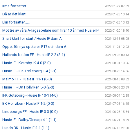
Irma fortsätter....
2022-01-27 07:39
Då är det klart!
2022-01-26 13:14
Elin fortsätter......
2022-01-26 13:12
Möt tre av våra A-lagsspelare som firar 10 år med Husie IF!
2022-01-20 18:40
Snart klart för start / Husie IF dam A
2021-12-16 08:08
Öppet för nya spelare i F17 och dam A.
2021-11-21 12:03
Hallands Nation FF - Husie IF 2-2 (2-1)
2021-09-06 00:13
Husie IF - Kvarnby IK 4-0 (2-0)
2021-08-31 13:56
Husie IF - IFK Trelleborg 1-4 (1-1)
2021-08-23 14:06
Malmö FF - Husie IF 11-1 (6-0)
2021-08-16 08:32
Husie IF - BK Höllviken 5-0 (2-0)
2021-08-08 23:39
IFK Göteborg - Husie IF 10-1 (4-0)
2021-08-04 12:35
BK Höllviken - Husie IF 1-2 (0-0)
2021-07-05 16:45
Lindeborgs FF - Husie IF 0-3 (0-0)
2021-06-28 15:34
Husie IF - Dalby/Genarp 4-1 (1-1)
2021-06-21 18:29
Lunds BK - Husie IF 2-1 (1-1)
2021-06-13 21:00