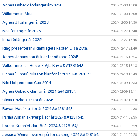
Agnes Osbeck förlänger år 2025!
2025-01-03 16:00
Välkommen Moa!
2025-01-03 12:00
Agnes J förlänger år 2025!
2024-12-30 14:38
Nea förlänger år 2025!
2024-12-27 13:48
Irma förlänger år 2025!
2024-12-27 13:46
Idag presenterar vi damlagets kapten Elisa Zuta.
2024-12-17 21:40
Agnes Johansson är klar för säsong 2024!
2024-02-16 13:54
Välkommen till Husie IF Ajla Krivic &#128154;!
2024-02-15 15:13
Linnea "Linnis" Nilsson klar för år 2024 &#128154;!
2024-02-13 16:49
Nils Holgerssons Cup 2024!
2024-02-09 12:33
Agnes Osbeck klar för år 2024 &#128154;
2024-02-09 12:11
Olivia Uszko klar för år 2024!
2024-02-07 13:10
Rawan Hadi klar för år 2024 &#128154;!
2024-01-11 09:38
Parina Askari skriver på för år 2024&#128154;!
2024-01-11 09:35
Loresa Krasnici klar för år 2024 &#128154;!
2024-01-11 09:29
Jessica Weirum skriver på för säsong 2024 &#128154;
2024-01-11 09:28