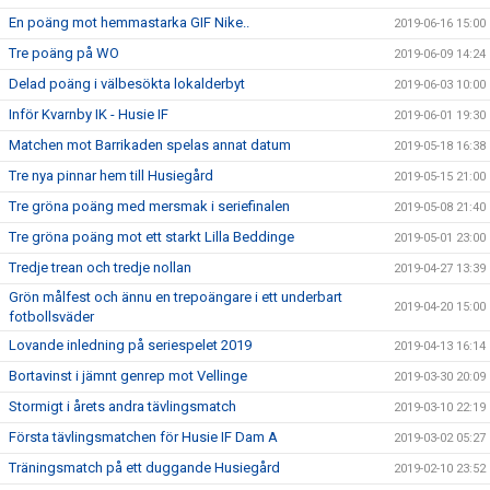
En poäng mot hemmastarka GIF Nike..
2019-06-16 15:00
Tre poäng på WO
2019-06-09 14:24
Delad poäng i välbesökta lokalderbyt
2019-06-03 10:00
Inför Kvarnby IK - Husie IF
2019-06-01 19:30
Matchen mot Barrikaden spelas annat datum
2019-05-18 16:38
Tre nya pinnar hem till Husiegård
2019-05-15 21:00
Tre gröna poäng med mersmak i seriefinalen
2019-05-08 21:40
Tre gröna poäng mot ett starkt Lilla Beddinge
2019-05-01 23:00
Tredje trean och tredje nollan
2019-04-27 13:39
Grön målfest och ännu en trepoängare i ett underbart
2019-04-20 15:00
fotbollsväder
Lovande inledning på seriespelet 2019
2019-04-13 16:14
Bortavinst i jämnt genrep mot Vellinge
2019-03-30 20:09
Stormigt i årets andra tävlingsmatch
2019-03-10 22:19
Första tävlingsmatchen för Husie IF Dam A
2019-03-02 05:27
Träningsmatch på ett duggande Husiegård
2019-02-10 23:52