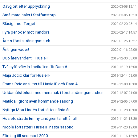
Oavgjort efter uppryckning
2020-03-08 12:11
Små marginaler i Staffanstorp
2020-03-06 13:13
Blåsigt mot Torget
2020-02-20 23:14
Fyra perioder mot Pandora
2020-02-17 14:57
Årets första träningsmatch
2020-01-25 15:27
Äntligen väder!
2020-01-16 22:00
Duo återvänder till Husie IF
2019-12-30 08:00
Två nyförvärv in i hetluften för Dam A
2019-12-19 15:00
Maja Jocic klar för Husie IF
2019-12-14 08:00
Emma Reic ansluter till Husie IF och Dam A
2019-12-08 10:00
Uddamålsförlust med mersmak i första träningsmatchen
2019-12-07 21:00
Matilda i grönt även kommande säsong
2019-12-05 07:00
Nyttiga Moa Lindén fortsätter nästa år
2019-11-28 16:00
Husiefostrade Emmy Lindgren tar ett år till
2019-11-21 13:30
Nicole fortsätter i Husie IF nästa säsong
2019-11-20 12:00
Förslag till seriespel 2020
2019-11-16 15:09