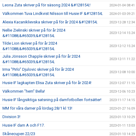
Leona Zuta skriver på för säsong 2024 &#128154;!
2024-01-04 08:41
Välkommen Tuva Lindkvist Nilsson till Husie IF &#128154;
2024-01-03 09:21
Alexia Kacaniklievska skriver på för år 2024 &#128154;
2023-12-28 12:34
Nellie Zielinski skriver på för år 2024
2023-12-14 15:24
&#11088;&#65039;&#128154;
Tilde Lion skriver på för år 2024
2023-12-12 15:24
&#11088;&#65039;&#128154;
Julia Jönsson Chapple skriver på för år 2024
2023-12-11 11:22
&#11088;&#65039;&#128154;
Irma ”Pirlo” Djulovic skriver på för år 2024
2023-12-08 10:00
&#11088;&#65039;&#128154;
Husie IF lagkapten Elisa Zuta skriver på för år 2024!
2023-12-07 11:15
Välkommen "hem" Bella!
2023-12-06 10:23
Husie IF långsiktiga satsning på damfotbollen fortsätter!
2023-11-17 14:15
MM för våra damer på lördag 28/1 kl 13!
2023-01-27 16:09
Division 3!
2023-01-13 10:29
Husie IF dam A och F17.
2023-01-11 13:03
Skånecupen 22/23
2023-01-10 14:29