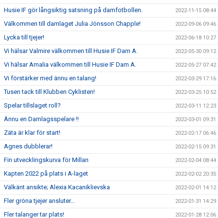
Husie IF gör långsiktig satsning på damfotbollen.
2022-11-15 08:44
Välkommen till damlaget Julia Jönsson Chapple!
2022-09-06 09:46
Lycka till tjejer!
2022-06-18 10:27
Vi hälsar Valmire välkommen till Husie IF Dam A.
2022-05-30 09:12
Vi hälsar Amalia välkommen till Husie IF Dam A.
2022-05-27 07:42
Vi förstärker med ännu en talang!
2022-03-29 17:16
Tusen tack till Klubben Cyklisten!
2022-03-25 10:52
Spelar tillslaget roll?
2022-03-11 12:23
Ännu en Damlagsspelare !!
2022-03-01 09:31
Zäta är klar för start!
2022-02-17 06:46
Agnes dubblerar!
2022-02-15 09:31
Fin utvecklingskurva för Millan
2022-02-04 08:44
Kapten 2022 på plats i A-laget
2022-02-02 20:35
Välkänt ansikte; Alexia Kacaniklievska
2022-02-01 14:12
Fler gröna tjejer ansluter...
2022-01-31 14:29
Fler talanger tar plats!
2022-01-28 12:06