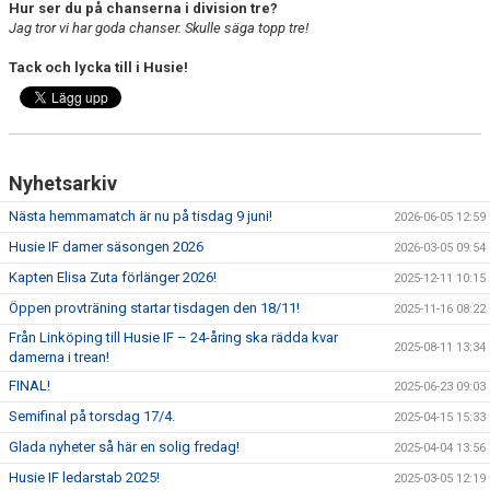
Hur ser du på chanserna i division tre?
Jag tror vi har goda chanser. Skulle säga topp tre!
Tack och lycka till i Husie!
Nyhetsarkiv
Nästa hemmamatch är nu på tisdag 9 juni!
2026-06-05 12:59
Husie IF damer säsongen 2026
2026-03-05 09:54
Kapten Elisa Zuta förlänger 2026!
2025-12-11 10:15
Öppen provträning startar tisdagen den 18/11!
2025-11-16 08:22
Från Linköping till Husie IF – 24-åring ska rädda kvar
2025-08-11 13:34
damerna i trean!
FINAL!
2025-06-23 09:03
Semifinal på torsdag 17/4.
2025-04-15 15:33
Glada nyheter så här en solig fredag!
2025-04-04 13:56
Husie IF ledarstab 2025!
2025-03-05 12:19