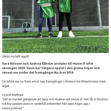
Siktet inställt uppåt..
Sara Nilsson och Andrea Ekholm ansluter till Husie IF inför
säsongen 2020. Duon har tidigare spelat i den gröna tröjan och
senast var
under det framgångsrika året 2016.
De båda ser nu fram emot nya framgångar i division tre tillsammans med
laget.
Coach Mathias:
”Det är mycket glädjande att Sara och Andrea valt Husie IF. Här får vi förutom
två bra spelare även in värdefull erfarenhet från spel högre upp i
seriesystemet.”