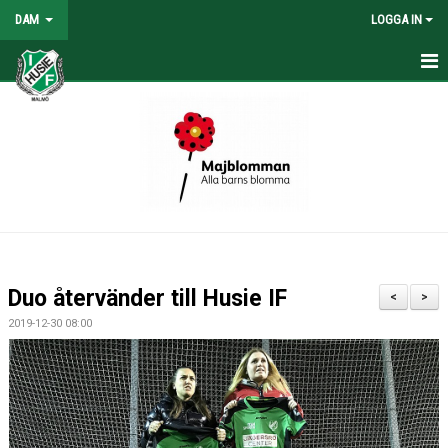
DAM
LOGGA IN
HEM
NYHETER
KONTAKT
KALENDER
TABELL/RESULTAT
Duo återvänder till Husie IF
<
>
MATCHER
2019-12-30 08:00