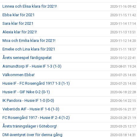
Linnea och Elisa klara för 2021!
2020-11-16 09:42
Ebba klar för 2021
2020-11-15 11:42
Sara klar för 2021
2020-11-14 17:14
Alexia klar för 2021!
2020-11-13 13:51
Moa och Emilia klara för 2021!
2020-11-12 14:20
Emelie och Lina klara för 2021
2020-11-11 18:57
Årets seriespel färdigspelat
2020-10-12 22:41
Asmundtorp IF - Husie IF 1-3 (1-3)
2020-08-01 19:24
Välkommen Ebba!
2020-07-25 14:05
Husie IF - FC Rosengård 1917 1-3 (1-1)
2020-07-25 14:00
Husie IF - GIF Nike 0-2 (0-1)
2020-06-18 22:28
IK Pandora - Husie IF 1-0 (0-0)
2020-06-14 22:15
Veberöds AIF - Husie IF 1-6 (1-3)
2020-05-16 21:37
FC Rosengård 1917 - Husie IF 2-4 (1-2)
2020-03-28 21:19
Årets träningsläger i Göteborg!
2020-03-25 12:17
DM-äventyret över för denna gång
2020-03-18 14:31