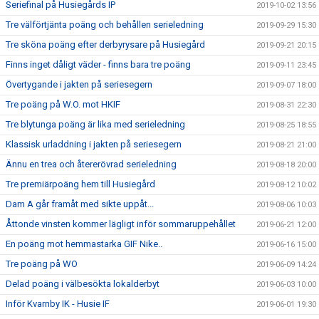
Seriefinal på Husiegårds IP
2019-10-02 13:56
Tre välförtjänta poäng och behållen serieledning
2019-09-29 15:30
Tre sköna poäng efter derbyrysare på Husiegård
2019-09-21 20:15
Finns inget dåligt väder - finns bara tre poäng
2019-09-11 23:45
Övertygande i jakten på seriesegern
2019-09-07 18:00
Tre poäng på W.O. mot HKIF
2019-08-31 22:30
Tre blytunga poäng är lika med serieledning
2019-08-25 18:55
Klassisk urladdning i jakten på seriesegern
2019-08-21 21:00
Ännu en trea och återerövrad serieledning
2019-08-18 20:00
Tre premiärpoäng hem till Husiegård
2019-08-12 10:02
Dam A går framåt med sikte uppåt...
2019-08-06 10:03
Åttonde vinsten kommer lägligt inför sommaruppehållet
2019-06-21 12:00
En poäng mot hemmastarka GIF Nike..
2019-06-16 15:00
Tre poäng på WO
2019-06-09 14:24
Delad poäng i välbesökta lokalderbyt
2019-06-03 10:00
Inför Kvarnby IK - Husie IF
2019-06-01 19:30