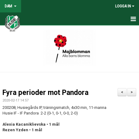
DAM
LOGGA IN
HEM
NYHETER
KONTAKT
KALENDER
TABELL/RESULTAT
Fyra perioder mot Pandora
<
>
MATCHER
2020-02-17 14:57
200208, Husiegårds IP, träningsmatch, 4x30 min, 11-manna
Husie IF - IF Pandora 2-2 (0-1, 0-1, 0-0, 2-0)
Alexia Kacaniklievska • 1 mål
Rezen Yzden • 1 mål