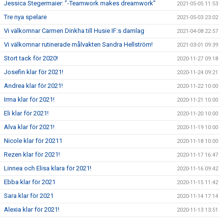
Jessica Stegermaier: ”-Teamwork makes dreamwork”
2021-05-05 11:53
Tre nya spelare
2021-05-03 23:02
Vi välkomnar Carmen Dinkha till Husie IF:s damlag
2021-04-08 22:57
Vi välkomnar rutinerade målvakten Sandra Hellström!
2021-03-01 09:39
Stort tack för 2020!
2020-11-27 09:18
Josefin klar för 2021!
2020-11-24 09:21
Andrea klar för 2021!
2020-11-22 10:00
Irma klar för 2021!
2020-11-21 10:00
Eli klar för 2021!
2020-11-20 10:00
Alva klar för 2021!
2020-11-19 10:00
Nicole klar för 20211
2020-11-18 10:00
Rezen klar för 2021!
2020-11-17 16:47
Linnea och Elisa klara för 2021!
2020-11-16 09:42
Ebba klar för 2021
2020-11-15 11:42
Sara klar för 2021
2020-11-14 17:14
Alexia klar för 2021!
2020-11-13 13:51