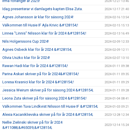
Irma förlänger år 2025!
2024-12-27 13:46
Idag presenterar vi damlagets kapten Elisa Zuta.
2024-12-17 21:40
Agnes Johansson är klar för säsong 2024!
2024-02-16 13:54
Välkommen till Husie IF Ajla Krivic &#128154;!
2024-02-15 15:13
Linnea "Linnis" Nilsson klar för år 2024 &#128154;!
2024-02-13 16:49
Nils Holgerssons Cup 2024!
2024-02-09 12:33
Agnes Osbeck klar för år 2024 &#128154;
2024-02-09 12:11
Olivia Uszko klar för år 2024!
2024-02-07 13:10
Rawan Hadi klar för år 2024 &#128154;!
2024-01-11 09:38
Parina Askari skriver på för år 2024&#128154;!
2024-01-11 09:35
Loresa Krasnici klar för år 2024 &#128154;!
2024-01-11 09:29
Jessica Weirum skriver på för säsong 2024 &#128154;
2024-01-11 09:28
Leona Zuta skriver på för säsong 2024 &#128154;!
2024-01-04 08:41
Välkommen Tuva Lindkvist Nilsson till Husie IF &#128154;
2024-01-03 09:21
Alexia Kacaniklievska skriver på för år 2024 &#128154;
2023-12-28 12:34
Nellie Zielinski skriver på för år 2024
2023-12-14 15:24
&#11088;&#65039;&#128154;