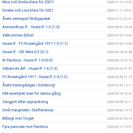
Moa och Emilia klara för 2021!
2020-11-12 14:20
Emelie och Lina klara för 2021
2020-11-11 18:57
Årets seriespel färdigspelat
2020-10-12 22:41
Asmundtorp IF - Husie IF 1-3 (1-3)
2020-08-01 19:24
Välkommen Ebba!
2020-07-25 14:05
Husie IF - FC Rosengård 1917 1-3 (1-1)
2020-07-25 14:00
Husie IF - GIF Nike 0-2 (0-1)
2020-06-18 22:28
IK Pandora - Husie IF 1-0 (0-0)
2020-06-14 22:15
Veberöds AIF - Husie IF 1-6 (1-3)
2020-05-16 21:37
FC Rosengård 1917 - Husie IF 2-4 (1-2)
2020-03-28 21:19
Årets träningsläger i Göteborg!
2020-03-25 12:17
DM-äventyret över för denna gång
2020-03-18 14:31
Oavgjort efter uppryckning
2020-03-08 12:11
Små marginaler i Staffanstorp
2020-03-06 13:13
Blåsigt mot Torget
2020-02-20 23:14
Fyra perioder mot Pandora
2020-02-17 14:57