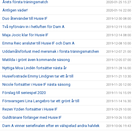
Årets första träningsmatch
2020-01-25 15:27
Äntligen väder!
2020-01-16 22:00
Duo återvänder till Husie IF
2019-12-30 08:00
Två nyförvärv in i hetluften för Dam A
2019-12-19 15:00
Maja Jocic klar för Husie IF
2019-12-14 08:00
Emma Reic ansluter till Husie IF och Dam A
2019-12-08 10:00
Uddamålsförlust med mersmak i första träningsmatchen
2019-12-07 21:00
Matilda i grönt även kommande säsong
2019-12-05 07:00
Nyttiga Moa Lindén fortsätter nästa år
2019-11-28 16:00
Husiefostrade Emmy Lindgren tar ett år till
2019-11-21 13:30
Nicole fortsätter i Husie IF nästa säsong
2019-11-20 12:00
Förslag till seriespel 2020
2019-11-16 15:09
Försvarsgeni Lina Langebro tar ett grönt år till
2019-11-14 16:30
Rezen Yzden fortsätter i Husie IF
2019-10-29 10:00
Guldtränare förlänger med Husie IF
2019-10-26 15:00
Dam A vinner seriefinalen efter en välspelad andra halvlek
2019-10-06 19:43