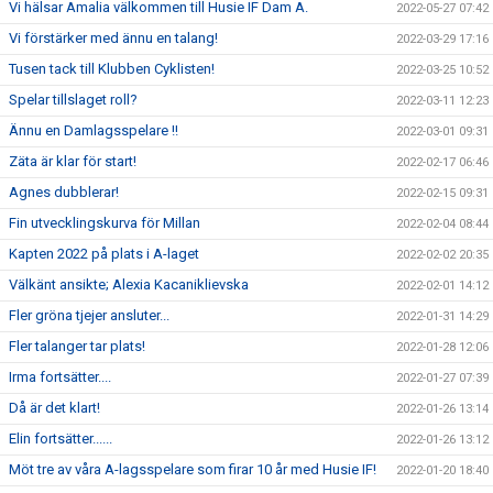
Vi hälsar Amalia välkommen till Husie IF Dam A.
2022-05-27 07:42
Vi förstärker med ännu en talang!
2022-03-29 17:16
Tusen tack till Klubben Cyklisten!
2022-03-25 10:52
Spelar tillslaget roll?
2022-03-11 12:23
Ännu en Damlagsspelare !!
2022-03-01 09:31
Zäta är klar för start!
2022-02-17 06:46
Agnes dubblerar!
2022-02-15 09:31
Fin utvecklingskurva för Millan
2022-02-04 08:44
Kapten 2022 på plats i A-laget
2022-02-02 20:35
Välkänt ansikte; Alexia Kacaniklievska
2022-02-01 14:12
Fler gröna tjejer ansluter...
2022-01-31 14:29
Fler talanger tar plats!
2022-01-28 12:06
Irma fortsätter....
2022-01-27 07:39
Då är det klart!
2022-01-26 13:14
Elin fortsätter......
2022-01-26 13:12
Möt tre av våra A-lagsspelare som firar 10 år med Husie IF!
2022-01-20 18:40