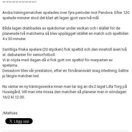
——————————-
Andra träningsmatchen spelades över fyra perioder mot Pandora. Efter 120
spelade minuter stod det klart att lagen gjort vars två mål.
Båda lagen drabbades av sjukdomar under veckan och i stället för de
planerade två matcherna så blev upplägget istället en match och speltiden
4 x 30 minuter.
Samtliga friska spelare (20 stycken) fick speltid och den innehöll även två
st. debutanter för seniorfotboll.
Vi är nöjda med dagen då vi fick gott om speltid för merparten av
spelarna.
Dessutom blev vår prestation, efter en förvånansvärt svag inledning, bättre
ju längre matchen led.
Nu väntar en ny träningsvecka innan man tar sig an div.2 laget Lilla Torg på
Husiegård. Vill man inte missa den matchen så planerar man in söndagen
16/2 kl.12.00.
/Mathias