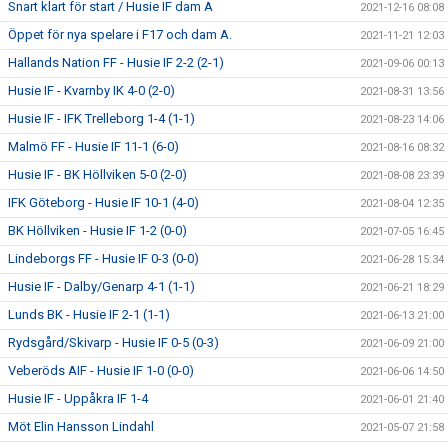
Snart klart för start / Husie IF dam A
2021-12-16 08:08
Öppet för nya spelare i F17 och dam A.
2021-11-21 12:03
Hallands Nation FF - Husie IF 2-2 (2-1)
2021-09-06 00:13
Husie IF - Kvarnby IK 4-0 (2-0)
2021-08-31 13:56
Husie IF - IFK Trelleborg 1-4 (1-1)
2021-08-23 14:06
Malmö FF - Husie IF 11-1 (6-0)
2021-08-16 08:32
Husie IF - BK Höllviken 5-0 (2-0)
2021-08-08 23:39
IFK Göteborg - Husie IF 10-1 (4-0)
2021-08-04 12:35
BK Höllviken - Husie IF 1-2 (0-0)
2021-07-05 16:45
Lindeborgs FF - Husie IF 0-3 (0-0)
2021-06-28 15:34
Husie IF - Dalby/Genarp 4-1 (1-1)
2021-06-21 18:29
Lunds BK - Husie IF 2-1 (1-1)
2021-06-13 21:00
Rydsgård/Skivarp - Husie IF 0-5 (0-3)
2021-06-09 21:00
Veberöds AIF - Husie IF 1-0 (0-0)
2021-06-06 14:50
Husie IF - Uppåkra IF 1-4
2021-06-01 21:40
Möt Elin Hansson Lindahl
2021-05-07 21:58