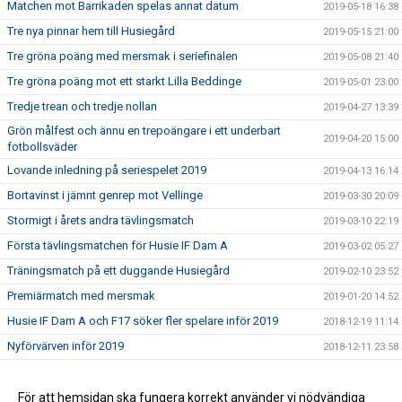
Matchen mot Barrikaden spelas annat datum
2019-05-18 16:38
Tre nya pinnar hem till Husiegård
2019-05-15 21:00
Tre gröna poäng med mersmak i seriefinalen
2019-05-08 21:40
Tre gröna poäng mot ett starkt Lilla Beddinge
2019-05-01 23:00
Tredje trean och tredje nollan
2019-04-27 13:39
Grön målfest och ännu en trepoängare i ett underbart
2019-04-20 15:00
fotbollsväder
Lovande inledning på seriespelet 2019
2019-04-13 16:14
Bortavinst i jämnt genrep mot Vellinge
2019-03-30 20:09
Stormigt i årets andra tävlingsmatch
2019-03-10 22:19
Första tävlingsmatchen för Husie IF Dam A
2019-03-02 05:27
Träningsmatch på ett duggande Husiegård
2019-02-10 23:52
Premiärmatch med mersmak
2019-01-20 14:52
Husie IF Dam A och F17 söker fler spelare inför 2019
2018-12-19 11:14
Nyförvärven inför 2019
2018-12-11 23:58
Välkommen Mathias Johansson
2018-10-29 16:30
För att hemsidan ska fungera korrekt använder vi nödvändiga
2018-10-25 07:50