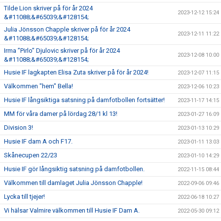
Tilde Lion skriver på för år 2024
2023-12-12 15:24
&#11088;&#65039;&#128154;
Julia Jönsson Chapple skriver på för år 2024
2023-12-11 11:22
&#11088;&#65039;&#128154;
Irma ”Pirlo” Djulovic skriver på för år 2024
2023-12-08 10:00
&#11088;&#65039;&#128154;
Husie IF lagkapten Elisa Zuta skriver på för år 2024!
2023-12-07 11:15
Välkommen "hem" Bella!
2023-12-06 10:23
Husie IF långsiktiga satsning på damfotbollen fortsätter!
2023-11-17 14:15
MM för våra damer på lördag 28/1 kl 13!
2023-01-27 16:09
Division 3!
2023-01-13 10:29
Husie IF dam A och F17.
2023-01-11 13:03
Skånecupen 22/23
2023-01-10 14:29
Husie IF gör långsiktig satsning på damfotbollen.
2022-11-15 08:44
Välkommen till damlaget Julia Jönsson Chapple!
2022-09-06 09:46
Lycka till tjejer!
2022-06-18 10:27
Vi hälsar Valmire välkommen till Husie IF Dam A.
2022-05-30 09:12