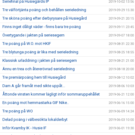
Seriefinal på Husiegårds IP
2019-10-02 13:56
Tre välförtjänta poäng och behållen serieledning
2019-09-29 15:30
Tre sköna poäng efter derbyrysare på Husiegård
2019-09-21 20:15
Finns inget dåligt väder - finns bara tre poäng
2019-09-11 23:45
Övertygande i jakten på seriesegern
2019-09-07 18:00
Tre poäng på W.O. mot HKIF
2019-08-31 22:30
Tre blytunga poäng är lika med serieledning
2019-08-25 18:55
Klassisk urladdning i jakten på seriesegern
2019-08-21 21:00
Ännu en trea och återerövrad serieledning
2019-08-18 20:00
Tre premiärpoäng hem till Husiegård
2019-08-12 10:02
Dam A går framåt med sikte uppåt...
2019-08-06 10:03
Åttonde vinsten kommer lägligt inför sommaruppehållet
2019-06-21 12:00
En poäng mot hemmastarka GIF Nike..
2019-06-16 15:00
Tre poäng på WO
2019-06-09 14:24
Delad poäng i välbesökta lokalderbyt
2019-06-03 10:00
Inför Kvarnby IK - Husie IF
2019-06-01 19:30