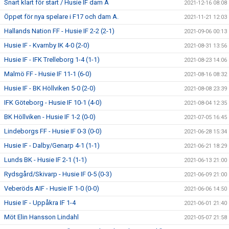
Snart klart för start / Husie IF dam A
2021-12-16 08:08
Öppet för nya spelare i F17 och dam A.
2021-11-21 12:03
Hallands Nation FF - Husie IF 2-2 (2-1)
2021-09-06 00:13
Husie IF - Kvarnby IK 4-0 (2-0)
2021-08-31 13:56
Husie IF - IFK Trelleborg 1-4 (1-1)
2021-08-23 14:06
Malmö FF - Husie IF 11-1 (6-0)
2021-08-16 08:32
Husie IF - BK Höllviken 5-0 (2-0)
2021-08-08 23:39
IFK Göteborg - Husie IF 10-1 (4-0)
2021-08-04 12:35
BK Höllviken - Husie IF 1-2 (0-0)
2021-07-05 16:45
Lindeborgs FF - Husie IF 0-3 (0-0)
2021-06-28 15:34
Husie IF - Dalby/Genarp 4-1 (1-1)
2021-06-21 18:29
Lunds BK - Husie IF 2-1 (1-1)
2021-06-13 21:00
Rydsgård/Skivarp - Husie IF 0-5 (0-3)
2021-06-09 21:00
Veberöds AIF - Husie IF 1-0 (0-0)
2021-06-06 14:50
Husie IF - Uppåkra IF 1-4
2021-06-01 21:40
Möt Elin Hansson Lindahl
2021-05-07 21:58