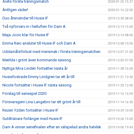
Årets första träningsmatch
2020-01-25 15:27
Äntligen väder!
2020-01-16 22:00
Duo återvänder till Husie IF
2019-12-30 08:00
Två nyförvärv in i hetluften för Dam A
2019-12-19 15:00
Maja Jocic klar för Husie IF
2019-12-14 08:00
Emma Reic ansluter till Husie IF och Dam A
2019-12-08 10:00
Uddamålsförlust med mersmak i första träningsmatchen
2019-12-07 21:00
Matilda i grönt även kommande säsong
2019-12-05 07:00
Nyttiga Moa Lindén fortsätter nästa år
2019-11-28 16:00
Husiefostrade Emmy Lindgren tar ett år till
2019-11-21 13:30
Nicole fortsätter i Husie IF nästa säsong
2019-11-20 12:00
Förslag till seriespel 2020
2019-11-16 15:09
Försvarsgeni Lina Langebro tar ett grönt år till
2019-11-14 16:30
Rezen Yzden fortsätter i Husie IF
2019-10-29 10:00
Guldtränare förlänger med Husie IF
2019-10-26 15:00
Dam A vinner seriefinalen efter en välspelad andra halvlek
2019-10-06 19:43