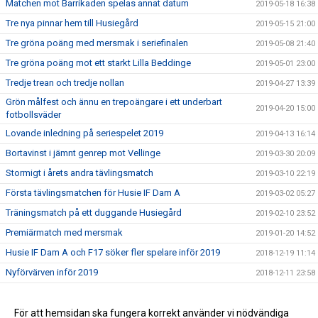
Matchen mot Barrikaden spelas annat datum
2019-05-18 16:38
Tre nya pinnar hem till Husiegård
2019-05-15 21:00
Tre gröna poäng med mersmak i seriefinalen
2019-05-08 21:40
Tre gröna poäng mot ett starkt Lilla Beddinge
2019-05-01 23:00
Tredje trean och tredje nollan
2019-04-27 13:39
Grön målfest och ännu en trepoängare i ett underbart
2019-04-20 15:00
fotbollsväder
Lovande inledning på seriespelet 2019
2019-04-13 16:14
Bortavinst i jämnt genrep mot Vellinge
2019-03-30 20:09
Stormigt i årets andra tävlingsmatch
2019-03-10 22:19
Första tävlingsmatchen för Husie IF Dam A
2019-03-02 05:27
Träningsmatch på ett duggande Husiegård
2019-02-10 23:52
Premiärmatch med mersmak
2019-01-20 14:52
Husie IF Dam A och F17 söker fler spelare inför 2019
2018-12-19 11:14
Nyförvärven inför 2019
2018-12-11 23:58
Välkommen Mathias Johansson
2018-10-29 16:30
För att hemsidan ska fungera korrekt använder vi nödvändiga
2018-10-25 07:50