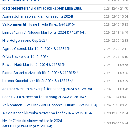
Irma förlänger år 2025!
2024-12-27 13:46
Idag presenterar vi damlagets kapten Elisa Zuta.
2024-12-17 21:40
Agnes Johansson är klar för säsong 2024!
2024-02-16 13:54
Välkommen till Husie IF Ajla Krivic &#128154;!
2024-02-15 15:13
Linnea "Linnis" Nilsson klar för år 2024 &#128154;!
2024-02-13 16:49
Nils Holgerssons Cup 2024!
2024-02-09 12:33
Agnes Osbeck klar för år 2024 &#128154;
2024-02-09 12:11
Olivia Uszko klar för år 2024!
2024-02-07 13:10
Rawan Hadi klar för år 2024 &#128154;!
2024-01-11 09:38
Parina Askari skriver på för år 2024&#128154;!
2024-01-11 09:35
Loresa Krasnici klar för år 2024 &#128154;!
2024-01-11 09:29
Jessica Weirum skriver på för säsong 2024 &#128154;
2024-01-11 09:28
Leona Zuta skriver på för säsong 2024 &#128154;!
2024-01-04 08:41
Välkommen Tuva Lindkvist Nilsson till Husie IF &#128154;
2024-01-03 09:21
Alexia Kacaniklievska skriver på för år 2024 &#128154;
2023-12-28 12:34
Nellie Zielinski skriver på för år 2024
2023-12-14 15:24
&#11088;&#65039;&#128154;