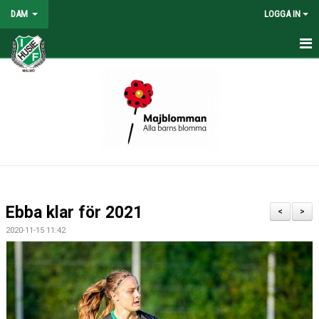
DAM
LOGGA IN
HEM
NYHETER
KONTAKT
KALENDER
TABELL/RESULTAT
Ebba klar för 2021
<
>
MATCHER
2020-11-15 11:42