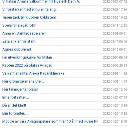
Vi hälsar Amalia välkommen till Husie IF Dam A.
2022-05-27 07:42
Vi förstärker med ännu en talang!
2022-03-29 17:16
Tusen tack till Klubben Cyklisten!
2022-03-25 10:52
Spelar tillslaget roll?
2022-03-11 12:23
Ännu en Damlagsspelare !!
2022-03-01 09:31
Zäta är klar för start!
2022-02-17 06:46
Agnes dubblerar!
2022-02-15 09:31
Fin utvecklingskurva för Millan
2022-02-04 08:44
Kapten 2022 på plats i A-laget
2022-02-02 20:35
Välkänt ansikte; Alexia Kacaniklievska
2022-02-01 14:12
Fler gröna tjejer ansluter...
2022-01-31 14:29
Fler talanger tar plats!
2022-01-28 12:06
Irma fortsätter....
2022-01-27 07:39
Då är det klart!
2022-01-26 13:14
Elin fortsätter......
2022-01-26 13:12
Möt tre av våra A-lagsspelare som firar 10 år med Husie IF!
2022-01-20 18:40