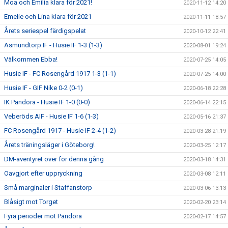
Moa och Emilia klara för 2021!
2020-11-12 14:20
Emelie och Lina klara för 2021
2020-11-11 18:57
Årets seriespel färdigspelat
2020-10-12 22:41
Asmundtorp IF - Husie IF 1-3 (1-3)
2020-08-01 19:24
Välkommen Ebba!
2020-07-25 14:05
Husie IF - FC Rosengård 1917 1-3 (1-1)
2020-07-25 14:00
Husie IF - GIF Nike 0-2 (0-1)
2020-06-18 22:28
IK Pandora - Husie IF 1-0 (0-0)
2020-06-14 22:15
Veberöds AIF - Husie IF 1-6 (1-3)
2020-05-16 21:37
FC Rosengård 1917 - Husie IF 2-4 (1-2)
2020-03-28 21:19
Årets träningsläger i Göteborg!
2020-03-25 12:17
DM-äventyret över för denna gång
2020-03-18 14:31
Oavgjort efter uppryckning
2020-03-08 12:11
Små marginaler i Staffanstorp
2020-03-06 13:13
Blåsigt mot Torget
2020-02-20 23:14
Fyra perioder mot Pandora
2020-02-17 14:57