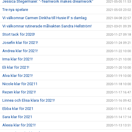
Jessica Stegermaier: ”-Teamwork makes dreamwork”
2021-05-05 11:53
Tre nya spelare
2021-05-03 23:02
Vi välkomnar Carmen Dinkha till Husie IF:s damlag
2021-04-08 22:57
Vi välkomnar rutinerade målvakten Sandra Hellström!
2021-03-01 09:39
Stort tack för 2020!
2020-11-27 09:18
Josefin klar för 2021!
2020-11-24 09:21
Andrea klar för 2021!
2020-11-22 10:00
Irma klar för 2021!
2020-11-21 10:00
Eli klar för 2021!
2020-11-20 10:00
Alva klar för 2021!
2020-11-19 10:00
Nicole klar för 20211
2020-11-18 10:00
Rezen klar för 2021!
2020-11-17 16:47
Linnea och Elisa klara för 2021!
2020-11-16 09:42
Ebba klar för 2021
2020-11-15 11:42
Sara klar för 2021
2020-11-14 17:14
Alexia klar för 2021!
2020-11-13 13:51