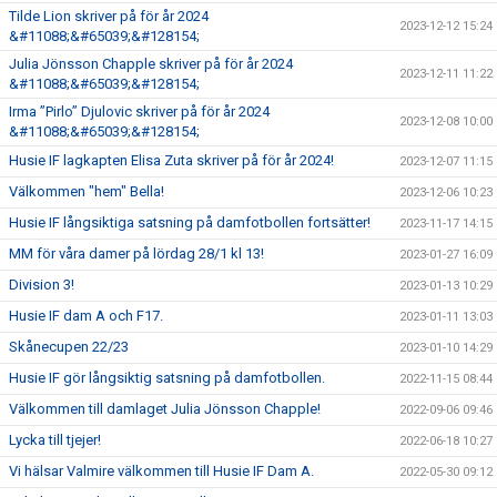
Tilde Lion skriver på för år 2024
2023-12-12 15:24
&#11088;&#65039;&#128154;
Julia Jönsson Chapple skriver på för år 2024
2023-12-11 11:22
&#11088;&#65039;&#128154;
Irma ”Pirlo” Djulovic skriver på för år 2024
2023-12-08 10:00
&#11088;&#65039;&#128154;
Husie IF lagkapten Elisa Zuta skriver på för år 2024!
2023-12-07 11:15
Välkommen "hem" Bella!
2023-12-06 10:23
Husie IF långsiktiga satsning på damfotbollen fortsätter!
2023-11-17 14:15
MM för våra damer på lördag 28/1 kl 13!
2023-01-27 16:09
Division 3!
2023-01-13 10:29
Husie IF dam A och F17.
2023-01-11 13:03
Skånecupen 22/23
2023-01-10 14:29
Husie IF gör långsiktig satsning på damfotbollen.
2022-11-15 08:44
Välkommen till damlaget Julia Jönsson Chapple!
2022-09-06 09:46
Lycka till tjejer!
2022-06-18 10:27
Vi hälsar Valmire välkommen till Husie IF Dam A.
2022-05-30 09:12