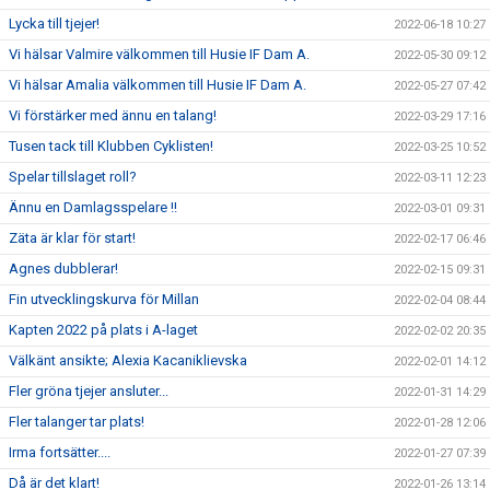
Lycka till tjejer!
2022-06-18 10:27
Vi hälsar Valmire välkommen till Husie IF Dam A.
2022-05-30 09:12
Vi hälsar Amalia välkommen till Husie IF Dam A.
2022-05-27 07:42
Vi förstärker med ännu en talang!
2022-03-29 17:16
Tusen tack till Klubben Cyklisten!
2022-03-25 10:52
Spelar tillslaget roll?
2022-03-11 12:23
Ännu en Damlagsspelare !!
2022-03-01 09:31
Zäta är klar för start!
2022-02-17 06:46
Agnes dubblerar!
2022-02-15 09:31
Fin utvecklingskurva för Millan
2022-02-04 08:44
Kapten 2022 på plats i A-laget
2022-02-02 20:35
Välkänt ansikte; Alexia Kacaniklievska
2022-02-01 14:12
Fler gröna tjejer ansluter...
2022-01-31 14:29
Fler talanger tar plats!
2022-01-28 12:06
Irma fortsätter....
2022-01-27 07:39
Då är det klart!
2022-01-26 13:14