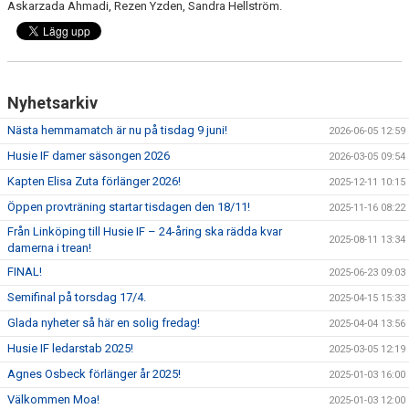
Askarzada Ahmadi, Rezen Yzden, Sandra Hellström.
Nyhetsarkiv
Nästa hemmamatch är nu på tisdag 9 juni!
2026-06-05 12:59
Husie IF damer säsongen 2026
2026-03-05 09:54
Kapten Elisa Zuta förlänger 2026!
2025-12-11 10:15
Öppen provträning startar tisdagen den 18/11!
2025-11-16 08:22
Från Linköping till Husie IF – 24-åring ska rädda kvar
2025-08-11 13:34
damerna i trean!
FINAL!
2025-06-23 09:03
Semifinal på torsdag 17/4.
2025-04-15 15:33
Glada nyheter så här en solig fredag!
2025-04-04 13:56
Husie IF ledarstab 2025!
2025-03-05 12:19
Agnes Osbeck förlänger år 2025!
2025-01-03 16:00
Välkommen Moa!
2025-01-03 12:00