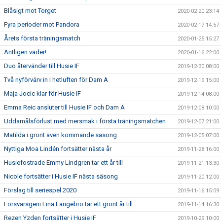
Blåsigt mot Torget
2020-02-20 23:14
Fyra perioder mot Pandora
2020-02-17 14:57
Årets första träningsmatch
2020-01-25 15:27
Äntligen väder!
2020-01-16 22:00
Duo återvänder till Husie IF
2019-12-30 08:00
Två nyförvärv in i hetluften för Dam A
2019-12-19 15:00
Maja Jocic klar för Husie IF
2019-12-14 08:00
Emma Reic ansluter till Husie IF och Dam A
2019-12-08 10:00
Uddamålsförlust med mersmak i första träningsmatchen
2019-12-07 21:00
Matilda i grönt även kommande säsong
2019-12-05 07:00
Nyttiga Moa Lindén fortsätter nästa år
2019-11-28 16:00
Husiefostrade Emmy Lindgren tar ett år till
2019-11-21 13:30
Nicole fortsätter i Husie IF nästa säsong
2019-11-20 12:00
Förslag till seriespel 2020
2019-11-16 15:09
Försvarsgeni Lina Langebro tar ett grönt år till
2019-11-14 16:30
Rezen Yzden fortsätter i Husie IF
2019-10-29 10:00