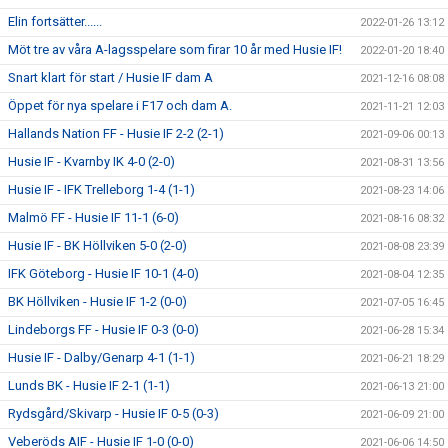
Elin fortsätter......
2022-01-26 13:12
Möt tre av våra A-lagsspelare som firar 10 år med Husie IF!
2022-01-20 18:40
Snart klart för start / Husie IF dam A
2021-12-16 08:08
Öppet för nya spelare i F17 och dam A.
2021-11-21 12:03
Hallands Nation FF - Husie IF 2-2 (2-1)
2021-09-06 00:13
Husie IF - Kvarnby IK 4-0 (2-0)
2021-08-31 13:56
Husie IF - IFK Trelleborg 1-4 (1-1)
2021-08-23 14:06
Malmö FF - Husie IF 11-1 (6-0)
2021-08-16 08:32
Husie IF - BK Höllviken 5-0 (2-0)
2021-08-08 23:39
IFK Göteborg - Husie IF 10-1 (4-0)
2021-08-04 12:35
BK Höllviken - Husie IF 1-2 (0-0)
2021-07-05 16:45
Lindeborgs FF - Husie IF 0-3 (0-0)
2021-06-28 15:34
Husie IF - Dalby/Genarp 4-1 (1-1)
2021-06-21 18:29
Lunds BK - Husie IF 2-1 (1-1)
2021-06-13 21:00
Rydsgård/Skivarp - Husie IF 0-5 (0-3)
2021-06-09 21:00
Veberöds AIF - Husie IF 1-0 (0-0)
2021-06-06 14:50