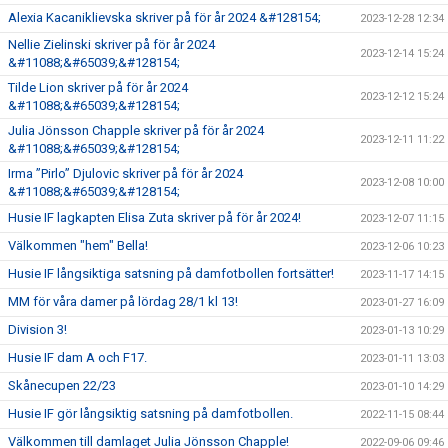
Alexia Kacaniklievska skriver på för år 2024 &#128154;
2023-12-28 12:34
Nellie Zielinski skriver på för år 2024
2023-12-14 15:24
&#11088;&#65039;&#128154;
Tilde Lion skriver på för år 2024
2023-12-12 15:24
&#11088;&#65039;&#128154;
Julia Jönsson Chapple skriver på för år 2024
2023-12-11 11:22
&#11088;&#65039;&#128154;
Irma ”Pirlo” Djulovic skriver på för år 2024
2023-12-08 10:00
&#11088;&#65039;&#128154;
Husie IF lagkapten Elisa Zuta skriver på för år 2024!
2023-12-07 11:15
Välkommen "hem" Bella!
2023-12-06 10:23
Husie IF långsiktiga satsning på damfotbollen fortsätter!
2023-11-17 14:15
MM för våra damer på lördag 28/1 kl 13!
2023-01-27 16:09
Division 3!
2023-01-13 10:29
Husie IF dam A och F17.
2023-01-11 13:03
Skånecupen 22/23
2023-01-10 14:29
Husie IF gör långsiktig satsning på damfotbollen.
2022-11-15 08:44
Välkommen till damlaget Julia Jönsson Chapple!
2022-09-06 09:46