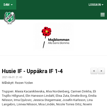
DAM
LOGGA IN
HEM
NYHETER
KONTAKT
KALENDER
TABELL/RESULTAT
Husie IF - Uppåkra IF 1-4
<
>
MATCHER
2021-06-01 21:40
Målskytt: Rezen Yzden
Truppen: Alexia Kacaniklievska, Alva Nordenberg, Carmen Dinkha, Eli
Trujillo Hillgrund, Elin Hansson Lindahl, Elisa Zuta, Emelie Borg, Emilia
Nilsson, Irma Djulovic, Jessica Stegermaier, Josefin Karlsson, Lina
Langebro, Linnea Nilsson, Moa Lindén, Nicole Torres Ortiz, Noemi