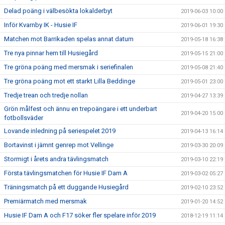
Delad poäng i välbesökta lokalderbyt
2019-06-03 10:00
Inför Kvarnby IK - Husie IF
2019-06-01 19:30
Matchen mot Barrikaden spelas annat datum
2019-05-18 16:38
Tre nya pinnar hem till Husiegård
2019-05-15 21:00
Tre gröna poäng med mersmak i seriefinalen
2019-05-08 21:40
Tre gröna poäng mot ett starkt Lilla Beddinge
2019-05-01 23:00
Tredje trean och tredje nollan
2019-04-27 13:39
Grön målfest och ännu en trepoängare i ett underbart
2019-04-20 15:00
fotbollsväder
Lovande inledning på seriespelet 2019
2019-04-13 16:14
Bortavinst i jämnt genrep mot Vellinge
2019-03-30 20:09
Stormigt i årets andra tävlingsmatch
2019-03-10 22:19
Första tävlingsmatchen för Husie IF Dam A
2019-03-02 05:27
Träningsmatch på ett duggande Husiegård
2019-02-10 23:52
Premiärmatch med mersmak
2019-01-20 14:52
Husie IF Dam A och F17 söker fler spelare inför 2019
2018-12-19 11:14