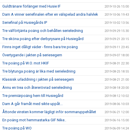
Guldtränare förlänger med Husie IF
2019-10-26 15:00
Dam A vinner seriefinalen efter en välspelad andra halvlek
2019-10-06 19:43
Seriefinal på Husiegårds IP
2019-10-02 13:56
Tre välförtjänta poäng och behållen serieledning
2019-09-29 15:30
Tre sköna poäng efter derbyrysare på Husiegård
2019-09-21 20:15
Finns inget dåligt väder - finns bara tre poäng
2019-09-11 23:45
Övertygande i jakten på seriesegern
2019-09-07 18:00
Tre poäng på W.O. mot HKIF
2019-08-31 22:30
Tre blytunga poäng är lika med serieledning
2019-08-25 18:55
Klassisk urladdning i jakten på seriesegern
2019-08-21 21:00
Ännu en trea och återerövrad serieledning
2019-08-18 20:00
Tre premiärpoäng hem till Husiegård
2019-08-12 10:02
Dam A går framåt med sikte uppåt...
2019-08-06 10:03
Åttonde vinsten kommer lägligt inför sommaruppehållet
2019-06-21 12:00
En poäng mot hemmastarka GIF Nike..
2019-06-16 15:00
Tre poäng på WO
2019-06-09 14:24