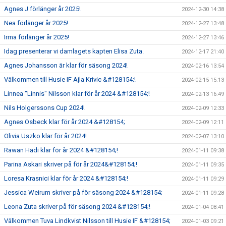
Agnes J förlänger år 2025!
2024-12-30 14:38
Nea förlänger år 2025!
2024-12-27 13:48
Irma förlänger år 2025!
2024-12-27 13:46
Idag presenterar vi damlagets kapten Elisa Zuta.
2024-12-17 21:40
Agnes Johansson är klar för säsong 2024!
2024-02-16 13:54
Välkommen till Husie IF Ajla Krivic &#128154;!
2024-02-15 15:13
Linnea "Linnis" Nilsson klar för år 2024 &#128154;!
2024-02-13 16:49
Nils Holgerssons Cup 2024!
2024-02-09 12:33
Agnes Osbeck klar för år 2024 &#128154;
2024-02-09 12:11
Olivia Uszko klar för år 2024!
2024-02-07 13:10
Rawan Hadi klar för år 2024 &#128154;!
2024-01-11 09:38
Parina Askari skriver på för år 2024&#128154;!
2024-01-11 09:35
Loresa Krasnici klar för år 2024 &#128154;!
2024-01-11 09:29
Jessica Weirum skriver på för säsong 2024 &#128154;
2024-01-11 09:28
Leona Zuta skriver på för säsong 2024 &#128154;!
2024-01-04 08:41
Välkommen Tuva Lindkvist Nilsson till Husie IF &#128154;
2024-01-03 09:21