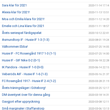
Sara klar för 2021
2020-11-14 17:14
Alexia klar för 2021!
2020-11-13 13:51
Moa och Emilia klara för 2021!
2020-11-12 14:20
Emelie och Lina klara för 2021
2020-11-11 18:57
Årets seriespel färdigspelat
2020-10-12 22:41
Asmundtorp IF - Husie IF 1-3 (1-3)
2020-08-01 19:24
Välkommen Ebba!
2020-07-25 14:05
Husie IF - FC Rosengård 1917 1-3 (1-1)
2020-07-25 14:00
Husie IF - GIF Nike 0-2 (0-1)
2020-06-18 22:28
IK Pandora - Husie IF 1-0 (0-0)
2020-06-14 22:15
Veberöds AIF - Husie IF 1-6 (1-3)
2020-05-16 21:37
FC Rosengård 1917 - Husie IF 2-4 (1-2)
2020-03-28 21:19
Årets träningsläger i Göteborg!
2020-03-25 12:17
DM-äventyret över för denna gång
2020-03-18 14:31
Oavgjort efter uppryckning
2020-03-08 12:11
Små marginaler i Staffanstorp
2020-03-06 13:13