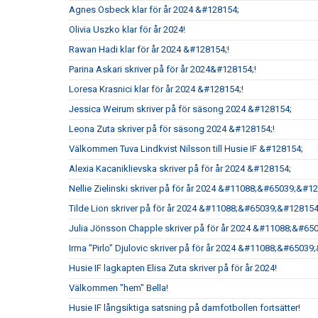
Agnes Osbeck klar för år 2024 &#128154;
Olivia Uszko klar för år 2024!
Rawan Hadi klar för år 2024 &#128154;!
Parina Askari skriver på för år 2024&#128154;!
Loresa Krasnici klar för år 2024 &#128154;!
Jessica Weirum skriver på för säsong 2024 &#128154;
Leona Zuta skriver på för säsong 2024 &#128154;!
Välkommen Tuva Lindkvist Nilsson till Husie IF &#128154;
Alexia Kacaniklievska skriver på för år 2024 &#128154;
Nellie Zielinski skriver på för år 2024 &#11088;&#65039;&#1
Tilde Lion skriver på för år 2024 &#11088;&#65039;&#128154
Julia Jönsson Chapple skriver på för år 2024 &#11088;&#65
Irma ”Pirlo” Djulovic skriver på för år 2024 &#11088;&#6503
Husie IF lagkapten Elisa Zuta skriver på för år 2024!
Välkommen "hem" Bella!
Husie IF långsiktiga satsning på damfotbollen fortsätter!