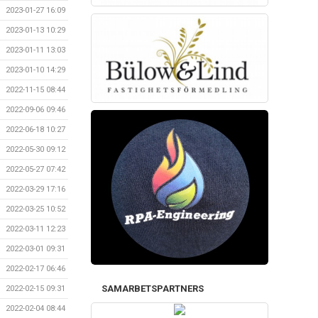
2023-01-27 16:09
2023-01-13 10:29
2023-01-11 13:03
2023-01-10 14:29
2022-11-15 08:44
2022-09-06 09:46
2022-06-18 10:27
2022-05-30 09:12
2022-05-27 07:42
2022-03-29 17:16
2022-03-25 10:52
2022-03-11 12:23
2022-03-01 09:31
2022-02-17 06:46
SAMARBETSPARTNERS
2022-02-15 09:31
2022-02-04 08:44