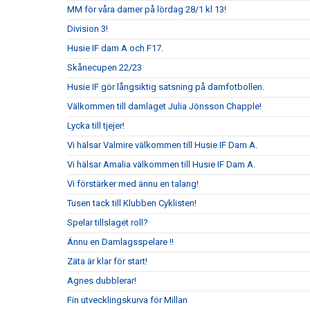
MM för våra damer på lördag 28/1 kl 13!
Division 3!
Husie IF dam A och F17.
Skånecupen 22/23
Husie IF gör långsiktig satsning på damfotbollen.
Välkommen till damlaget Julia Jönsson Chapple!
Lycka till tjejer!
Vi hälsar Valmire välkommen till Husie IF Dam A.
Vi hälsar Amalia välkommen till Husie IF Dam A.
Vi förstärker med ännu en talang!
Tusen tack till Klubben Cyklisten!
Spelar tillslaget roll?
Ännu en Damlagsspelare !!
Zäta är klar för start!
Agnes dubblerar!
Fin utvecklingskurva för Millan