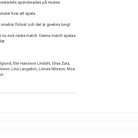
t mestadels spenderades på Husies
nuter kvar att spela.
innebär förlust och det är givetvis tungt.
tar nu mot nästa match. Denna match spelas
et.
llgrund, Elin Hansson Lindahl, Elisa Zuta,
rlsson, Lina Langebro, Linnea Nilsson, Moa
on.