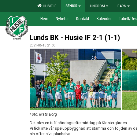
HUSIE IF
SENIOR
UNGDOM
BARN
Hem
Nyheter
Kontakt
Kalender
Tabell/Res
Lunds BK - Husie IF 2-1 (1-1)
2021-06-13 21:00
Foto: Mats Borg
Det blev en tuff söndagseftermiddag på Klostergården.
Vi fick inte vår speluppbyggnad att stämma och följden av de
sin offensiva planhalva.