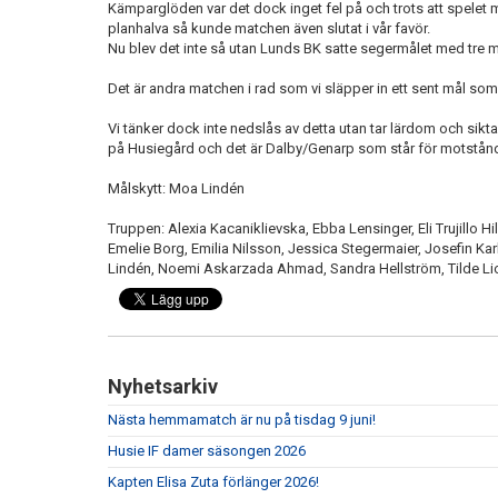
Kämparglöden var det dock inget fel på och trots att spele
planhalva så kunde matchen även slutat i vår favör.
Nu blev det inte så utan Lunds BK satte segermålet med tre mi
Det är andra matchen i rad som vi släpper in ett sent mål som 
Vi tänker dock inte nedslås av detta utan tar lärdom och sik
på Husiegård och det är Dalby/Genarp som står för motstånd
Målskytt: Moa Lindén
Truppen: Alexia Kacaniklievska, Ebba Lensinger, Eli Trujillo Hi
Emelie Borg, Emilia Nilsson, Jessica Stegermaier, Josefin Ka
Lindén, Noemi Askarzada Ahmad, Sandra Hellström, Tilde Li
Nyhetsarkiv
Nästa hemmamatch är nu på tisdag 9 juni!
Husie IF damer säsongen 2026
Kapten Elisa Zuta förlänger 2026!