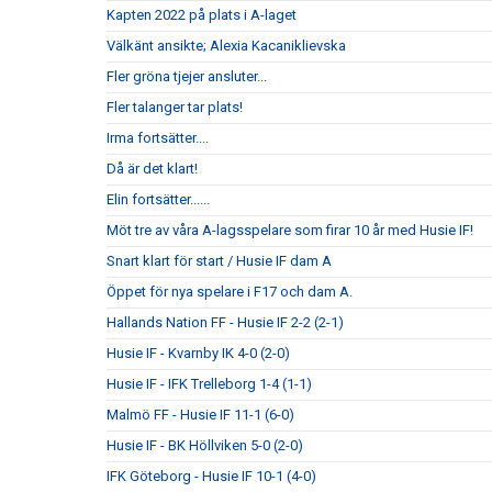
Kapten 2022 på plats i A-laget
Välkänt ansikte; Alexia Kacaniklievska
Fler gröna tjejer ansluter...
Fler talanger tar plats!
Irma fortsätter....
Då är det klart!
Elin fortsätter......
Möt tre av våra A-lagsspelare som firar 10 år med Husie IF!
Snart klart för start / Husie IF dam A
Öppet för nya spelare i F17 och dam A.
Hallands Nation FF - Husie IF 2-2 (2-1)
Husie IF - Kvarnby IK 4-0 (2-0)
Husie IF - IFK Trelleborg 1-4 (1-1)
Malmö FF - Husie IF 11-1 (6-0)
Husie IF - BK Höllviken 5-0 (2-0)
IFK Göteborg - Husie IF 10-1 (4-0)