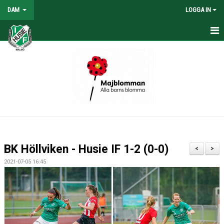
DAM
LOGGA IN
HEM
NYHETER
KONTAKT
KALENDER
TABELL/RESULTAT
BK Höllviken - Husie IF 1-2 (0-0)
<
>
MATCHER
2021-07-05 16:45