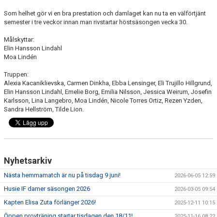
Som helhet gör vi en bra prestation och damlaget kan nu ta en välförtjänt
semester i tre veckor innan man rivstartar höstsäsongen vecka 30.
Målskyttar:
Elin Hansson Lindahl
Moa Lindén
Truppen:
Alexia Kacaniklievska, Carmen Dinkha, Ebba Lensinger, Eli Trujillo Hillgrund,
Elin Hansson Lindahl, Emelie Borg, Emilia Nilsson, Jessica Weirum, Josefin
Karlsson, Lina Langebro, Moa Lindén, Nicole Torres Ortiz, Rezen Yzden,
Sandra Hellström, Tilde Lion.
Nyhetsarkiv
Nästa hemmamatch är nu på tisdag 9 juni!
2026-06-05 12:59
Husie IF damer säsongen 2026
2026-03-05 09:54
Kapten Elisa Zuta förlänger 2026!
2025-12-11 10:15
Öppen provträning startar tisdagen den 18/11!
2025-11-16 08:22