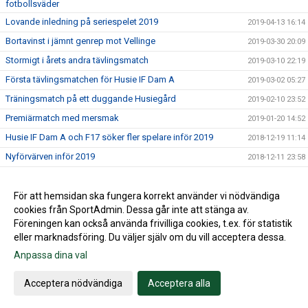
fotbollsväder
Lovande inledning på seriespelet 2019
2019-04-13 16:14
Bortavinst i jämnt genrep mot Vellinge
2019-03-30 20:09
Stormigt i årets andra tävlingsmatch
2019-03-10 22:19
Första tävlingsmatchen för Husie IF Dam A
2019-03-02 05:27
Träningsmatch på ett duggande Husiegård
2019-02-10 23:52
Premiärmatch med mersmak
2019-01-20 14:52
Husie IF Dam A och F17 söker fler spelare inför 2019
2018-12-19 11:14
Nyförvärven inför 2019
2018-12-11 23:58
Välkommen Mathias Johansson
2018-10-29 16:30
För att hemsidan ska fungera korrekt använder vi nödvändiga
2018-10-25 07:50
cookies från SportAdmin. Dessa går inte att stänga av.
Husie IF Dam A på plan 2019
2018-02-21 01:49
Föreningen kan också använda frivilliga cookies, t.ex. för statistik
eller marknadsföring. Du väljer själv om du vill acceptera dessa.
Anpassa dina val
Cookie-inställningar
Gå till Webbversion
Acceptera nödvändiga
Acceptera alla