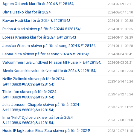
Agnes Osbeck klar för år 2024 &#128154;
2024-02-09 12:11
Olivia Uszko klar för år 2024!
2024-02-07 13:10
Rawan Hadi klar för år 2024 &#128154;!
2024-01-11 09:38
Parina Askari skriver på för år 2024&#128154;!
2024-01-11 09:35
Loresa Krasnici klar för år 2024 &#128154;!
2024-01-11 09:29
Jessica Weirum skriver på för säsong 2024 &#128154;
2024-01-11 09:28
Leona Zuta skriver på för säsong 2024 &#128154;!
2024-01-04 08:41
Välkommen Tuva Lindkvist Nilsson till Husie IF &#128154;
2024-01-03 09:21
Alexia Kacaniklievska skriver på för år 2024 &#128154;
2023-12-28 12:34
Nellie Zielinski skriver på för år 2024
2023-12-14 15:24
&#11088;&#65039;&#128154;
Tilde Lion skriver på för år 2024
2023-12-12 15:24
&#11088;&#65039;&#128154;
Julia Jönsson Chapple skriver på för år 2024
2023-12-11 11:22
&#11088;&#65039;&#128154;
Irma ”Pirlo” Djulovic skriver på för år 2024
2023-12-08 10:00
&#11088;&#65039;&#128154;
Husie IF lagkapten Elisa Zuta skriver på för år 2024!
2023-12-07 11:15