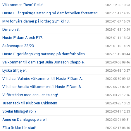
Välkommen "hem" Bella!
2023-12-06 10:23
Husie IF långsiktiga satsning på damfotbollen fortsätter!
2023-11-17 14:15
MM för våra damer på lördag 28/1 kl 13!
2023-01-27 16:09
Division 3!
2023-01-13 10:29
Husie IF dam A och F17.
2023-01-11 13:03
Skånecupen 22/23
2023-01-10 14:29
Husie IF gör långsiktig satsning på damfotbollen.
2022-11-15 08:44
Välkommen till damlaget Julia Jönsson Chapple!
2022-09-06 09:46
Lycka till tjejer!
2022-06-18 10:27
Vi hälsar Valmire välkommen till Husie IF Dam A.
2022-05-30 09:12
Vi hälsar Amalia välkommen till Husie IF Dam A.
2022-05-27 07:42
Vi förstärker med ännu en talang!
2022-03-29 17:16
Tusen tack till Klubben Cyklisten!
2022-03-25 10:52
Spelar tillslaget roll?
2022-03-11 12:23
Ännu en Damlagsspelare !!
2022-03-01 09:31
Zäta är klar för start!
2022-02-17 06:46