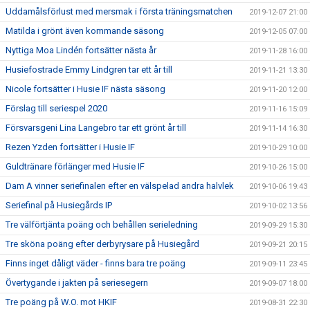
Uddamålsförlust med mersmak i första träningsmatchen
2019-12-07 21:00
Matilda i grönt även kommande säsong
2019-12-05 07:00
Nyttiga Moa Lindén fortsätter nästa år
2019-11-28 16:00
Husiefostrade Emmy Lindgren tar ett år till
2019-11-21 13:30
Nicole fortsätter i Husie IF nästa säsong
2019-11-20 12:00
Förslag till seriespel 2020
2019-11-16 15:09
Försvarsgeni Lina Langebro tar ett grönt år till
2019-11-14 16:30
Rezen Yzden fortsätter i Husie IF
2019-10-29 10:00
Guldtränare förlänger med Husie IF
2019-10-26 15:00
Dam A vinner seriefinalen efter en välspelad andra halvlek
2019-10-06 19:43
Seriefinal på Husiegårds IP
2019-10-02 13:56
Tre välförtjänta poäng och behållen serieledning
2019-09-29 15:30
Tre sköna poäng efter derbyrysare på Husiegård
2019-09-21 20:15
Finns inget dåligt väder - finns bara tre poäng
2019-09-11 23:45
Övertygande i jakten på seriesegern
2019-09-07 18:00
Tre poäng på W.O. mot HKIF
2019-08-31 22:30