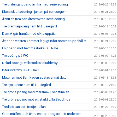
Tre blytunga poäng är lika med serieledning
2019-08-25 18:55
Klassisk urladdning i jakten på seriesegern
2019-08-21 21:00
Ännu en trea och återerövrad serieledning
2019-08-18 20:00
Tre premiärpoäng hem till Husiegård
2019-08-12 10:02
Dam A går framåt med sikte uppåt...
2019-08-06 10:03
Åttonde vinsten kommer lägligt inför sommaruppehållet
2019-06-21 12:00
En poäng mot hemmastarka GIF Nike..
2019-06-16 15:00
Tre poäng på WO
2019-06-09 14:24
Delad poäng i välbesökta lokalderbyt
2019-06-03 10:00
Inför Kvarnby IK - Husie IF
2019-06-01 19:30
Matchen mot Barrikaden spelas annat datum
2019-05-18 16:38
Tre nya pinnar hem till Husiegård
2019-05-15 21:00
Tre gröna poäng med mersmak i seriefinalen
2019-05-08 21:40
Tre gröna poäng mot ett starkt Lilla Beddinge
2019-05-01 23:00
Tredje trean och tredje nollan
2019-04-27 13:39
Grön målfest och ännu en trepoängare i ett underbart
2019-04-20 15:00