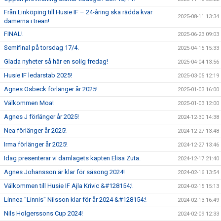
Från Linköping till Husie IF – 24-åring ska rädda kvar
2025-08-11 13:34
damerna i trean!
FINAL!
2025-06-23 09:03
Semifinal på torsdag 17/4.
2025-04-15 15:33
Glada nyheter så här en solig fredag!
2025-04-04 13:56
Husie IF ledarstab 2025!
2025-03-05 12:19
Agnes Osbeck förlänger år 2025!
2025-01-03 16:00
Välkommen Moa!
2025-01-03 12:00
Agnes J förlänger år 2025!
2024-12-30 14:38
Nea förlänger år 2025!
2024-12-27 13:48
Irma förlänger år 2025!
2024-12-27 13:46
Idag presenterar vi damlagets kapten Elisa Zuta.
2024-12-17 21:40
Agnes Johansson är klar för säsong 2024!
2024-02-16 13:54
Välkommen till Husie IF Ajla Krivic &#128154;!
2024-02-15 15:13
Linnea "Linnis" Nilsson klar för år 2024 &#128154;!
2024-02-13 16:49
Nils Holgerssons Cup 2024!
2024-02-09 12:33