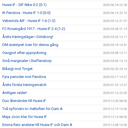
Husie IF - GIF Nike 0-2 (0-1)
2020-06-18 22:28
IK Pandora - Husie IF 1-0 (0-0)
2020-06-14 22:15
Veberöds AIF - Husie IF 1-6 (1-3)
2020-05-16 21:37
FC Rosengård 1917 - Husie IF 2-4 (1-2)
2020-03-28 21:19
Årets träningsläger i Göteborg!
2020-03-25 12:17
DM-äventyret över för denna gång
2020-03-18 14:31
Oavgjort efter uppryckning
2020-03-08 12:11
Små marginaler i Staffanstorp
2020-03-06 13:13
Blåsigt mot Torget
2020-02-20 23:14
Fyra perioder mot Pandora
2020-02-17 14:57
Årets första träningsmatch
2020-01-25 15:27
Äntligen väder!
2020-01-16 22:00
Duo återvänder till Husie IF
2019-12-30 08:00
Två nyförvärv in i hetluften för Dam A
2019-12-19 15:00
Maja Jocic klar för Husie IF
2019-12-14 08:00
Emma Reic ansluter till Husie IF och Dam A
2019-12-08 10:00