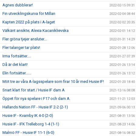
Agnes dubblerar!
2022-02-15 09:31
Fin utvecklingskurva för Millan
2022-02-04 08:44
Kapten 2022 på plats i A-laget
2022-02-02 20:35
Välkänt ansikte; Alexia Kacaniklievska
2022-02-01 14:12
Fler gröna tjejer ansluter...
2022-01-31 14:29
Fler talanger tar plats!
2022-01-28 12:06
Irma fortsätter....
2022-01-27 07:39
Då är det klart!
2022-01-26 13:14
Elin fortsätter......
2022-01-26 13:12
Möt tre av våra A-lagsspelare som firar 10 år med Husie IF!
2022-01-20 18:40
Snart klart för start / Husie IF dam A
2021-12-16 08:08
Öppet för nya spelare i F17 och dam A.
2021-11-21 12:03
Hallands Nation FF - Husie IF 2-2 (2-1)
2021-09-06 00:13
Husie IF - Kvarnby IK 4-0 (2-0)
2021-08-31 13:56
Husie IF - IFK Trelleborg 1-4 (1-1)
2021-08-23 14:06
Malmö FF - Husie IF 11-1 (6-0)
2021-08-16 08:32