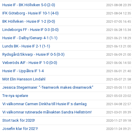
Husie IF - BK Höllviken 5-0 (2-0)
2021-08-08 23:39
IFK Göteborg - Husie IF 10-1 (4-0)
2021-08-04 12:35
BK Höllviken - Husie IF 1-2 (0-0)
2021-07-05 16:45
Lindeborgs FF - Husie IF 0-3 (0-0)
2021-06-28 15:34
Husie IF - Dalby/Genarp 4-1 (1-1)
2021-06-21 18:29
Lunds BK - Husie IF 2-1 (1-1)
2021-06-13 21:00
Rydsgård/Skivarp - Husie IF 0-5 (0-3)
2021-06-09 21:00
Veberöds AIF - Husie IF 1-0 (0-0)
2021-06-06 14:50
Husie IF - Uppåkra IF 1-4
2021-06-01 21:40
Möt Elin Hansson Lindahl
2021-05-07 21:58
Jessica Stegermaier: ”-Teamwork makes dreamwork”
2021-05-05 11:53
Tre nya spelare
2021-05-03 23:02
Vi välkomnar Carmen Dinkha till Husie IF:s damlag
2021-04-08 22:57
Vi välkomnar rutinerade målvakten Sandra Hellström!
2021-03-01 09:39
Stort tack för 2020!
2020-11-27 09:18
Josefin klar för 2021!
2020-11-24 09:21