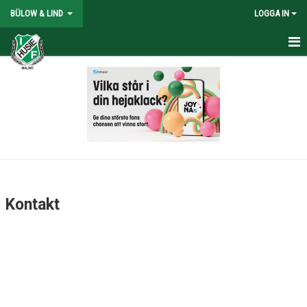
BÜLOW & LIND
LOGGA IN
HEM
NYHETER
DOKUMENT
BILDGALLERI
KONTAKT
Kontakt