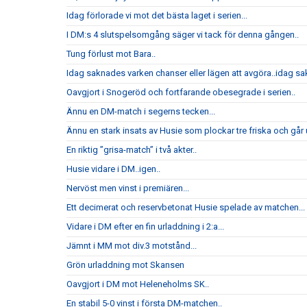
Idag förlorade vi mot det bästa laget i serien...
I DM:s 4 slutspelsomgång säger vi tack för denna gången..
Tung förlust mot Bara..
Idag saknades varken chanser eller lägen att avgöra..idag sak
Oavgjort i Snogeröd och fortfarande obesegrade i serien..
Ännu en DM-match i segerns tecken...
Ännu en stark insats av Husie som plockar tre friska och går u
En riktig ”grisa-match” i två akter..
Husie vidare i DM..igen..
Nervöst men vinst i premiären...
Ett decimerat och reservbetonat Husie spelade av matchen...
Vidare i DM efter en fin urladdning i 2:a...
Jämnt i MM mot div.3 motstånd...
Grön urladdning mot Skansen
Oavgjort i DM mot Heleneholms SK..
En stabil 5-0 vinst i första DM-matchen..