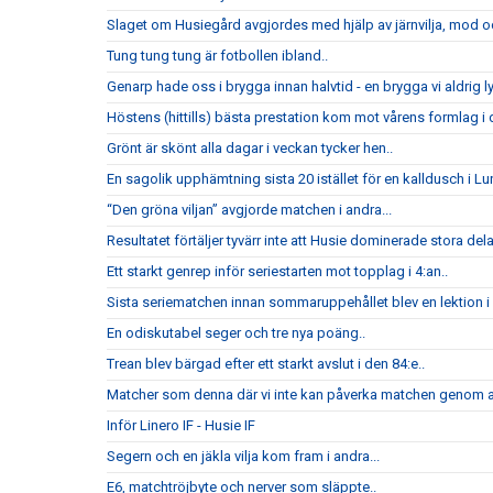
Slaget om Husiegård avgjordes med hjälp av järnvilja, mod och
Tung tung tung är fotbollen ibland..
Genarp hade oss i brygga innan halvtid - en brygga vi aldrig l
Höstens (hittills) bästa prestation kom mot vårens formlag i di
Grönt är skönt alla dagar i veckan tycker hen..
En sagolik upphämtning sista 20 istället för en kalldusch i Lu
“Den gröna viljan” avgjorde matchen i andra...
Resultatet förtäljer tyvärr inte att Husie dominerade stora del
Ett starkt genrep inför seriestarten mot topplag i 4:an..
Sista seriematchen innan sommaruppehållet blev en lektion i h
En odiskutabel seger och tre nya poäng..
Trean blev bärgad efter ett starkt avslut i den 84:e..
Matcher som denna där vi inte kan påverka matchen genom att
Inför Linero IF - Husie IF
Segern och en jäkla vilja kom fram i andra...
E6, matchtröjbyte och nerver som släppte..