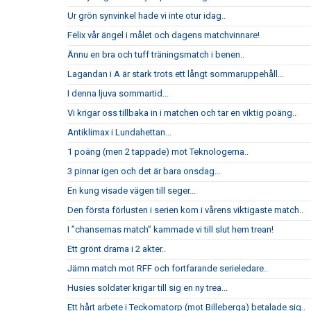
Ur grön synvinkel hade vi inte otur idag..
Felix vår ängel i målet och dagens matchvinnare!
Ännu en bra och tuff träningsmatch i benen..
Lagandan i A är stark trots ett långt sommaruppehåll...
I denna ljuva sommartid...
Vi krigar oss tillbaka in i matchen och tar en viktig poäng..
Antiklimax i Lundahettan...
1 poäng (men 2 tappade) mot Teknologerna..
3 pinnar igen och det är bara onsdag...
En kung visade vägen till seger...
Den första förlusten i serien kom i vårens viktigaste match..
I ”chansernas match” kammade vi till slut hem trean!
Ett grönt drama i 2 akter..
Jämn match mot RFF och fortfarande serieledare..
Husies soldater krigar till sig en ny trea...
Ett hårt arbete i Teckomatorp (mot Billeberga) betalade sig..