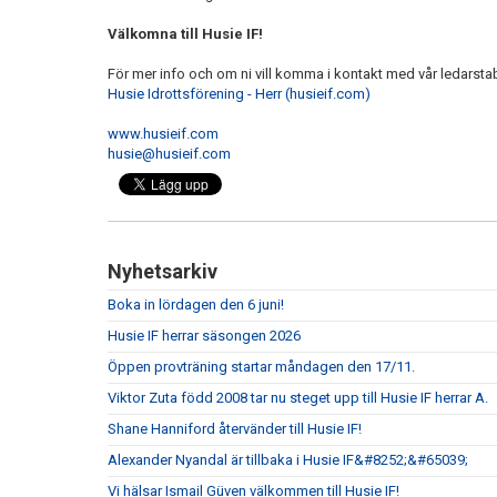
Välkomna till Husie IF!
För mer info och om ni vill komma i kontakt med vår ledarsta
Husie Idrottsförening - Herr (husieif.com)
www.husieif.com
husie@husieif.com
Nyhetsarkiv
Boka in lördagen den 6 juni!
Husie IF herrar säsongen 2026
Öppen provträning startar måndagen den 17/11.
Viktor Zuta född 2008 tar nu steget upp till Husie IF herrar A.
Shane Hanniford återvänder till Husie IF!
Alexander Nyandal är tillbaka i Husie IF&#8252;&#65039;
Vi hälsar Ismail Güven välkommen till Husie IF!