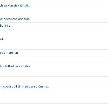
 en klassisk tåfjutt..
yckades resa oss från..
v. 5 Sv...
nd..
ar av matchen..
ur fotboll ska spelas...
 spela boll vill man bara glömma..