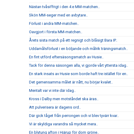
Nästan tvåsiffrigt i den 4:e MM-matchen..
Skön MM-seger med en avbytare..
Förlust i andra MM-matchen..
Oavgjort i första MM-matchen..
Årets sista match på ett regnigt och blåsigt Bara IP..
Uddamålsförlust i en böljande och målrik träningsmatch..
En fint utförd eftersäsongsmatch av Husie..
Tack för denna säsongen alla, vi gjorde vårt yttersta idag..
En stark insats av Husie som borde haft tre istället för en..
Det gemensamma målet är nått, nu börjar kvalet..
Mentalt var vi inte där idag..
Kross i Dalby men motståndet ska äras..
Att pulverisera är dagens ord..
Där gick tåget från perrongen och vi blev tyvärr kvar..
Vi är skyldiga varandra så mycket mera..
En blytung afton i Hjärup för dom gröne..