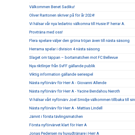
Välkommen Benet Sadiku!
Oliver Rantonen skriver på för år 2024!
Vi hälsar vår nya ledartrio välkomna till Husie IF herrar A.
Provträna med oss!
Flera spelare väljer den gröna tröjan även till nästa säsong
Herrarna spelar i division 4 nästa säsong
Slaget om täppan – bortamatchen mot FC Bellevue
Nya riktlinjer från SvFF gällande publik
Viktig information gällande seriespel
Nästa nyförvärv för Herr A - Giovanni Allende
Nästa nyförvärv för Herr A - Yacine Bendahou Neroth
Vi hälsar vårt nyförvärv Joel Smidje välkommen tillbaka till 
Nästa nyförvärv för Herr A - Mattias Lindell
Jämnt i första tävlingsmatchen
Första nyförvärvet klart för Herr A
Jonas Pedersen ny huvudtränare i Herr A