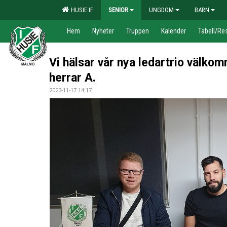
HUSIE IF
SENIOR
UNGDOM
BARN
Hem
Nyheter
Truppen
Kalender
Tabell/Res
Vi hälsar vår nya ledartrio välkomn
herrar A.
2023-11-17 14:17