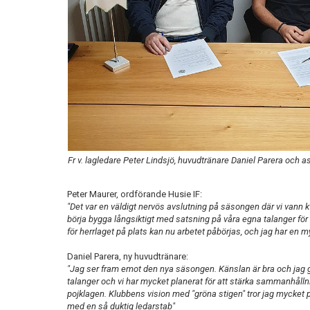
Fr v. lagledare Peter Lindsjö, huvudtränare Daniel Parera och 
Peter Maurer, ordförande Husie IF:
"Det var en väldigt nervös avslutning på säsongen där vi vann kval
börja bygga långsiktigt med satsning på våra egna talanger för 
för herrlaget på plats kan nu arbetet påbörjas, och jag har en m
Daniel Parera, ny huvudtränare:
"Jag ser fram emot den nya säsongen. Känslan är bra och jag 
talanger och vi har mycket planerat för att stärka sammanhållni
pojklagen. Klubbens vision med "gröna stigen" tror jag mycket p
med en så duktig ledarstab"