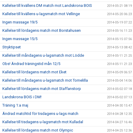
Kallelse till kvällens DM match mot Landskrona BOIS
2014-05-21 08:19
Kallelse till kvällens u-lagsmatch mot Vellinge
2014-05-20 06:23
Ingen massage 19/5
2014-05-19 07:22
Kallelse till lördagens match mot Borstahusen
2014-05-16 11:23
Ingen massage 15/5
2014-05-15 07:56
Stryktipset
2014-05-13 08:42
Kallelse till måndagens u-lagsmatch mot Lödde
2014-05-11 21:25
Obs! Ändrad träningstid mån 12/5
2014-05-11 21:23
Kallelse till lördagens match mot Eket
2014-05-09 06:57
Kallelse till måndagens u-lagsmatch mot Tomelilla
2014-05-04 14:06
Kallelse till lördagens match mot Staffanstorp
2014-05-02 07:18
Landskrona BOIS i DM!
2014-05-02 07:13
Träning 1:a maj
2014-04-30 15:47
Ändrad matchtid för tisdagens u-lags match
2014-04-28 12:35
Kallelse till tisdagens u-lagsmatch mot Kulladal
2014-04-27 16:46
Kallelse till lördagens match mot Olympic
2014-04-25 12:36