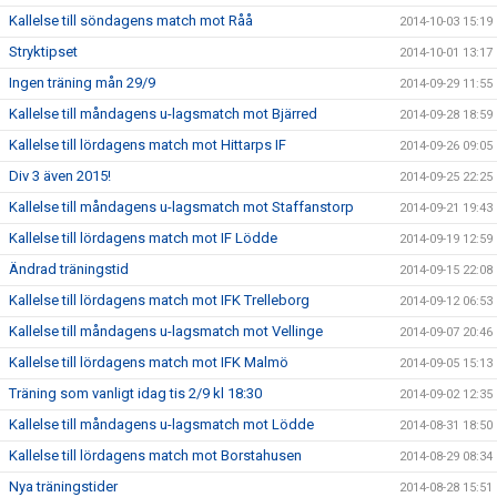
Kallelse till söndagens match mot Råå
2014-10-03 15:19
Stryktipset
2014-10-01 13:17
Ingen träning mån 29/9
2014-09-29 11:55
Kallelse till måndagens u-lagsmatch mot Bjärred
2014-09-28 18:59
Kallelse till lördagens match mot Hittarps IF
2014-09-26 09:05
Div 3 även 2015!
2014-09-25 22:25
Kallelse till måndagens u-lagsmatch mot Staffanstorp
2014-09-21 19:43
Kallelse till lördagens match mot IF Lödde
2014-09-19 12:59
Ändrad träningstid
2014-09-15 22:08
Kallelse till lördagens match mot IFK Trelleborg
2014-09-12 06:53
Kallelse till måndagens u-lagsmatch mot Vellinge
2014-09-07 20:46
Kallelse till lördagens match mot IFK Malmö
2014-09-05 15:13
Träning som vanligt idag tis 2/9 kl 18:30
2014-09-02 12:35
Kallelse till måndagens u-lagsmatch mot Lödde
2014-08-31 18:50
Kallelse till lördagens match mot Borstahusen
2014-08-29 08:34
Nya träningstider
2014-08-28 15:51