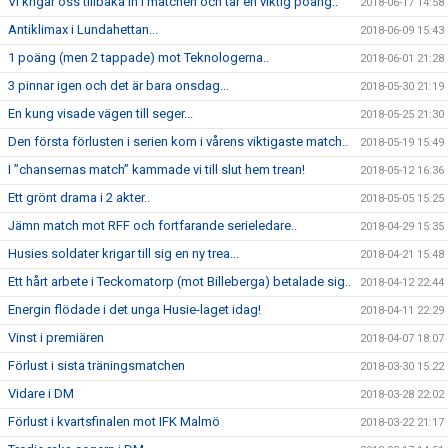
Vi krigar oss tillbaka in i matchen och tar en viktig poäng..
2018-06-17 14:58
Antiklimax i Lundahettan...
2018-06-09 15:43
1 poäng (men 2 tappade) mot Teknologerna..
2018-06-01 21:28
3 pinnar igen och det är bara onsdag...
2018-05-30 21:19
En kung visade vägen till seger...
2018-05-25 21:30
Den första förlusten i serien kom i vårens viktigaste match..
2018-05-19 15:49
I ”chansernas match” kammade vi till slut hem trean!
2018-05-12 16:36
Ett grönt drama i 2 akter..
2018-05-05 15:25
Jämn match mot RFF och fortfarande serieledare..
2018-04-29 15:35
Husies soldater krigar till sig en ny trea...
2018-04-21 15:48
Ett hårt arbete i Teckomatorp (mot Billeberga) betalade sig..
2018-04-12 22:44
Energin flödade i det unga Husie-laget idag!
2018-04-11 22:29
Vinst i premiären
2018-04-07 18:07
Förlust i sista träningsmatchen
2018-03-30 15:22
Vidare i DM
2018-03-28 22:02
Förlust i kvartsfinalen mot IFK Malmö
2018-03-22 21:17