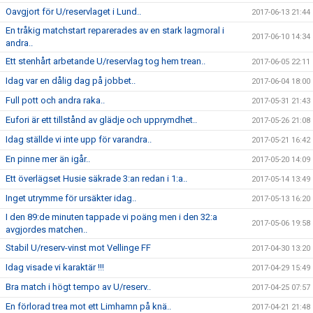
Oavgjort för U/reservlaget i Lund..
2017-06-13 21:44
En tråkig matchstart reparerades av en stark lagmoral i
2017-06-10 14:34
andra..
Ett stenhårt arbetande U/reservlag tog hem trean..
2017-06-05 22:11
Idag var en dålig dag på jobbet..
2017-06-04 18:00
Full pott och andra raka..
2017-05-31 21:43
Eufori är ett tillstånd av glädje och upprymdhet..
2017-05-26 21:08
Idag ställde vi inte upp för varandra..
2017-05-21 16:42
En pinne mer än igår..
2017-05-20 14:09
Ett överlägset Husie säkrade 3:an redan i 1:a..
2017-05-14 13:49
Inget utrymme för ursäkter idag..
2017-05-13 16:20
I den 89:de minuten tappade vi poäng men i den 32:a
2017-05-06 19:58
avgjordes matchen..
Stabil U/reserv-vinst mot Vellinge FF
2017-04-30 13:20
Idag visade vi karaktär !!!
2017-04-29 15:49
Bra match i högt tempo av U/reserv..
2017-04-25 07:57
En förlorad trea mot ett Limhamn på knä..
2017-04-21 21:48