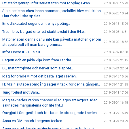
Ett starkt genrep inför seriestarten mot topplag i 4:an..
2019-08-03 15:23
Sista seriematchen innan sommaruppehållet blev en lektion
2019-06-20 10:24
i hur fotboll ska spelas...
En odiskutabel seger och tre nya poäng..
2019-06-15 15:09
Trean blev bärgad efter ett starkt avslut i den 84:e..
2019-06-08 16:31
Matcher som denna där vi inte kan påverka matchen genom
2019-06-02 18:32
att spela boll vill man bara glömma..
Inför Linero IF - Husie IF
2019-06-02 07:00
Segern och en jäkla vilja kom fram i andra...
2019-05-29 21:15
E6, matchtröjbyte och nerver som släppte..
2019-05-24 22:04
Idag förlorade vi mot det bästa laget i serien...
2019-05-18 15:36
I DM:s 4 slutspelsomgång säger vi tack för denna gången..
2019-05-14 21:25
Tung förlust mot Bara..
2019-05-11 17:06
Idag saknades varken chanser eller lägen att avgöra..idag
2019-05-04 16:48
saknades marginalerna och lite flyt..!
Oavgjort i Snogeröd och fortfarande obesegrade i serien..
2019-04-27 15:49
Ännu en DM-match i segerns tecken...
2019-04-24 20:29
Ännu en stark insats av Husie som plockar tre friska och