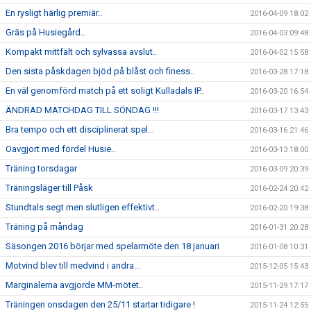
En rysligt härlig premiär..
2016-04-09 18:02
Gräs på Husiegård..
2016-04-03 09:48
Kompakt mittfält och sylvassa avslut..
2016-04-02 15:58
Den sista påskdagen bjöd på blåst och finess..
2016-03-28 17:18
En väl genomförd match på ett soligt Kulladals IP..
2016-03-20 16:54
ÄNDRAD MATCHDAG TILL SÖNDAG !!!
2016-03-17 13:43
Bra tempo och ett disciplinerat spel...
2016-03-16 21:46
Oavgjort med fördel Husie..
2016-03-13 18:00
Träning torsdagar
2016-03-09 20:39
Träningsläger till Påsk
2016-02-24 20:42
Stundtals segt men slutligen effektivt..
2016-02-20 19:38
Träning på måndag
2016-01-31 20:28
Säsongen 2016 börjar med spelarmöte den 18 januari
2016-01-08 10:31
Motvind blev till medvind i andra...
2015-12-05 15:43
Marginalerna avgjorde MM-mötet..
2015-11-29 17:17
Träningen onsdagen den 25/11 startar tidigare !
2015-11-24 12:55