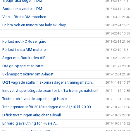
Tredje raka segern i DM
2018-03-17 14:51
Andra raka vinsten i DM
2018-03-11 17:06
Vinst i första DM-matchen
2018-03-06 21:46
En bra och en mindre bra halvlek idag!
2018-02-24 15:31
2018-02-16 10:35
Förlust mot FC Rosengård
2018-02-13 21:16
Förlust i sista MM matchen!
2018-02-10 15:31
Seger mot Barrikaden AIF
2018-02-02 21:22
DM gruppspelet är lottat
2018-01-27 20:30
Skånesport skriver om A-laget
2017-12-04 21:20
U-21 vägrade ställa in skorna i dagens träningsmatch..
2017-11-18 17:27
Innovativt spel bärgade trean för U i 1:a träningsmatchen!
2017-11-12 17:35
Testmatch 1 visade upp ett ungt Husie..
2017-11-04 10:15
Träningsstart inför 2018 tisdagen den 31/10 kl. 20.00
2017-10-20 11:06
U fick tyvärr ingen ärlig chans ikväll..
2017-10-02 22:00
En värdig avslutning för Husie A..
2017-10-01 15:32