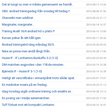
Det är tungt nu men vi måste gemensamt se framåt..
2016-08-13 19:26
OBS. ändrad träningsdag från onsdag till tisdag !!
2016-08-08 21:06
Chansrikt men uddlöst..
2016-06-22 21:17
Marginaler, marginaler...
2016-06-18 16:37
Träning ikväll 16/6 ändrad tid o plats !!!
2016-06-16 13:00
Kurvan pekar åt rätt håll igen..
2016-06-11 20:26
Ändrad träningstid idag måndag 30/5..
2016-05-30 09:25
Nära en pinne men ändå långt ifrån..
2016-05-28 17:06
Husie IF - IF Limhamns Bunkeflo 3-2 (1-0)
2016-05-23 09:39
DM-matchen avgjordes i den 118:de minuten..
2016-05-19 10:28
Bjärreds IF - Husie IF 3-1 (1-0)
2016-05-14 16:39
Härligt att vara tillbaka i vinnarspåret trots sådär spel..
2016-05-07 19:57
En medioker insats på en fredag..
2016-04-29 21:12
Idag torsdag utgår ordinarie träning och ersätts av...
2016-04-28 13:15
En poäng var i tredje seriematchen..
2016-04-23 17:05
Tuff förlust mot ett kompakt Limhamn..
2016-04-16 16:41