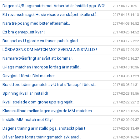
Dagens U/B-lagsmatch mot Veberöd är inställd pga. WO!
2017-04-17 10:51
Ett revanschsuget Husie visade var skåpet skulle stå..
2017-04-15 14:13
Nära tre poäng med bitter eftersmak..
2017-04-08 16:52
Ett bra genrep..ett kvar !
2017-03-25 14:52
Bra spel av U gjorde en frusen publik glad..
2017-03-17 21:22
LÖRDAGENS DM-MATCH MOT SVEDALA INSTÄLLD !
2017-03-17 09:22
Närmare tvåsiffrigt är svårt att komma !
2017-03-12 16:27
U-lags matchen i morgon lördag är inställd..
2017-03-10 10:36
Oavgjort i första DM-matchen..
2017-03-05 17:29
Bra utförd träningsmatch av U trots "knapp" förlust..
2017-03-03 21:31
Spinning ikväll är inställd!
2017-02-28 15:56
Ikväll spelade dom gröne upp sig rejält..
2017-02-22 22:12
Klassskillnad mellan lagen avgjorde MM-matchen..
2017-02-18 15:35
Inställd MM-match mot City !
2017-02-09 09:37
Dagens träning är inställd pga. snötäckt plan !
2017-02-08 13:49
Då var årets första träningsmatch avklarad !
2017-02-04 16:34