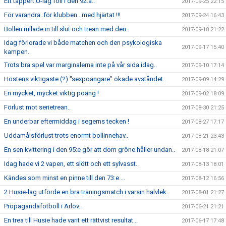
Ett tappert U-lag föll i den 92:a..
2017-09-25 22:15
För varandra..för klubben...med hjärtat !!!
2017-09-24 16:43
Bollen rullade in till slut och trean med den..
2017-09-18 21:22
Idag förlorade vi både matchen och den psykologiska
2017-09-17 15:40
kampen..
Trots bra spel var marginalerna inte på vår sida idag..
2017-09-10 17:14
Höstens viktigaste (?) "sexpoängare" ökade avståndet..
2017-09-09 14:29
En mycket, mycket viktig poäng !
2017-09-02 18:09
Förlust mot serietrean..
2017-08-30 21:25
En underbar eftermiddag i segerns tecken !
2017-08-27 17:17
Uddamålsförlust trots enormt bollinnehav..
2017-08-21 23:43
En sen kvittering i den 95:e gör att dom gröne håller undan..
2017-08-18 21:07
Idag hade vi 2 vapen, ett slött och ett sylvasst..
2017-08-13 18:01
Kändes som minst en pinne till den 73:e....
2017-08-12 16:56
2 Husie-lag utförde en bra träningsmatch i varsin halvlek..
2017-08-01 21:27
Propagandafotboll i Arlöv..
2017-06-21 21:21
En trea till Husie hade varit ett rättvist resultat...
2017-06-17 17:48