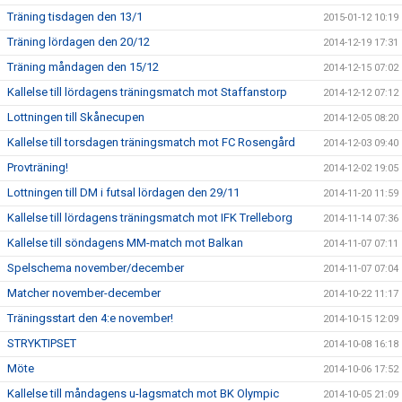
Träning tisdagen den 13/1
2015-01-12 10:19
Träning lördagen den 20/12
2014-12-19 17:31
Träning måndagen den 15/12
2014-12-15 07:02
Kallelse till lördagens träningsmatch mot Staffanstorp
2014-12-12 07:12
Lottningen till Skånecupen
2014-12-05 08:20
Kallelse till torsdagen träningsmatch mot FC Rosengård
2014-12-03 09:40
Provträning!
2014-12-02 19:05
Lottningen till DM i futsal lördagen den 29/11
2014-11-20 11:59
Kallelse till lördagens träningsmatch mot IFK Trelleborg
2014-11-14 07:36
Kallelse till söndagens MM-match mot Balkan
2014-11-07 07:11
Spelschema november/december
2014-11-07 07:04
Matcher november-december
2014-10-22 11:17
Träningsstart den 4:e november!
2014-10-15 12:09
STRYKTIPSET
2014-10-08 16:18
Möte
2014-10-06 17:52
Kallelse till måndagens u-lagsmatch mot BK Olympic
2014-10-05 21:09