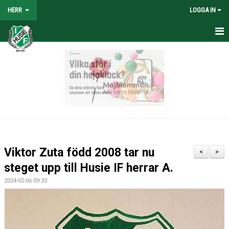
HERR
LOGGA IN
HEM
NYHETER
TRUPPEN
KALENDER
TABELL/RESULTAT
Viktor Zuta född 2008 tar nu
<
>
MATCHER
steget upp till Husie IF herrar A.
2024-02-06 09:33
BILDGALLERI
KONTAKT