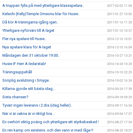
A-truppen fylls på med ytterligare klassspelare..
2017-02-02 11:04
Kelechi (Kelly)Temple Omeonu klar för Husie..
2017-01-27 10:05
Då kör A-träningarna igång igen..
2017-01-16 11:33
Ytterligare nyförvärv till A-laget
2017-01-10 10:57
Fler nya spelare till Husie..
2016-12-16 10:01
Nya spelare klara för A-laget
2016-12-10 16:04
Måndagen den 31 oktober 19.00..
2016-10-27 13:21
Husie IF Herr A-ledarstab!
2016-10-24 10:24
Träningsuppehåll
2016-10-10 22:25
Snöplig avslutning i Smyge..
2016-10-02 16:24
Killarna gjorde sitt bästa idag...
2016-09-24 17:39
Sista chansen?
2016-09-18 09:29
Tyvärr ingen leverans i 2:dra (idag heller)..
2016-09-11 16:54
När vi är vakna är vi riktigt bra...
2016-09-04 17:57
En oerhört viktig poäng och ytterligare ett styrkebesked !
2016-08-27 17:54
En ren kamp om existens..och den vann vi med råge !!
2016-08-20 18:07