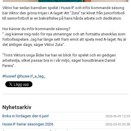
Viktor har sedan barnsben spelat i Husie IF och inför kommande säsong
bär Viktor den gröna tröjan i A-laget! Att ”Zuta” tar klivet från juniorfotboll
till seniorfotboll är en bekräftelse på hans hårda arbete och dedikation.
Hur känner du inför kommande säsong?
” Jag känner mig redo för nya utmaningar och att fortsätta utvecklas som
fotbollsspelare. Jag har länge sett fram emot att spela med A-laget. Nu är
det äntligen dags, säger Viktor Zuta”.
”Trots Viktors unga ålder har han en blick för spelet och en gedigen
arbetsvilja, vilket passar bra in i vår miljö, säger huvudtränare Daniel
Parera”.
#husieif
@husie.if_a_lag_
Nyhetsarkiv
Boka in lördagen den 6 juni!
2026-06-05 12:53
Husie IF herrar säsongen 2026
2026-03-05 09:38