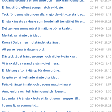
Uddamålsförlust i en böljande och målrik träningsmatch..
2018-11-23 21:37
En fint utförd eftersäsongsmatch av Husie..
2018-11-17 15:24
Tack för denna säsongen alla, vi gjorde vårt yttersta idag..
2018-10-13 16:14
En stark insats av Husie som borde haft tre istället för en..
2018-10-10 21:23
Det gemensamma målet är nått, nu börjar kvalet..
2018-10-06 15:26
Mentalt var vi inte där idag..
2018-09-30 15:31
Kross i Dalby men motståndet ska äras..
2018-09-21 21:27
Att pulverisera är dagens ord..
2018-09-15 14:51
Där gick tåget från perrongen och vi blev tyvärr kvar..
2018-09-08 18:10
Vi är skyldiga varandra så mycket mera..
2018-09-02 16:49
En blytung afton i Hjärup för dom gröne..
2018-08-24 21:10
Ur grön synvinkel hade vi inte otur idag..
2018-08-18 12:04
Felix vår ängel i målet och dagens matchvinnare!
2018-08-11 16:57
Ännu en bra och tuff träningsmatch i benen..
2018-08-04 15:30
Lagandan i A är stark trots ett långt sommaruppehåll...
2018-07-30 21:13
I denna ljuva sommartid...
2018-06-20 21:28