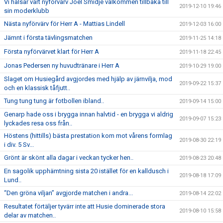
Vi hälsar vårt nyförvärv Joel Smidje välkommen tillbaka till
2019-12-10 19:46
sin moderklubb
Nästa nyförvärv för Herr A - Mattias Lindell
2019-12-03 16:00
Jämnt i första tävlingsmatchen
2019-11-25 14:18
Första nyförvärvet klart för Herr A
2019-11-18 22:45
Jonas Pedersen ny huvudtränare i Herr A
2019-10-29 19:00
Slaget om Husiegård avgjordes med hjälp av järnvilja, mod
2019-09-22 15:37
och en klassisk tåfjutt..
Tung tung tung är fotbollen ibland..
2019-09-14 15:00
Genarp hade oss i brygga innan halvtid - en brygga vi aldrig
2019-09-07 15:23
lyckades resa oss från..
Höstens (hittills) bästa prestation kom mot vårens formlag
2019-08-30 22:19
i div. 5 Sv...
Grönt är skönt alla dagar i veckan tycker hen..
2019-08-23 20:48
En sagolik upphämtning sista 20 istället för en kalldusch i
2019-08-18 17:09
Lund..
“Den gröna viljan” avgjorde matchen i andra...
2019-08-14 22:02
Resultatet förtäljer tyvärr inte att Husie dominerade stora
2019-08-10 15:58
delar av matchen..