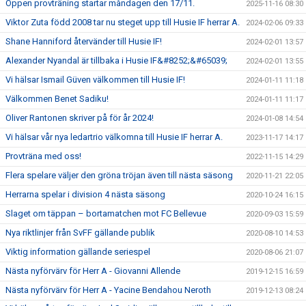
Öppen provträning startar måndagen den 17/11.
2025-11-16 08:30
Viktor Zuta född 2008 tar nu steget upp till Husie IF herrar A.
2024-02-06 09:33
Shane Hanniford återvänder till Husie IF!
2024-02-01 13:57
Alexander Nyandal är tillbaka i Husie IF&#8252;&#65039;
2024-02-01 13:55
Vi hälsar Ismail Güven välkommen till Husie IF!
2024-01-11 11:18
Välkommen Benet Sadiku!
2024-01-11 11:17
Oliver Rantonen skriver på för år 2024!
2024-01-08 14:54
Vi hälsar vår nya ledartrio välkomna till Husie IF herrar A.
2023-11-17 14:17
Provträna med oss!
2022-11-15 14:29
Flera spelare väljer den gröna tröjan även till nästa säsong
2020-11-21 22:05
Herrarna spelar i division 4 nästa säsong
2020-10-24 16:15
Slaget om täppan – bortamatchen mot FC Bellevue
2020-09-03 15:59
Nya riktlinjer från SvFF gällande publik
2020-08-10 14:53
Viktig information gällande seriespel
2020-08-06 21:07
Nästa nyförvärv för Herr A - Giovanni Allende
2019-12-15 16:59
Nästa nyförvärv för Herr A - Yacine Bendahou Neroth
2019-12-13 08:24