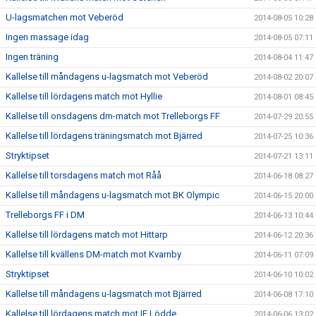
U-lagsmatchen mot Veberöd
2014-08-05 10:28
Ingen massage idag
2014-08-05 07:11
Ingen träning
2014-08-04 11:47
Kallelse till måndagens u-lagsmatch mot Veberöd
2014-08-02 20:07
Kallelse till lördagens match mot Hyllie
2014-08-01 08:45
Kallelse till onsdagens dm-match mot Trelleborgs FF
2014-07-29 20:55
Kallelse till lördagens träningsmatch mot Bjärred
2014-07-25 10:36
Stryktipset
2014-07-21 13:11
Kallelse till torsdagens match mot Råå
2014-06-18 08:27
Kallelse till måndagens u-lagsmatch mot BK Olympic
2014-06-15 20:00
Trelleborgs FF i DM
2014-06-13 10:44
Kallelse till lördagens match mot Hittarp
2014-06-12 20:36
Kallelse till kvällens DM-match mot Kvarnby
2014-06-11 07:09
Stryktipset
2014-06-10 10:02
Kallelse till måndagens u-lagsmatch mot Bjärred
2014-06-08 17:10
Kallelse till lördagens match mot IF Lödde
2014-06-06 13:02