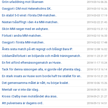
Grön urladdning mot Skansen
2019-03-16 06:26
Oavgjort i DM mot Heleneholms SK..
2019-03-10 16:26
En stabil 5-0 vinst i första DM-matchen..
2019-03-03 17:19
Nästan tvåsiffrigt i den 4:e MM-matchen..
2019-02-22 21:45
Skön MM-seger med en avbytare..
2019-02-15 21:12
Förlust i andra MM-matchen..
2019-02-10 16:33
Oavgjort i första MM-matchen..
2019-02-02 17:48
Årets sista match på ett regnigt och blåsigt Bara IP..
2018-12-08 16:02
Uddamålsförlust i en böljande och målrik träningsmatch..
2018-11-23 21:37
En fint utförd eftersäsongsmatch av Husie..
2018-11-17 15:24
Tack för denna säsongen alla, vi gjorde vårt yttersta idag..
2018-10-13 16:14
En stark insats av Husie som borde haft tre istället för en..
2018-10-10 21:23
Det gemensamma målet är nått, nu börjar kvalet..
2018-10-06 15:26
Mentalt var vi inte där idag..
2018-09-30 15:31
Kross i Dalby men motståndet ska äras..
2018-09-21 21:27
Att pulverisera är dagens ord..
2018-09-15 14:51