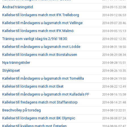
Ändrad träningstid
2014-09-15 22:08
Kallelse till lördagens match mot IFK Trelleborg
2014-09-12 06:53
Kallelse till måndagens u-lagsmatch mot Vellinge
2014-09-07 20:46
Kallelse till lördagens match mot IFK Malmö
2014-09-05 15:13
Träning som vanligt idag tis 2/9 kl 18:30
2014-09-02 12:35
Kallelse till måndagens u-lagsmatch mot Lödde
2014-08-31 18:50
Kallelse till lördagens match mot Borstahusen
2014-08-29 08:34
Nya träningstider
2014-08-28 15:51
Stryktipset
2014-08-26 10:35
Kallelse till måndagens u-lagsmatch mot Tomelilla
2014-08-24 19:50
Kallelse till lördagens match mot Eket
2014-08-22 12:49
Kallelse till måndagens u-lagsmatch mot Kulladals FF
2014-08-16 15:58
Kallelse till fredagens match mot Staffanstorp
2014-08-14 21:48
Beachvolley på torsdag
2014-08-13 22:51
Kallelse till lördagens match mot BK Olympic
2014-08-08 07:24
Kallelse till kvällens match mot Österlen
2014-08-06 07:47