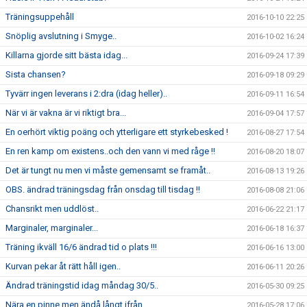
Träningsuppehåll
2016-10-10 22:25
Snöplig avslutning i Smyge..
2016-10-02 16:24
Killarna gjorde sitt bästa idag...
2016-09-24 17:39
Sista chansen?
2016-09-18 09:29
Tyvärr ingen leverans i 2:dra (idag heller)..
2016-09-11 16:54
När vi är vakna är vi riktigt bra...
2016-09-04 17:57
En oerhört viktig poäng och ytterligare ett styrkebesked !
2016-08-27 17:54
En ren kamp om existens..och den vann vi med råge !!
2016-08-20 18:07
Det är tungt nu men vi måste gemensamt se framåt..
2016-08-13 19:26
OBS. ändrad träningsdag från onsdag till tisdag !!
2016-08-08 21:06
Chansrikt men uddlöst..
2016-06-22 21:17
Marginaler, marginaler...
2016-06-18 16:37
Träning ikväll 16/6 ändrad tid o plats !!!
2016-06-16 13:00
Kurvan pekar åt rätt håll igen..
2016-06-11 20:26
Ändrad träningstid idag måndag 30/5..
2016-05-30 09:25
Nära en pinne men ändå långt ifrån..
2016-05-28 17:06