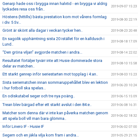
Genarp hade oss i brygga innan halvtid - en brygga vi aldrig
2019-09-07 15:23
lyckades resa oss från..
Höstens (hittills) bästa prestation kom mot vårens formlag
2019-08-30 22:19
i div. 5 Sv...
Grönt är skönt alla dagar i veckan tycker hen..
2019-08-23 20:48
En sagolik upphämtning sista 20 istället för en kalldusch i
2019-08-18 17:09
Lund..
“Den gröna viljan” avgjorde matchen i andra...
2019-08-14 22:02
Resultatet förtäljer tyvärr inte att Husie dominerade stora
2019-08-10 15:58
delar av matchen..
Ett starkt genrep inför seriestarten mot topplag i 4:an..
2019-08-03 15:23
Sista seriematchen innan sommaruppehållet blev en lektion
2019-06-20 10:24
i hur fotboll ska spelas...
En odiskutabel seger och tre nya poäng..
2019-06-15 15:09
Trean blev bärgad efter ett starkt avslut i den 84:e..
2019-06-08 16:31
Matcher som denna där vi inte kan påverka matchen genom
2019-06-02 18:32
att spela boll vill man bara glömma..
Inför Linero IF - Husie IF
2019-06-02 07:00
Segern och en jäkla vilja kom fram i andra...
2019-05-29 21:15