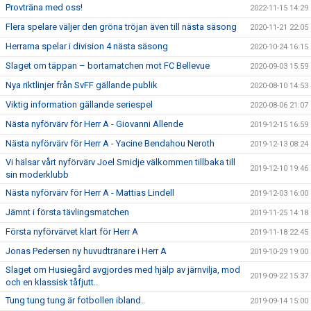
Provträna med oss!
2022-11-15 14:29
Flera spelare väljer den gröna tröjan även till nästa säsong
2020-11-21 22:05
Herrarna spelar i division 4 nästa säsong
2020-10-24 16:15
Slaget om täppan – bortamatchen mot FC Bellevue
2020-09-03 15:59
Nya riktlinjer från SvFF gällande publik
2020-08-10 14:53
Viktig information gällande seriespel
2020-08-06 21:07
Nästa nyförvärv för Herr A - Giovanni Allende
2019-12-15 16:59
Nästa nyförvärv för Herr A - Yacine Bendahou Neroth
2019-12-13 08:24
Vi hälsar vårt nyförvärv Joel Smidje välkommen tillbaka till
2019-12-10 19:46
sin moderklubb
Nästa nyförvärv för Herr A - Mattias Lindell
2019-12-03 16:00
Jämnt i första tävlingsmatchen
2019-11-25 14:18
Första nyförvärvet klart för Herr A
2019-11-18 22:45
Jonas Pedersen ny huvudtränare i Herr A
2019-10-29 19:00
Slaget om Husiegård avgjordes med hjälp av järnvilja, mod
2019-09-22 15:37
och en klassisk tåfjutt..
Tung tung tung är fotbollen ibland..
2019-09-14 15:00