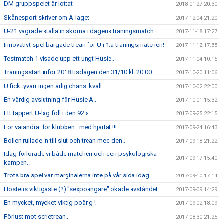
DM gruppspelet är lottat
2018-01-27 20:30
Skånesport skriver om A-laget
2017-12-04 21:20
U-21 vägrade ställa in skorna i dagens träningsmatch..
2017-11-18 17:27
Innovativt spel bärgade trean för U i 1:a träningsmatchen!
2017-11-12 17:35
Testmatch 1 visade upp ett ungt Husie..
2017-11-04 10:15
Träningsstart inför 2018 tisdagen den 31/10 kl. 20.00
2017-10-20 11:06
U fick tyvärr ingen ärlig chans ikväll..
2017-10-02 22:00
En värdig avslutning för Husie A..
2017-10-01 15:32
Ett tappert U-lag föll i den 92:a..
2017-09-25 22:15
För varandra..för klubben...med hjärtat !!!
2017-09-24 16:43
Bollen rullade in till slut och trean med den..
2017-09-18 21:22
Idag förlorade vi både matchen och den psykologiska
2017-09-17 15:40
kampen..
Trots bra spel var marginalerna inte på vår sida idag..
2017-09-10 17:14
Höstens viktigaste (?) "sexpoängare" ökade avståndet..
2017-09-09 14:29
En mycket, mycket viktig poäng !
2017-09-02 18:09
Förlust mot serietrean..
2017-08-30 21:25