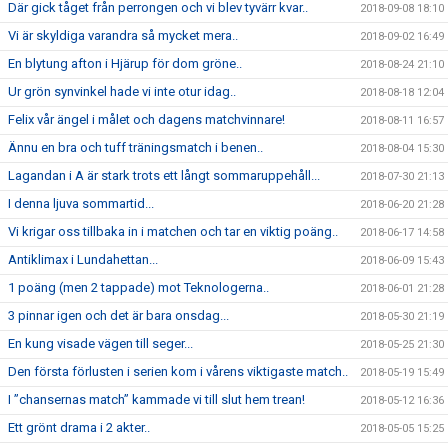
Där gick tåget från perrongen och vi blev tyvärr kvar..
2018-09-08 18:10
Vi är skyldiga varandra så mycket mera..
2018-09-02 16:49
En blytung afton i Hjärup för dom gröne..
2018-08-24 21:10
Ur grön synvinkel hade vi inte otur idag..
2018-08-18 12:04
Felix vår ängel i målet och dagens matchvinnare!
2018-08-11 16:57
Ännu en bra och tuff träningsmatch i benen..
2018-08-04 15:30
Lagandan i A är stark trots ett långt sommaruppehåll...
2018-07-30 21:13
I denna ljuva sommartid...
2018-06-20 21:28
Vi krigar oss tillbaka in i matchen och tar en viktig poäng..
2018-06-17 14:58
Antiklimax i Lundahettan...
2018-06-09 15:43
1 poäng (men 2 tappade) mot Teknologerna..
2018-06-01 21:28
3 pinnar igen och det är bara onsdag...
2018-05-30 21:19
En kung visade vägen till seger...
2018-05-25 21:30
Den första förlusten i serien kom i vårens viktigaste match..
2018-05-19 15:49
I ”chansernas match” kammade vi till slut hem trean!
2018-05-12 16:36
Ett grönt drama i 2 akter..
2018-05-05 15:25