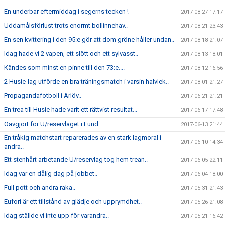
En underbar eftermiddag i segerns tecken !
2017-08-27 17:17
Uddamålsförlust trots enormt bollinnehav..
2017-08-21 23:43
En sen kvittering i den 95:e gör att dom gröne håller undan..
2017-08-18 21:07
Idag hade vi 2 vapen, ett slött och ett sylvasst..
2017-08-13 18:01
Kändes som minst en pinne till den 73:e....
2017-08-12 16:56
2 Husie-lag utförde en bra träningsmatch i varsin halvlek..
2017-08-01 21:27
Propagandafotboll i Arlöv..
2017-06-21 21:21
En trea till Husie hade varit ett rättvist resultat...
2017-06-17 17:48
Oavgjort för U/reservlaget i Lund..
2017-06-13 21:44
En tråkig matchstart reparerades av en stark lagmoral i
2017-06-10 14:34
andra..
Ett stenhårt arbetande U/reservlag tog hem trean..
2017-06-05 22:11
Idag var en dålig dag på jobbet..
2017-06-04 18:00
Full pott och andra raka..
2017-05-31 21:43
Eufori är ett tillstånd av glädje och upprymdhet..
2017-05-26 21:08
Idag ställde vi inte upp för varandra..
2017-05-21 16:42