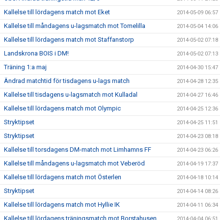
Kallelse till lördagens match mot Eket
2014-05-09 06:57
Kallelse till måndagens u-lagsmatch mot Tomelilla
2014-05-04 14:06
Kallelse till lördagens match mot Staffanstorp
2014-05-02 07:18
Landskrona BOIS i DM!
2014-05-02 07:13
Träning 1:a maj
2014-04-30 15:47
Ändrad matchtid för tisdagens u-lags match
2014-04-28 12:35
Kallelse till tisdagens u-lagsmatch mot Kulladal
2014-04-27 16:46
Kallelse till lördagens match mot Olympic
2014-04-25 12:36
Stryktipset
2014-04-25 11:51
Stryktipset
2014-04-23 08:18
Kallelse till torsdagens DM-match mot Limhamns FF
2014-04-23 06:26
Kallelse till måndagens u-lagsmatch mot Veberöd
2014-04-19 17:37
Kallelse till lördagens match mot Österlen
2014-04-18 10:14
Stryktipset
2014-04-14 08:26
Kallelse till lördagens match mot Hyllie IK
2014-04-11 06:34
Kallelse till lördagens träningsmatch mot Borstahusen
2014-04-04 06:51