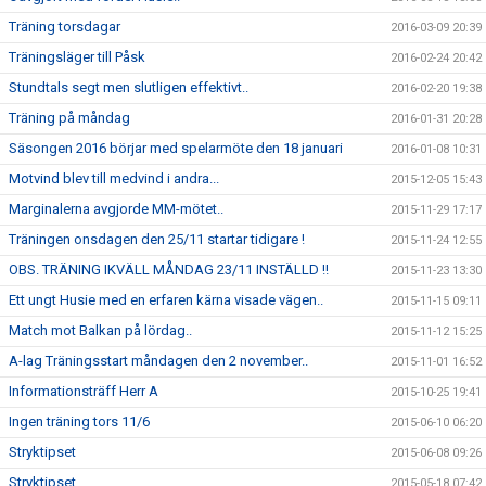
Träning torsdagar
2016-03-09 20:39
Träningsläger till Påsk
2016-02-24 20:42
Stundtals segt men slutligen effektivt..
2016-02-20 19:38
Träning på måndag
2016-01-31 20:28
Säsongen 2016 börjar med spelarmöte den 18 januari
2016-01-08 10:31
Motvind blev till medvind i andra...
2015-12-05 15:43
Marginalerna avgjorde MM-mötet..
2015-11-29 17:17
Träningen onsdagen den 25/11 startar tidigare !
2015-11-24 12:55
OBS. TRÄNING IKVÄLL MÅNDAG 23/11 INSTÄLLD !!
2015-11-23 13:30
Ett ungt Husie med en erfaren kärna visade vägen..
2015-11-15 09:11
Match mot Balkan på lördag..
2015-11-12 15:25
A-lag Träningsstart måndagen den 2 november..
2015-11-01 16:52
Informationsträff Herr A
2015-10-25 19:41
Ingen träning tors 11/6
2015-06-10 06:20
Stryktipset
2015-06-08 09:26
Stryktipset
2015-05-18 07:42