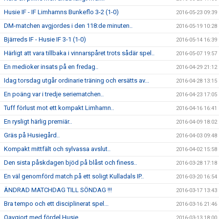
Husie IF - IF Limhamns Bunkeflo 3-2 (1-0)
2016-05-23 09:39
DM-matchen avgjordes i den 118:de minuten..
2016-05-19 10:28
Bjärreds IF - Husie IF 3-1 (1-0)
2016-05-14 16:39
Härligt att vara tillbaka i vinnarspåret trots sådär spel..
2016-05-07 19:57
En medioker insats på en fredag..
2016-04-29 21:12
Idag torsdag utgår ordinarie träning och ersätts av...
2016-04-28 13:15
En poäng var i tredje seriematchen..
2016-04-23 17:05
Tuff förlust mot ett kompakt Limhamn..
2016-04-16 16:41
En rysligt härlig premiär..
2016-04-09 18:02
Gräs på Husiegård..
2016-04-03 09:48
Kompakt mittfält och sylvassa avslut..
2016-04-02 15:58
Den sista påskdagen bjöd på blåst och finess..
2016-03-28 17:18
En väl genomförd match på ett soligt Kulladals IP..
2016-03-20 16:54
ÄNDRAD MATCHDAG TILL SÖNDAG !!!
2016-03-17 13:43
Bra tempo och ett disciplinerat spel...
2016-03-16 21:46
Oavgjort med fördel Husie..
2016-03-13 18:00