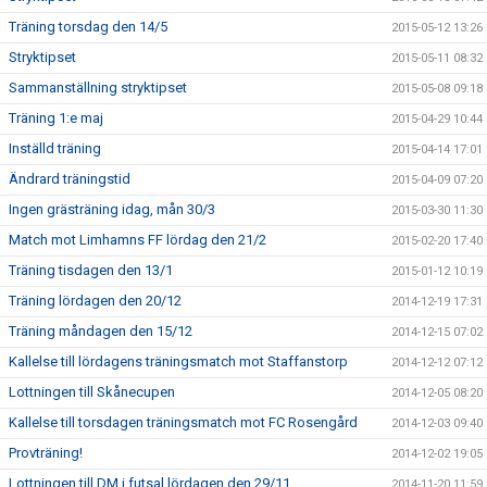
Träning torsdag den 14/5
2015-05-12 13:26
Stryktipset
2015-05-11 08:32
Sammanställning stryktipset
2015-05-08 09:18
Träning 1:e maj
2015-04-29 10:44
Inställd träning
2015-04-14 17:01
Ändrard träningstid
2015-04-09 07:20
Ingen grästräning idag, mån 30/3
2015-03-30 11:30
Match mot Limhamns FF lördag den 21/2
2015-02-20 17:40
Träning tisdagen den 13/1
2015-01-12 10:19
Träning lördagen den 20/12
2014-12-19 17:31
Träning måndagen den 15/12
2014-12-15 07:02
Kallelse till lördagens träningsmatch mot Staffanstorp
2014-12-12 07:12
Lottningen till Skånecupen
2014-12-05 08:20
Kallelse till torsdagen träningsmatch mot FC Rosengård
2014-12-03 09:40
Provträning!
2014-12-02 19:05
Lottningen till DM i futsal lördagen den 29/11
2014-11-20 11:59