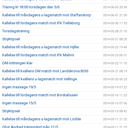
Träning kl 18:00 torsdagen den 5/6
2014-06-03 20:34
Kallelse till måndagens u-lagsmatch mot Staffanstorp
2014-06-01 21:30
Kallelse till lördagens match mot IFK Trelleborg
2014-05-30 17:33
Torsdagsträning
2014-05-28 21:10
Stryktipset
2014-05-27 08:25
Kallelse till måndagens u-lagsmatch mot Hyllie
2014-05-25 19:44
Kallelse till lördagens match mot IFK Malmö
2014-05-23 06:51
DM-lottningen klar
2014-05-22 11:10
Kallelse till kvällens DM match mot Landskrona BOIS
2014-05-21 08:19
Kallelse till kvällens u-lagsmatch mot Vellinge
2014-05-20 06:23
Ingen massage 19/5
2014-05-19 07:22
Kallelse till lördagens match mot Borstahusen
2014-05-16 11:23
Ingen massage 15/5
2014-05-15 07:56
Stryktipset
2014-05-13 08:42
Kallelse till måndagens u-lagsmatch mot Lödde
2014-05-11 21:25
Obs! Ändrad träningstid mån 12/5
2014-05-11 21:23