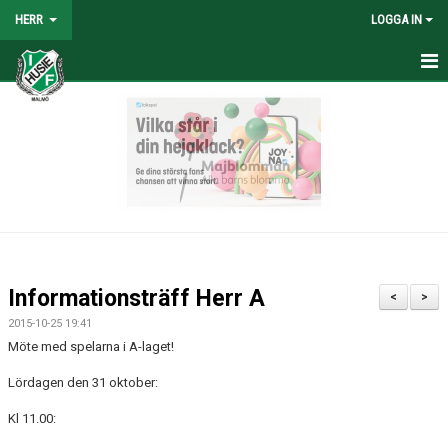
HERR
LOGGA IN
HEM
NYHETER
TRUPPEN
KALENDER
TABELL/RESULTAT
Informationsträff Herr A
<
>
MATCHER
2015-10-25 19:41
Möte med spelarna i A-laget!
BILDGALLERI
Lördagen den 31 oktober:
KONTAKT
Kl 11.00: