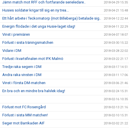
Jämn match mot RFF och fortfarande serieledare..
2018-04-29 15:35
Husies soldater krigar till sig en ny trea...
2018-04-21 15:48
Ett hårt arbete i Teckomatorp (mot Billeberga) betalade sig..
2018-04-12 22:44
Energin flödade i det unga Husie-laget idag!
2018-04-11 22:29
Vinst i premiären
2018-04-07 18:07
Förlust i sista träningsmatchen
2018-03-30 15:22
Vidare i DM
2018-03-28 22:02
Förlust i kvartsfinalen mot IFK Malmö
2018-03-22 21:17
Tredje raka segern i DM
2018-03-17 14:51
Andra raka vinsten i DM
2018-03-11 17:06
Vinst i första DM-matchen
2018-03-06 21:46
En bra och en mindre bra halvlek idag!
2018-02-24 15:31
2018-02-16 10:35
Förlust mot FC Rosengård
2018-02-13 21:16
Förlust i sista MM matchen!
2018-02-10 15:31
Seger mot Barrikaden AIF
2018-02-02 21:22