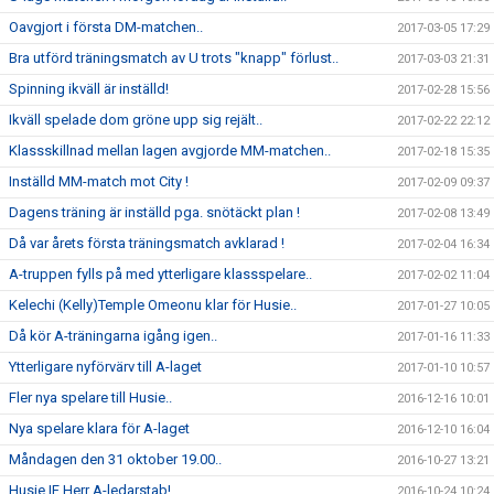
Oavgjort i första DM-matchen..
2017-03-05 17:29
Bra utförd träningsmatch av U trots "knapp" förlust..
2017-03-03 21:31
Spinning ikväll är inställd!
2017-02-28 15:56
Ikväll spelade dom gröne upp sig rejält..
2017-02-22 22:12
Klassskillnad mellan lagen avgjorde MM-matchen..
2017-02-18 15:35
Inställd MM-match mot City !
2017-02-09 09:37
Dagens träning är inställd pga. snötäckt plan !
2017-02-08 13:49
Då var årets första träningsmatch avklarad !
2017-02-04 16:34
A-truppen fylls på med ytterligare klassspelare..
2017-02-02 11:04
Kelechi (Kelly)Temple Omeonu klar för Husie..
2017-01-27 10:05
Då kör A-träningarna igång igen..
2017-01-16 11:33
Ytterligare nyförvärv till A-laget
2017-01-10 10:57
Fler nya spelare till Husie..
2016-12-16 10:01
Nya spelare klara för A-laget
2016-12-10 16:04
Måndagen den 31 oktober 19.00..
2016-10-27 13:21
Husie IF Herr A-ledarstab!
2016-10-24 10:24