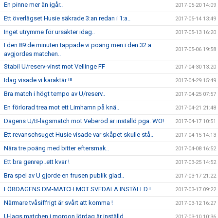
En pinne mer än igår..
2017-05-20 14:09
Ett överlägset Husie säkrade 3:an redan i 1:a..
2017-05-14 13:49
Inget utrymme för ursäkter idag..
2017-05-13 16:20
I den 89:de minuten tappade vi poäng men i den 32:a
2017-05-06 19:58
avgjordes matchen..
Stabil U/reserv-vinst mot Vellinge FF
2017-04-30 13:20
Idag visade vi karaktär !!!
2017-04-29 15:49
Bra match i högt tempo av U/reserv..
2017-04-25 07:57
En förlorad trea mot ett Limhamn på knä..
2017-04-21 21:48
Dagens U/B-lagsmatch mot Veberöd är inställd pga. WO!
2017-04-17 10:51
Ett revanschsuget Husie visade var skåpet skulle stå..
2017-04-15 14:13
Nära tre poäng med bitter eftersmak..
2017-04-08 16:52
Ett bra genrep..ett kvar !
2017-03-25 14:52
Bra spel av U gjorde en frusen publik glad..
2017-03-17 21:22
LÖRDAGENS DM-MATCH MOT SVEDALA INSTÄLLD !
2017-03-17 09:22
Närmare tvåsiffrigt är svårt att komma !
2017-03-12 16:27
U-lags matchen i morgon lördag är inställd..
2017-03-10 10:36