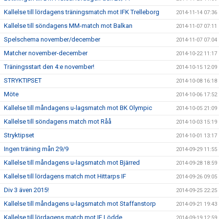
Kallelse till lördagens träningsmatch mot IFK Trelleborg
2014-11-14 07:36
Kallelse till söndagens MM-match mot Balkan
2014-11-07 07:11
Spelschema november/december
2014-11-07 07:04
Matcher november-december
2014-10-22 11:17
Träningsstart den 4:e november!
2014-10-15 12:09
STRYKTIPSET
2014-10-08 16:18
Möte
2014-10-06 17:52
Kallelse till måndagens u-lagsmatch mot BK Olympic
2014-10-05 21:09
Kallelse till söndagens match mot Råå
2014-10-03 15:19
Stryktipset
2014-10-01 13:17
Ingen träning mån 29/9
2014-09-29 11:55
Kallelse till måndagens u-lagsmatch mot Bjärred
2014-09-28 18:59
Kallelse till lördagens match mot Hittarps IF
2014-09-26 09:05
Div 3 även 2015!
2014-09-25 22:25
Kallelse till måndagens u-lagsmatch mot Staffanstorp
2014-09-21 19:43
Kallelse till lördagens match mot IF Lödde
2014-09-19 12:59