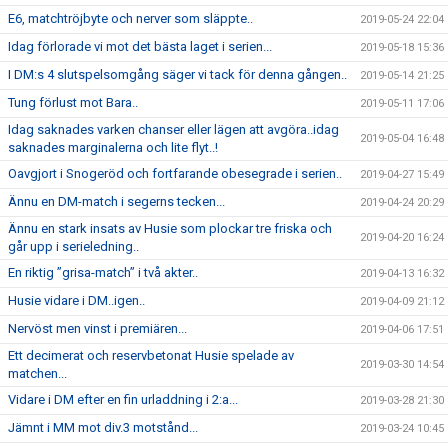
E6, matchtröjbyte och nerver som släppte..
2019-05-24 22:04
Idag förlorade vi mot det bästa laget i serien...
2019-05-18 15:36
I DM:s 4 slutspelsomgång säger vi tack för denna gången..
2019-05-14 21:25
Tung förlust mot Bara..
2019-05-11 17:06
Idag saknades varken chanser eller lägen att avgöra..idag
2019-05-04 16:48
saknades marginalerna och lite flyt..!
Oavgjort i Snogeröd och fortfarande obesegrade i serien..
2019-04-27 15:49
Ännu en DM-match i segerns tecken...
2019-04-24 20:29
Ännu en stark insats av Husie som plockar tre friska och
2019-04-20 16:24
går upp i serieledning..
En riktig ”grisa-match” i två akter..
2019-04-13 16:32
Husie vidare i DM..igen..
2019-04-09 21:12
Nervöst men vinst i premiären...
2019-04-06 17:51
Ett decimerat och reservbetonat Husie spelade av
2019-03-30 14:54
matchen...
Vidare i DM efter en fin urladdning i 2:a...
2019-03-28 21:30
Jämnt i MM mot div.3 motstånd...
2019-03-24 10:45