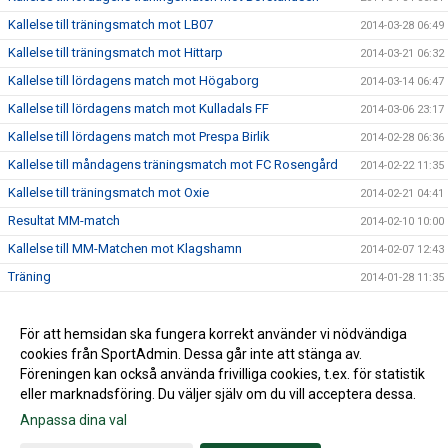
Kallelse till träningsmatch mot LB07
2014-03-28 06:49
Kallelse till träningsmatch mot Hittarp
2014-03-21 06:32
Kallelse till lördagens match mot Högaborg
2014-03-14 06:47
Kallelse till lördagens match mot Kulladals FF
2014-03-06 23:17
Kallelse till lördagens match mot Prespa Birlik
2014-02-28 06:36
Kallelse till måndagens träningsmatch mot FC Rosengård
2014-02-22 11:35
Kallelse till träningsmatch mot Oxie
2014-02-21 04:41
Resultat MM-match
2014-02-10 10:00
Kallelse till MM-Matchen mot Klagshamn
2014-02-07 12:43
Träning
2014-01-28 11:35
Internmatch
2014-01-24 15:53
Lördagsträningen är inställd
För att hemsidan ska fungera korrekt använder vi nödvändiga
2014-01-17 20:19
cookies från SportAdmin. Dessa går inte att stänga av.
2014-01-14 14:02
Föreningen kan också använda frivilliga cookies, t.ex. för statistik
eller marknadsföring. Du väljer själv om du vill acceptera dessa.
Anpassa dina val
Cookie-inställningar
Gå till Webbversion