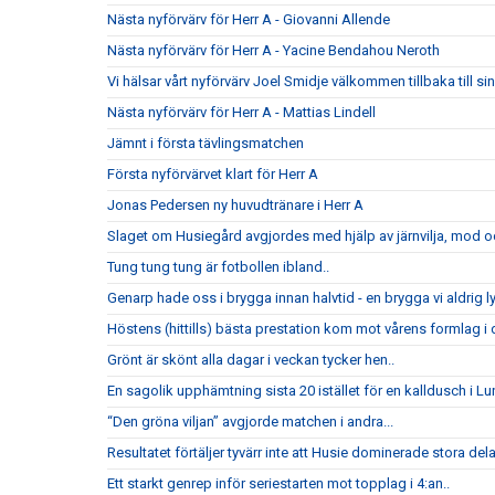
Nästa nyförvärv för Herr A - Giovanni Allende
Nästa nyförvärv för Herr A - Yacine Bendahou Neroth
Vi hälsar vårt nyförvärv Joel Smidje välkommen tillbaka till 
Nästa nyförvärv för Herr A - Mattias Lindell
Jämnt i första tävlingsmatchen
Första nyförvärvet klart för Herr A
Jonas Pedersen ny huvudtränare i Herr A
Slaget om Husiegård avgjordes med hjälp av järnvilja, mod och
Tung tung tung är fotbollen ibland..
Genarp hade oss i brygga innan halvtid - en brygga vi aldrig l
Höstens (hittills) bästa prestation kom mot vårens formlag i di
Grönt är skönt alla dagar i veckan tycker hen..
En sagolik upphämtning sista 20 istället för en kalldusch i Lu
“Den gröna viljan” avgjorde matchen i andra...
Resultatet förtäljer tyvärr inte att Husie dominerade stora del
Ett starkt genrep inför seriestarten mot topplag i 4:an..