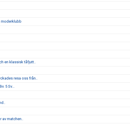
sin moderklubb
 en klassisk tåfjutt..
yckades resa oss från..
v. 5 Sv...
nd..
ar av matchen..