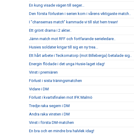
En kung visade vägen till seger...
Den första förlusten i serien kom i vårens viktigaste match..
I ”chansernas match” kammade vi till slut hem trean!
Ett grönt drama i 2 akter..
Jämn match mot RFF och fortfarande serieledare..
Husies soldater krigar till sig en ny trea...
Ett hårt arbete i Teckomatorp (mot Billeberga) betalade sig..
Energin flödade i det unga Husie-laget idag!
Vinst i premiären
Förlust i sista träningsmatchen
Vidare i DM
Förlust i kvartsfinalen mot IFK Malmö
Tredje raka segern i DM
Andra raka vinsten i DM
Vinst i första DM-matchen
En bra och en mindre bra halvlek idag!