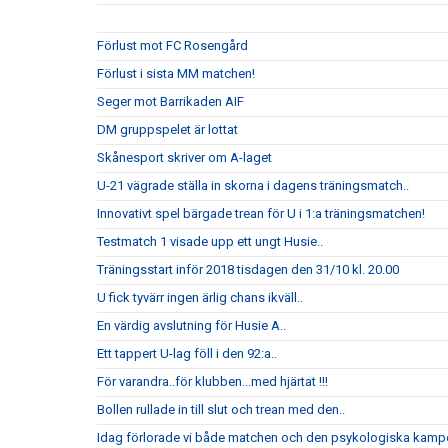
Förlust mot FC Rosengård
Förlust i sista MM matchen!
Seger mot Barrikaden AIF
DM gruppspelet är lottat
Skånesport skriver om A-laget
U-21 vägrade ställa in skorna i dagens träningsmatch..
Innovativt spel bärgade trean för U i 1:a träningsmatchen!
Testmatch 1 visade upp ett ungt Husie..
Träningsstart inför 2018 tisdagen den 31/10 kl. 20.00
U fick tyvärr ingen ärlig chans ikväll..
En värdig avslutning för Husie A..
Ett tappert U-lag föll i den 92:a..
För varandra..för klubben...med hjärtat !!!
Bollen rullade in till slut och trean med den..
Idag förlorade vi både matchen och den psykologiska kampe