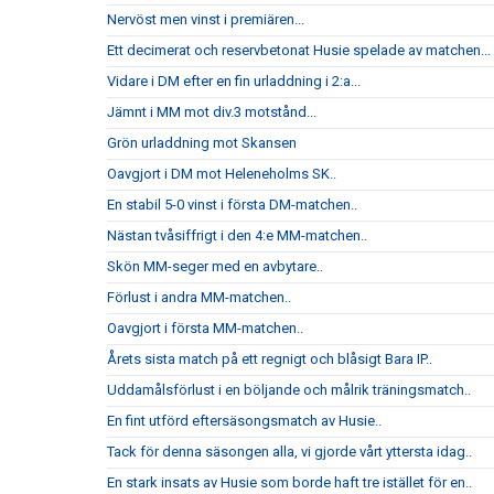
Nervöst men vinst i premiären...
Ett decimerat och reservbetonat Husie spelade av matchen...
Vidare i DM efter en fin urladdning i 2:a...
Jämnt i MM mot div.3 motstånd...
Grön urladdning mot Skansen
Oavgjort i DM mot Heleneholms SK..
En stabil 5-0 vinst i första DM-matchen..
Nästan tvåsiffrigt i den 4:e MM-matchen..
Skön MM-seger med en avbytare..
Förlust i andra MM-matchen..
Oavgjort i första MM-matchen..
Årets sista match på ett regnigt och blåsigt Bara IP..
Uddamålsförlust i en böljande och målrik träningsmatch..
En fint utförd eftersäsongsmatch av Husie..
Tack för denna säsongen alla, vi gjorde vårt yttersta idag..
En stark insats av Husie som borde haft tre istället för en..