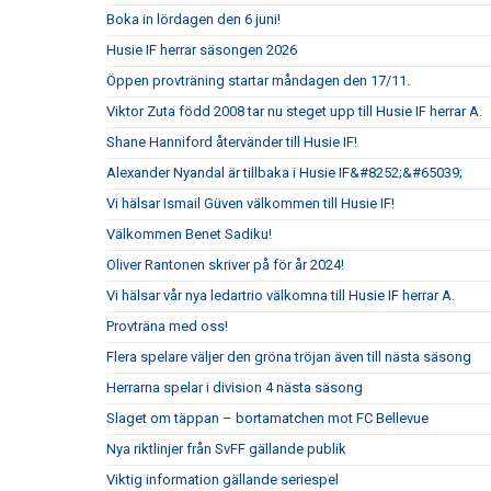
Boka in lördagen den 6 juni!
Husie IF herrar säsongen 2026
Öppen provträning startar måndagen den 17/11.
Viktor Zuta född 2008 tar nu steget upp till Husie IF herrar A.
Shane Hanniford återvänder till Husie IF!
Alexander Nyandal är tillbaka i Husie IF&#8252;&#65039;
Vi hälsar Ismail Güven välkommen till Husie IF!
Välkommen Benet Sadiku!
Oliver Rantonen skriver på för år 2024!
Vi hälsar vår nya ledartrio välkomna till Husie IF herrar A.
Provträna med oss!
Flera spelare väljer den gröna tröjan även till nästa säsong
Herrarna spelar i division 4 nästa säsong
Slaget om täppan – bortamatchen mot FC Bellevue
Nya riktlinjer från SvFF gällande publik
Viktig information gällande seriespel