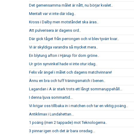
Det gemensamma målet är nått, nu börjar kvalet..
Mentalt var vi inte där idag..
Kross i Dalby men motståndet ska äras..
Att pulverisera är dagens ord..
Där gick tåget från perrongen och vi blev tyvärr kvar..
Vi är skyldiga varandra så mycket mera..
En blytung afton i Hjärup för dom gröne..
Ur grön synvinkel hade vi inte otur idag..
Felix vår ängel i målet och dagens matchvinnare!
Ännu en bra och tuff träningsmatch i benen..
Lagandan i A är stark trots ett långt sommaruppehåll...
I denna ljuva sommartid...
Vi krigar oss tillbaka in i matchen och tar en viktig poäng..
Antiklimax i Lundahettan...
1 poäng (men 2 tappade) mot Teknologerna..
3 pinnar igen och det är bara onsdag...