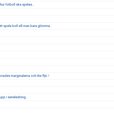
ur fotboll ska spelas...
 spela boll vill man bara glömma..
nades marginalerna och lite flyt..!
pp i serieledning..