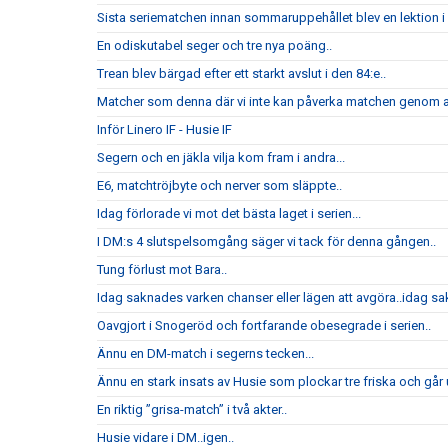
Sista seriematchen innan sommaruppehållet blev en lektion i h
En odiskutabel seger och tre nya poäng..
Trean blev bärgad efter ett starkt avslut i den 84:e..
Matcher som denna där vi inte kan påverka matchen genom att
Inför Linero IF - Husie IF
Segern och en jäkla vilja kom fram i andra...
E6, matchtröjbyte och nerver som släppte..
Idag förlorade vi mot det bästa laget i serien...
I DM:s 4 slutspelsomgång säger vi tack för denna gången..
Tung förlust mot Bara..
Idag saknades varken chanser eller lägen att avgöra..idag sak
Oavgjort i Snogeröd och fortfarande obesegrade i serien..
Ännu en DM-match i segerns tecken...
Ännu en stark insats av Husie som plockar tre friska och går u
En riktig ”grisa-match” i två akter..
Husie vidare i DM..igen..