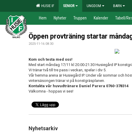
HUSIE IF
SENIOR
UNGDOM
BARN
Hem
Nyheter
Truppen
Kalender
Tabell/Res
Öppen provträning startar månda
2025-11-16 08:30
Kom och testa med oss!
Med start måndag 17/11 kl 20.00-21.30 Husiegård IP konstgr
Vi tränar två till tre pass i veckan, spelar i div 5.
Vår hemma arena är Husiegård IP. Under vår sommar och höst 
vintersäsongen tränar vi på konstgräsplanen.
Kontakta vår huvudtränare Daniel Parera 0760-378314
Välkomna - hoppas vi ses!
Nyhetsarkiv