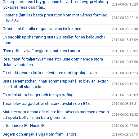
Genarp hade oss i brygga innan halvtid - en brygga vi aldrig
2019-09-07 15:23
lyckades resa oss från..
Höstens (hittills) bästa prestation kom mot vårens formlag
2019-08-30 22:19
i div. 5 Sv...
Grönt är skönt alla dagar i veckan tycker hen..
2019-08-23 20:48
En sagolik upphämtning sista 20 istället för en kalldusch i
2019-08-18 17:09
Lund..
“Den gröna viljan” avgjorde matchen i andra...
2019-08-14 22:02
Resultatet förtäljer tyvärr inte att Husie dominerade stora
2019-08-10 15:58
delar av matchen..
Ett starkt genrep inför seriestarten mot topplag i 4:an..
2019-08-03 15:23
Sista seriematchen innan sommaruppehållet blev en lektion
2019-06-20 10:24
i hur fotboll ska spelas...
En odiskutabel seger och tre nya poäng..
2019-06-15 15:09
Trean blev bärgad efter ett starkt avslut i den 84:e..
2019-06-08 16:31
Matcher som denna där vi inte kan påverka matchen genom
2019-06-02 18:32
att spela boll vill man bara glömma..
Inför Linero IF - Husie IF
2019-06-02 07:00
Segern och en jäkla vilja kom fram i andra...
2019-05-29 21:15