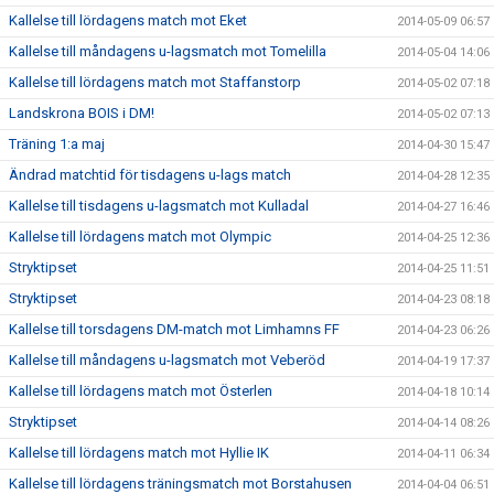
Kallelse till lördagens match mot Eket
2014-05-09 06:57
Kallelse till måndagens u-lagsmatch mot Tomelilla
2014-05-04 14:06
Kallelse till lördagens match mot Staffanstorp
2014-05-02 07:18
Landskrona BOIS i DM!
2014-05-02 07:13
Träning 1:a maj
2014-04-30 15:47
Ändrad matchtid för tisdagens u-lags match
2014-04-28 12:35
Kallelse till tisdagens u-lagsmatch mot Kulladal
2014-04-27 16:46
Kallelse till lördagens match mot Olympic
2014-04-25 12:36
Stryktipset
2014-04-25 11:51
Stryktipset
2014-04-23 08:18
Kallelse till torsdagens DM-match mot Limhamns FF
2014-04-23 06:26
Kallelse till måndagens u-lagsmatch mot Veberöd
2014-04-19 17:37
Kallelse till lördagens match mot Österlen
2014-04-18 10:14
Stryktipset
2014-04-14 08:26
Kallelse till lördagens match mot Hyllie IK
2014-04-11 06:34
Kallelse till lördagens träningsmatch mot Borstahusen
2014-04-04 06:51