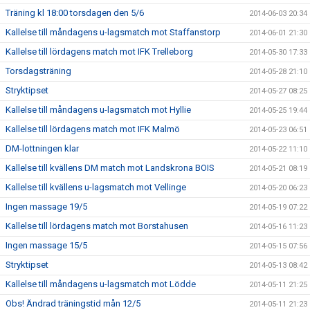
Träning kl 18:00 torsdagen den 5/6
2014-06-03 20:34
Kallelse till måndagens u-lagsmatch mot Staffanstorp
2014-06-01 21:30
Kallelse till lördagens match mot IFK Trelleborg
2014-05-30 17:33
Torsdagsträning
2014-05-28 21:10
Stryktipset
2014-05-27 08:25
Kallelse till måndagens u-lagsmatch mot Hyllie
2014-05-25 19:44
Kallelse till lördagens match mot IFK Malmö
2014-05-23 06:51
DM-lottningen klar
2014-05-22 11:10
Kallelse till kvällens DM match mot Landskrona BOIS
2014-05-21 08:19
Kallelse till kvällens u-lagsmatch mot Vellinge
2014-05-20 06:23
Ingen massage 19/5
2014-05-19 07:22
Kallelse till lördagens match mot Borstahusen
2014-05-16 11:23
Ingen massage 15/5
2014-05-15 07:56
Stryktipset
2014-05-13 08:42
Kallelse till måndagens u-lagsmatch mot Lödde
2014-05-11 21:25
Obs! Ändrad träningstid mån 12/5
2014-05-11 21:23