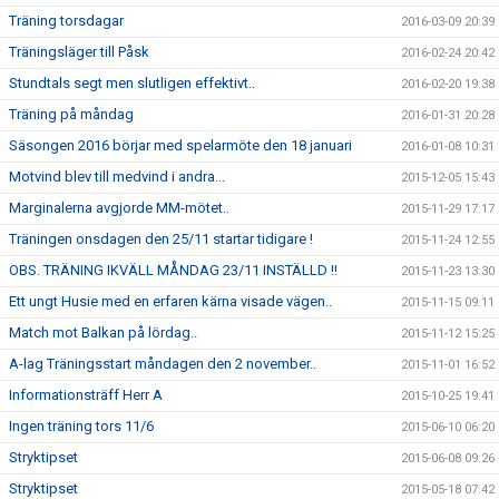
Träning torsdagar
2016-03-09 20:39
Träningsläger till Påsk
2016-02-24 20:42
Stundtals segt men slutligen effektivt..
2016-02-20 19:38
Träning på måndag
2016-01-31 20:28
Säsongen 2016 börjar med spelarmöte den 18 januari
2016-01-08 10:31
Motvind blev till medvind i andra...
2015-12-05 15:43
Marginalerna avgjorde MM-mötet..
2015-11-29 17:17
Träningen onsdagen den 25/11 startar tidigare !
2015-11-24 12:55
OBS. TRÄNING IKVÄLL MÅNDAG 23/11 INSTÄLLD !!
2015-11-23 13:30
Ett ungt Husie med en erfaren kärna visade vägen..
2015-11-15 09:11
Match mot Balkan på lördag..
2015-11-12 15:25
A-lag Träningsstart måndagen den 2 november..
2015-11-01 16:52
Informationsträff Herr A
2015-10-25 19:41
Ingen träning tors 11/6
2015-06-10 06:20
Stryktipset
2015-06-08 09:26
Stryktipset
2015-05-18 07:42