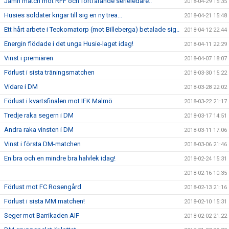
Jämn match mot RFF och fortfarande serieledare..
2018-04-29 15:35
Husies soldater krigar till sig en ny trea...
2018-04-21 15:48
Ett hårt arbete i Teckomatorp (mot Billeberga) betalade sig..
2018-04-12 22:44
Energin flödade i det unga Husie-laget idag!
2018-04-11 22:29
Vinst i premiären
2018-04-07 18:07
Förlust i sista träningsmatchen
2018-03-30 15:22
Vidare i DM
2018-03-28 22:02
Förlust i kvartsfinalen mot IFK Malmö
2018-03-22 21:17
Tredje raka segern i DM
2018-03-17 14:51
Andra raka vinsten i DM
2018-03-11 17:06
Vinst i första DM-matchen
2018-03-06 21:46
En bra och en mindre bra halvlek idag!
2018-02-24 15:31
2018-02-16 10:35
Förlust mot FC Rosengård
2018-02-13 21:16
Förlust i sista MM matchen!
2018-02-10 15:31
Seger mot Barrikaden AIF
2018-02-02 21:22