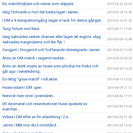
E6, matchtröjbyte och nerver som släppte..
2019-05-24 22:04
Idag förlorade vi mot det bästa laget i serien...
2019-05-18 15:36
I DM:s 4 slutspelsomgång säger vi tack för denna gången..
2019-05-14 21:25
Tung förlust mot Bara..
2019-05-11 17:06
Idag saknades varken chanser eller lägen att avgöra..idag
2019-05-04 16:48
saknades marginalerna och lite flyt..!
Oavgjort i Snogeröd och fortfarande obesegrade i serien..
2019-04-27 15:49
Ännu en DM-match i segerns tecken...
2019-04-24 20:29
Ännu en stark insats av Husie som plockar tre friska och
2019-04-20 16:24
går upp i serieledning..
En riktig ”grisa-match” i två akter..
2019-04-13 16:32
Husie vidare i DM..igen..
2019-04-09 21:12
Nervöst men vinst i premiären...
2019-04-06 17:51
Ett decimerat och reservbetonat Husie spelade av
2019-03-30 14:54
matchen...
Vidare i DM efter en fin urladdning i 2:a...
2019-03-28 21:30
Jämnt i MM mot div.3 motstånd...
2019-03-24 10:45