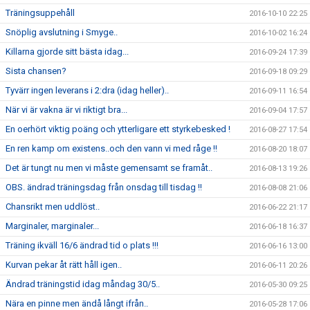
Träningsuppehåll
2016-10-10 22:25
Snöplig avslutning i Smyge..
2016-10-02 16:24
Killarna gjorde sitt bästa idag...
2016-09-24 17:39
Sista chansen?
2016-09-18 09:29
Tyvärr ingen leverans i 2:dra (idag heller)..
2016-09-11 16:54
När vi är vakna är vi riktigt bra...
2016-09-04 17:57
En oerhört viktig poäng och ytterligare ett styrkebesked !
2016-08-27 17:54
En ren kamp om existens..och den vann vi med råge !!
2016-08-20 18:07
Det är tungt nu men vi måste gemensamt se framåt..
2016-08-13 19:26
OBS. ändrad träningsdag från onsdag till tisdag !!
2016-08-08 21:06
Chansrikt men uddlöst..
2016-06-22 21:17
Marginaler, marginaler...
2016-06-18 16:37
Träning ikväll 16/6 ändrad tid o plats !!!
2016-06-16 13:00
Kurvan pekar åt rätt håll igen..
2016-06-11 20:26
Ändrad träningstid idag måndag 30/5..
2016-05-30 09:25
Nära en pinne men ändå långt ifrån..
2016-05-28 17:06