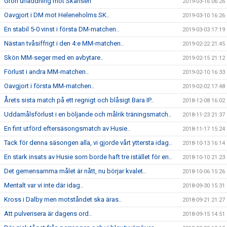
Grön urladdning mot Skansen
2019-03-16 06:26
Oavgjort i DM mot Heleneholms SK..
2019-03-10 16:26
En stabil 5-0 vinst i första DM-matchen..
2019-03-03 17:19
Nästan tvåsiffrigt i den 4:e MM-matchen..
2019-02-22 21:45
Skön MM-seger med en avbytare..
2019-02-15 21:12
Förlust i andra MM-matchen..
2019-02-10 16:33
Oavgjort i första MM-matchen..
2019-02-02 17:48
Årets sista match på ett regnigt och blåsigt Bara IP..
2018-12-08 16:02
Uddamålsförlust i en böljande och målrik träningsmatch..
2018-11-23 21:37
En fint utförd eftersäsongsmatch av Husie..
2018-11-17 15:24
Tack för denna säsongen alla, vi gjorde vårt yttersta idag..
2018-10-13 16:14
En stark insats av Husie som borde haft tre istället för en..
2018-10-10 21:23
Det gemensamma målet är nått, nu börjar kvalet..
2018-10-06 15:26
Mentalt var vi inte där idag..
2018-09-30 15:31
Kross i Dalby men motståndet ska äras..
2018-09-21 21:27
Att pulverisera är dagens ord..
2018-09-15 14:51