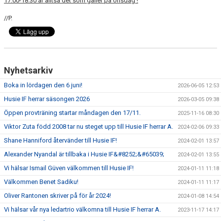
17.00-18.30 är alltså det som gäller på onsdag !
//P.
Nyhetsarkiv
Boka in lördagen den 6 juni!
2026-06-05 12:53
Husie IF herrar säsongen 2026
2026-03-05 09:38
Öppen provträning startar måndagen den 17/11.
2025-11-16 08:30
Viktor Zuta född 2008 tar nu steget upp till Husie IF herrar A.
2024-02-06 09:33
Shane Hanniford återvänder till Husie IF!
2024-02-01 13:57
Alexander Nyandal är tillbaka i Husie IF&#8252;&#65039;
2024-02-01 13:55
Vi hälsar Ismail Güven välkommen till Husie IF!
2024-01-11 11:18
Välkommen Benet Sadiku!
2024-01-11 11:17
Oliver Rantonen skriver på för år 2024!
2024-01-08 14:54
Vi hälsar vår nya ledartrio välkomna till Husie IF herrar A.
2023-11-17 14:17