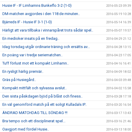
Husie IF - IF Limhamns Bunkeflo 3-2 (1-0)
2016-05-23 09:39
DM-matchen avgjordes i den 118:de minuten..
2016-05-19 10:28
Bjärreds IF - Husie IF 3-1 (1-0)
2016-05-14 16:39
Härligt att vara tillbaka i vinnarspåret trots sådär spel..
2016-05-07 19:57
En medioker insats på en fredag..
2016-04-29 21:12
Idag torsdag utgår ordinarie träning och ersätts av...
2016-04-28 13:15
En poäng var i tredje seriematchen..
2016-04-23 17:05
Tuff förlust mot ett kompakt Limhamn..
2016-04-16 16:41
En rysligt härlig premiär..
2016-04-09 18:02
Gräs på Husiegård..
2016-04-03 09:48
Kompakt mittfält och sylvassa avslut..
2016-04-02 15:58
Den sista påskdagen bjöd på blåst och finess..
2016-03-28 17:18
En väl genomförd match på ett soligt Kulladals IP..
2016-03-20 16:54
ÄNDRAD MATCHDAG TILL SÖNDAG !!!
2016-03-17 13:43
Bra tempo och ett disciplinerat spel...
2016-03-16 21:46
Oavgjort med fördel Husie..
2016-03-13 18:00