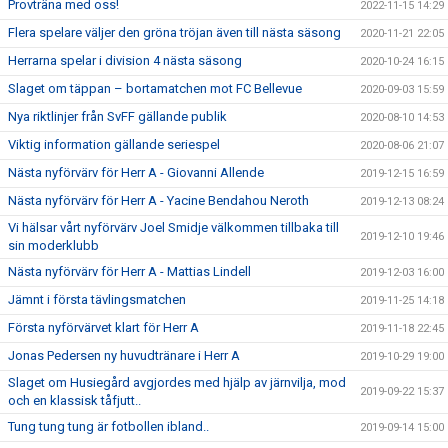
Provträna med oss!
2022-11-15 14:29
Flera spelare väljer den gröna tröjan även till nästa säsong
2020-11-21 22:05
Herrarna spelar i division 4 nästa säsong
2020-10-24 16:15
Slaget om täppan – bortamatchen mot FC Bellevue
2020-09-03 15:59
Nya riktlinjer från SvFF gällande publik
2020-08-10 14:53
Viktig information gällande seriespel
2020-08-06 21:07
Nästa nyförvärv för Herr A - Giovanni Allende
2019-12-15 16:59
Nästa nyförvärv för Herr A - Yacine Bendahou Neroth
2019-12-13 08:24
Vi hälsar vårt nyförvärv Joel Smidje välkommen tillbaka till
2019-12-10 19:46
sin moderklubb
Nästa nyförvärv för Herr A - Mattias Lindell
2019-12-03 16:00
Jämnt i första tävlingsmatchen
2019-11-25 14:18
Första nyförvärvet klart för Herr A
2019-11-18 22:45
Jonas Pedersen ny huvudtränare i Herr A
2019-10-29 19:00
Slaget om Husiegård avgjordes med hjälp av järnvilja, mod
2019-09-22 15:37
och en klassisk tåfjutt..
Tung tung tung är fotbollen ibland..
2019-09-14 15:00