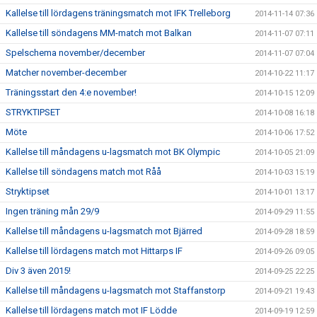
Kallelse till lördagens träningsmatch mot IFK Trelleborg
2014-11-14 07:36
Kallelse till söndagens MM-match mot Balkan
2014-11-07 07:11
Spelschema november/december
2014-11-07 07:04
Matcher november-december
2014-10-22 11:17
Träningsstart den 4:e november!
2014-10-15 12:09
STRYKTIPSET
2014-10-08 16:18
Möte
2014-10-06 17:52
Kallelse till måndagens u-lagsmatch mot BK Olympic
2014-10-05 21:09
Kallelse till söndagens match mot Råå
2014-10-03 15:19
Stryktipset
2014-10-01 13:17
Ingen träning mån 29/9
2014-09-29 11:55
Kallelse till måndagens u-lagsmatch mot Bjärred
2014-09-28 18:59
Kallelse till lördagens match mot Hittarps IF
2014-09-26 09:05
Div 3 även 2015!
2014-09-25 22:25
Kallelse till måndagens u-lagsmatch mot Staffanstorp
2014-09-21 19:43
Kallelse till lördagens match mot IF Lödde
2014-09-19 12:59