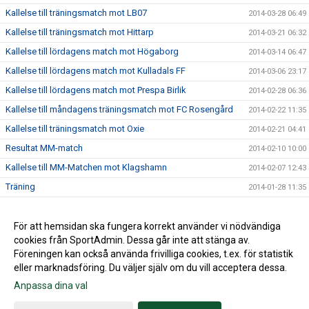
Kallelse till träningsmatch mot LB07
2014-03-28 06:49
Kallelse till träningsmatch mot Hittarp
2014-03-21 06:32
Kallelse till lördagens match mot Högaborg
2014-03-14 06:47
Kallelse till lördagens match mot Kulladals FF
2014-03-06 23:17
Kallelse till lördagens match mot Prespa Birlik
2014-02-28 06:36
Kallelse till måndagens träningsmatch mot FC Rosengård
2014-02-22 11:35
Kallelse till träningsmatch mot Oxie
2014-02-21 04:41
Resultat MM-match
2014-02-10 10:00
Kallelse till MM-Matchen mot Klagshamn
2014-02-07 12:43
Träning
2014-01-28 11:35
Internmatch
2014-01-24 15:53
Lördagsträningen är inställd
För att hemsidan ska fungera korrekt använder vi nödvändiga
2014-01-17 20:19
cookies från SportAdmin. Dessa går inte att stänga av.
2014-01-14 14:02
Föreningen kan också använda frivilliga cookies, t.ex. för statistik
eller marknadsföring. Du väljer själv om du vill acceptera dessa.
Anpassa dina val
Cookie-inställningar
Gå till Webbversion