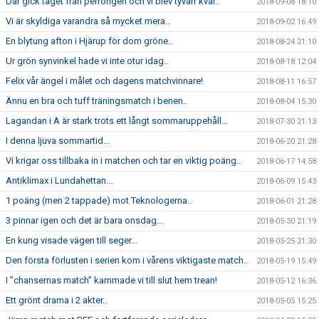
Där gick tåget från perrongen och vi blev tyvärr kvar..
2018-09-08 18:10
Vi är skyldiga varandra så mycket mera..
2018-09-02 16:49
En blytung afton i Hjärup för dom gröne..
2018-08-24 21:10
Ur grön synvinkel hade vi inte otur idag..
2018-08-18 12:04
Felix vår ängel i målet och dagens matchvinnare!
2018-08-11 16:57
Ännu en bra och tuff träningsmatch i benen..
2018-08-04 15:30
Lagandan i A är stark trots ett långt sommaruppehåll...
2018-07-30 21:13
I denna ljuva sommartid...
2018-06-20 21:28
Vi krigar oss tillbaka in i matchen och tar en viktig poäng..
2018-06-17 14:58
Antiklimax i Lundahettan...
2018-06-09 15:43
1 poäng (men 2 tappade) mot Teknologerna..
2018-06-01 21:28
3 pinnar igen och det är bara onsdag...
2018-05-30 21:19
En kung visade vägen till seger...
2018-05-25 21:30
Den första förlusten i serien kom i vårens viktigaste match..
2018-05-19 15:49
I ”chansernas match” kammade vi till slut hem trean!
2018-05-12 16:36
Ett grönt drama i 2 akter..
2018-05-05 15:25