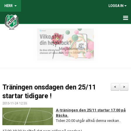
HERR
LOGGA IN
HEM
NYHETER
TRUPPEN
KALENDER
TABELL/RESULTAT
Träningen onsdagen den 25/11
<
>
MATCHER
startar tidigare !
2015-11-24 12:55
BILDGALLERI
A-träningen den 25/11 startar 17.00 på
Bäcka.
KONTAKT
Tiden 20.00 utgår alltså denna veckan..