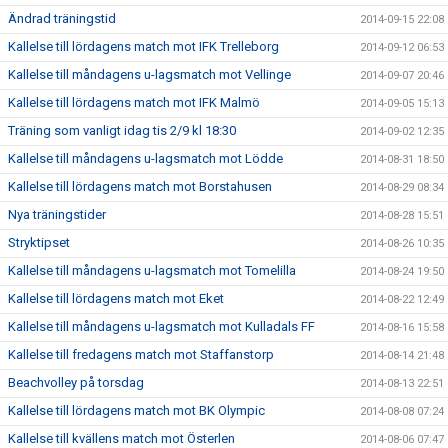
Ändrad träningstid
2014-09-15 22:08
Kallelse till lördagens match mot IFK Trelleborg
2014-09-12 06:53
Kallelse till måndagens u-lagsmatch mot Vellinge
2014-09-07 20:46
Kallelse till lördagens match mot IFK Malmö
2014-09-05 15:13
Träning som vanligt idag tis 2/9 kl 18:30
2014-09-02 12:35
Kallelse till måndagens u-lagsmatch mot Lödde
2014-08-31 18:50
Kallelse till lördagens match mot Borstahusen
2014-08-29 08:34
Nya träningstider
2014-08-28 15:51
Stryktipset
2014-08-26 10:35
Kallelse till måndagens u-lagsmatch mot Tomelilla
2014-08-24 19:50
Kallelse till lördagens match mot Eket
2014-08-22 12:49
Kallelse till måndagens u-lagsmatch mot Kulladals FF
2014-08-16 15:58
Kallelse till fredagens match mot Staffanstorp
2014-08-14 21:48
Beachvolley på torsdag
2014-08-13 22:51
Kallelse till lördagens match mot BK Olympic
2014-08-08 07:24
Kallelse till kvällens match mot Österlen
2014-08-06 07:47