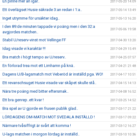
En pinne mer än igår..
2017-05-20 14:09
Ett överlägset Husie säkrade 3:an redan i 1:a..
2017-05-14 13:49
Inget utrymme för ursäkter idag..
2017-05-13 16:20
I den 89:de minuten tappade vi poäng men i den 32:a
2017-05-06 19:58
avgjordes matchen..
Stabil U/reserv-vinst mot Vellinge FF
2017-04-30 13:20
Idag visade vi karaktär !!!
2017-04-29 15:49
Bra match i högt tempo av U/reserv..
2017-04-25 07:57
En förlorad trea mot ett Limhamn på knä..
2017-04-21 21:48
Dagens U/B-lagsmatch mot Veberöd är inställd pga. WO!
2017-04-17 10:51
Ett revanschsuget Husie visade var skåpet skulle stå..
2017-04-15 14:13
Nära tre poäng med bitter eftersmak..
2017-04-08 16:52
Ett bra genrep..ett kvar !
2017-03-25 14:52
Bra spel av U gjorde en frusen publik glad..
2017-03-17 21:22
LÖRDAGENS DM-MATCH MOT SVEDALA INSTÄLLD !
2017-03-17 09:22
Närmare tvåsiffrigt är svårt att komma !
2017-03-12 16:27
U-lags matchen i morgon lördag är inställd..
2017-03-10 10:36