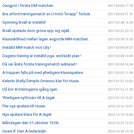
Oavgjort i första DM-matchen..
2017-03-05 17:29
Bra utförd träningsmatch av U trots "knapp" förlust..
2017-03-03 21:31
Spinning ikväll är inställd!
2017-02-28 15:56
Ikväll spelade dom gröne upp sig rejält..
2017-02-22 22:12
Klassskillnad mellan lagen avgjorde MM-matchen..
2017-02-18 15:35
Inställd MM-match mot City !
2017-02-09 09:37
Dagens träning är inställd pga. snötäckt plan !
2017-02-08 13:49
Då var årets första träningsmatch avklarad !
2017-02-04 16:34
A-truppen fylls på med ytterligare klassspelare..
2017-02-02 11:04
Kelechi (Kelly)Temple Omeonu klar för Husie..
2017-01-27 10:05
Då kör A-träningarna igång igen..
2017-01-16 11:33
Ytterligare nyförvärv till A-laget
2017-01-10 10:57
Fler nya spelare till Husie..
2016-12-16 10:01
Nya spelare klara för A-laget
2016-12-10 16:04
Måndagen den 31 oktober 19.00..
2016-10-27 13:21
Husie IF Herr A-ledarstab!
2016-10-24 10:24