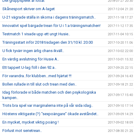
DM gruppspelet är lottat
2018-01-27 20:30
Skånesport skriver om A-laget
2017-12-04 21:20
U-21 vägrade ställa in skorna i dagens träningsmatch..
2017-11-18 17:27
Innovativt spel bärgade trean för U i 1:a träningsmatchen!
2017-11-12 17:35
Testmatch 1 visade upp ett ungt Husie..
2017-11-04 10:15
Träningsstart inför 2018 tisdagen den 31/10 kl. 20.00
2017-10-20 11:06
U fick tyvärr ingen ärlig chans ikväll..
2017-10-02 22:00
En värdig avslutning för Husie A..
2017-10-01 15:32
Ett tappert U-lag föll i den 92:a..
2017-09-25 22:15
För varandra..för klubben...med hjärtat !!!
2017-09-24 16:43
Bollen rullade in till slut och trean med den..
2017-09-18 21:22
Idag förlorade vi både matchen och den psykologiska
2017-09-17 15:40
kampen..
Trots bra spel var marginalerna inte på vår sida idag..
2017-09-10 17:14
Höstens viktigaste (?) "sexpoängare" ökade avståndet..
2017-09-09 14:29
En mycket, mycket viktig poäng !
2017-09-02 18:09
Förlust mot serietrean..
2017-08-30 21:25