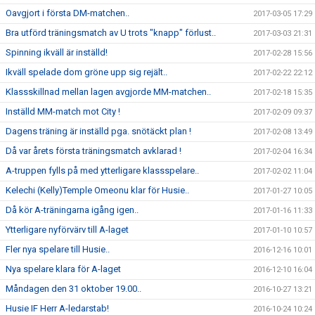
Oavgjort i första DM-matchen..
2017-03-05 17:29
Bra utförd träningsmatch av U trots "knapp" förlust..
2017-03-03 21:31
Spinning ikväll är inställd!
2017-02-28 15:56
Ikväll spelade dom gröne upp sig rejält..
2017-02-22 22:12
Klassskillnad mellan lagen avgjorde MM-matchen..
2017-02-18 15:35
Inställd MM-match mot City !
2017-02-09 09:37
Dagens träning är inställd pga. snötäckt plan !
2017-02-08 13:49
Då var årets första träningsmatch avklarad !
2017-02-04 16:34
A-truppen fylls på med ytterligare klassspelare..
2017-02-02 11:04
Kelechi (Kelly)Temple Omeonu klar för Husie..
2017-01-27 10:05
Då kör A-träningarna igång igen..
2017-01-16 11:33
Ytterligare nyförvärv till A-laget
2017-01-10 10:57
Fler nya spelare till Husie..
2016-12-16 10:01
Nya spelare klara för A-laget
2016-12-10 16:04
Måndagen den 31 oktober 19.00..
2016-10-27 13:21
Husie IF Herr A-ledarstab!
2016-10-24 10:24