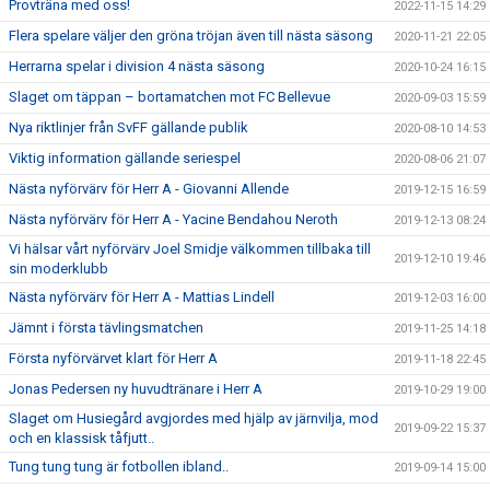
Provträna med oss!
2022-11-15 14:29
Flera spelare väljer den gröna tröjan även till nästa säsong
2020-11-21 22:05
Herrarna spelar i division 4 nästa säsong
2020-10-24 16:15
Slaget om täppan – bortamatchen mot FC Bellevue
2020-09-03 15:59
Nya riktlinjer från SvFF gällande publik
2020-08-10 14:53
Viktig information gällande seriespel
2020-08-06 21:07
Nästa nyförvärv för Herr A - Giovanni Allende
2019-12-15 16:59
Nästa nyförvärv för Herr A - Yacine Bendahou Neroth
2019-12-13 08:24
Vi hälsar vårt nyförvärv Joel Smidje välkommen tillbaka till
2019-12-10 19:46
sin moderklubb
Nästa nyförvärv för Herr A - Mattias Lindell
2019-12-03 16:00
Jämnt i första tävlingsmatchen
2019-11-25 14:18
Första nyförvärvet klart för Herr A
2019-11-18 22:45
Jonas Pedersen ny huvudtränare i Herr A
2019-10-29 19:00
Slaget om Husiegård avgjordes med hjälp av järnvilja, mod
2019-09-22 15:37
och en klassisk tåfjutt..
Tung tung tung är fotbollen ibland..
2019-09-14 15:00