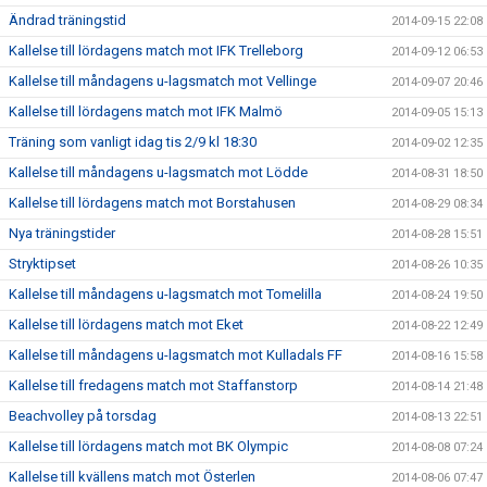
Ändrad träningstid
2014-09-15 22:08
Kallelse till lördagens match mot IFK Trelleborg
2014-09-12 06:53
Kallelse till måndagens u-lagsmatch mot Vellinge
2014-09-07 20:46
Kallelse till lördagens match mot IFK Malmö
2014-09-05 15:13
Träning som vanligt idag tis 2/9 kl 18:30
2014-09-02 12:35
Kallelse till måndagens u-lagsmatch mot Lödde
2014-08-31 18:50
Kallelse till lördagens match mot Borstahusen
2014-08-29 08:34
Nya träningstider
2014-08-28 15:51
Stryktipset
2014-08-26 10:35
Kallelse till måndagens u-lagsmatch mot Tomelilla
2014-08-24 19:50
Kallelse till lördagens match mot Eket
2014-08-22 12:49
Kallelse till måndagens u-lagsmatch mot Kulladals FF
2014-08-16 15:58
Kallelse till fredagens match mot Staffanstorp
2014-08-14 21:48
Beachvolley på torsdag
2014-08-13 22:51
Kallelse till lördagens match mot BK Olympic
2014-08-08 07:24
Kallelse till kvällens match mot Österlen
2014-08-06 07:47