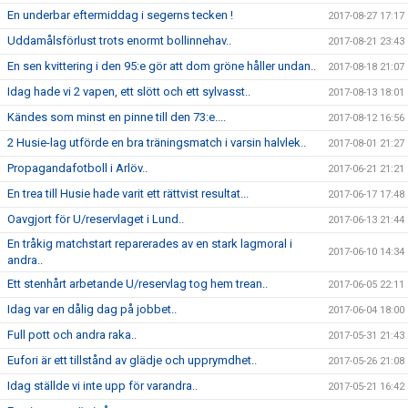
En underbar eftermiddag i segerns tecken !
2017-08-27 17:17
Uddamålsförlust trots enormt bollinnehav..
2017-08-21 23:43
En sen kvittering i den 95:e gör att dom gröne håller undan..
2017-08-18 21:07
Idag hade vi 2 vapen, ett slött och ett sylvasst..
2017-08-13 18:01
Kändes som minst en pinne till den 73:e....
2017-08-12 16:56
2 Husie-lag utförde en bra träningsmatch i varsin halvlek..
2017-08-01 21:27
Propagandafotboll i Arlöv..
2017-06-21 21:21
En trea till Husie hade varit ett rättvist resultat...
2017-06-17 17:48
Oavgjort för U/reservlaget i Lund..
2017-06-13 21:44
En tråkig matchstart reparerades av en stark lagmoral i
2017-06-10 14:34
andra..
Ett stenhårt arbetande U/reservlag tog hem trean..
2017-06-05 22:11
Idag var en dålig dag på jobbet..
2017-06-04 18:00
Full pott och andra raka..
2017-05-31 21:43
Eufori är ett tillstånd av glädje och upprymdhet..
2017-05-26 21:08
Idag ställde vi inte upp för varandra..
2017-05-21 16:42