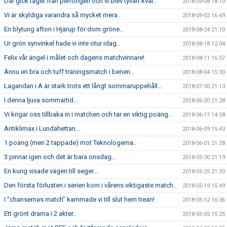
Där gick tåget från perrongen och vi blev tyvärr kvar..
2018-09-08 18:10
Vi är skyldiga varandra så mycket mera..
2018-09-02 16:49
En blytung afton i Hjärup för dom gröne..
2018-08-24 21:10
Ur grön synvinkel hade vi inte otur idag..
2018-08-18 12:04
Felix vår ängel i målet och dagens matchvinnare!
2018-08-11 16:57
Ännu en bra och tuff träningsmatch i benen..
2018-08-04 15:30
Lagandan i A är stark trots ett långt sommaruppehåll...
2018-07-30 21:13
I denna ljuva sommartid...
2018-06-20 21:28
Vi krigar oss tillbaka in i matchen och tar en viktig poäng..
2018-06-17 14:58
Antiklimax i Lundahettan...
2018-06-09 15:43
1 poäng (men 2 tappade) mot Teknologerna..
2018-06-01 21:28
3 pinnar igen och det är bara onsdag...
2018-05-30 21:19
En kung visade vägen till seger...
2018-05-25 21:30
Den första förlusten i serien kom i vårens viktigaste match..
2018-05-19 15:49
I ”chansernas match” kammade vi till slut hem trean!
2018-05-12 16:36
Ett grönt drama i 2 akter..
2018-05-05 15:25