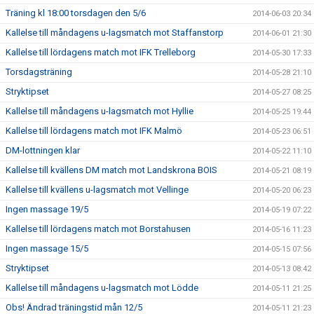
Träning kl 18:00 torsdagen den 5/6
2014-06-03 20:34
Kallelse till måndagens u-lagsmatch mot Staffanstorp
2014-06-01 21:30
Kallelse till lördagens match mot IFK Trelleborg
2014-05-30 17:33
Torsdagsträning
2014-05-28 21:10
Stryktipset
2014-05-27 08:25
Kallelse till måndagens u-lagsmatch mot Hyllie
2014-05-25 19:44
Kallelse till lördagens match mot IFK Malmö
2014-05-23 06:51
DM-lottningen klar
2014-05-22 11:10
Kallelse till kvällens DM match mot Landskrona BOIS
2014-05-21 08:19
Kallelse till kvällens u-lagsmatch mot Vellinge
2014-05-20 06:23
Ingen massage 19/5
2014-05-19 07:22
Kallelse till lördagens match mot Borstahusen
2014-05-16 11:23
Ingen massage 15/5
2014-05-15 07:56
Stryktipset
2014-05-13 08:42
Kallelse till måndagens u-lagsmatch mot Lödde
2014-05-11 21:25
Obs! Ändrad träningstid mån 12/5
2014-05-11 21:23