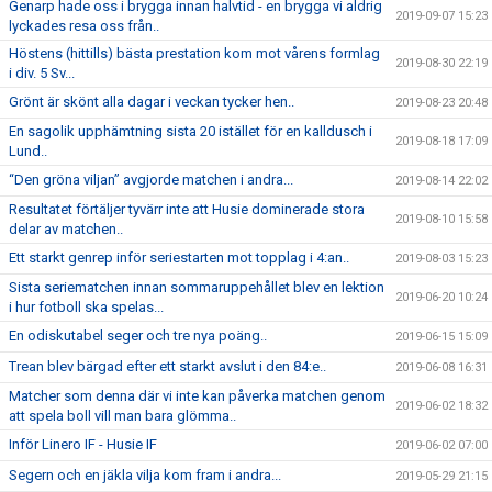
Genarp hade oss i brygga innan halvtid - en brygga vi aldrig
2019-09-07 15:23
lyckades resa oss från..
Höstens (hittills) bästa prestation kom mot vårens formlag
2019-08-30 22:19
i div. 5 Sv...
Grönt är skönt alla dagar i veckan tycker hen..
2019-08-23 20:48
En sagolik upphämtning sista 20 istället för en kalldusch i
2019-08-18 17:09
Lund..
“Den gröna viljan” avgjorde matchen i andra...
2019-08-14 22:02
Resultatet förtäljer tyvärr inte att Husie dominerade stora
2019-08-10 15:58
delar av matchen..
Ett starkt genrep inför seriestarten mot topplag i 4:an..
2019-08-03 15:23
Sista seriematchen innan sommaruppehållet blev en lektion
2019-06-20 10:24
i hur fotboll ska spelas...
En odiskutabel seger och tre nya poäng..
2019-06-15 15:09
Trean blev bärgad efter ett starkt avslut i den 84:e..
2019-06-08 16:31
Matcher som denna där vi inte kan påverka matchen genom
2019-06-02 18:32
att spela boll vill man bara glömma..
Inför Linero IF - Husie IF
2019-06-02 07:00
Segern och en jäkla vilja kom fram i andra...
2019-05-29 21:15