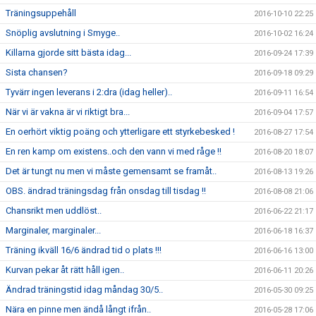
Träningsuppehåll
2016-10-10 22:25
Snöplig avslutning i Smyge..
2016-10-02 16:24
Killarna gjorde sitt bästa idag...
2016-09-24 17:39
Sista chansen?
2016-09-18 09:29
Tyvärr ingen leverans i 2:dra (idag heller)..
2016-09-11 16:54
När vi är vakna är vi riktigt bra...
2016-09-04 17:57
En oerhört viktig poäng och ytterligare ett styrkebesked !
2016-08-27 17:54
En ren kamp om existens..och den vann vi med råge !!
2016-08-20 18:07
Det är tungt nu men vi måste gemensamt se framåt..
2016-08-13 19:26
OBS. ändrad träningsdag från onsdag till tisdag !!
2016-08-08 21:06
Chansrikt men uddlöst..
2016-06-22 21:17
Marginaler, marginaler...
2016-06-18 16:37
Träning ikväll 16/6 ändrad tid o plats !!!
2016-06-16 13:00
Kurvan pekar åt rätt håll igen..
2016-06-11 20:26
Ändrad träningstid idag måndag 30/5..
2016-05-30 09:25
Nära en pinne men ändå långt ifrån..
2016-05-28 17:06