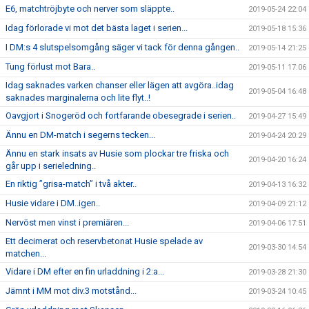
E6, matchtröjbyte och nerver som släppte..
2019-05-24 22:04
Idag förlorade vi mot det bästa laget i serien...
2019-05-18 15:36
I DM:s 4 slutspelsomgång säger vi tack för denna gången..
2019-05-14 21:25
Tung förlust mot Bara..
2019-05-11 17:06
Idag saknades varken chanser eller lägen att avgöra..idag
2019-05-04 16:48
saknades marginalerna och lite flyt..!
Oavgjort i Snogeröd och fortfarande obesegrade i serien..
2019-04-27 15:49
Ännu en DM-match i segerns tecken...
2019-04-24 20:29
Ännu en stark insats av Husie som plockar tre friska och
2019-04-20 16:24
går upp i serieledning..
En riktig ”grisa-match” i två akter..
2019-04-13 16:32
Husie vidare i DM..igen..
2019-04-09 21:12
Nervöst men vinst i premiären...
2019-04-06 17:51
Ett decimerat och reservbetonat Husie spelade av
2019-03-30 14:54
matchen...
Vidare i DM efter en fin urladdning i 2:a...
2019-03-28 21:30
Jämnt i MM mot div.3 motstånd...
2019-03-24 10:45