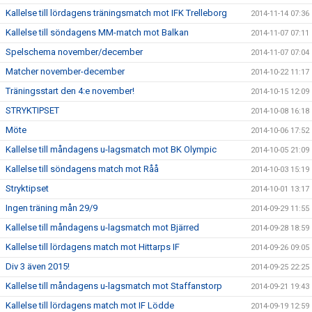
Kallelse till lördagens träningsmatch mot IFK Trelleborg
2014-11-14 07:36
Kallelse till söndagens MM-match mot Balkan
2014-11-07 07:11
Spelschema november/december
2014-11-07 07:04
Matcher november-december
2014-10-22 11:17
Träningsstart den 4:e november!
2014-10-15 12:09
STRYKTIPSET
2014-10-08 16:18
Möte
2014-10-06 17:52
Kallelse till måndagens u-lagsmatch mot BK Olympic
2014-10-05 21:09
Kallelse till söndagens match mot Råå
2014-10-03 15:19
Stryktipset
2014-10-01 13:17
Ingen träning mån 29/9
2014-09-29 11:55
Kallelse till måndagens u-lagsmatch mot Bjärred
2014-09-28 18:59
Kallelse till lördagens match mot Hittarps IF
2014-09-26 09:05
Div 3 även 2015!
2014-09-25 22:25
Kallelse till måndagens u-lagsmatch mot Staffanstorp
2014-09-21 19:43
Kallelse till lördagens match mot IF Lödde
2014-09-19 12:59