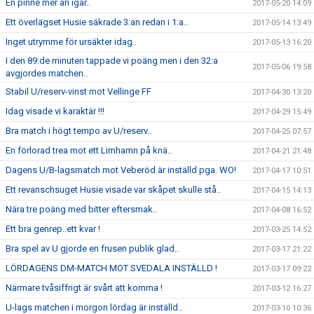
En pinne mer än igår..
2017-05-20 14:09
Ett överlägset Husie säkrade 3:an redan i 1:a..
2017-05-14 13:49
Inget utrymme för ursäkter idag..
2017-05-13 16:20
I den 89:de minuten tappade vi poäng men i den 32:a
2017-05-06 19:58
avgjordes matchen..
Stabil U/reserv-vinst mot Vellinge FF
2017-04-30 13:20
Idag visade vi karaktär !!!
2017-04-29 15:49
Bra match i högt tempo av U/reserv..
2017-04-25 07:57
En förlorad trea mot ett Limhamn på knä..
2017-04-21 21:48
Dagens U/B-lagsmatch mot Veberöd är inställd pga. WO!
2017-04-17 10:51
Ett revanschsuget Husie visade var skåpet skulle stå..
2017-04-15 14:13
Nära tre poäng med bitter eftersmak..
2017-04-08 16:52
Ett bra genrep..ett kvar !
2017-03-25 14:52
Bra spel av U gjorde en frusen publik glad..
2017-03-17 21:22
LÖRDAGENS DM-MATCH MOT SVEDALA INSTÄLLD !
2017-03-17 09:22
Närmare tvåsiffrigt är svårt att komma !
2017-03-12 16:27
U-lags matchen i morgon lördag är inställd..
2017-03-10 10:36