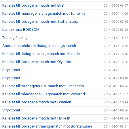
Kallelse till lördagens match mot Eket
2014-05-09 06:57
Kallelse till måndagens u-lagsmatch mot Tomelilla
2014-05-04 14:06
Kallelse till lördagens match mot Staffanstorp
2014-05-02 07:18
Landskrona BOIS i DM!
2014-05-02 07:13
Träning 1:a maj
2014-04-30 15:47
Ändrad matchtid för tisdagens u-lags match
2014-04-28 12:35
Kallelse till tisdagens u-lagsmatch mot Kulladal
2014-04-27 16:46
Kallelse till lördagens match mot Olympic
2014-04-25 12:36
Stryktipset
2014-04-25 11:51
Stryktipset
2014-04-23 08:18
Kallelse till torsdagens DM-match mot Limhamns FF
2014-04-23 06:26
Kallelse till måndagens u-lagsmatch mot Veberöd
2014-04-19 17:37
Kallelse till lördagens match mot Österlen
2014-04-18 10:14
Stryktipset
2014-04-14 08:26
Kallelse till lördagens match mot Hyllie IK
2014-04-11 06:34
Kallelse till lördagens träningsmatch mot Borstahusen
2014-04-04 06:51