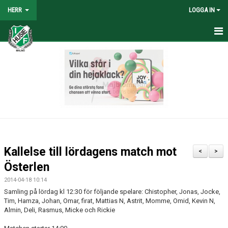
HERR
LOGGA IN
HEM
NYHETER
TRUPPEN
KALENDER
TABELL/RESULTAT
Kallelse till lördagens match mot
<
>
MATCHER
Österlen
2014-04-18 10:14
BILDGALLERI
Samling på lördag kl 12:30 för följande spelare: Chistopher, Jonas, Jocke,
Tim, Hamza, Johan, Omar, firat, Mattias N, Astrit, Momme, Omid, Kevin N,
KONTAKT
Almin, Deli, Rasmus, Micke och Rickie