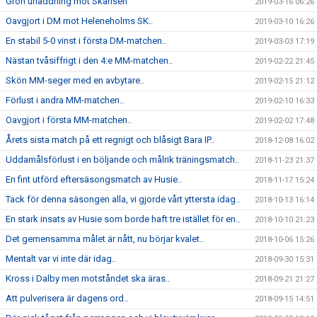
Grön urladdning mot Skansen
2019-03-16 06:26
Oavgjort i DM mot Heleneholms SK..
2019-03-10 16:26
En stabil 5-0 vinst i första DM-matchen..
2019-03-03 17:19
Nästan tvåsiffrigt i den 4:e MM-matchen..
2019-02-22 21:45
Skön MM-seger med en avbytare..
2019-02-15 21:12
Förlust i andra MM-matchen..
2019-02-10 16:33
Oavgjort i första MM-matchen..
2019-02-02 17:48
Årets sista match på ett regnigt och blåsigt Bara IP..
2018-12-08 16:02
Uddamålsförlust i en böljande och målrik träningsmatch..
2018-11-23 21:37
En fint utförd eftersäsongsmatch av Husie..
2018-11-17 15:24
Tack för denna säsongen alla, vi gjorde vårt yttersta idag..
2018-10-13 16:14
En stark insats av Husie som borde haft tre istället för en..
2018-10-10 21:23
Det gemensamma målet är nått, nu börjar kvalet..
2018-10-06 15:26
Mentalt var vi inte där idag..
2018-09-30 15:31
Kross i Dalby men motståndet ska äras..
2018-09-21 21:27
Att pulverisera är dagens ord..
2018-09-15 14:51