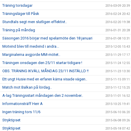
Träning torsdagar
2016-03-09 20:39
Träningsläger till Påsk
2016-02-24 20:42
Stundtals segt men slutligen effektivt..
2016-02-20 19:38
Träning på måndag
2016-01-31 20:28
Säsongen 2016 börjar med spelarmöte den 18 januari
2016-01-08 10:31
Motvind blev till medvind i andra...
2015-12-05 15:43
Marginalerna avgjorde MM-mötet..
2015-11-29 17:17
Träningen onsdagen den 25/11 startar tidigare !
2015-11-24 12:55
OBS. TRÄNING IKVÄLL MÅNDAG 23/11 INSTÄLLD !!
2015-11-23 13:30
Ett ungt Husie med en erfaren kärna visade vägen..
2015-11-15 09:11
Match mot Balkan på lördag..
2015-11-12 15:25
A-lag Träningsstart måndagen den 2 november..
2015-11-01 16:52
Informationsträff Herr A
2015-10-25 19:41
Ingen träning tors 11/6
2015-06-10 06:20
Stryktipset
2015-06-08 09:26
Stryktipset
2015-05-18 07:42