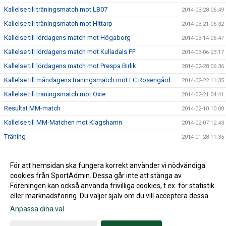
Kallelse till träningsmatch mot LB07
2014-03-28 06:49
Kallelse till träningsmatch mot Hittarp
2014-03-21 06:32
Kallelse till lördagens match mot Högaborg
2014-03-14 06:47
Kallelse till lördagens match mot Kulladals FF
2014-03-06 23:17
Kallelse till lördagens match mot Prespa Birlik
2014-02-28 06:36
Kallelse till måndagens träningsmatch mot FC Rosengård
2014-02-22 11:35
Kallelse till träningsmatch mot Oxie
2014-02-21 04:41
Resultat MM-match
2014-02-10 10:00
Kallelse till MM-Matchen mot Klagshamn
2014-02-07 12:43
Träning
2014-01-28 11:35
Internmatch
2014-01-24 15:53
Lördagsträningen är inställd
För att hemsidan ska fungera korrekt använder vi nödvändiga
2014-01-17 20:19
cookies från SportAdmin. Dessa går inte att stänga av.
2014-01-14 14:02
Föreningen kan också använda frivilliga cookies, t.ex. för statistik
eller marknadsföring. Du väljer själv om du vill acceptera dessa.
Anpassa dina val
Cookie-inställningar
Gå till Webbversion