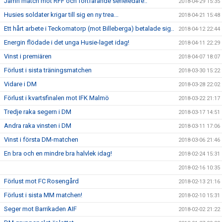
Jämn match mot RFF och fortfarande serieledare..
2018-04-29 15:35
Husies soldater krigar till sig en ny trea...
2018-04-21 15:48
Ett hårt arbete i Teckomatorp (mot Billeberga) betalade sig..
2018-04-12 22:44
Energin flödade i det unga Husie-laget idag!
2018-04-11 22:29
Vinst i premiären
2018-04-07 18:07
Förlust i sista träningsmatchen
2018-03-30 15:22
Vidare i DM
2018-03-28 22:02
Förlust i kvartsfinalen mot IFK Malmö
2018-03-22 21:17
Tredje raka segern i DM
2018-03-17 14:51
Andra raka vinsten i DM
2018-03-11 17:06
Vinst i första DM-matchen
2018-03-06 21:46
En bra och en mindre bra halvlek idag!
2018-02-24 15:31
2018-02-16 10:35
Förlust mot FC Rosengård
2018-02-13 21:16
Förlust i sista MM matchen!
2018-02-10 15:31
Seger mot Barrikaden AIF
2018-02-02 21:22