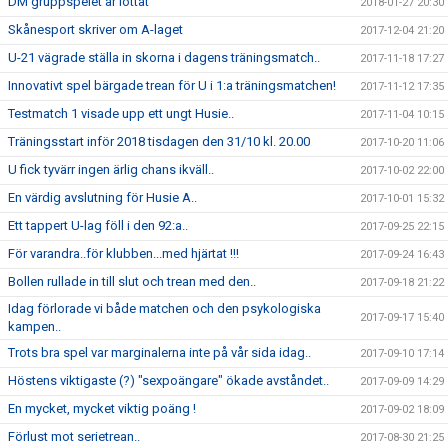
DM gruppspelet är lottat
2018-01-27 20:30
Skånesport skriver om A-laget
2017-12-04 21:20
U-21 vägrade ställa in skorna i dagens träningsmatch..
2017-11-18 17:27
Innovativt spel bärgade trean för U i 1:a träningsmatchen!
2017-11-12 17:35
Testmatch 1 visade upp ett ungt Husie..
2017-11-04 10:15
Träningsstart inför 2018 tisdagen den 31/10 kl. 20.00
2017-10-20 11:06
U fick tyvärr ingen ärlig chans ikväll..
2017-10-02 22:00
En värdig avslutning för Husie A..
2017-10-01 15:32
Ett tappert U-lag föll i den 92:a..
2017-09-25 22:15
För varandra..för klubben...med hjärtat !!!
2017-09-24 16:43
Bollen rullade in till slut och trean med den..
2017-09-18 21:22
Idag förlorade vi både matchen och den psykologiska
2017-09-17 15:40
kampen..
Trots bra spel var marginalerna inte på vår sida idag..
2017-09-10 17:14
Höstens viktigaste (?) "sexpoängare" ökade avståndet..
2017-09-09 14:29
En mycket, mycket viktig poäng !
2017-09-02 18:09
Förlust mot serietrean..
2017-08-30 21:25