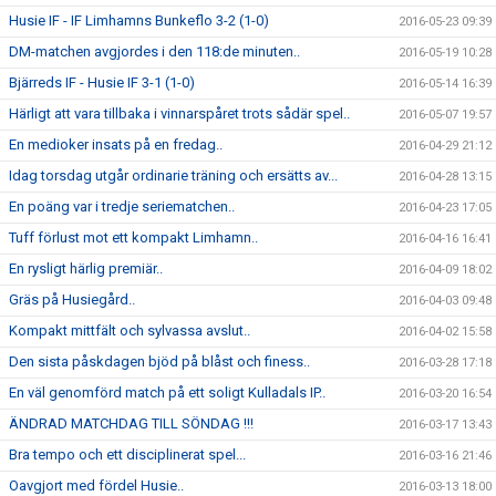
Husie IF - IF Limhamns Bunkeflo 3-2 (1-0)
2016-05-23 09:39
DM-matchen avgjordes i den 118:de minuten..
2016-05-19 10:28
Bjärreds IF - Husie IF 3-1 (1-0)
2016-05-14 16:39
Härligt att vara tillbaka i vinnarspåret trots sådär spel..
2016-05-07 19:57
En medioker insats på en fredag..
2016-04-29 21:12
Idag torsdag utgår ordinarie träning och ersätts av...
2016-04-28 13:15
En poäng var i tredje seriematchen..
2016-04-23 17:05
Tuff förlust mot ett kompakt Limhamn..
2016-04-16 16:41
En rysligt härlig premiär..
2016-04-09 18:02
Gräs på Husiegård..
2016-04-03 09:48
Kompakt mittfält och sylvassa avslut..
2016-04-02 15:58
Den sista påskdagen bjöd på blåst och finess..
2016-03-28 17:18
En väl genomförd match på ett soligt Kulladals IP..
2016-03-20 16:54
ÄNDRAD MATCHDAG TILL SÖNDAG !!!
2016-03-17 13:43
Bra tempo och ett disciplinerat spel...
2016-03-16 21:46
Oavgjort med fördel Husie..
2016-03-13 18:00