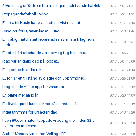
2 Husie-lag utförde en bra träningsmatch i varsin halvlek..
2017-08-01 21:27
Propagandafotboll i Arlöv..
2017-06-21 21:21
En trea till Husie hade varit ett rättvist resultat...
2017-06-17 17:48
Oavgjort för U/reservlaget i Lund..
2017-06-13 21:44
En tråkig matchstart reparerades av en stark lagmoral i
2017-06-10 14:34
andra..
Ett stenhårt arbetande U/reservlag tog hem trean..
2017-06-05 22:11
Idag var en dålig dag på jobbet..
2017-06-04 18:00
Full pott och andra raka..
2017-05-31 21:43
Eufori är ett tillstånd av glädje och upprymdhet..
2017-05-26 21:08
Idag ställde vi inte upp för varandra..
2017-05-21 16:42
En pinne mer än igår..
2017-05-20 14:09
Ett överlägset Husie säkrade 3:an redan i 1:a..
2017-05-14 13:49
Inget utrymme för ursäkter idag..
2017-05-13 16:20
I den 89:de minuten tappade vi poäng men i den 32:a
2017-05-06 19:58
avgjordes matchen..
Stabil U/reserv-vinst mot Vellinge FF
2017-04-30 13:20