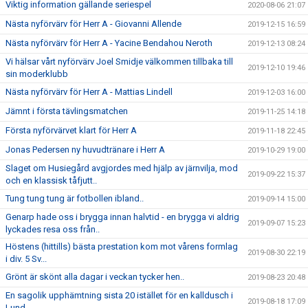
Viktig information gällande seriespel
2020-08-06 21:07
Nästa nyförvärv för Herr A - Giovanni Allende
2019-12-15 16:59
Nästa nyförvärv för Herr A - Yacine Bendahou Neroth
2019-12-13 08:24
Vi hälsar vårt nyförvärv Joel Smidje välkommen tillbaka till
2019-12-10 19:46
sin moderklubb
Nästa nyförvärv för Herr A - Mattias Lindell
2019-12-03 16:00
Jämnt i första tävlingsmatchen
2019-11-25 14:18
Första nyförvärvet klart för Herr A
2019-11-18 22:45
Jonas Pedersen ny huvudtränare i Herr A
2019-10-29 19:00
Slaget om Husiegård avgjordes med hjälp av järnvilja, mod
2019-09-22 15:37
och en klassisk tåfjutt..
Tung tung tung är fotbollen ibland..
2019-09-14 15:00
Genarp hade oss i brygga innan halvtid - en brygga vi aldrig
2019-09-07 15:23
lyckades resa oss från..
Höstens (hittills) bästa prestation kom mot vårens formlag
2019-08-30 22:19
i div. 5 Sv...
Grönt är skönt alla dagar i veckan tycker hen..
2019-08-23 20:48
En sagolik upphämtning sista 20 istället för en kalldusch i
2019-08-18 17:09
Lund..