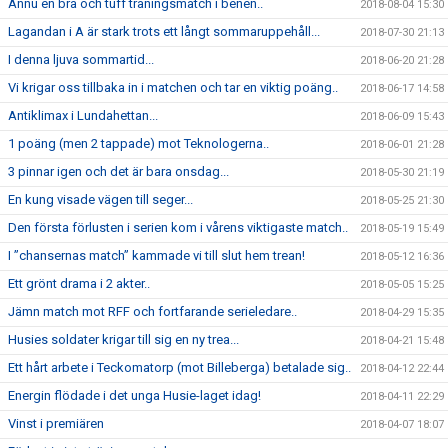
Ännu en bra och tuff träningsmatch i benen..
2018-08-04 15:30
Lagandan i A är stark trots ett långt sommaruppehåll...
2018-07-30 21:13
I denna ljuva sommartid...
2018-06-20 21:28
Vi krigar oss tillbaka in i matchen och tar en viktig poäng..
2018-06-17 14:58
Antiklimax i Lundahettan...
2018-06-09 15:43
1 poäng (men 2 tappade) mot Teknologerna..
2018-06-01 21:28
3 pinnar igen och det är bara onsdag...
2018-05-30 21:19
En kung visade vägen till seger...
2018-05-25 21:30
Den första förlusten i serien kom i vårens viktigaste match..
2018-05-19 15:49
I ”chansernas match” kammade vi till slut hem trean!
2018-05-12 16:36
Ett grönt drama i 2 akter..
2018-05-05 15:25
Jämn match mot RFF och fortfarande serieledare..
2018-04-29 15:35
Husies soldater krigar till sig en ny trea...
2018-04-21 15:48
Ett hårt arbete i Teckomatorp (mot Billeberga) betalade sig..
2018-04-12 22:44
Energin flödade i det unga Husie-laget idag!
2018-04-11 22:29
Vinst i premiären
2018-04-07 18:07