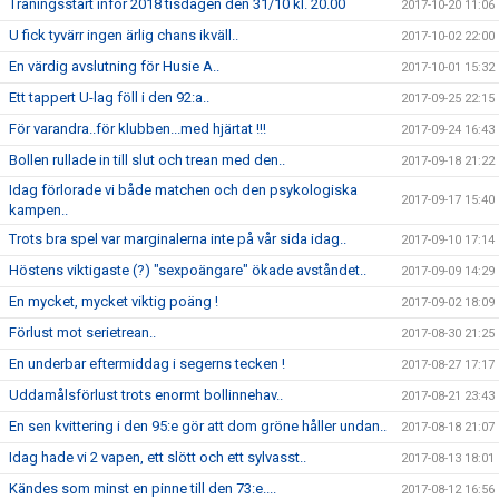
Träningsstart inför 2018 tisdagen den 31/10 kl. 20.00
2017-10-20 11:06
U fick tyvärr ingen ärlig chans ikväll..
2017-10-02 22:00
En värdig avslutning för Husie A..
2017-10-01 15:32
Ett tappert U-lag föll i den 92:a..
2017-09-25 22:15
För varandra..för klubben...med hjärtat !!!
2017-09-24 16:43
Bollen rullade in till slut och trean med den..
2017-09-18 21:22
Idag förlorade vi både matchen och den psykologiska
2017-09-17 15:40
kampen..
Trots bra spel var marginalerna inte på vår sida idag..
2017-09-10 17:14
Höstens viktigaste (?) "sexpoängare" ökade avståndet..
2017-09-09 14:29
En mycket, mycket viktig poäng !
2017-09-02 18:09
Förlust mot serietrean..
2017-08-30 21:25
En underbar eftermiddag i segerns tecken !
2017-08-27 17:17
Uddamålsförlust trots enormt bollinnehav..
2017-08-21 23:43
En sen kvittering i den 95:e gör att dom gröne håller undan..
2017-08-18 21:07
Idag hade vi 2 vapen, ett slött och ett sylvasst..
2017-08-13 18:01
Kändes som minst en pinne till den 73:e....
2017-08-12 16:56