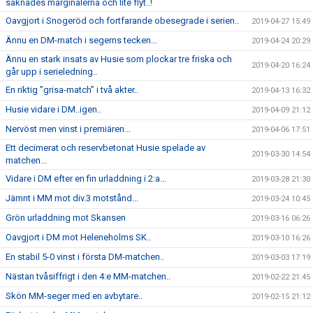
saknades marginalerna och lite flyt..!
Oavgjort i Snogeröd och fortfarande obesegrade i serien..
2019-04-27 15:49
Ännu en DM-match i segerns tecken...
2019-04-24 20:29
Ännu en stark insats av Husie som plockar tre friska och
2019-04-20 16:24
går upp i serieledning..
En riktig ”grisa-match” i två akter..
2019-04-13 16:32
Husie vidare i DM..igen..
2019-04-09 21:12
Nervöst men vinst i premiären...
2019-04-06 17:51
Ett decimerat och reservbetonat Husie spelade av
2019-03-30 14:54
matchen...
Vidare i DM efter en fin urladdning i 2:a...
2019-03-28 21:30
Jämnt i MM mot div.3 motstånd...
2019-03-24 10:45
Grön urladdning mot Skansen
2019-03-16 06:26
Oavgjort i DM mot Heleneholms SK..
2019-03-10 16:26
En stabil 5-0 vinst i första DM-matchen..
2019-03-03 17:19
Nästan tvåsiffrigt i den 4:e MM-matchen..
2019-02-22 21:45
Skön MM-seger med en avbytare..
2019-02-15 21:12