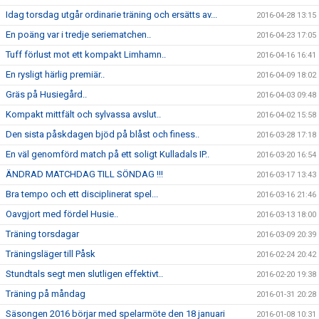
Idag torsdag utgår ordinarie träning och ersätts av...
2016-04-28 13:15
En poäng var i tredje seriematchen..
2016-04-23 17:05
Tuff förlust mot ett kompakt Limhamn..
2016-04-16 16:41
En rysligt härlig premiär..
2016-04-09 18:02
Gräs på Husiegård..
2016-04-03 09:48
Kompakt mittfält och sylvassa avslut..
2016-04-02 15:58
Den sista påskdagen bjöd på blåst och finess..
2016-03-28 17:18
En väl genomförd match på ett soligt Kulladals IP..
2016-03-20 16:54
ÄNDRAD MATCHDAG TILL SÖNDAG !!!
2016-03-17 13:43
Bra tempo och ett disciplinerat spel...
2016-03-16 21:46
Oavgjort med fördel Husie..
2016-03-13 18:00
Träning torsdagar
2016-03-09 20:39
Träningsläger till Påsk
2016-02-24 20:42
Stundtals segt men slutligen effektivt..
2016-02-20 19:38
Träning på måndag
2016-01-31 20:28
Säsongen 2016 börjar med spelarmöte den 18 januari
2016-01-08 10:31