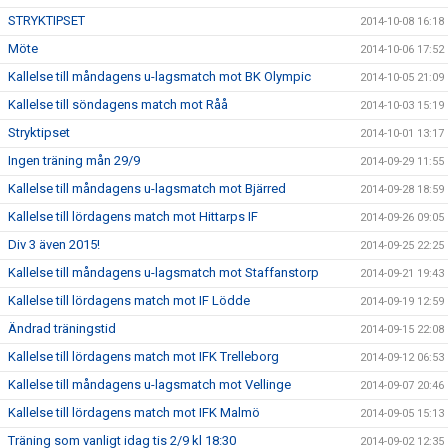
STRYKTIPSET
2014-10-08 16:18
Möte
2014-10-06 17:52
Kallelse till måndagens u-lagsmatch mot BK Olympic
2014-10-05 21:09
Kallelse till söndagens match mot Råå
2014-10-03 15:19
Stryktipset
2014-10-01 13:17
Ingen träning mån 29/9
2014-09-29 11:55
Kallelse till måndagens u-lagsmatch mot Bjärred
2014-09-28 18:59
Kallelse till lördagens match mot Hittarps IF
2014-09-26 09:05
Div 3 även 2015!
2014-09-25 22:25
Kallelse till måndagens u-lagsmatch mot Staffanstorp
2014-09-21 19:43
Kallelse till lördagens match mot IF Lödde
2014-09-19 12:59
Ändrad träningstid
2014-09-15 22:08
Kallelse till lördagens match mot IFK Trelleborg
2014-09-12 06:53
Kallelse till måndagens u-lagsmatch mot Vellinge
2014-09-07 20:46
Kallelse till lördagens match mot IFK Malmö
2014-09-05 15:13
Träning som vanligt idag tis 2/9 kl 18:30
2014-09-02 12:35