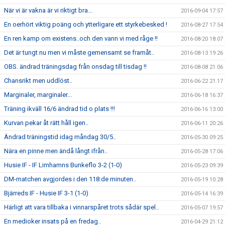
När vi är vakna är vi riktigt bra...
2016-09-04 17:57
En oerhört viktig poäng och ytterligare ett styrkebesked !
2016-08-27 17:54
En ren kamp om existens..och den vann vi med råge !!
2016-08-20 18:07
Det är tungt nu men vi måste gemensamt se framåt..
2016-08-13 19:26
OBS. ändrad träningsdag från onsdag till tisdag !!
2016-08-08 21:06
Chansrikt men uddlöst..
2016-06-22 21:17
Marginaler, marginaler...
2016-06-18 16:37
Träning ikväll 16/6 ändrad tid o plats !!!
2016-06-16 13:00
Kurvan pekar åt rätt håll igen..
2016-06-11 20:26
Ändrad träningstid idag måndag 30/5..
2016-05-30 09:25
Nära en pinne men ändå långt ifrån..
2016-05-28 17:06
Husie IF - IF Limhamns Bunkeflo 3-2 (1-0)
2016-05-23 09:39
DM-matchen avgjordes i den 118:de minuten..
2016-05-19 10:28
Bjärreds IF - Husie IF 3-1 (1-0)
2016-05-14 16:39
Härligt att vara tillbaka i vinnarspåret trots sådär spel..
2016-05-07 19:57
En medioker insats på en fredag..
2016-04-29 21:12