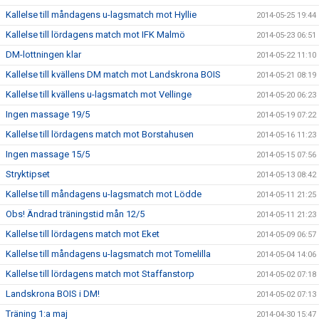
Kallelse till måndagens u-lagsmatch mot Hyllie
2014-05-25 19:44
Kallelse till lördagens match mot IFK Malmö
2014-05-23 06:51
DM-lottningen klar
2014-05-22 11:10
Kallelse till kvällens DM match mot Landskrona BOIS
2014-05-21 08:19
Kallelse till kvällens u-lagsmatch mot Vellinge
2014-05-20 06:23
Ingen massage 19/5
2014-05-19 07:22
Kallelse till lördagens match mot Borstahusen
2014-05-16 11:23
Ingen massage 15/5
2014-05-15 07:56
Stryktipset
2014-05-13 08:42
Kallelse till måndagens u-lagsmatch mot Lödde
2014-05-11 21:25
Obs! Ändrad träningstid mån 12/5
2014-05-11 21:23
Kallelse till lördagens match mot Eket
2014-05-09 06:57
Kallelse till måndagens u-lagsmatch mot Tomelilla
2014-05-04 14:06
Kallelse till lördagens match mot Staffanstorp
2014-05-02 07:18
Landskrona BOIS i DM!
2014-05-02 07:13
Träning 1:a maj
2014-04-30 15:47