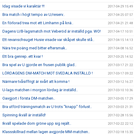
Idag visade vi karaktär !!!
2017-04-29 15:49
Bra match i högt tempo av U/reserv..
2017-04-25 07:57
En förlorad trea mot ett Limhamn på knä..
2017-04-21 21:48
Dagens U/B-lagsmatch mot Veberöd är inställd pga. WO!
2017-04-17 10:51
Ett revanschsuget Husie visade var skåpet skulle stå..
2017-04-15 14:13
Nära tre poäng med bitter eftersmak..
2017-04-08 16:52
Ett bra genrep..ett kvar !
2017-03-25 14:52
Bra spel av U gjorde en frusen publik glad..
2017-03-17 21:22
LÖRDAGENS DM-MATCH MOT SVEDALA INSTÄLLD !
2017-03-17 09:22
Närmare tvåsiffrigt är svårt att komma !
2017-03-12 16:27
U-lags matchen i morgon lördag är inställd..
2017-03-10 10:36
Oavgjort i första DM-matchen..
2017-03-05 17:29
Bra utförd träningsmatch av U trots "knapp" förlust..
2017-03-03 21:31
Spinning ikväll är inställd!
2017-02-28 15:56
Ikväll spelade dom gröne upp sig rejält..
2017-02-22 22:12
Klassskillnad mellan lagen avgjorde MM-matchen..
2017-02-18 15:35