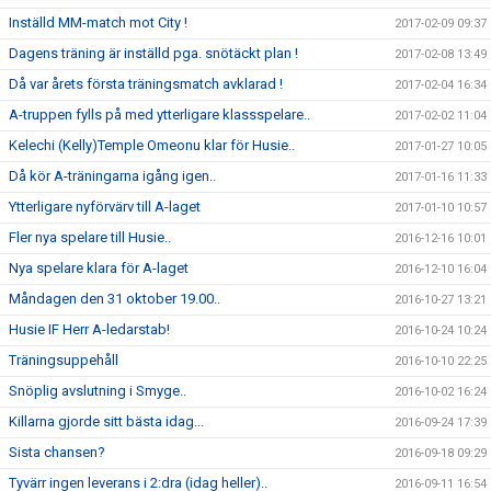
Inställd MM-match mot City !
2017-02-09 09:37
Dagens träning är inställd pga. snötäckt plan !
2017-02-08 13:49
Då var årets första träningsmatch avklarad !
2017-02-04 16:34
A-truppen fylls på med ytterligare klassspelare..
2017-02-02 11:04
Kelechi (Kelly)Temple Omeonu klar för Husie..
2017-01-27 10:05
Då kör A-träningarna igång igen..
2017-01-16 11:33
Ytterligare nyförvärv till A-laget
2017-01-10 10:57
Fler nya spelare till Husie..
2016-12-16 10:01
Nya spelare klara för A-laget
2016-12-10 16:04
Måndagen den 31 oktober 19.00..
2016-10-27 13:21
Husie IF Herr A-ledarstab!
2016-10-24 10:24
Träningsuppehåll
2016-10-10 22:25
Snöplig avslutning i Smyge..
2016-10-02 16:24
Killarna gjorde sitt bästa idag...
2016-09-24 17:39
Sista chansen?
2016-09-18 09:29
Tyvärr ingen leverans i 2:dra (idag heller)..
2016-09-11 16:54