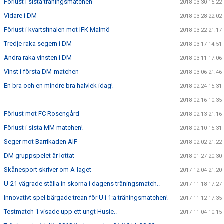
Förlust i sista träningsmatchen
2018-03-30 15:22
Vidare i DM
2018-03-28 22:02
Förlust i kvartsfinalen mot IFK Malmö
2018-03-22 21:17
Tredje raka segern i DM
2018-03-17 14:51
Andra raka vinsten i DM
2018-03-11 17:06
Vinst i första DM-matchen
2018-03-06 21:46
En bra och en mindre bra halvlek idag!
2018-02-24 15:31
2018-02-16 10:35
Förlust mot FC Rosengård
2018-02-13 21:16
Förlust i sista MM matchen!
2018-02-10 15:31
Seger mot Barrikaden AIF
2018-02-02 21:22
DM gruppspelet är lottat
2018-01-27 20:30
Skånesport skriver om A-laget
2017-12-04 21:20
U-21 vägrade ställa in skorna i dagens träningsmatch..
2017-11-18 17:27
Innovativt spel bärgade trean för U i 1:a träningsmatchen!
2017-11-12 17:35
Testmatch 1 visade upp ett ungt Husie..
2017-11-04 10:15