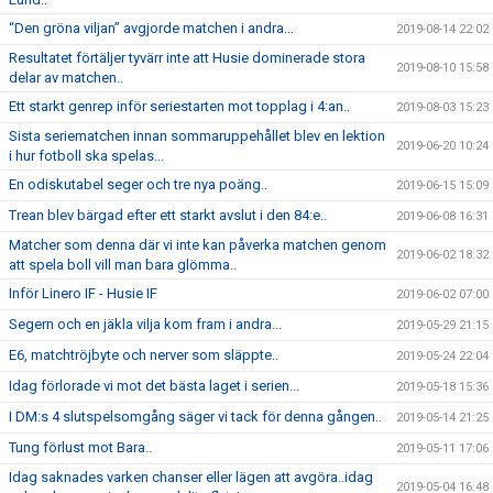
“Den gröna viljan” avgjorde matchen i andra...
2019-08-14 22:02
Resultatet förtäljer tyvärr inte att Husie dominerade stora
2019-08-10 15:58
delar av matchen..
Ett starkt genrep inför seriestarten mot topplag i 4:an..
2019-08-03 15:23
Sista seriematchen innan sommaruppehållet blev en lektion
2019-06-20 10:24
i hur fotboll ska spelas...
En odiskutabel seger och tre nya poäng..
2019-06-15 15:09
Trean blev bärgad efter ett starkt avslut i den 84:e..
2019-06-08 16:31
Matcher som denna där vi inte kan påverka matchen genom
2019-06-02 18:32
att spela boll vill man bara glömma..
Inför Linero IF - Husie IF
2019-06-02 07:00
Segern och en jäkla vilja kom fram i andra...
2019-05-29 21:15
E6, matchtröjbyte och nerver som släppte..
2019-05-24 22:04
Idag förlorade vi mot det bästa laget i serien...
2019-05-18 15:36
I DM:s 4 slutspelsomgång säger vi tack för denna gången..
2019-05-14 21:25
Tung förlust mot Bara..
2019-05-11 17:06
Idag saknades varken chanser eller lägen att avgöra..idag
2019-05-04 16:48