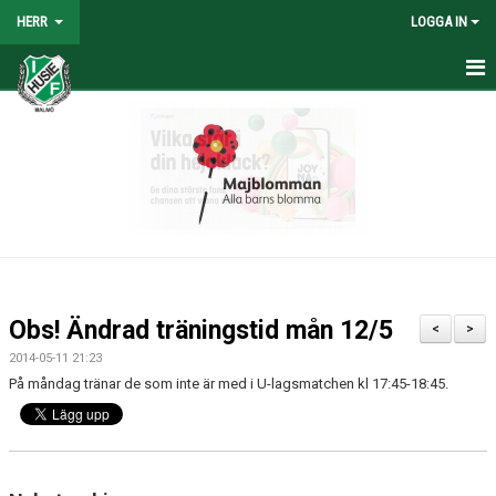
HERR
LOGGA IN
HEM
NYHETER
TRUPPEN
KALENDER
TABELL/RESULTAT
Obs! Ändrad träningstid mån 12/5
<
>
MATCHER
2014-05-11 21:23
På måndag tränar de som inte är med i U-lagsmatchen kl 17:45-18:45.
BILDGALLERI
KONTAKT