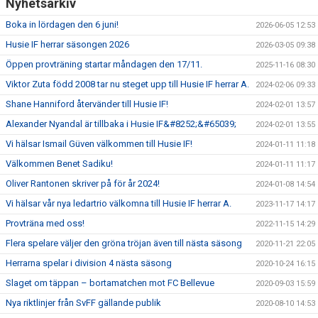
Nyhetsarkiv
Boka in lördagen den 6 juni!
2026-06-05 12:53
Husie IF herrar säsongen 2026
2026-03-05 09:38
Öppen provträning startar måndagen den 17/11.
2025-11-16 08:30
Viktor Zuta född 2008 tar nu steget upp till Husie IF herrar A.
2024-02-06 09:33
Shane Hanniford återvänder till Husie IF!
2024-02-01 13:57
Alexander Nyandal är tillbaka i Husie IF&#8252;&#65039;
2024-02-01 13:55
Vi hälsar Ismail Güven välkommen till Husie IF!
2024-01-11 11:18
Välkommen Benet Sadiku!
2024-01-11 11:17
Oliver Rantonen skriver på för år 2024!
2024-01-08 14:54
Vi hälsar vår nya ledartrio välkomna till Husie IF herrar A.
2023-11-17 14:17
Provträna med oss!
2022-11-15 14:29
Flera spelare väljer den gröna tröjan även till nästa säsong
2020-11-21 22:05
Herrarna spelar i division 4 nästa säsong
2020-10-24 16:15
Slaget om täppan – bortamatchen mot FC Bellevue
2020-09-03 15:59
Nya riktlinjer från SvFF gällande publik
2020-08-10 14:53