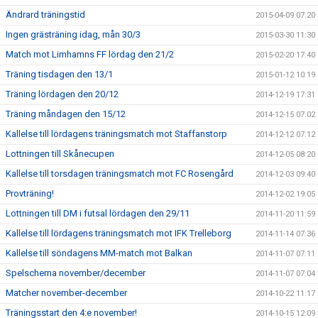
Ändrard träningstid
2015-04-09 07:20
Ingen grästräning idag, mån 30/3
2015-03-30 11:30
Match mot Limhamns FF lördag den 21/2
2015-02-20 17:40
Träning tisdagen den 13/1
2015-01-12 10:19
Träning lördagen den 20/12
2014-12-19 17:31
Träning måndagen den 15/12
2014-12-15 07:02
Kallelse till lördagens träningsmatch mot Staffanstorp
2014-12-12 07:12
Lottningen till Skånecupen
2014-12-05 08:20
Kallelse till torsdagen träningsmatch mot FC Rosengård
2014-12-03 09:40
Provträning!
2014-12-02 19:05
Lottningen till DM i futsal lördagen den 29/11
2014-11-20 11:59
Kallelse till lördagens träningsmatch mot IFK Trelleborg
2014-11-14 07:36
Kallelse till söndagens MM-match mot Balkan
2014-11-07 07:11
Spelschema november/december
2014-11-07 07:04
Matcher november-december
2014-10-22 11:17
Träningsstart den 4:e november!
2014-10-15 12:09