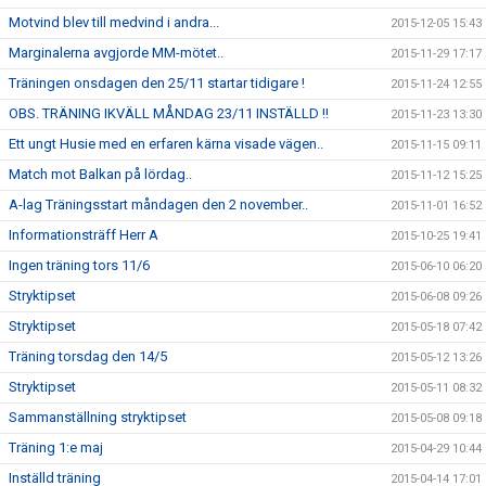
Motvind blev till medvind i andra...
2015-12-05 15:43
Marginalerna avgjorde MM-mötet..
2015-11-29 17:17
Träningen onsdagen den 25/11 startar tidigare !
2015-11-24 12:55
OBS. TRÄNING IKVÄLL MÅNDAG 23/11 INSTÄLLD !!
2015-11-23 13:30
Ett ungt Husie med en erfaren kärna visade vägen..
2015-11-15 09:11
Match mot Balkan på lördag..
2015-11-12 15:25
A-lag Träningsstart måndagen den 2 november..
2015-11-01 16:52
Informationsträff Herr A
2015-10-25 19:41
Ingen träning tors 11/6
2015-06-10 06:20
Stryktipset
2015-06-08 09:26
Stryktipset
2015-05-18 07:42
Träning torsdag den 14/5
2015-05-12 13:26
Stryktipset
2015-05-11 08:32
Sammanställning stryktipset
2015-05-08 09:18
Träning 1:e maj
2015-04-29 10:44
Inställd träning
2015-04-14 17:01