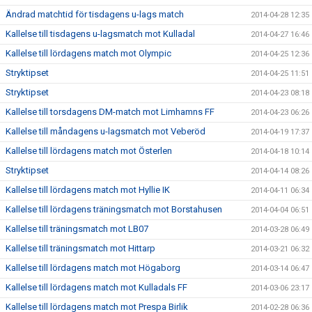
Ändrad matchtid för tisdagens u-lags match
2014-04-28 12:35
Kallelse till tisdagens u-lagsmatch mot Kulladal
2014-04-27 16:46
Kallelse till lördagens match mot Olympic
2014-04-25 12:36
Stryktipset
2014-04-25 11:51
Stryktipset
2014-04-23 08:18
Kallelse till torsdagens DM-match mot Limhamns FF
2014-04-23 06:26
Kallelse till måndagens u-lagsmatch mot Veberöd
2014-04-19 17:37
Kallelse till lördagens match mot Österlen
2014-04-18 10:14
Stryktipset
2014-04-14 08:26
Kallelse till lördagens match mot Hyllie IK
2014-04-11 06:34
Kallelse till lördagens träningsmatch mot Borstahusen
2014-04-04 06:51
Kallelse till träningsmatch mot LB07
2014-03-28 06:49
Kallelse till träningsmatch mot Hittarp
2014-03-21 06:32
Kallelse till lördagens match mot Högaborg
2014-03-14 06:47
Kallelse till lördagens match mot Kulladals FF
2014-03-06 23:17
Kallelse till lördagens match mot Prespa Birlik
2014-02-28 06:36