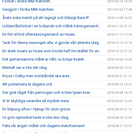
Förlust i andra MM-matchen..
2019-02-10 16:33
Oavgjort i första MM-matchen..
2019-02-02 17:48
Årets sista match på ett regnigt och blåsigt Bara IP..
2018-12-08 16:02
Uddamålsförlust i en böljande och målrik träningsmatch..
2018-11-23 21:37
En fint utförd eftersäsongsmatch av Husie..
2018-11-17 15:24
Tack för denna säsongen alla, vi gjorde vårt yttersta idag..
2018-10-13 16:14
En stark insats av Husie som borde haft tre istället för en..
2018-10-10 21:23
Det gemensamma målet är nått, nu börjar kvalet..
2018-10-06 15:26
Mentalt var vi inte där idag..
2018-09-30 15:31
Kross i Dalby men motståndet ska äras..
2018-09-21 21:27
Att pulverisera är dagens ord..
2018-09-15 14:51
Där gick tåget från perrongen och vi blev tyvärr kvar..
2018-09-08 18:10
Vi är skyldiga varandra så mycket mera..
2018-09-02 16:49
En blytung afton i Hjärup för dom gröne..
2018-08-24 21:10
Ur grön synvinkel hade vi inte otur idag..
2018-08-18 12:04
Felix vår ängel i målet och dagens matchvinnare!
2018-08-11 16:57