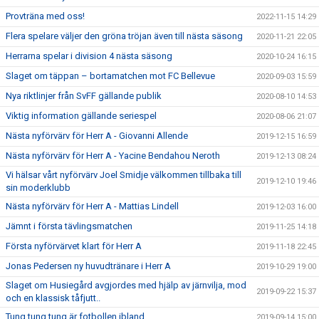
Provträna med oss!
2022-11-15 14:29
Flera spelare väljer den gröna tröjan även till nästa säsong
2020-11-21 22:05
Herrarna spelar i division 4 nästa säsong
2020-10-24 16:15
Slaget om täppan – bortamatchen mot FC Bellevue
2020-09-03 15:59
Nya riktlinjer från SvFF gällande publik
2020-08-10 14:53
Viktig information gällande seriespel
2020-08-06 21:07
Nästa nyförvärv för Herr A - Giovanni Allende
2019-12-15 16:59
Nästa nyförvärv för Herr A - Yacine Bendahou Neroth
2019-12-13 08:24
Vi hälsar vårt nyförvärv Joel Smidje välkommen tillbaka till
2019-12-10 19:46
sin moderklubb
Nästa nyförvärv för Herr A - Mattias Lindell
2019-12-03 16:00
Jämnt i första tävlingsmatchen
2019-11-25 14:18
Första nyförvärvet klart för Herr A
2019-11-18 22:45
Jonas Pedersen ny huvudtränare i Herr A
2019-10-29 19:00
Slaget om Husiegård avgjordes med hjälp av järnvilja, mod
2019-09-22 15:37
och en klassisk tåfjutt..
Tung tung tung är fotbollen ibland..
2019-09-14 15:00