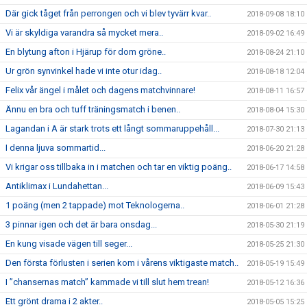
Där gick tåget från perrongen och vi blev tyvärr kvar..
2018-09-08 18:10
Vi är skyldiga varandra så mycket mera..
2018-09-02 16:49
En blytung afton i Hjärup för dom gröne..
2018-08-24 21:10
Ur grön synvinkel hade vi inte otur idag..
2018-08-18 12:04
Felix vår ängel i målet och dagens matchvinnare!
2018-08-11 16:57
Ännu en bra och tuff träningsmatch i benen..
2018-08-04 15:30
Lagandan i A är stark trots ett långt sommaruppehåll...
2018-07-30 21:13
I denna ljuva sommartid...
2018-06-20 21:28
Vi krigar oss tillbaka in i matchen och tar en viktig poäng..
2018-06-17 14:58
Antiklimax i Lundahettan...
2018-06-09 15:43
1 poäng (men 2 tappade) mot Teknologerna..
2018-06-01 21:28
3 pinnar igen och det är bara onsdag...
2018-05-30 21:19
En kung visade vägen till seger...
2018-05-25 21:30
Den första förlusten i serien kom i vårens viktigaste match..
2018-05-19 15:49
I ”chansernas match” kammade vi till slut hem trean!
2018-05-12 16:36
Ett grönt drama i 2 akter..
2018-05-05 15:25