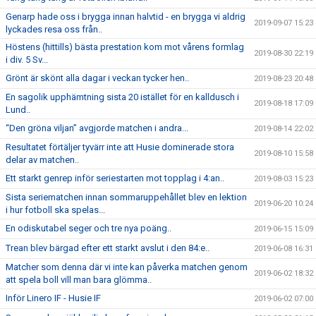
Genarp hade oss i brygga innan halvtid - en brygga vi aldrig
2019-09-07 15:23
lyckades resa oss från..
Höstens (hittills) bästa prestation kom mot vårens formlag
2019-08-30 22:19
i div. 5 Sv...
Grönt är skönt alla dagar i veckan tycker hen..
2019-08-23 20:48
En sagolik upphämtning sista 20 istället för en kalldusch i
2019-08-18 17:09
Lund..
“Den gröna viljan” avgjorde matchen i andra...
2019-08-14 22:02
Resultatet förtäljer tyvärr inte att Husie dominerade stora
2019-08-10 15:58
delar av matchen..
Ett starkt genrep inför seriestarten mot topplag i 4:an..
2019-08-03 15:23
Sista seriematchen innan sommaruppehållet blev en lektion
2019-06-20 10:24
i hur fotboll ska spelas...
En odiskutabel seger och tre nya poäng..
2019-06-15 15:09
Trean blev bärgad efter ett starkt avslut i den 84:e..
2019-06-08 16:31
Matcher som denna där vi inte kan påverka matchen genom
2019-06-02 18:32
att spela boll vill man bara glömma..
Inför Linero IF - Husie IF
2019-06-02 07:00