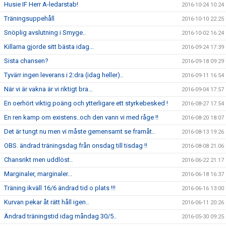
Husie IF Herr A-ledarstab!
2016-10-24 10:24
Träningsuppehåll
2016-10-10 22:25
Snöplig avslutning i Smyge..
2016-10-02 16:24
Killarna gjorde sitt bästa idag...
2016-09-24 17:39
Sista chansen?
2016-09-18 09:29
Tyvärr ingen leverans i 2:dra (idag heller)..
2016-09-11 16:54
När vi är vakna är vi riktigt bra...
2016-09-04 17:57
En oerhört viktig poäng och ytterligare ett styrkebesked !
2016-08-27 17:54
En ren kamp om existens..och den vann vi med råge !!
2016-08-20 18:07
Det är tungt nu men vi måste gemensamt se framåt..
2016-08-13 19:26
OBS. ändrad träningsdag från onsdag till tisdag !!
2016-08-08 21:06
Chansrikt men uddlöst..
2016-06-22 21:17
Marginaler, marginaler...
2016-06-18 16:37
Träning ikväll 16/6 ändrad tid o plats !!!
2016-06-16 13:00
Kurvan pekar åt rätt håll igen..
2016-06-11 20:26
Ändrad träningstid idag måndag 30/5..
2016-05-30 09:25