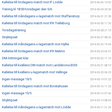
Kallelse till lördagens match mot IF Lödde
2014-06-06 13:02
Träning kl 18:00 torsdagen den 5/6
2014-06-03 20:34
Kallelse till måndagens u-lagsmatch mot Staffanstorp
2014-06-01 21:30
Kallelse till lördagens match mot IFK Trelleborg
2014-05-30 17:33
Torsdagsträning
2014-05-28 21:10
Stryktipset
2014-05-27 08:25
Kallelse till måndagens u-lagsmatch mot Hyllie
2014-05-25 19:44
Kallelse till lördagens match mot IFK Malmö
2014-05-23 06:51
DM-lottningen klar
2014-05-22 11:10
Kallelse till kvällens DM match mot Landskrona BOIS
2014-05-21 08:19
Kallelse till kvällens u-lagsmatch mot Vellinge
2014-05-20 06:23
Ingen massage 19/5
2014-05-19 07:22
Kallelse till lördagens match mot Borstahusen
2014-05-16 11:23
Ingen massage 15/5
2014-05-15 07:56
Stryktipset
2014-05-13 08:42
Kallelse till måndagens u-lagsmatch mot Lödde
2014-05-11 21:25