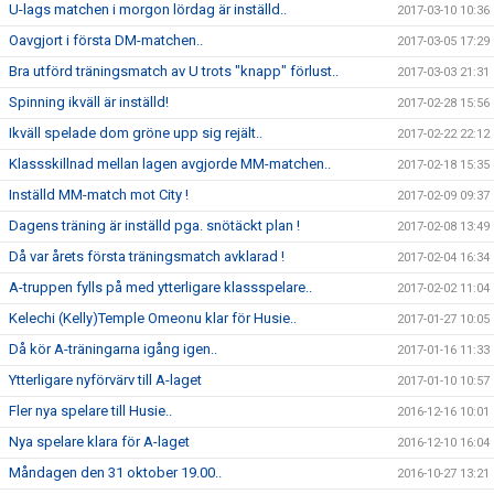
U-lags matchen i morgon lördag är inställd..
2017-03-10 10:36
Oavgjort i första DM-matchen..
2017-03-05 17:29
Bra utförd träningsmatch av U trots "knapp" förlust..
2017-03-03 21:31
Spinning ikväll är inställd!
2017-02-28 15:56
Ikväll spelade dom gröne upp sig rejält..
2017-02-22 22:12
Klassskillnad mellan lagen avgjorde MM-matchen..
2017-02-18 15:35
Inställd MM-match mot City !
2017-02-09 09:37
Dagens träning är inställd pga. snötäckt plan !
2017-02-08 13:49
Då var årets första träningsmatch avklarad !
2017-02-04 16:34
A-truppen fylls på med ytterligare klassspelare..
2017-02-02 11:04
Kelechi (Kelly)Temple Omeonu klar för Husie..
2017-01-27 10:05
Då kör A-träningarna igång igen..
2017-01-16 11:33
Ytterligare nyförvärv till A-laget
2017-01-10 10:57
Fler nya spelare till Husie..
2016-12-16 10:01
Nya spelare klara för A-laget
2016-12-10 16:04
Måndagen den 31 oktober 19.00..
2016-10-27 13:21