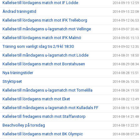
Kallelse till lördagens match mot IF Lödde
2014-09-19 12:59
Ändrad träningstid
2014-09-15 22:08
Kallelse till lördagens match mot IFK Trelleborg
2014-09-12 06:53
Kallelse till måndagens u-lagsmatch mot Vellinge
2014-09-07 20:46
Kallelse till lördagens match mot IFK Malmö
2014-09-05 15:13
Träning som vanligt idag tis 2/9 kl 18:30
2014-09-02 12:35
Kallelse till måndagens u-lagsmatch mot Lödde
2014-08-31 18:50
Kallelse till lördagens match mot Borstahusen
2014-08-29 08:34
Nya träningstider
2014-08-28 15:51
Stryktipset
2014-08-26 10:35
Kallelse till måndagens u-lagsmatch mot Tomelilla
2014-08-24 19:50
Kallelse till lördagens match mot Eket
2014-08-22 12:49
Kallelse till måndagens u-lagsmatch mot Kulladals FF
2014-08-16 15:58
Kallelse till fredagens match mot Staffanstorp
2014-08-14 21:48
Beachvolley på torsdag
2014-08-13 22:51
Kallelse till lördagens match mot BK Olympic
2014-08-08 07:24