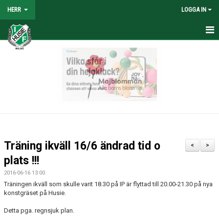
HERR
LOGGA IN
HEM
NYHETER
TRUPPEN
KALENDER
TABELL/RESULTAT
Träning ikväll 16/6 ändrad tid o
<
>
MATCHER
plats !!!
2016-06-16 13:00
BILDGALLERI
Träningen ikväll som skulle varit 18.30 på IP är flyttad till 20.00-21.30 på nya
konstgräset på Husie.
KONTAKT
Detta pga. regnsjuk plan.