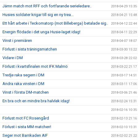
Jämn match mot RFF och fortfarande serieledare..
2018-04-29 15:35
Husies soldater krigar till sig en ny trea...
2018-04-21 15:48
Ett hårt arbete i Teckomatorp (mot Billeberga) betalade sig..
2018-04-12 22:44
Energin flödade i det unga Husie-laget idag!
2018-04-11 22:29
Vinst i premiären
2018-04-07 18:07
Förlust i sista träningsmatchen
2018-03-30 15:22
Vidare i DM
2018-03-28 22:02
Förlust i kvartsfinalen mot IFK Malmö
2018-03-22 21:17
Tredje raka segern i DM
2018-03-17 14:51
Andra raka vinsten i DM
2018-03-11 17:06
Vinst i första DM-matchen
2018-03-06 21:46
En bra och en mindre bra halvlek idag!
2018-02-24 15:31
2018-02-16 10:35
Förlust mot FC Rosengård
2018-02-13 21:16
Förlust i sista MM matchen!
2018-02-10 15:31
Seger mot Barrikaden AIF
2018-02-02 21:22