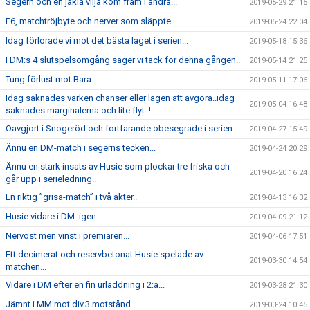
Segern och en jäkla vilja kom fram i andra...
2019-05-29 21:15
E6, matchtröjbyte och nerver som släppte..
2019-05-24 22:04
Idag förlorade vi mot det bästa laget i serien...
2019-05-18 15:36
I DM:s 4 slutspelsomgång säger vi tack för denna gången..
2019-05-14 21:25
Tung förlust mot Bara..
2019-05-11 17:06
Idag saknades varken chanser eller lägen att avgöra..idag
2019-05-04 16:48
saknades marginalerna och lite flyt..!
Oavgjort i Snogeröd och fortfarande obesegrade i serien..
2019-04-27 15:49
Ännu en DM-match i segerns tecken...
2019-04-24 20:29
Ännu en stark insats av Husie som plockar tre friska och
2019-04-20 16:24
går upp i serieledning..
En riktig ”grisa-match” i två akter..
2019-04-13 16:32
Husie vidare i DM..igen..
2019-04-09 21:12
Nervöst men vinst i premiären...
2019-04-06 17:51
Ett decimerat och reservbetonat Husie spelade av
2019-03-30 14:54
matchen...
Vidare i DM efter en fin urladdning i 2:a...
2019-03-28 21:30
Jämnt i MM mot div.3 motstånd...
2019-03-24 10:45