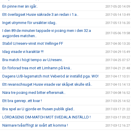
En pinne mer än igår..
2017-05-20 14:09
Ett överlägset Husie säkrade 3:an redan i 1:a..
2017-05-14 13:49
Inget utrymme för ursäkter idag..
2017-05-13 16:20
I den 89:de minuten tappade vi poäng men i den 32:a
2017-05-06 19:58
avgjordes matchen..
Stabil U/reserv-vinst mot Vellinge FF
2017-04-30 13:20
Idag visade vi karaktär !!!
2017-04-29 15:49
Bra match i högt tempo av U/reserv..
2017-04-25 07:57
En förlorad trea mot ett Limhamn på knä..
2017-04-21 21:48
Dagens U/B-lagsmatch mot Veberöd är inställd pga. WO!
2017-04-17 10:51
Ett revanschsuget Husie visade var skåpet skulle stå..
2017-04-15 14:13
Nära tre poäng med bitter eftersmak..
2017-04-08 16:52
Ett bra genrep..ett kvar !
2017-03-25 14:52
Bra spel av U gjorde en frusen publik glad..
2017-03-17 21:22
LÖRDAGENS DM-MATCH MOT SVEDALA INSTÄLLD !
2017-03-17 09:22
Närmare tvåsiffrigt är svårt att komma !
2017-03-12 16:27