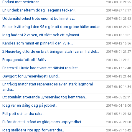
Förlust mot serietrean..
2017-08-30 21:25
En underbar eftermiddag i segerns tecken !
2017-08-27 17:17
Uddamålsförlust trots enormt bollinnehav..
2017-08-21 23:43
En sen kvittering i den 95:e gör att dom gröne håller undan..
2017-08-18 21:07
Idag hade vi 2 vapen, ett slött och ett sylvasst..
2017-08-13 18:01
Kändes som minst en pinne till den 73:e....
2017-08-12 16:56
2 Husie-lag utförde en bra träningsmatch i varsin halvlek..
2017-08-01 21:27
Propagandafotboll i Arlöv..
2017-06-21 21:21
En trea till Husie hade varit ett rättvist resultat...
2017-06-17 17:48
Oavgjort för U/reservlaget i Lund..
2017-06-13 21:44
En tråkig matchstart reparerades av en stark lagmoral i
2017-06-10 14:34
andra..
Ett stenhårt arbetande U/reservlag tog hem trean..
2017-06-05 22:11
Idag var en dålig dag på jobbet..
2017-06-04 18:00
Full pott och andra raka..
2017-05-31 21:43
Eufori är ett tillstånd av glädje och upprymdhet..
2017-05-26 21:08
Idag ställde vi inte upp för varandra..
2017-05-21 16:42