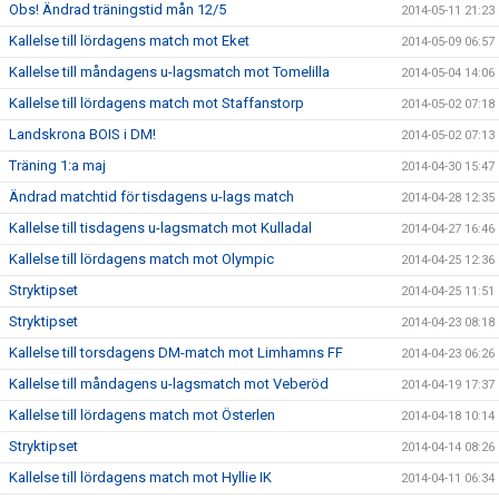
Obs! Ändrad träningstid mån 12/5
2014-05-11 21:23
Kallelse till lördagens match mot Eket
2014-05-09 06:57
Kallelse till måndagens u-lagsmatch mot Tomelilla
2014-05-04 14:06
Kallelse till lördagens match mot Staffanstorp
2014-05-02 07:18
Landskrona BOIS i DM!
2014-05-02 07:13
Träning 1:a maj
2014-04-30 15:47
Ändrad matchtid för tisdagens u-lags match
2014-04-28 12:35
Kallelse till tisdagens u-lagsmatch mot Kulladal
2014-04-27 16:46
Kallelse till lördagens match mot Olympic
2014-04-25 12:36
Stryktipset
2014-04-25 11:51
Stryktipset
2014-04-23 08:18
Kallelse till torsdagens DM-match mot Limhamns FF
2014-04-23 06:26
Kallelse till måndagens u-lagsmatch mot Veberöd
2014-04-19 17:37
Kallelse till lördagens match mot Österlen
2014-04-18 10:14
Stryktipset
2014-04-14 08:26
Kallelse till lördagens match mot Hyllie IK
2014-04-11 06:34