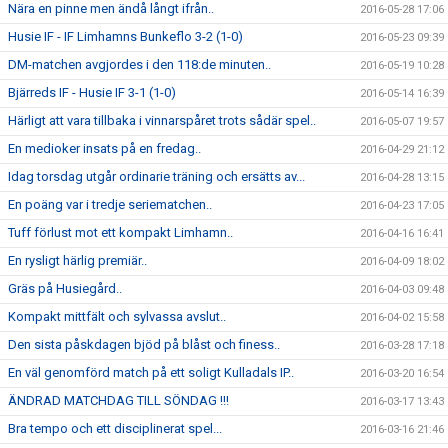
Nära en pinne men ändå långt ifrån..
2016-05-28 17:06
Husie IF - IF Limhamns Bunkeflo 3-2 (1-0)
2016-05-23 09:39
DM-matchen avgjordes i den 118:de minuten..
2016-05-19 10:28
Bjärreds IF - Husie IF 3-1 (1-0)
2016-05-14 16:39
Härligt att vara tillbaka i vinnarspåret trots sådär spel..
2016-05-07 19:57
En medioker insats på en fredag..
2016-04-29 21:12
Idag torsdag utgår ordinarie träning och ersätts av...
2016-04-28 13:15
En poäng var i tredje seriematchen..
2016-04-23 17:05
Tuff förlust mot ett kompakt Limhamn..
2016-04-16 16:41
En rysligt härlig premiär..
2016-04-09 18:02
Gräs på Husiegård..
2016-04-03 09:48
Kompakt mittfält och sylvassa avslut..
2016-04-02 15:58
Den sista påskdagen bjöd på blåst och finess..
2016-03-28 17:18
En väl genomförd match på ett soligt Kulladals IP..
2016-03-20 16:54
ÄNDRAD MATCHDAG TILL SÖNDAG !!!
2016-03-17 13:43
Bra tempo och ett disciplinerat spel...
2016-03-16 21:46