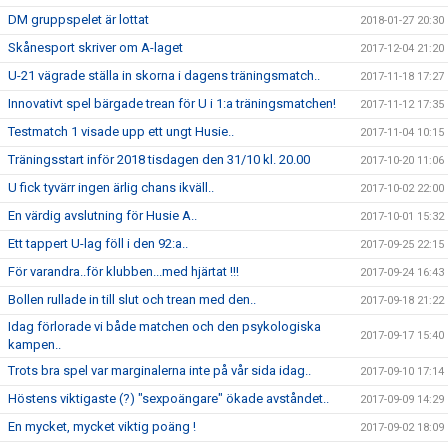
DM gruppspelet är lottat
2018-01-27 20:30
Skånesport skriver om A-laget
2017-12-04 21:20
U-21 vägrade ställa in skorna i dagens träningsmatch..
2017-11-18 17:27
Innovativt spel bärgade trean för U i 1:a träningsmatchen!
2017-11-12 17:35
Testmatch 1 visade upp ett ungt Husie..
2017-11-04 10:15
Träningsstart inför 2018 tisdagen den 31/10 kl. 20.00
2017-10-20 11:06
U fick tyvärr ingen ärlig chans ikväll..
2017-10-02 22:00
En värdig avslutning för Husie A..
2017-10-01 15:32
Ett tappert U-lag föll i den 92:a..
2017-09-25 22:15
För varandra..för klubben...med hjärtat !!!
2017-09-24 16:43
Bollen rullade in till slut och trean med den..
2017-09-18 21:22
Idag förlorade vi både matchen och den psykologiska
2017-09-17 15:40
kampen..
Trots bra spel var marginalerna inte på vår sida idag..
2017-09-10 17:14
Höstens viktigaste (?) "sexpoängare" ökade avståndet..
2017-09-09 14:29
En mycket, mycket viktig poäng !
2017-09-02 18:09