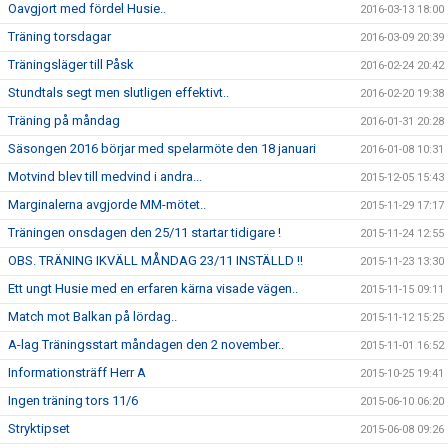
Oavgjort med fördel Husie..
2016-03-13 18:00
Träning torsdagar
2016-03-09 20:39
Träningsläger till Påsk
2016-02-24 20:42
Stundtals segt men slutligen effektivt..
2016-02-20 19:38
Träning på måndag
2016-01-31 20:28
Säsongen 2016 börjar med spelarmöte den 18 januari
2016-01-08 10:31
Motvind blev till medvind i andra...
2015-12-05 15:43
Marginalerna avgjorde MM-mötet..
2015-11-29 17:17
Träningen onsdagen den 25/11 startar tidigare !
2015-11-24 12:55
OBS. TRÄNING IKVÄLL MÅNDAG 23/11 INSTÄLLD !!
2015-11-23 13:30
Ett ungt Husie med en erfaren kärna visade vägen..
2015-11-15 09:11
Match mot Balkan på lördag..
2015-11-12 15:25
A-lag Träningsstart måndagen den 2 november..
2015-11-01 16:52
Informationsträff Herr A
2015-10-25 19:41
Ingen träning tors 11/6
2015-06-10 06:20
Stryktipset
2015-06-08 09:26