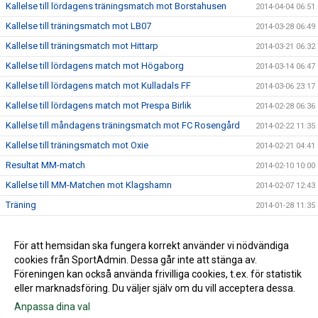
Kallelse till lördagens träningsmatch mot Borstahusen
2014-04-04 06:51
Kallelse till träningsmatch mot LB07
2014-03-28 06:49
Kallelse till träningsmatch mot Hittarp
2014-03-21 06:32
Kallelse till lördagens match mot Högaborg
2014-03-14 06:47
Kallelse till lördagens match mot Kulladals FF
2014-03-06 23:17
Kallelse till lördagens match mot Prespa Birlik
2014-02-28 06:36
Kallelse till måndagens träningsmatch mot FC Rosengård
2014-02-22 11:35
Kallelse till träningsmatch mot Oxie
2014-02-21 04:41
Resultat MM-match
2014-02-10 10:00
Kallelse till MM-Matchen mot Klagshamn
2014-02-07 12:43
Träning
2014-01-28 11:35
Internmatch
2014-01-24 15:53
Lördagsträningen är inställd
För att hemsidan ska fungera korrekt använder vi nödvändiga
2014-01-17 20:19
cookies från SportAdmin. Dessa går inte att stänga av.
2014-01-14 14:02
Föreningen kan också använda frivilliga cookies, t.ex. för statistik
eller marknadsföring. Du väljer själv om du vill acceptera dessa.
Anpassa dina val