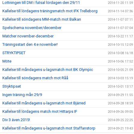
Lottningen till DM i futsal lördagen den 29/11
2014-11-20 11:59
Kallelse till lördagens träningsmatch mot IFK Trelleborg
2014-11-14 07:36
Kallelse till söndagens MM-match mot Balkan
2014-11-07 07:11
Spelschema november/december
2014-11-07 07:04
Matcher november-december
2014-10-22 11:17
Träningsstart den 4:e november!
2014-10-15 12:09
STRYKTIPSET
2014-10-08 16:18
Möte
2014-10-06 17:52
Kallelse till måndagens u-lagsmatch mot BK Olympic
2014-10-05 21:09
Kallelse till söndagens match mot Råå
2014-10-03 15:19
Stryktipset
2014-10-01 13:17
Ingen träning mån 29/9
2014-09-29 11:55
Kallelse till måndagens u-lagsmatch mot Bjärred
2014-09-28 18:59
Kallelse till lördagens match mot Hittarps IF
2014-09-26 09:05
Div 3 även 2015!
2014-09-25 22:25
Kallelse till måndagens u-lagsmatch mot Staffanstorp
2014-09-21 19:43