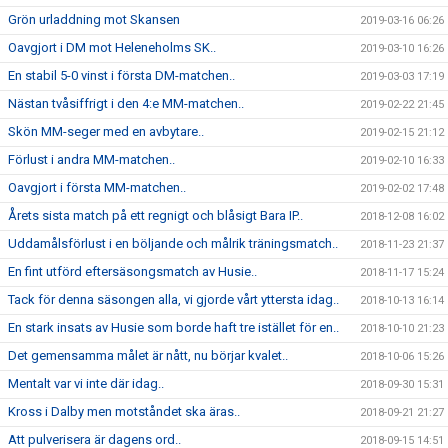
Grön urladdning mot Skansen
2019-03-16 06:26
Oavgjort i DM mot Heleneholms SK..
2019-03-10 16:26
En stabil 5-0 vinst i första DM-matchen..
2019-03-03 17:19
Nästan tvåsiffrigt i den 4:e MM-matchen..
2019-02-22 21:45
Skön MM-seger med en avbytare..
2019-02-15 21:12
Förlust i andra MM-matchen..
2019-02-10 16:33
Oavgjort i första MM-matchen..
2019-02-02 17:48
Årets sista match på ett regnigt och blåsigt Bara IP..
2018-12-08 16:02
Uddamålsförlust i en böljande och målrik träningsmatch..
2018-11-23 21:37
En fint utförd eftersäsongsmatch av Husie..
2018-11-17 15:24
Tack för denna säsongen alla, vi gjorde vårt yttersta idag..
2018-10-13 16:14
En stark insats av Husie som borde haft tre istället för en..
2018-10-10 21:23
Det gemensamma målet är nått, nu börjar kvalet..
2018-10-06 15:26
Mentalt var vi inte där idag..
2018-09-30 15:31
Kross i Dalby men motståndet ska äras..
2018-09-21 21:27
Att pulverisera är dagens ord..
2018-09-15 14:51