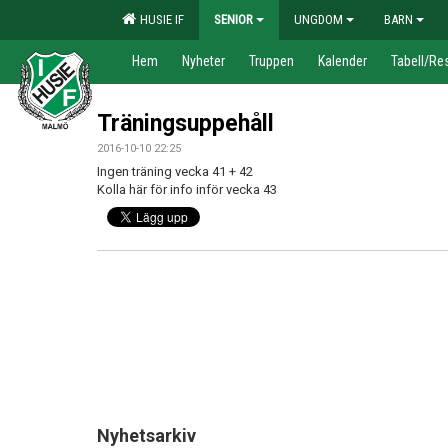
HUSIE IF
SENIOR
UNGDOM
BARN
Hem
Nyheter
Truppen
Kalender
Tabell/Res
Träningsuppehåll
2016-10-10 22:25
Ingen träning vecka 41 + 42
Kolla här för info inför vecka 43
Nyhetsarkiv