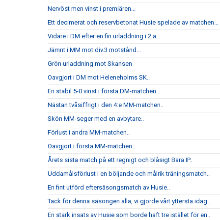
Nervöst men vinst i premiären...
Ett decimerat och reservbetonat Husie spelade av matchen...
Vidare i DM efter en fin urladdning i 2:a...
Jämnt i MM mot div.3 motstånd...
Grön urladdning mot Skansen
Oavgjort i DM mot Heleneholms SK..
En stabil 5-0 vinst i första DM-matchen..
Nästan tvåsiffrigt i den 4:e MM-matchen..
Skön MM-seger med en avbytare..
Förlust i andra MM-matchen..
Oavgjort i första MM-matchen..
Årets sista match på ett regnigt och blåsigt Bara IP..
Uddamålsförlust i en böljande och målrik träningsmatch..
En fint utförd eftersäsongsmatch av Husie..
Tack för denna säsongen alla, vi gjorde vårt yttersta idag..
En stark insats av Husie som borde haft tre istället för en..