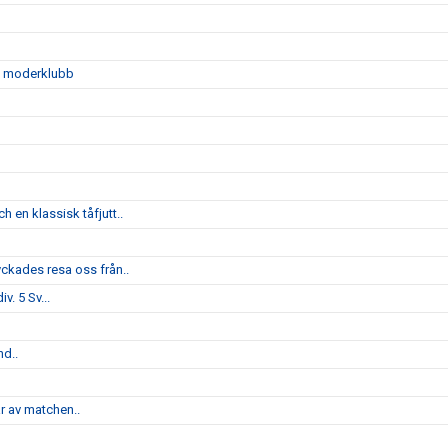
sin moderklubb
 en klassisk tåfjutt..
yckades resa oss från..
v. 5 Sv...
nd..
ar av matchen..