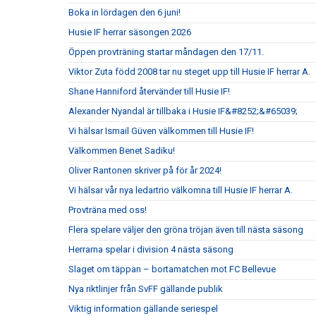
Boka in lördagen den 6 juni!
Husie IF herrar säsongen 2026
Öppen provträning startar måndagen den 17/11.
Viktor Zuta född 2008 tar nu steget upp till Husie IF herrar A.
Shane Hanniford återvänder till Husie IF!
Alexander Nyandal är tillbaka i Husie IF&#8252;&#65039;
Vi hälsar Ismail Güven välkommen till Husie IF!
Välkommen Benet Sadiku!
Oliver Rantonen skriver på för år 2024!
Vi hälsar vår nya ledartrio välkomna till Husie IF herrar A.
Provträna med oss!
Flera spelare väljer den gröna tröjan även till nästa säsong
Herrarna spelar i division 4 nästa säsong
Slaget om täppan – bortamatchen mot FC Bellevue
Nya riktlinjer från SvFF gällande publik
Viktig information gällande seriespel