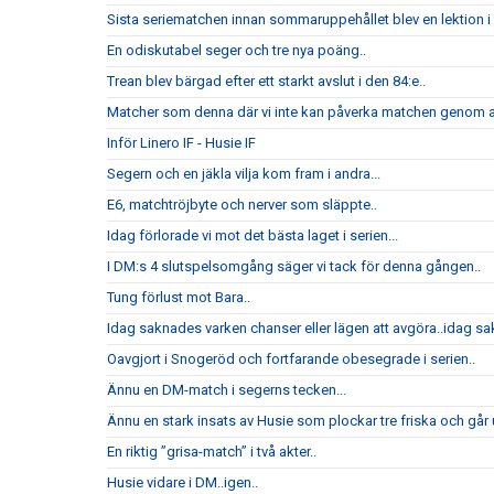
Sista seriematchen innan sommaruppehållet blev en lektion i h
En odiskutabel seger och tre nya poäng..
Trean blev bärgad efter ett starkt avslut i den 84:e..
Matcher som denna där vi inte kan påverka matchen genom att
Inför Linero IF - Husie IF
Segern och en jäkla vilja kom fram i andra...
E6, matchtröjbyte och nerver som släppte..
Idag förlorade vi mot det bästa laget i serien...
I DM:s 4 slutspelsomgång säger vi tack för denna gången..
Tung förlust mot Bara..
Idag saknades varken chanser eller lägen att avgöra..idag sak
Oavgjort i Snogeröd och fortfarande obesegrade i serien..
Ännu en DM-match i segerns tecken...
Ännu en stark insats av Husie som plockar tre friska och går u
En riktig ”grisa-match” i två akter..
Husie vidare i DM..igen..