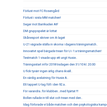
Förlust mot FC Rosengård
Förlust i sista MM matchen!
Seger mot Barrikaden AIF
DM gruppspelet är lottat
Skånesport skriver om A-laget
U-21 vägrade ställa in skorna i dagens träningsmatch..
Innovativt spel bärgade trean för U i 1:a träningsmatchen!
Testmatch 1 visade upp ett ungt Husie..
Träningsstart inför 2018 tisdagen den 31/10 kl. 20.00
U fick tyvärr ingen ärlig chans ikväll..
En värdig avslutning för Husie A..
Ett tappert U-lag föll i den 92:a..
För varandra..för klubben...med hjärtat !!!
Bollen rullade in till slut och trean med den..
Idag förlorade vi både matchen och den psykologiska kampe