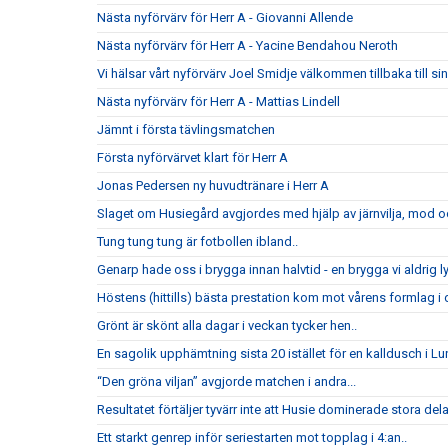
Nästa nyförvärv för Herr A - Giovanni Allende
Nästa nyförvärv för Herr A - Yacine Bendahou Neroth
Vi hälsar vårt nyförvärv Joel Smidje välkommen tillbaka till 
Nästa nyförvärv för Herr A - Mattias Lindell
Jämnt i första tävlingsmatchen
Första nyförvärvet klart för Herr A
Jonas Pedersen ny huvudtränare i Herr A
Slaget om Husiegård avgjordes med hjälp av järnvilja, mod och
Tung tung tung är fotbollen ibland..
Genarp hade oss i brygga innan halvtid - en brygga vi aldrig l
Höstens (hittills) bästa prestation kom mot vårens formlag i di
Grönt är skönt alla dagar i veckan tycker hen..
En sagolik upphämtning sista 20 istället för en kalldusch i Lu
“Den gröna viljan” avgjorde matchen i andra...
Resultatet förtäljer tyvärr inte att Husie dominerade stora del
Ett starkt genrep inför seriestarten mot topplag i 4:an..