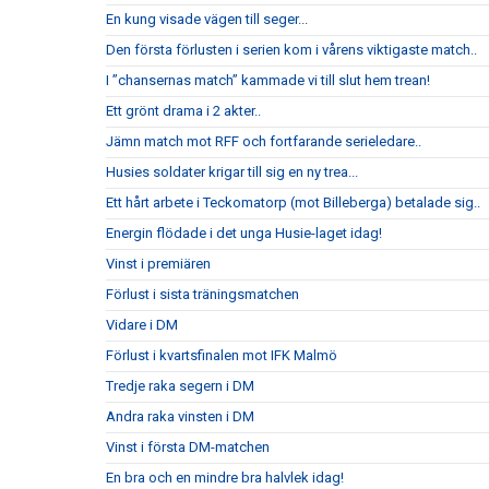
En kung visade vägen till seger...
Den första förlusten i serien kom i vårens viktigaste match..
I ”chansernas match” kammade vi till slut hem trean!
Ett grönt drama i 2 akter..
Jämn match mot RFF och fortfarande serieledare..
Husies soldater krigar till sig en ny trea...
Ett hårt arbete i Teckomatorp (mot Billeberga) betalade sig..
Energin flödade i det unga Husie-laget idag!
Vinst i premiären
Förlust i sista träningsmatchen
Vidare i DM
Förlust i kvartsfinalen mot IFK Malmö
Tredje raka segern i DM
Andra raka vinsten i DM
Vinst i första DM-matchen
En bra och en mindre bra halvlek idag!