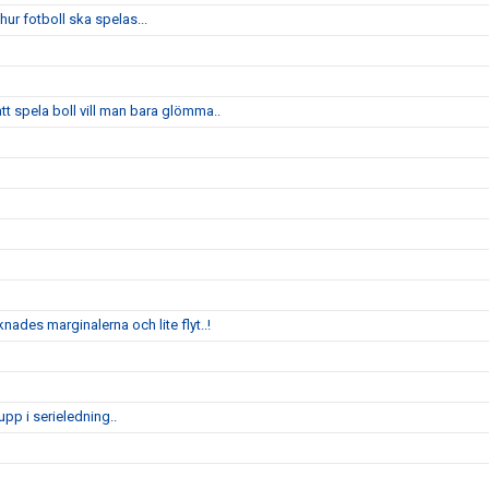
ur fotboll ska spelas...
 spela boll vill man bara glömma..
nades marginalerna och lite flyt..!
pp i serieledning..