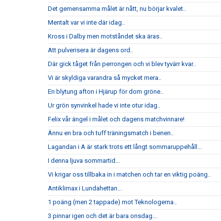
Det gemensamma målet är nått, nu börjar kvalet..
Mentalt var vi inte där idag..
Kross i Dalby men motståndet ska äras..
Att pulverisera är dagens ord..
Där gick tåget från perrongen och vi blev tyvärr kvar..
Vi är skyldiga varandra så mycket mera..
En blytung afton i Hjärup för dom gröne..
Ur grön synvinkel hade vi inte otur idag..
Felix vår ängel i målet och dagens matchvinnare!
Ännu en bra och tuff träningsmatch i benen..
Lagandan i A är stark trots ett långt sommaruppehåll...
I denna ljuva sommartid...
Vi krigar oss tillbaka in i matchen och tar en viktig poäng..
Antiklimax i Lundahettan...
1 poäng (men 2 tappade) mot Teknologerna..
3 pinnar igen och det är bara onsdag...