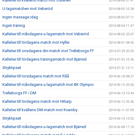
Kallelse till kvällens match mot Österlen
2014-08-06 07:47
U-lagsmatchen mot Veberöd
2014-08-05 10:28
Ingen massage idag
2014-08-05 07:11
Ingen träning
2014-08-04 11:47
Kallelse till måndagens u-lagsmatch mot Veberöd
2014-08-02 20:07
Kallelse till lördagens match mot Hyllie
2014-08-01 08:45
Kallelse till onsdagens dm-match mot Trelleborgs FF
2014-07-29 20:55
Kallelse till lördagens träningsmatch mot Bjärred
2014-07-25 10:36
Stryktipset
2014-07-21 13:11
Kallelse till torsdagens match mot Råå
2014-06-18 08:27
Kallelse till måndagens u-lagsmatch mot BK Olympic
2014-06-15 20:00
Trelleborgs FF i DM
2014-06-13 10:44
Kallelse till lördagens match mot Hittarp
2014-06-12 20:36
Kallelse till kvällens DM-match mot Kvarnby
2014-06-11 07:09
Stryktipset
2014-06-10 10:02
Kallelse till måndagens u-lagsmatch mot Bjärred
2014-06-08 17:10