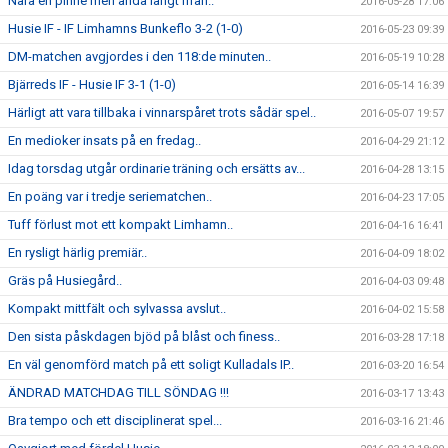
Nära en pinne men ändå långt ifrån..
2016-05-28 17:06
Husie IF - IF Limhamns Bunkeflo 3-2 (1-0)
2016-05-23 09:39
DM-matchen avgjordes i den 118:de minuten..
2016-05-19 10:28
Bjärreds IF - Husie IF 3-1 (1-0)
2016-05-14 16:39
Härligt att vara tillbaka i vinnarspåret trots sådär spel..
2016-05-07 19:57
En medioker insats på en fredag..
2016-04-29 21:12
Idag torsdag utgår ordinarie träning och ersätts av...
2016-04-28 13:15
En poäng var i tredje seriematchen..
2016-04-23 17:05
Tuff förlust mot ett kompakt Limhamn..
2016-04-16 16:41
En rysligt härlig premiär..
2016-04-09 18:02
Gräs på Husiegård..
2016-04-03 09:48
Kompakt mittfält och sylvassa avslut..
2016-04-02 15:58
Den sista påskdagen bjöd på blåst och finess..
2016-03-28 17:18
En väl genomförd match på ett soligt Kulladals IP..
2016-03-20 16:54
ÄNDRAD MATCHDAG TILL SÖNDAG !!!
2016-03-17 13:43
Bra tempo och ett disciplinerat spel...
2016-03-16 21:46