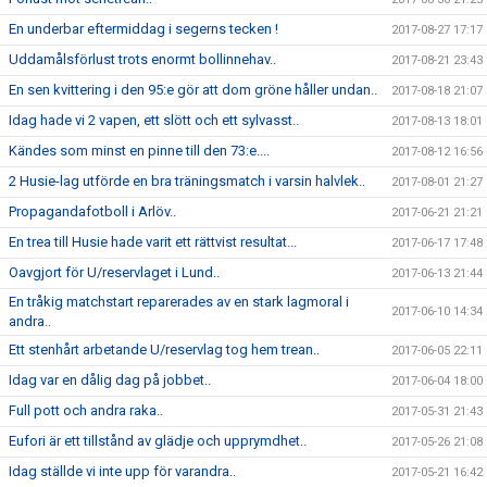
En underbar eftermiddag i segerns tecken !
2017-08-27 17:17
Uddamålsförlust trots enormt bollinnehav..
2017-08-21 23:43
En sen kvittering i den 95:e gör att dom gröne håller undan..
2017-08-18 21:07
Idag hade vi 2 vapen, ett slött och ett sylvasst..
2017-08-13 18:01
Kändes som minst en pinne till den 73:e....
2017-08-12 16:56
2 Husie-lag utförde en bra träningsmatch i varsin halvlek..
2017-08-01 21:27
Propagandafotboll i Arlöv..
2017-06-21 21:21
En trea till Husie hade varit ett rättvist resultat...
2017-06-17 17:48
Oavgjort för U/reservlaget i Lund..
2017-06-13 21:44
En tråkig matchstart reparerades av en stark lagmoral i
2017-06-10 14:34
andra..
Ett stenhårt arbetande U/reservlag tog hem trean..
2017-06-05 22:11
Idag var en dålig dag på jobbet..
2017-06-04 18:00
Full pott och andra raka..
2017-05-31 21:43
Eufori är ett tillstånd av glädje och upprymdhet..
2017-05-26 21:08
Idag ställde vi inte upp för varandra..
2017-05-21 16:42