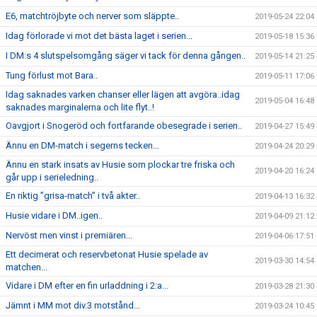
E6, matchtröjbyte och nerver som släppte..
2019-05-24 22:04
Idag förlorade vi mot det bästa laget i serien...
2019-05-18 15:36
I DM:s 4 slutspelsomgång säger vi tack för denna gången..
2019-05-14 21:25
Tung förlust mot Bara..
2019-05-11 17:06
Idag saknades varken chanser eller lägen att avgöra..idag
2019-05-04 16:48
saknades marginalerna och lite flyt..!
Oavgjort i Snogeröd och fortfarande obesegrade i serien..
2019-04-27 15:49
Ännu en DM-match i segerns tecken...
2019-04-24 20:29
Ännu en stark insats av Husie som plockar tre friska och
2019-04-20 16:24
går upp i serieledning..
En riktig ”grisa-match” i två akter..
2019-04-13 16:32
Husie vidare i DM..igen..
2019-04-09 21:12
Nervöst men vinst i premiären...
2019-04-06 17:51
Ett decimerat och reservbetonat Husie spelade av
2019-03-30 14:54
matchen...
Vidare i DM efter en fin urladdning i 2:a...
2019-03-28 21:30
Jämnt i MM mot div.3 motstånd...
2019-03-24 10:45