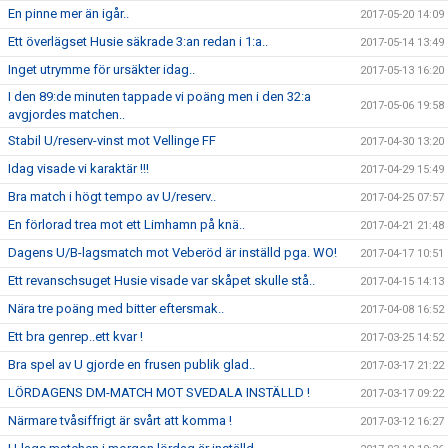
En pinne mer än igår..
2017-05-20 14:09
Ett överlägset Husie säkrade 3:an redan i 1:a..
2017-05-14 13:49
Inget utrymme för ursäkter idag..
2017-05-13 16:20
I den 89:de minuten tappade vi poäng men i den 32:a
2017-05-06 19:58
avgjordes matchen..
Stabil U/reserv-vinst mot Vellinge FF
2017-04-30 13:20
Idag visade vi karaktär !!!
2017-04-29 15:49
Bra match i högt tempo av U/reserv..
2017-04-25 07:57
En förlorad trea mot ett Limhamn på knä..
2017-04-21 21:48
Dagens U/B-lagsmatch mot Veberöd är inställd pga. WO!
2017-04-17 10:51
Ett revanschsuget Husie visade var skåpet skulle stå..
2017-04-15 14:13
Nära tre poäng med bitter eftersmak..
2017-04-08 16:52
Ett bra genrep..ett kvar !
2017-03-25 14:52
Bra spel av U gjorde en frusen publik glad..
2017-03-17 21:22
LÖRDAGENS DM-MATCH MOT SVEDALA INSTÄLLD !
2017-03-17 09:22
Närmare tvåsiffrigt är svårt att komma !
2017-03-12 16:27