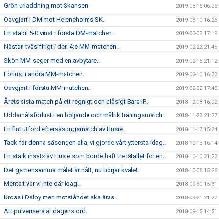
Grön urladdning mot Skansen
2019-03-16 06:26
Oavgjort i DM mot Heleneholms SK..
2019-03-10 16:26
En stabil 5-0 vinst i första DM-matchen..
2019-03-03 17:19
Nästan tvåsiffrigt i den 4:e MM-matchen..
2019-02-22 21:45
Skön MM-seger med en avbytare..
2019-02-15 21:12
Förlust i andra MM-matchen..
2019-02-10 16:33
Oavgjort i första MM-matchen..
2019-02-02 17:48
Årets sista match på ett regnigt och blåsigt Bara IP..
2018-12-08 16:02
Uddamålsförlust i en böljande och målrik träningsmatch..
2018-11-23 21:37
En fint utförd eftersäsongsmatch av Husie..
2018-11-17 15:24
Tack för denna säsongen alla, vi gjorde vårt yttersta idag..
2018-10-13 16:14
En stark insats av Husie som borde haft tre istället för en..
2018-10-10 21:23
Det gemensamma målet är nått, nu börjar kvalet..
2018-10-06 15:26
Mentalt var vi inte där idag..
2018-09-30 15:31
Kross i Dalby men motståndet ska äras..
2018-09-21 21:27
Att pulverisera är dagens ord..
2018-09-15 14:51