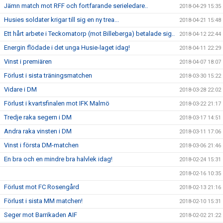
Jämn match mot RFF och fortfarande serieledare..
2018-04-29 15:35
Husies soldater krigar till sig en ny trea...
2018-04-21 15:48
Ett hårt arbete i Teckomatorp (mot Billeberga) betalade sig..
2018-04-12 22:44
Energin flödade i det unga Husie-laget idag!
2018-04-11 22:29
Vinst i premiären
2018-04-07 18:07
Förlust i sista träningsmatchen
2018-03-30 15:22
Vidare i DM
2018-03-28 22:02
Förlust i kvartsfinalen mot IFK Malmö
2018-03-22 21:17
Tredje raka segern i DM
2018-03-17 14:51
Andra raka vinsten i DM
2018-03-11 17:06
Vinst i första DM-matchen
2018-03-06 21:46
En bra och en mindre bra halvlek idag!
2018-02-24 15:31
2018-02-16 10:35
Förlust mot FC Rosengård
2018-02-13 21:16
Förlust i sista MM matchen!
2018-02-10 15:31
Seger mot Barrikaden AIF
2018-02-02 21:22