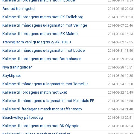
Kallelse till lördagens match mot IF Lödde
2014-09-19 12:59
Ändrad träningstid
2014-09-15 22:08
Kallelse till lördagens match mot IFK Trelleborg
2014-09-12 06:53
Kallelse till måndagens u-lagsmatch mot Vellinge
2014-09-07 20:46
Kallelse till lördagens match mot IFK Malmö
2014-09-05 15:13
Träning som vanligt idag tis 2/9 kl 18:30
2014-09-02 12:35
Kallelse till måndagens u-lagsmatch mot Lödde
2014-08-31 18:50
Kallelse till lördagens match mot Borstahusen
2014-08-29 08:34
Nya träningstider
2014-08-28 15:51
Stryktipset
2014-08-26 10:35
Kallelse till måndagens u-lagsmatch mot Tomelilla
2014-08-24 19:50
Kallelse till lördagens match mot Eket
2014-08-22 12:49
Kallelse till måndagens u-lagsmatch mot Kulladals FF
2014-08-16 15:58
Kallelse till fredagens match mot Staffanstorp
2014-08-14 21:48
Beachvolley på torsdag
2014-08-13 22:51
Kallelse till lördagens match mot BK Olympic
2014-08-08 07:24