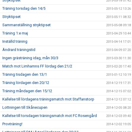
Stryktipset
2015-05-18 07:42
Träning torsdag den 14/5
2015-05-12 13:26
Stryktipset
2015-05-11 08:32
Sammanställning stryktipset
2015-05-08 09:18
Träning 1:e maj
2015-04-29 10:44
Inställd träning
2015-04-14 17:01
Ändrard träningstid
2015-04-09 07:20
Ingen grästräning idag, mån 30/3
2015-03-30 11:30
Match mot Limhamns FF lördag den 21/2
2015-02-20 17:40
Träning tisdagen den 13/1
2015-01-12 10:19
Träning lördagen den 20/12
2014-12-19 17:31
Träning måndagen den 15/12
2014-12-15 07:02
Kallelse till lördagens träningsmatch mot Staffanstorp
2014-12-12 07:12
Lottningen till Skånecupen
2014-12-05 08:20
Kallelse till torsdagen träningsmatch mot FC Rosengård
2014-12-03 09:40
Provträning!
2014-12-02 19:05