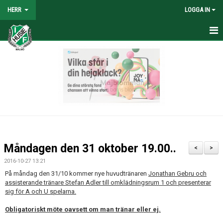
HERR
LOGGA IN
HEM
NYHETER
TRUPPEN
KALENDER
TABELL/RESULTAT
Måndagen den 31 oktober 19.00..
<
>
MATCHER
2016-10-27 13:21
På måndag den 31/10 kommer nye huvudtränaren
Jonathan Gebru och
BILDGALLERI
assisterande tränare Stefan Adler till omklädningsrum 1 och presenterar
sig för A och U spelarna.
KONTAKT
Obligatoriskt möte oavsett om man tränar eller ej.