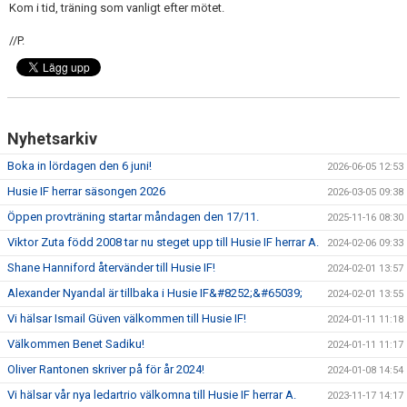
Kom i tid, träning som vanligt efter mötet.
//P.
Nyhetsarkiv
Boka in lördagen den 6 juni!
2026-06-05 12:53
Husie IF herrar säsongen 2026
2026-03-05 09:38
Öppen provträning startar måndagen den 17/11.
2025-11-16 08:30
Viktor Zuta född 2008 tar nu steget upp till Husie IF herrar A.
2024-02-06 09:33
Shane Hanniford återvänder till Husie IF!
2024-02-01 13:57
Alexander Nyandal är tillbaka i Husie IF&#8252;&#65039;
2024-02-01 13:55
Vi hälsar Ismail Güven välkommen till Husie IF!
2024-01-11 11:18
Välkommen Benet Sadiku!
2024-01-11 11:17
Oliver Rantonen skriver på för år 2024!
2024-01-08 14:54
Vi hälsar vår nya ledartrio välkomna till Husie IF herrar A.
2023-11-17 14:17