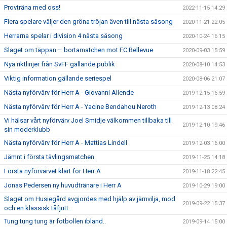
Provträna med oss!
2022-11-15 14:29
Flera spelare väljer den gröna tröjan även till nästa säsong
2020-11-21 22:05
Herrarna spelar i division 4 nästa säsong
2020-10-24 16:15
Slaget om täppan – bortamatchen mot FC Bellevue
2020-09-03 15:59
Nya riktlinjer från SvFF gällande publik
2020-08-10 14:53
Viktig information gällande seriespel
2020-08-06 21:07
Nästa nyförvärv för Herr A - Giovanni Allende
2019-12-15 16:59
Nästa nyförvärv för Herr A - Yacine Bendahou Neroth
2019-12-13 08:24
Vi hälsar vårt nyförvärv Joel Smidje välkommen tillbaka till
2019-12-10 19:46
sin moderklubb
Nästa nyförvärv för Herr A - Mattias Lindell
2019-12-03 16:00
Jämnt i första tävlingsmatchen
2019-11-25 14:18
Första nyförvärvet klart för Herr A
2019-11-18 22:45
Jonas Pedersen ny huvudtränare i Herr A
2019-10-29 19:00
Slaget om Husiegård avgjordes med hjälp av järnvilja, mod
2019-09-22 15:37
och en klassisk tåfjutt..
Tung tung tung är fotbollen ibland..
2019-09-14 15:00