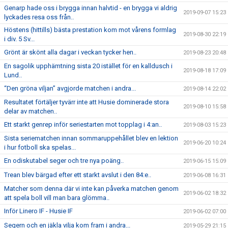
Genarp hade oss i brygga innan halvtid - en brygga vi aldrig
2019-09-07 15:23
lyckades resa oss från..
Höstens (hittills) bästa prestation kom mot vårens formlag
2019-08-30 22:19
i div. 5 Sv...
Grönt är skönt alla dagar i veckan tycker hen..
2019-08-23 20:48
En sagolik upphämtning sista 20 istället för en kalldusch i
2019-08-18 17:09
Lund..
“Den gröna viljan” avgjorde matchen i andra...
2019-08-14 22:02
Resultatet förtäljer tyvärr inte att Husie dominerade stora
2019-08-10 15:58
delar av matchen..
Ett starkt genrep inför seriestarten mot topplag i 4:an..
2019-08-03 15:23
Sista seriematchen innan sommaruppehållet blev en lektion
2019-06-20 10:24
i hur fotboll ska spelas...
En odiskutabel seger och tre nya poäng..
2019-06-15 15:09
Trean blev bärgad efter ett starkt avslut i den 84:e..
2019-06-08 16:31
Matcher som denna där vi inte kan påverka matchen genom
2019-06-02 18:32
att spela boll vill man bara glömma..
Inför Linero IF - Husie IF
2019-06-02 07:00
Segern och en jäkla vilja kom fram i andra...
2019-05-29 21:15