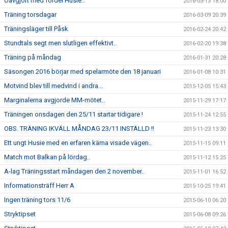
Oavgjort med fördel Husie..
2016-03-13 18:00
Träning torsdagar
2016-03-09 20:39
Träningsläger till Påsk
2016-02-24 20:42
Stundtals segt men slutligen effektivt..
2016-02-20 19:38
Träning på måndag
2016-01-31 20:28
Säsongen 2016 börjar med spelarmöte den 18 januari
2016-01-08 10:31
Motvind blev till medvind i andra...
2015-12-05 15:43
Marginalerna avgjorde MM-mötet..
2015-11-29 17:17
Träningen onsdagen den 25/11 startar tidigare !
2015-11-24 12:55
OBS. TRÄNING IKVÄLL MÅNDAG 23/11 INSTÄLLD !!
2015-11-23 13:30
Ett ungt Husie med en erfaren kärna visade vägen..
2015-11-15 09:11
Match mot Balkan på lördag..
2015-11-12 15:25
A-lag Träningsstart måndagen den 2 november..
2015-11-01 16:52
Informationsträff Herr A
2015-10-25 19:41
Ingen träning tors 11/6
2015-06-10 06:20
Stryktipset
2015-06-08 09:26