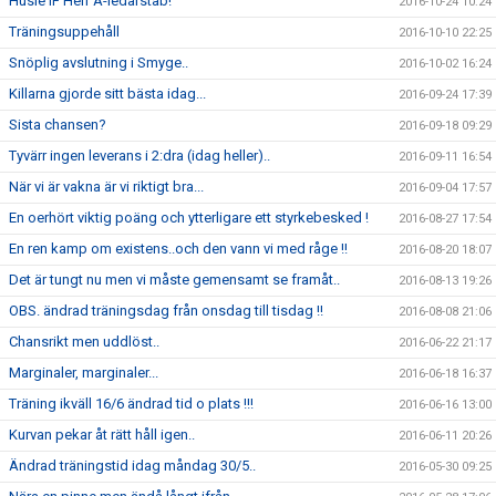
Husie IF Herr A-ledarstab!
2016-10-24 10:24
Träningsuppehåll
2016-10-10 22:25
Snöplig avslutning i Smyge..
2016-10-02 16:24
Killarna gjorde sitt bästa idag...
2016-09-24 17:39
Sista chansen?
2016-09-18 09:29
Tyvärr ingen leverans i 2:dra (idag heller)..
2016-09-11 16:54
När vi är vakna är vi riktigt bra...
2016-09-04 17:57
En oerhört viktig poäng och ytterligare ett styrkebesked !
2016-08-27 17:54
En ren kamp om existens..och den vann vi med råge !!
2016-08-20 18:07
Det är tungt nu men vi måste gemensamt se framåt..
2016-08-13 19:26
OBS. ändrad träningsdag från onsdag till tisdag !!
2016-08-08 21:06
Chansrikt men uddlöst..
2016-06-22 21:17
Marginaler, marginaler...
2016-06-18 16:37
Träning ikväll 16/6 ändrad tid o plats !!!
2016-06-16 13:00
Kurvan pekar åt rätt håll igen..
2016-06-11 20:26
Ändrad träningstid idag måndag 30/5..
2016-05-30 09:25