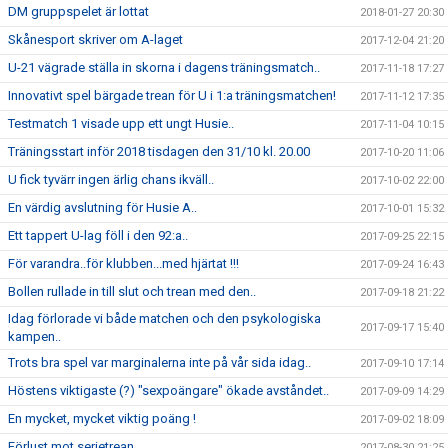
DM gruppspelet är lottat
2018-01-27 20:30
Skånesport skriver om A-laget
2017-12-04 21:20
U-21 vägrade ställa in skorna i dagens träningsmatch..
2017-11-18 17:27
Innovativt spel bärgade trean för U i 1:a träningsmatchen!
2017-11-12 17:35
Testmatch 1 visade upp ett ungt Husie..
2017-11-04 10:15
Träningsstart inför 2018 tisdagen den 31/10 kl. 20.00
2017-10-20 11:06
U fick tyvärr ingen ärlig chans ikväll..
2017-10-02 22:00
En värdig avslutning för Husie A..
2017-10-01 15:32
Ett tappert U-lag föll i den 92:a..
2017-09-25 22:15
För varandra..för klubben...med hjärtat !!!
2017-09-24 16:43
Bollen rullade in till slut och trean med den..
2017-09-18 21:22
Idag förlorade vi både matchen och den psykologiska
2017-09-17 15:40
kampen..
Trots bra spel var marginalerna inte på vår sida idag..
2017-09-10 17:14
Höstens viktigaste (?) "sexpoängare" ökade avståndet..
2017-09-09 14:29
En mycket, mycket viktig poäng !
2017-09-02 18:09
Förlust mot serietrean..
2017-08-30 21:25