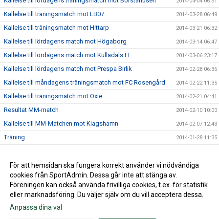
Kallelse till lördagens träningsmatch mot Borstahusen
2014-04-04 06:51
Kallelse till träningsmatch mot LB07
2014-03-28 06:49
Kallelse till träningsmatch mot Hittarp
2014-03-21 06:32
Kallelse till lördagens match mot Högaborg
2014-03-14 06:47
Kallelse till lördagens match mot Kulladals FF
2014-03-06 23:17
Kallelse till lördagens match mot Prespa Birlik
2014-02-28 06:36
Kallelse till måndagens träningsmatch mot FC Rosengård
2014-02-22 11:35
Kallelse till träningsmatch mot Oxie
2014-02-21 04:41
Resultat MM-match
2014-02-10 10:00
Kallelse till MM-Matchen mot Klagshamn
2014-02-07 12:43
Träning
2014-01-28 11:35
Internmatch
2014-01-24 15:53
Lördagsträningen är inställd
För att hemsidan ska fungera korrekt använder vi nödvändiga
2014-01-17 20:19
cookies från SportAdmin. Dessa går inte att stänga av.
2014-01-14 14:02
Föreningen kan också använda frivilliga cookies, t.ex. för statistik
eller marknadsföring. Du väljer själv om du vill acceptera dessa.
Anpassa dina val