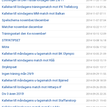
Lottningen till DM i futsal lördagen den 29/11
2014-11-20 11:59
Kallelse till lördagens träningsmatch mot IFK Trelleborg
2014-11-14 07:36
Kallelse till söndagens MM-match mot Balkan
2014-11-07 07:11
Spelschema november/december
2014-11-07 07:04
Matcher november-december
2014-10-22 11:17
Träningsstart den 4:e november!
2014-10-15 12:09
STRYKTIPSET
2014-10-08 16:18
Möte
2014-10-06 17:52
Kallelse till måndagens u-lagsmatch mot BK Olympic
2014-10-05 21:09
Kallelse till söndagens match mot Råå
2014-10-03 15:19
Stryktipset
2014-10-01 13:17
Ingen träning mån 29/9
2014-09-29 11:55
Kallelse till måndagens u-lagsmatch mot Bjärred
2014-09-28 18:59
Kallelse till lördagens match mot Hittarps IF
2014-09-26 09:05
Div 3 även 2015!
2014-09-25 22:25
Kallelse till måndagens u-lagsmatch mot Staffanstorp
2014-09-21 19:43