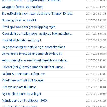
U-lags matchen i morgon lördag är inställd..
2017-03-10 10:36
Oavgjort i första DM-matchen..
2017-03-05 17:29
Bra utförd träningsmatch av U trots "knapp" förlust..
2017-03-03 21:31
Spinning ikväll är inställd!
2017-02-28 15:56
Ikväll spelade dom gröne upp sig rejält..
2017-02-22 22:12
Klassskillnad mellan lagen avgjorde MM-matchen..
2017-02-18 15:35
Inställd MM-match mot City !
2017-02-09 09:37
Dagens träning är inställd pga. snötäckt plan !
2017-02-08 13:49
Då var årets första träningsmatch avklarad !
2017-02-04 16:34
A-truppen fylls på med ytterligare klassspelare..
2017-02-02 11:04
Kelechi (Kelly)Temple Omeonu klar för Husie..
2017-01-27 10:05
Då kör A-träningarna igång igen..
2017-01-16 11:33
Ytterligare nyförvärv till A-laget
2017-01-10 10:57
Fler nya spelare till Husie..
2016-12-16 10:01
Nya spelare klara för A-laget
2016-12-10 16:04
Måndagen den 31 oktober 19.00..
2016-10-27 13:21