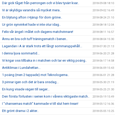
Där gick tåget från perrongen och vi blev tyvärr kvar..
2018-09-08 18:10
Vi är skyldiga varandra så mycket mera..
2018-09-02 16:49
En blytung afton i Hjärup för dom gröne..
2018-08-24 21:10
Ur grön synvinkel hade vi inte otur idag..
2018-08-18 12:04
Felix vår ängel i målet och dagens matchvinnare!
2018-08-11 16:57
Ännu en bra och tuff träningsmatch i benen..
2018-08-04 15:30
Lagandan i A är stark trots ett långt sommaruppehåll...
2018-07-30 21:13
I denna ljuva sommartid...
2018-06-20 21:28
Vi krigar oss tillbaka in i matchen och tar en viktig poäng..
2018-06-17 14:58
Antiklimax i Lundahettan...
2018-06-09 15:43
1 poäng (men 2 tappade) mot Teknologerna..
2018-06-01 21:28
3 pinnar igen och det är bara onsdag...
2018-05-30 21:19
En kung visade vägen till seger...
2018-05-25 21:30
Den första förlusten i serien kom i vårens viktigaste match..
2018-05-19 15:49
I ”chansernas match” kammade vi till slut hem trean!
2018-05-12 16:36
Ett grönt drama i 2 akter..
2018-05-05 15:25