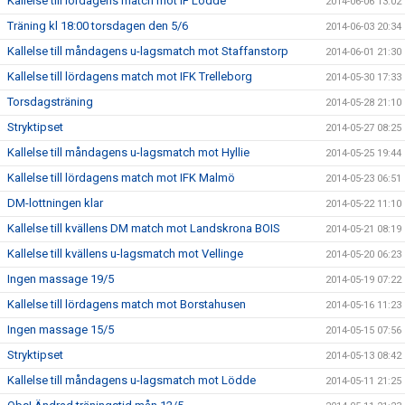
Kallelse till lördagens match mot IF Lödde
2014-06-06 13:02
Träning kl 18:00 torsdagen den 5/6
2014-06-03 20:34
Kallelse till måndagens u-lagsmatch mot Staffanstorp
2014-06-01 21:30
Kallelse till lördagens match mot IFK Trelleborg
2014-05-30 17:33
Torsdagsträning
2014-05-28 21:10
Stryktipset
2014-05-27 08:25
Kallelse till måndagens u-lagsmatch mot Hyllie
2014-05-25 19:44
Kallelse till lördagens match mot IFK Malmö
2014-05-23 06:51
DM-lottningen klar
2014-05-22 11:10
Kallelse till kvällens DM match mot Landskrona BOIS
2014-05-21 08:19
Kallelse till kvällens u-lagsmatch mot Vellinge
2014-05-20 06:23
Ingen massage 19/5
2014-05-19 07:22
Kallelse till lördagens match mot Borstahusen
2014-05-16 11:23
Ingen massage 15/5
2014-05-15 07:56
Stryktipset
2014-05-13 08:42
Kallelse till måndagens u-lagsmatch mot Lödde
2014-05-11 21:25