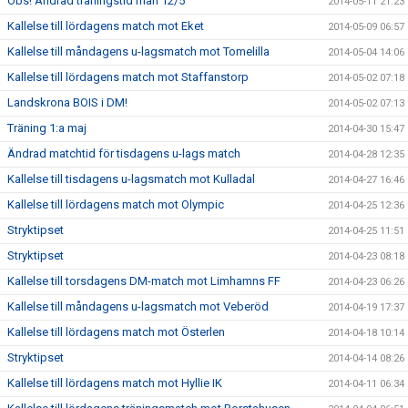
Obs! Ändrad träningstid mån 12/5
2014-05-11 21:23
Kallelse till lördagens match mot Eket
2014-05-09 06:57
Kallelse till måndagens u-lagsmatch mot Tomelilla
2014-05-04 14:06
Kallelse till lördagens match mot Staffanstorp
2014-05-02 07:18
Landskrona BOIS i DM!
2014-05-02 07:13
Träning 1:a maj
2014-04-30 15:47
Ändrad matchtid för tisdagens u-lags match
2014-04-28 12:35
Kallelse till tisdagens u-lagsmatch mot Kulladal
2014-04-27 16:46
Kallelse till lördagens match mot Olympic
2014-04-25 12:36
Stryktipset
2014-04-25 11:51
Stryktipset
2014-04-23 08:18
Kallelse till torsdagens DM-match mot Limhamns FF
2014-04-23 06:26
Kallelse till måndagens u-lagsmatch mot Veberöd
2014-04-19 17:37
Kallelse till lördagens match mot Österlen
2014-04-18 10:14
Stryktipset
2014-04-14 08:26
Kallelse till lördagens match mot Hyllie IK
2014-04-11 06:34