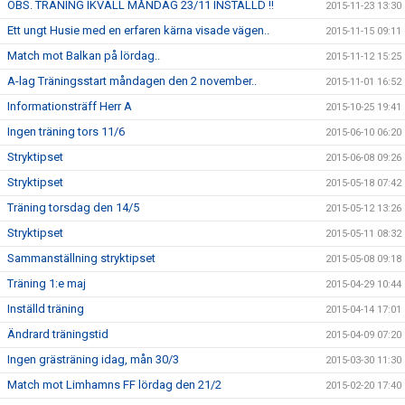
OBS. TRÄNING IKVÄLL MÅNDAG 23/11 INSTÄLLD !!
2015-11-23 13:30
Ett ungt Husie med en erfaren kärna visade vägen..
2015-11-15 09:11
Match mot Balkan på lördag..
2015-11-12 15:25
A-lag Träningsstart måndagen den 2 november..
2015-11-01 16:52
Informationsträff Herr A
2015-10-25 19:41
Ingen träning tors 11/6
2015-06-10 06:20
Stryktipset
2015-06-08 09:26
Stryktipset
2015-05-18 07:42
Träning torsdag den 14/5
2015-05-12 13:26
Stryktipset
2015-05-11 08:32
Sammanställning stryktipset
2015-05-08 09:18
Träning 1:e maj
2015-04-29 10:44
Inställd träning
2015-04-14 17:01
Ändrard träningstid
2015-04-09 07:20
Ingen grästräning idag, mån 30/3
2015-03-30 11:30
Match mot Limhamns FF lördag den 21/2
2015-02-20 17:40