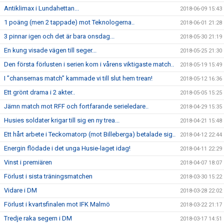
Antiklimax i Lundahettan...
2018-06-09 15:43
1 poäng (men 2 tappade) mot Teknologerna..
2018-06-01 21:28
3 pinnar igen och det är bara onsdag...
2018-05-30 21:19
En kung visade vägen till seger...
2018-05-25 21:30
Den första förlusten i serien kom i vårens viktigaste match..
2018-05-19 15:49
I ”chansernas match” kammade vi till slut hem trean!
2018-05-12 16:36
Ett grönt drama i 2 akter..
2018-05-05 15:25
Jämn match mot RFF och fortfarande serieledare..
2018-04-29 15:35
Husies soldater krigar till sig en ny trea...
2018-04-21 15:48
Ett hårt arbete i Teckomatorp (mot Billeberga) betalade sig..
2018-04-12 22:44
Energin flödade i det unga Husie-laget idag!
2018-04-11 22:29
Vinst i premiären
2018-04-07 18:07
Förlust i sista träningsmatchen
2018-03-30 15:22
Vidare i DM
2018-03-28 22:02
Förlust i kvartsfinalen mot IFK Malmö
2018-03-22 21:17
Tredje raka segern i DM
2018-03-17 14:51