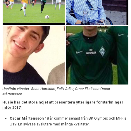
Uppifrån vänster: Anas Hamidan, Felix Adler, Omar El-ali och Oscar
Mårtensson
Husie har det stora nöjet att presentera ytterligare förstärkningar
inför 2017 !
Oscar Mårtensson
18 år kommer senast från BK Olympic och MFF:s
U19. En sylvass avslutare med många kvaliteter.