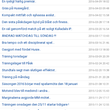
En rysligt härlig premiär..
2016-04-09 18:02
Gräs på Husiegård..
2016-04-03 09:48
Kompakt mittfält och sylvassa avslut..
2016-04-02 15:58
Den sista påskdagen bjöd på blåst och finess..
2016-03-28 17:18
En väl genomförd match på ett soligt Kulladals IP..
2016-03-20 16:54
ÄNDRAD MATCHDAG TILL SÖNDAG !!!
2016-03-17 13:43
Bra tempo och ett disciplinerat spel...
2016-03-16 21:46
Oavgjort med fördel Husie..
2016-03-13 18:00
Träning torsdagar
2016-03-09 20:39
Träningsläger till Påsk
2016-02-24 20:42
Stundtals segt men slutligen effektivt..
2016-02-20 19:38
Träning på måndag
2016-01-31 20:28
Säsongen 2016 börjar med spelarmöte den 18 januari
2016-01-08 10:31
Motvind blev till medvind i andra...
2015-12-05 15:43
Marginalerna avgjorde MM-mötet..
2015-11-29 17:17
Träningen onsdagen den 25/11 startar tidigare !
2015-11-24 12:55