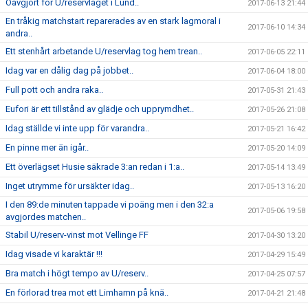
Oavgjort för U/reservlaget i Lund..
2017-06-13 21:44
En tråkig matchstart reparerades av en stark lagmoral i
2017-06-10 14:34
andra..
Ett stenhårt arbetande U/reservlag tog hem trean..
2017-06-05 22:11
Idag var en dålig dag på jobbet..
2017-06-04 18:00
Full pott och andra raka..
2017-05-31 21:43
Eufori är ett tillstånd av glädje och upprymdhet..
2017-05-26 21:08
Idag ställde vi inte upp för varandra..
2017-05-21 16:42
En pinne mer än igår..
2017-05-20 14:09
Ett överlägset Husie säkrade 3:an redan i 1:a..
2017-05-14 13:49
Inget utrymme för ursäkter idag..
2017-05-13 16:20
I den 89:de minuten tappade vi poäng men i den 32:a
2017-05-06 19:58
avgjordes matchen..
Stabil U/reserv-vinst mot Vellinge FF
2017-04-30 13:20
Idag visade vi karaktär !!!
2017-04-29 15:49
Bra match i högt tempo av U/reserv..
2017-04-25 07:57
En förlorad trea mot ett Limhamn på knä..
2017-04-21 21:48