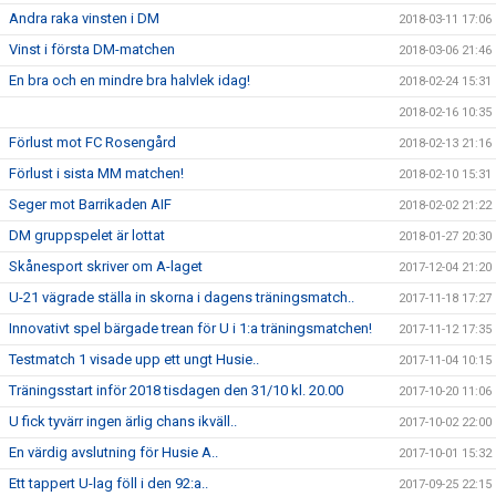
Andra raka vinsten i DM
2018-03-11 17:06
Vinst i första DM-matchen
2018-03-06 21:46
En bra och en mindre bra halvlek idag!
2018-02-24 15:31
2018-02-16 10:35
Förlust mot FC Rosengård
2018-02-13 21:16
Förlust i sista MM matchen!
2018-02-10 15:31
Seger mot Barrikaden AIF
2018-02-02 21:22
DM gruppspelet är lottat
2018-01-27 20:30
Skånesport skriver om A-laget
2017-12-04 21:20
U-21 vägrade ställa in skorna i dagens träningsmatch..
2017-11-18 17:27
Innovativt spel bärgade trean för U i 1:a träningsmatchen!
2017-11-12 17:35
Testmatch 1 visade upp ett ungt Husie..
2017-11-04 10:15
Träningsstart inför 2018 tisdagen den 31/10 kl. 20.00
2017-10-20 11:06
U fick tyvärr ingen ärlig chans ikväll..
2017-10-02 22:00
En värdig avslutning för Husie A..
2017-10-01 15:32
Ett tappert U-lag föll i den 92:a..
2017-09-25 22:15