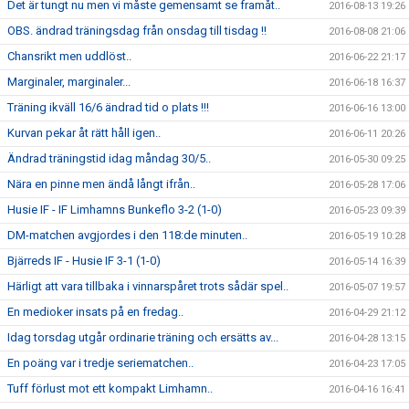
Det är tungt nu men vi måste gemensamt se framåt..
2016-08-13 19:26
OBS. ändrad träningsdag från onsdag till tisdag !!
2016-08-08 21:06
Chansrikt men uddlöst..
2016-06-22 21:17
Marginaler, marginaler...
2016-06-18 16:37
Träning ikväll 16/6 ändrad tid o plats !!!
2016-06-16 13:00
Kurvan pekar åt rätt håll igen..
2016-06-11 20:26
Ändrad träningstid idag måndag 30/5..
2016-05-30 09:25
Nära en pinne men ändå långt ifrån..
2016-05-28 17:06
Husie IF - IF Limhamns Bunkeflo 3-2 (1-0)
2016-05-23 09:39
DM-matchen avgjordes i den 118:de minuten..
2016-05-19 10:28
Bjärreds IF - Husie IF 3-1 (1-0)
2016-05-14 16:39
Härligt att vara tillbaka i vinnarspåret trots sådär spel..
2016-05-07 19:57
En medioker insats på en fredag..
2016-04-29 21:12
Idag torsdag utgår ordinarie träning och ersätts av...
2016-04-28 13:15
En poäng var i tredje seriematchen..
2016-04-23 17:05
Tuff förlust mot ett kompakt Limhamn..
2016-04-16 16:41