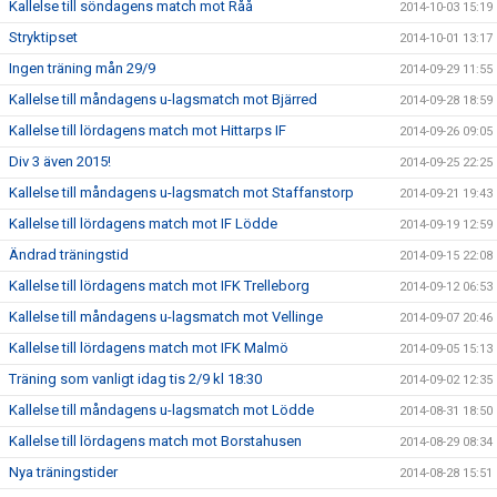
Kallelse till söndagens match mot Råå
2014-10-03 15:19
Stryktipset
2014-10-01 13:17
Ingen träning mån 29/9
2014-09-29 11:55
Kallelse till måndagens u-lagsmatch mot Bjärred
2014-09-28 18:59
Kallelse till lördagens match mot Hittarps IF
2014-09-26 09:05
Div 3 även 2015!
2014-09-25 22:25
Kallelse till måndagens u-lagsmatch mot Staffanstorp
2014-09-21 19:43
Kallelse till lördagens match mot IF Lödde
2014-09-19 12:59
Ändrad träningstid
2014-09-15 22:08
Kallelse till lördagens match mot IFK Trelleborg
2014-09-12 06:53
Kallelse till måndagens u-lagsmatch mot Vellinge
2014-09-07 20:46
Kallelse till lördagens match mot IFK Malmö
2014-09-05 15:13
Träning som vanligt idag tis 2/9 kl 18:30
2014-09-02 12:35
Kallelse till måndagens u-lagsmatch mot Lödde
2014-08-31 18:50
Kallelse till lördagens match mot Borstahusen
2014-08-29 08:34
Nya träningstider
2014-08-28 15:51