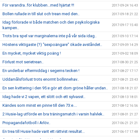
För varandra..för klubben...med hjärtat !!!
2017-09-24 16:43
Bollen rullade in till slut och trean med den..
2017-09-18 21:22
Idag förlorade vi både matchen och den psykologiska
2017-09-17 15:40
kampen..
Trots bra spel var marginalerna inte på vår sida idag..
2017-09-10 17:14
Höstens viktigaste (?) "sexpoängare" ökade avståndet..
2017-09-09 14:29
En mycket, mycket viktig poäng !
2017-09-02 18:09
Förlust mot serietrean..
2017-08-30 21:25
En underbar eftermiddag i segerns tecken !
2017-08-27 17:17
Uddamålsförlust trots enormt bollinnehav..
2017-08-21 23:43
En sen kvittering i den 95:e gör att dom gröne håller undan..
2017-08-18 21:07
Idag hade vi 2 vapen, ett slött och ett sylvasst..
2017-08-13 18:01
Kändes som minst en pinne till den 73:e....
2017-08-12 16:56
2 Husie-lag utförde en bra träningsmatch i varsin halvlek..
2017-08-01 21:27
Propagandafotboll i Arlöv..
2017-06-21 21:21
En trea till Husie hade varit ett rättvist resultat...
2017-06-17 17:48