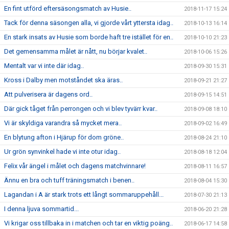
En fint utförd eftersäsongsmatch av Husie..
2018-11-17 15:24
Tack för denna säsongen alla, vi gjorde vårt yttersta idag..
2018-10-13 16:14
En stark insats av Husie som borde haft tre istället för en..
2018-10-10 21:23
Det gemensamma målet är nått, nu börjar kvalet..
2018-10-06 15:26
Mentalt var vi inte där idag..
2018-09-30 15:31
Kross i Dalby men motståndet ska äras..
2018-09-21 21:27
Att pulverisera är dagens ord..
2018-09-15 14:51
Där gick tåget från perrongen och vi blev tyvärr kvar..
2018-09-08 18:10
Vi är skyldiga varandra så mycket mera..
2018-09-02 16:49
En blytung afton i Hjärup för dom gröne..
2018-08-24 21:10
Ur grön synvinkel hade vi inte otur idag..
2018-08-18 12:04
Felix vår ängel i målet och dagens matchvinnare!
2018-08-11 16:57
Ännu en bra och tuff träningsmatch i benen..
2018-08-04 15:30
Lagandan i A är stark trots ett långt sommaruppehåll...
2018-07-30 21:13
I denna ljuva sommartid...
2018-06-20 21:28
Vi krigar oss tillbaka in i matchen och tar en viktig poäng..
2018-06-17 14:58