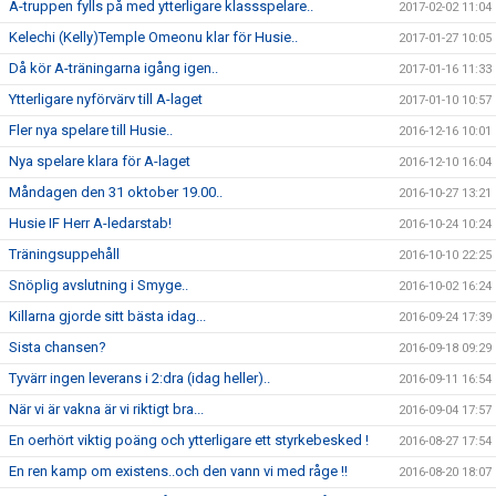
A-truppen fylls på med ytterligare klassspelare..
2017-02-02 11:04
Kelechi (Kelly)Temple Omeonu klar för Husie..
2017-01-27 10:05
Då kör A-träningarna igång igen..
2017-01-16 11:33
Ytterligare nyförvärv till A-laget
2017-01-10 10:57
Fler nya spelare till Husie..
2016-12-16 10:01
Nya spelare klara för A-laget
2016-12-10 16:04
Måndagen den 31 oktober 19.00..
2016-10-27 13:21
Husie IF Herr A-ledarstab!
2016-10-24 10:24
Träningsuppehåll
2016-10-10 22:25
Snöplig avslutning i Smyge..
2016-10-02 16:24
Killarna gjorde sitt bästa idag...
2016-09-24 17:39
Sista chansen?
2016-09-18 09:29
Tyvärr ingen leverans i 2:dra (idag heller)..
2016-09-11 16:54
När vi är vakna är vi riktigt bra...
2016-09-04 17:57
En oerhört viktig poäng och ytterligare ett styrkebesked !
2016-08-27 17:54
En ren kamp om existens..och den vann vi med råge !!
2016-08-20 18:07