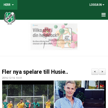
HERR
LOGGA IN
HEM
NYHETER
TRUPPEN
KALENDER
TABELL/RESULTAT
Fler nya spelare till Husie..
<
>
MATCHER
2016-12-16 10:01
BILDGALLERI
KONTAKT