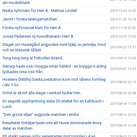
sin moderklubb
Nästa nyförvärv för Herr A - Mattias Lindell
2019-12-03 16:00
Jämnt i första tävlingsmatchen
2019-11-25 14:18
Första nyförvärvet klart för Herr A
2019-11-18 22:45
Jonas Pedersen ny huvudtränare i Herr A
2019-10-29 19:00
Slaget om Husiegård avgjordes med hjälp av järnvilja, mod
2019-09-22 15:37
och en klassisk tåfjutt..
Tung tung tung är fotbollen ibland..
2019-09-14 15:00
Genarp hade oss i brygga innan halvtid - en brygga vi aldrig
2019-09-07 15:23
lyckades resa oss från..
Höstens (hittills) bästa prestation kom mot vårens formlag
2019-08-30 22:19
i div. 5 Sv...
Grönt är skönt alla dagar i veckan tycker hen..
2019-08-23 20:48
En sagolik upphämtning sista 20 istället för en kalldusch i
2019-08-18 17:09
Lund..
“Den gröna viljan” avgjorde matchen i andra...
2019-08-14 22:02
Resultatet förtäljer tyvärr inte att Husie dominerade stora
2019-08-10 15:58
delar av matchen..
Ett starkt genrep inför seriestarten mot topplag i 4:an..
2019-08-03 15:23