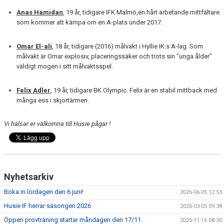
Anas Hamidan
, 19 år, tidigare IFK Malmö,en hårt arbetande mittfältare
som kommer att kämpa om en A-plats under 2017.
Omar El-ali
, 18 år, tidigare (2016) målvakt i Hyllie IK:s A-lag. Som
målvakt är Omar explosiv, placeringssäker och trots sin "unga ålder"
väldigt mogen i sitt målvaktsspel.
Felix Adler
, 19 år, tidigare BK Olympic. Felix är en stabil mittback med
många ess i skjortärmen.
Vi hälsar er välkomna till Husie pågar !
Nyhetsarkiv
Boka in lördagen den 6 juni!
2026-06-05 12:53
Husie IF herrar säsongen 2026
2026-03-05 09:38
Öppen provträning startar måndagen den 17/11.
2025-11-16 08:30