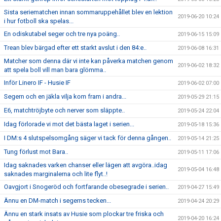
Sista seriematchen innan sommaruppehållet blev en lektion
2019-06-20 10:24
i hur fotboll ska spelas...
En odiskutabel seger och tre nya poäng..
2019-06-15 15:09
Trean blev bärgad efter ett starkt avslut i den 84:e..
2019-06-08 16:31
Matcher som denna där vi inte kan påverka matchen genom
2019-06-02 18:32
att spela boll vill man bara glömma..
Inför Linero IF - Husie IF
2019-06-02 07:00
Segern och en jäkla vilja kom fram i andra...
2019-05-29 21:15
E6, matchtröjbyte och nerver som släppte..
2019-05-24 22:04
Idag förlorade vi mot det bästa laget i serien...
2019-05-18 15:36
I DM:s 4 slutspelsomgång säger vi tack för denna gången..
2019-05-14 21:25
Tung förlust mot Bara..
2019-05-11 17:06
Idag saknades varken chanser eller lägen att avgöra..idag
2019-05-04 16:48
saknades marginalerna och lite flyt..!
Oavgjort i Snogeröd och fortfarande obesegrade i serien..
2019-04-27 15:49
Ännu en DM-match i segerns tecken...
2019-04-24 20:29
Ännu en stark insats av Husie som plockar tre friska och
2019-04-20 16:24