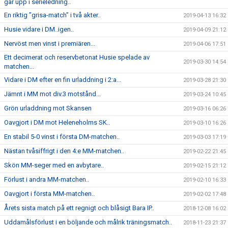
går upp i serieledning..
En riktig ”grisa-match” i två akter..
2019-04-13 16:32
Husie vidare i DM..igen..
2019-04-09 21:12
Nervöst men vinst i premiären...
2019-04-06 17:51
Ett decimerat och reservbetonat Husie spelade av
2019-03-30 14:54
matchen...
Vidare i DM efter en fin urladdning i 2:a...
2019-03-28 21:30
Jämnt i MM mot div.3 motstånd...
2019-03-24 10:45
Grön urladdning mot Skansen
2019-03-16 06:26
Oavgjort i DM mot Heleneholms SK..
2019-03-10 16:26
En stabil 5-0 vinst i första DM-matchen..
2019-03-03 17:19
Nästan tvåsiffrigt i den 4:e MM-matchen..
2019-02-22 21:45
Skön MM-seger med en avbytare..
2019-02-15 21:12
Förlust i andra MM-matchen..
2019-02-10 16:33
Oavgjort i första MM-matchen..
2019-02-02 17:48
Årets sista match på ett regnigt och blåsigt Bara IP..
2018-12-08 16:02
Uddamålsförlust i en böljande och målrik träningsmatch..
2018-11-23 21:37