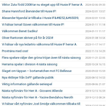
Viktor Zuta född 2008 tar nu steget upp till Husie IF herrar A.
2024-02-06 09:33
Shane Hanniford återvänder till Husie IF!
2024-02-01 13:57
Alexander Nyandal är tillbaka i Husie IF&#8252;&#65039;
2024-02-01 13:55
Vi hälsar Ismail Güven välkommen till Husie IF!
2024-01-11 11:18
Välkommen Benet Sadiku!
2024-01-11 11:17
Oliver Rantonen skriver på för år 2024!
2024-01-08 14:54
Vi hälsar vår nya ledartrio välkomna till Husie IF herrar A.
2023-11-17 14:17
Provträna med oss!
2022-11-15 14:29
Flera spelare väljer den gröna tröjan även till nästa säsong
2020-11-21 22:05
Herrarna spelar i division 4 nästa säsong
2020-10-24 16:15
Slaget om täppan – bortamatchen mot FC Bellevue
2020-09-03 15:59
Nya riktlinjer från SvFF gällande publik
2020-08-10 14:53
Viktig information gällande seriespel
2020-08-06 21:07
Nästa nyförvärv för Herr A - Giovanni Allende
2019-12-15 16:59
Nästa nyförvärv för Herr A - Yacine Bendahou Neroth
2019-12-13 08:24
Vi hälsar vårt nyförvärv Joel Smidje välkommen tillbaka till
2019-12-10 19:46