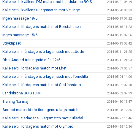
Kallelse till kvällens DM match mot Landskrona BOIS
2014-05-21 08:19
Kallelse till kvällens u-lagsmatch mot Vellinge
2014-05-20 06:23
Ingen massage 19/5
2014-05-19 07:22
Kallelse till lördagens match mot Borstahusen
2014-05-16 11:23
Ingen massage 15/5
2014-05-15 07:56
Stryktipset
2014-05-13 08:42
Kallelse till måndagens u-lagsmatch mot Lödde
2014-05-11 21:25
Obs! Ändrad träningstid mån 12/5
2014-05-11 21:23
Kallelse till lördagens match mot Eket
2014-05-09 06:57
Kallelse till måndagens u-lagsmatch mot Tomelilla
2014-05-04 14:06
Kallelse till lördagens match mot Staffanstorp
2014-05-02 07:18
Landskrona BOIS i DM!
2014-05-02 07:13
Träning 1:a maj
2014-04-30 15:47
Ändrad matchtid för tisdagens u-lags match
2014-04-28 12:35
Kallelse till tisdagens u-lagsmatch mot Kulladal
2014-04-27 16:46
Kallelse till lördagens match mot Olympic
2014-04-25 12:36