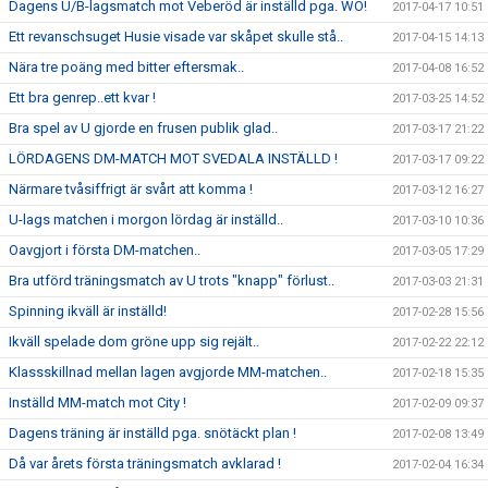
Dagens U/B-lagsmatch mot Veberöd är inställd pga. WO!
2017-04-17 10:51
Ett revanschsuget Husie visade var skåpet skulle stå..
2017-04-15 14:13
Nära tre poäng med bitter eftersmak..
2017-04-08 16:52
Ett bra genrep..ett kvar !
2017-03-25 14:52
Bra spel av U gjorde en frusen publik glad..
2017-03-17 21:22
LÖRDAGENS DM-MATCH MOT SVEDALA INSTÄLLD !
2017-03-17 09:22
Närmare tvåsiffrigt är svårt att komma !
2017-03-12 16:27
U-lags matchen i morgon lördag är inställd..
2017-03-10 10:36
Oavgjort i första DM-matchen..
2017-03-05 17:29
Bra utförd träningsmatch av U trots "knapp" förlust..
2017-03-03 21:31
Spinning ikväll är inställd!
2017-02-28 15:56
Ikväll spelade dom gröne upp sig rejält..
2017-02-22 22:12
Klassskillnad mellan lagen avgjorde MM-matchen..
2017-02-18 15:35
Inställd MM-match mot City !
2017-02-09 09:37
Dagens träning är inställd pga. snötäckt plan !
2017-02-08 13:49
Då var årets första träningsmatch avklarad !
2017-02-04 16:34