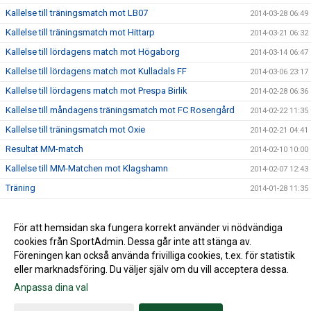
Kallelse till träningsmatch mot LB07
2014-03-28 06:49
Kallelse till träningsmatch mot Hittarp
2014-03-21 06:32
Kallelse till lördagens match mot Högaborg
2014-03-14 06:47
Kallelse till lördagens match mot Kulladals FF
2014-03-06 23:17
Kallelse till lördagens match mot Prespa Birlik
2014-02-28 06:36
Kallelse till måndagens träningsmatch mot FC Rosengård
2014-02-22 11:35
Kallelse till träningsmatch mot Oxie
2014-02-21 04:41
Resultat MM-match
2014-02-10 10:00
Kallelse till MM-Matchen mot Klagshamn
2014-02-07 12:43
Träning
2014-01-28 11:35
Internmatch
2014-01-24 15:53
Lördagsträningen är inställd
För att hemsidan ska fungera korrekt använder vi nödvändiga
2014-01-17 20:19
cookies från SportAdmin. Dessa går inte att stänga av.
2014-01-14 14:02
Föreningen kan också använda frivilliga cookies, t.ex. för statistik
eller marknadsföring. Du väljer själv om du vill acceptera dessa.
Anpassa dina val
Cookie-inställningar
Gå till Webbversion