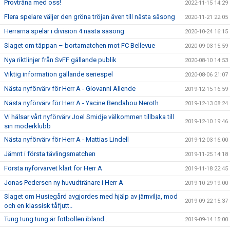
Provträna med oss!
2022-11-15 14:29
Flera spelare väljer den gröna tröjan även till nästa säsong
2020-11-21 22:05
Herrarna spelar i division 4 nästa säsong
2020-10-24 16:15
Slaget om täppan – bortamatchen mot FC Bellevue
2020-09-03 15:59
Nya riktlinjer från SvFF gällande publik
2020-08-10 14:53
Viktig information gällande seriespel
2020-08-06 21:07
Nästa nyförvärv för Herr A - Giovanni Allende
2019-12-15 16:59
Nästa nyförvärv för Herr A - Yacine Bendahou Neroth
2019-12-13 08:24
Vi hälsar vårt nyförvärv Joel Smidje välkommen tillbaka till
2019-12-10 19:46
sin moderklubb
Nästa nyförvärv för Herr A - Mattias Lindell
2019-12-03 16:00
Jämnt i första tävlingsmatchen
2019-11-25 14:18
Första nyförvärvet klart för Herr A
2019-11-18 22:45
Jonas Pedersen ny huvudtränare i Herr A
2019-10-29 19:00
Slaget om Husiegård avgjordes med hjälp av järnvilja, mod
2019-09-22 15:37
och en klassisk tåfjutt..
Tung tung tung är fotbollen ibland..
2019-09-14 15:00