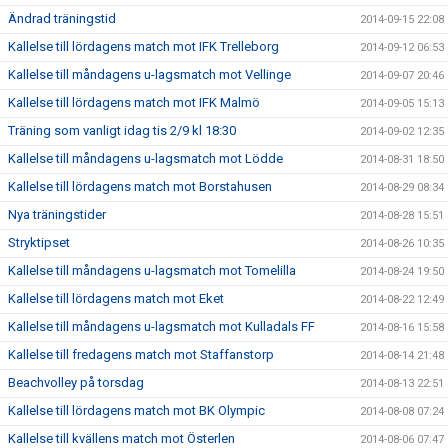
Ändrad träningstid
2014-09-15 22:08
Kallelse till lördagens match mot IFK Trelleborg
2014-09-12 06:53
Kallelse till måndagens u-lagsmatch mot Vellinge
2014-09-07 20:46
Kallelse till lördagens match mot IFK Malmö
2014-09-05 15:13
Träning som vanligt idag tis 2/9 kl 18:30
2014-09-02 12:35
Kallelse till måndagens u-lagsmatch mot Lödde
2014-08-31 18:50
Kallelse till lördagens match mot Borstahusen
2014-08-29 08:34
Nya träningstider
2014-08-28 15:51
Stryktipset
2014-08-26 10:35
Kallelse till måndagens u-lagsmatch mot Tomelilla
2014-08-24 19:50
Kallelse till lördagens match mot Eket
2014-08-22 12:49
Kallelse till måndagens u-lagsmatch mot Kulladals FF
2014-08-16 15:58
Kallelse till fredagens match mot Staffanstorp
2014-08-14 21:48
Beachvolley på torsdag
2014-08-13 22:51
Kallelse till lördagens match mot BK Olympic
2014-08-08 07:24
Kallelse till kvällens match mot Österlen
2014-08-06 07:47