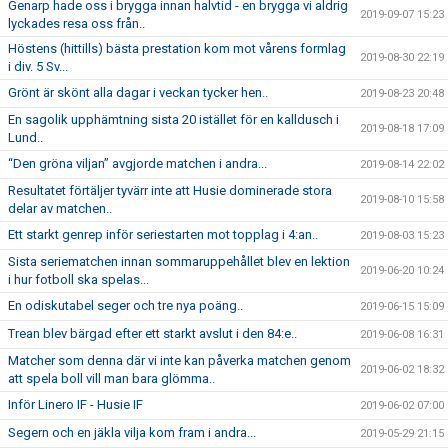
Genarp hade oss i brygga innan halvtid - en brygga vi aldrig
2019-09-07 15:23
lyckades resa oss från..
Höstens (hittills) bästa prestation kom mot vårens formlag
2019-08-30 22:19
i div. 5 Sv...
Grönt är skönt alla dagar i veckan tycker hen..
2019-08-23 20:48
En sagolik upphämtning sista 20 istället för en kalldusch i
2019-08-18 17:09
Lund..
“Den gröna viljan” avgjorde matchen i andra...
2019-08-14 22:02
Resultatet förtäljer tyvärr inte att Husie dominerade stora
2019-08-10 15:58
delar av matchen..
Ett starkt genrep inför seriestarten mot topplag i 4:an..
2019-08-03 15:23
Sista seriematchen innan sommaruppehållet blev en lektion
2019-06-20 10:24
i hur fotboll ska spelas...
En odiskutabel seger och tre nya poäng..
2019-06-15 15:09
Trean blev bärgad efter ett starkt avslut i den 84:e..
2019-06-08 16:31
Matcher som denna där vi inte kan påverka matchen genom
2019-06-02 18:32
att spela boll vill man bara glömma..
Inför Linero IF - Husie IF
2019-06-02 07:00
Segern och en jäkla vilja kom fram i andra...
2019-05-29 21:15