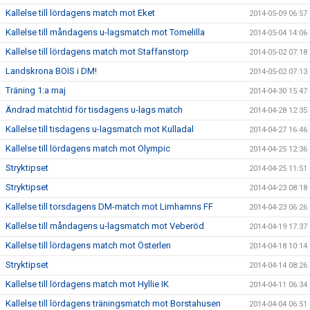
Kallelse till lördagens match mot Eket
2014-05-09 06:57
Kallelse till måndagens u-lagsmatch mot Tomelilla
2014-05-04 14:06
Kallelse till lördagens match mot Staffanstorp
2014-05-02 07:18
Landskrona BOIS i DM!
2014-05-02 07:13
Träning 1:a maj
2014-04-30 15:47
Ändrad matchtid för tisdagens u-lags match
2014-04-28 12:35
Kallelse till tisdagens u-lagsmatch mot Kulladal
2014-04-27 16:46
Kallelse till lördagens match mot Olympic
2014-04-25 12:36
Stryktipset
2014-04-25 11:51
Stryktipset
2014-04-23 08:18
Kallelse till torsdagens DM-match mot Limhamns FF
2014-04-23 06:26
Kallelse till måndagens u-lagsmatch mot Veberöd
2014-04-19 17:37
Kallelse till lördagens match mot Österlen
2014-04-18 10:14
Stryktipset
2014-04-14 08:26
Kallelse till lördagens match mot Hyllie IK
2014-04-11 06:34
Kallelse till lördagens träningsmatch mot Borstahusen
2014-04-04 06:51