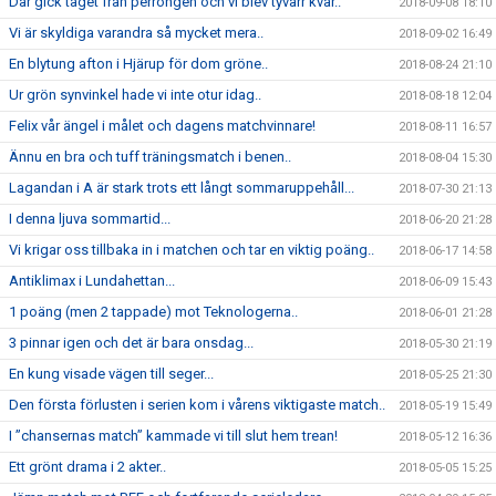
Där gick tåget från perrongen och vi blev tyvärr kvar..
2018-09-08 18:10
Vi är skyldiga varandra så mycket mera..
2018-09-02 16:49
En blytung afton i Hjärup för dom gröne..
2018-08-24 21:10
Ur grön synvinkel hade vi inte otur idag..
2018-08-18 12:04
Felix vår ängel i målet och dagens matchvinnare!
2018-08-11 16:57
Ännu en bra och tuff träningsmatch i benen..
2018-08-04 15:30
Lagandan i A är stark trots ett långt sommaruppehåll...
2018-07-30 21:13
I denna ljuva sommartid...
2018-06-20 21:28
Vi krigar oss tillbaka in i matchen och tar en viktig poäng..
2018-06-17 14:58
Antiklimax i Lundahettan...
2018-06-09 15:43
1 poäng (men 2 tappade) mot Teknologerna..
2018-06-01 21:28
3 pinnar igen och det är bara onsdag...
2018-05-30 21:19
En kung visade vägen till seger...
2018-05-25 21:30
Den första förlusten i serien kom i vårens viktigaste match..
2018-05-19 15:49
I ”chansernas match” kammade vi till slut hem trean!
2018-05-12 16:36
Ett grönt drama i 2 akter..
2018-05-05 15:25