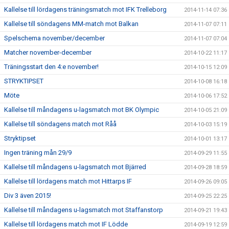
Kallelse till lördagens träningsmatch mot IFK Trelleborg
2014-11-14 07:36
Kallelse till söndagens MM-match mot Balkan
2014-11-07 07:11
Spelschema november/december
2014-11-07 07:04
Matcher november-december
2014-10-22 11:17
Träningsstart den 4:e november!
2014-10-15 12:09
STRYKTIPSET
2014-10-08 16:18
Möte
2014-10-06 17:52
Kallelse till måndagens u-lagsmatch mot BK Olympic
2014-10-05 21:09
Kallelse till söndagens match mot Råå
2014-10-03 15:19
Stryktipset
2014-10-01 13:17
Ingen träning mån 29/9
2014-09-29 11:55
Kallelse till måndagens u-lagsmatch mot Bjärred
2014-09-28 18:59
Kallelse till lördagens match mot Hittarps IF
2014-09-26 09:05
Div 3 även 2015!
2014-09-25 22:25
Kallelse till måndagens u-lagsmatch mot Staffanstorp
2014-09-21 19:43
Kallelse till lördagens match mot IF Lödde
2014-09-19 12:59