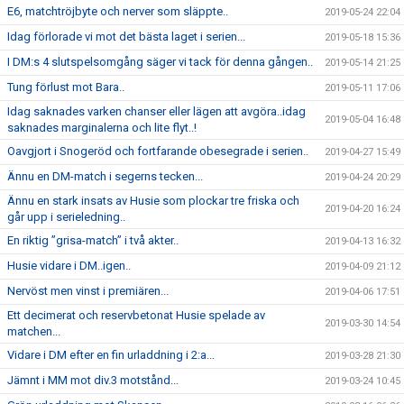
E6, matchtröjbyte och nerver som släppte..
2019-05-24 22:04
Idag förlorade vi mot det bästa laget i serien...
2019-05-18 15:36
I DM:s 4 slutspelsomgång säger vi tack för denna gången..
2019-05-14 21:25
Tung förlust mot Bara..
2019-05-11 17:06
Idag saknades varken chanser eller lägen att avgöra..idag
2019-05-04 16:48
saknades marginalerna och lite flyt..!
Oavgjort i Snogeröd och fortfarande obesegrade i serien..
2019-04-27 15:49
Ännu en DM-match i segerns tecken...
2019-04-24 20:29
Ännu en stark insats av Husie som plockar tre friska och
2019-04-20 16:24
går upp i serieledning..
En riktig ”grisa-match” i två akter..
2019-04-13 16:32
Husie vidare i DM..igen..
2019-04-09 21:12
Nervöst men vinst i premiären...
2019-04-06 17:51
Ett decimerat och reservbetonat Husie spelade av
2019-03-30 14:54
matchen...
Vidare i DM efter en fin urladdning i 2:a...
2019-03-28 21:30
Jämnt i MM mot div.3 motstånd...
2019-03-24 10:45