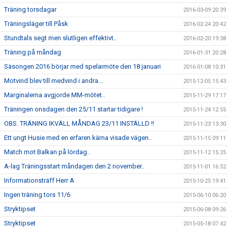
Träning torsdagar
2016-03-09 20:39
Träningsläger till Påsk
2016-02-24 20:42
Stundtals segt men slutligen effektivt..
2016-02-20 19:38
Träning på måndag
2016-01-31 20:28
Säsongen 2016 börjar med spelarmöte den 18 januari
2016-01-08 10:31
Motvind blev till medvind i andra...
2015-12-05 15:43
Marginalerna avgjorde MM-mötet..
2015-11-29 17:17
Träningen onsdagen den 25/11 startar tidigare !
2015-11-24 12:55
OBS. TRÄNING IKVÄLL MÅNDAG 23/11 INSTÄLLD !!
2015-11-23 13:30
Ett ungt Husie med en erfaren kärna visade vägen..
2015-11-15 09:11
Match mot Balkan på lördag..
2015-11-12 15:25
A-lag Träningsstart måndagen den 2 november..
2015-11-01 16:52
Informationsträff Herr A
2015-10-25 19:41
Ingen träning tors 11/6
2015-06-10 06:20
Stryktipset
2015-06-08 09:26
Stryktipset
2015-05-18 07:42