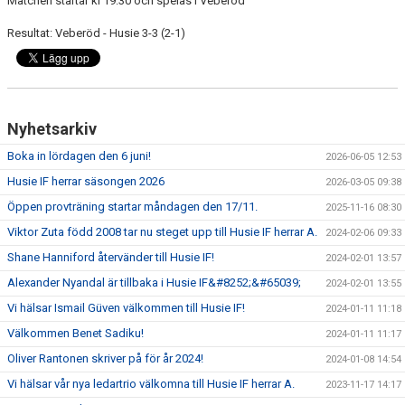
Matchen startar kl 19:30 och spelas i Veberöd
Resultat: Veberöd - Husie 3-3 (2-1)
Nyhetsarkiv
Boka in lördagen den 6 juni!
2026-06-05 12:53
Husie IF herrar säsongen 2026
2026-03-05 09:38
Öppen provträning startar måndagen den 17/11.
2025-11-16 08:30
Viktor Zuta född 2008 tar nu steget upp till Husie IF herrar A.
2024-02-06 09:33
Shane Hanniford återvänder till Husie IF!
2024-02-01 13:57
Alexander Nyandal är tillbaka i Husie IF&#8252;&#65039;
2024-02-01 13:55
Vi hälsar Ismail Güven välkommen till Husie IF!
2024-01-11 11:18
Välkommen Benet Sadiku!
2024-01-11 11:17
Oliver Rantonen skriver på för år 2024!
2024-01-08 14:54
Vi hälsar vår nya ledartrio välkomna till Husie IF herrar A.
2023-11-17 14:17