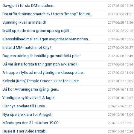
Oavgjort i första DM-matchen..
2017-03-05 17:29
Bra utförd träningsmatch av U trots "knapp" förlust..
2017-03-03 21:31
Spinning ikväll är inställd!
2017-02-28 15:56
Ikväll spelade dom gröne upp sig rejält..
2017-02-22 22:12
Klassskillnad mellan lagen avgjorde MM-matchen..
2017-02-18 15:35
Inställd MM-match mot City !
2017-02-09 09:37
Dagens träning är inställd pga. snötäckt plan !
2017-02-08 13:49
Då var årets första träningsmatch avklarad !
2017-02-04 16:34
A-truppen fylls på med ytterligare klassspelare..
2017-02-02 11:04
Kelechi (Kelly)Temple Omeonu klar för Husie..
2017-01-27 10:05
Då kör A-träningarna igång igen..
2017-01-16 11:33
Ytterligare nyförvärv till A-laget
2017-01-10 10:57
Fler nya spelare till Husie..
2016-12-16 10:01
Nya spelare klara för A-laget
2016-12-10 16:04
Måndagen den 31 oktober 19.00..
2016-10-27 13:21
Husie IF Herr A-ledarstab!
2016-10-24 10:24