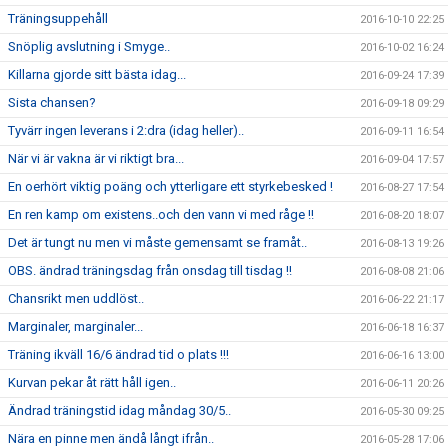
Träningsuppehåll
2016-10-10 22:25
Snöplig avslutning i Smyge..
2016-10-02 16:24
Killarna gjorde sitt bästa idag...
2016-09-24 17:39
Sista chansen?
2016-09-18 09:29
Tyvärr ingen leverans i 2:dra (idag heller)..
2016-09-11 16:54
När vi är vakna är vi riktigt bra...
2016-09-04 17:57
En oerhört viktig poäng och ytterligare ett styrkebesked !
2016-08-27 17:54
En ren kamp om existens..och den vann vi med råge !!
2016-08-20 18:07
Det är tungt nu men vi måste gemensamt se framåt..
2016-08-13 19:26
OBS. ändrad träningsdag från onsdag till tisdag !!
2016-08-08 21:06
Chansrikt men uddlöst..
2016-06-22 21:17
Marginaler, marginaler...
2016-06-18 16:37
Träning ikväll 16/6 ändrad tid o plats !!!
2016-06-16 13:00
Kurvan pekar åt rätt håll igen..
2016-06-11 20:26
Ändrad träningstid idag måndag 30/5..
2016-05-30 09:25
Nära en pinne men ändå långt ifrån..
2016-05-28 17:06