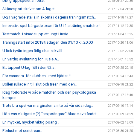
DM gruppspelet är lottat
2018-01-27 20:30
Skånesport skriver om A-laget
2017-12-04 21:20
U-21 vägrade ställa in skorna i dagens träningsmatch..
2017-11-18 17:27
Innovativt spel bärgade trean för U i 1:a träningsmatchen!
2017-11-12 17:35
Testmatch 1 visade upp ett ungt Husie..
2017-11-04 10:15
Träningsstart inför 2018 tisdagen den 31/10 kl. 20.00
2017-10-20 11:06
U fick tyvärr ingen ärlig chans ikväll..
2017-10-02 22:00
En värdig avslutning för Husie A..
2017-10-01 15:32
Ett tappert U-lag föll i den 92:a..
2017-09-25 22:15
För varandra..för klubben...med hjärtat !!!
2017-09-24 16:43
Bollen rullade in till slut och trean med den..
2017-09-18 21:22
Idag förlorade vi både matchen och den psykologiska
2017-09-17 15:40
kampen..
Trots bra spel var marginalerna inte på vår sida idag..
2017-09-10 17:14
Höstens viktigaste (?) "sexpoängare" ökade avståndet..
2017-09-09 14:29
En mycket, mycket viktig poäng !
2017-09-02 18:09
Förlust mot serietrean..
2017-08-30 21:25