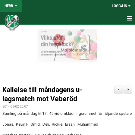
HERR
LOGGA IN
HEM
NYHETER
TRUPPEN
KALENDER
TABELL/RESULTAT
Kallelse till måndagens u-
<
>
MATCHER
lagsmatch mot Veberöd
2014-08-02 20:07
BILDGALLERI
Samling på måndag kl 17 : 45 vid omklädningsrummet för följande spelare
:
KONTAKT
Jonas, Kevin P, Omid, Deli, Rickie, Ersan, Muhammed