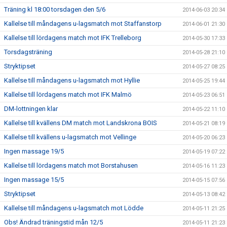
Träning kl 18:00 torsdagen den 5/6
2014-06-03 20:34
Kallelse till måndagens u-lagsmatch mot Staffanstorp
2014-06-01 21:30
Kallelse till lördagens match mot IFK Trelleborg
2014-05-30 17:33
Torsdagsträning
2014-05-28 21:10
Stryktipset
2014-05-27 08:25
Kallelse till måndagens u-lagsmatch mot Hyllie
2014-05-25 19:44
Kallelse till lördagens match mot IFK Malmö
2014-05-23 06:51
DM-lottningen klar
2014-05-22 11:10
Kallelse till kvällens DM match mot Landskrona BOIS
2014-05-21 08:19
Kallelse till kvällens u-lagsmatch mot Vellinge
2014-05-20 06:23
Ingen massage 19/5
2014-05-19 07:22
Kallelse till lördagens match mot Borstahusen
2014-05-16 11:23
Ingen massage 15/5
2014-05-15 07:56
Stryktipset
2014-05-13 08:42
Kallelse till måndagens u-lagsmatch mot Lödde
2014-05-11 21:25
Obs! Ändrad träningstid mån 12/5
2014-05-11 21:23