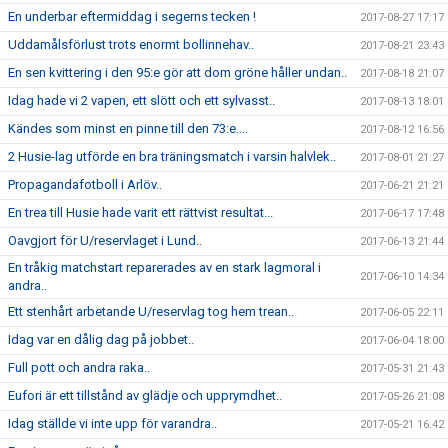
En underbar eftermiddag i segerns tecken !
2017-08-27 17:17
Uddamålsförlust trots enormt bollinnehav..
2017-08-21 23:43
En sen kvittering i den 95:e gör att dom gröne håller undan..
2017-08-18 21:07
Idag hade vi 2 vapen, ett slött och ett sylvasst..
2017-08-13 18:01
Kändes som minst en pinne till den 73:e....
2017-08-12 16:56
2 Husie-lag utförde en bra träningsmatch i varsin halvlek..
2017-08-01 21:27
Propagandafotboll i Arlöv..
2017-06-21 21:21
En trea till Husie hade varit ett rättvist resultat...
2017-06-17 17:48
Oavgjort för U/reservlaget i Lund..
2017-06-13 21:44
En tråkig matchstart reparerades av en stark lagmoral i
2017-06-10 14:34
andra..
Ett stenhårt arbetande U/reservlag tog hem trean..
2017-06-05 22:11
Idag var en dålig dag på jobbet..
2017-06-04 18:00
Full pott och andra raka..
2017-05-31 21:43
Eufori är ett tillstånd av glädje och upprymdhet..
2017-05-26 21:08
Idag ställde vi inte upp för varandra..
2017-05-21 16:42