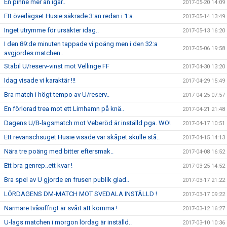
En pinne mer än igår..
2017-05-20 14:09
Ett överlägset Husie säkrade 3:an redan i 1:a..
2017-05-14 13:49
Inget utrymme för ursäkter idag..
2017-05-13 16:20
I den 89:de minuten tappade vi poäng men i den 32:a
2017-05-06 19:58
avgjordes matchen..
Stabil U/reserv-vinst mot Vellinge FF
2017-04-30 13:20
Idag visade vi karaktär !!!
2017-04-29 15:49
Bra match i högt tempo av U/reserv..
2017-04-25 07:57
En förlorad trea mot ett Limhamn på knä..
2017-04-21 21:48
Dagens U/B-lagsmatch mot Veberöd är inställd pga. WO!
2017-04-17 10:51
Ett revanschsuget Husie visade var skåpet skulle stå..
2017-04-15 14:13
Nära tre poäng med bitter eftersmak..
2017-04-08 16:52
Ett bra genrep..ett kvar !
2017-03-25 14:52
Bra spel av U gjorde en frusen publik glad..
2017-03-17 21:22
LÖRDAGENS DM-MATCH MOT SVEDALA INSTÄLLD !
2017-03-17 09:22
Närmare tvåsiffrigt är svårt att komma !
2017-03-12 16:27
U-lags matchen i morgon lördag är inställd..
2017-03-10 10:36