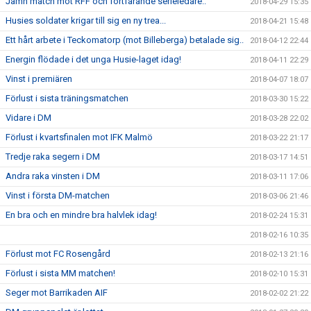
Jämn match mot RFF och fortfarande serieledare..
2018-04-29 15:35
Husies soldater krigar till sig en ny trea...
2018-04-21 15:48
Ett hårt arbete i Teckomatorp (mot Billeberga) betalade sig..
2018-04-12 22:44
Energin flödade i det unga Husie-laget idag!
2018-04-11 22:29
Vinst i premiären
2018-04-07 18:07
Förlust i sista träningsmatchen
2018-03-30 15:22
Vidare i DM
2018-03-28 22:02
Förlust i kvartsfinalen mot IFK Malmö
2018-03-22 21:17
Tredje raka segern i DM
2018-03-17 14:51
Andra raka vinsten i DM
2018-03-11 17:06
Vinst i första DM-matchen
2018-03-06 21:46
En bra och en mindre bra halvlek idag!
2018-02-24 15:31
2018-02-16 10:35
Förlust mot FC Rosengård
2018-02-13 21:16
Förlust i sista MM matchen!
2018-02-10 15:31
Seger mot Barrikaden AIF
2018-02-02 21:22