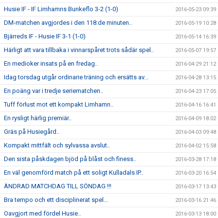
Husie IF - IF Limhamns Bunkeflo 3-2 (1-0)
2016-05-23 09:39
DM-matchen avgjordes i den 118:de minuten..
2016-05-19 10:28
Bjärreds IF - Husie IF 3-1 (1-0)
2016-05-14 16:39
Härligt att vara tillbaka i vinnarspåret trots sådär spel..
2016-05-07 19:57
En medioker insats på en fredag..
2016-04-29 21:12
Idag torsdag utgår ordinarie träning och ersätts av...
2016-04-28 13:15
En poäng var i tredje seriematchen..
2016-04-23 17:05
Tuff förlust mot ett kompakt Limhamn..
2016-04-16 16:41
En rysligt härlig premiär..
2016-04-09 18:02
Gräs på Husiegård..
2016-04-03 09:48
Kompakt mittfält och sylvassa avslut..
2016-04-02 15:58
Den sista påskdagen bjöd på blåst och finess..
2016-03-28 17:18
En väl genomförd match på ett soligt Kulladals IP..
2016-03-20 16:54
ÄNDRAD MATCHDAG TILL SÖNDAG !!!
2016-03-17 13:43
Bra tempo och ett disciplinerat spel...
2016-03-16 21:46
Oavgjort med fördel Husie..
2016-03-13 18:00