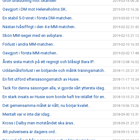
Grön urladdning mot Skansen
2019-03-16 06:26
Oavgjort i DM mot Heleneholms SK..
2019-03-10 16:26
En stabil 5-0 vinst i första DM-matchen..
2019-03-03 17:19
Nästan tvåsiffrigt i den 4:e MM-matchen..
2019-02-22 21:45
Skön MM-seger med en avbytare..
2019-02-15 21:12
Förlust i andra MM-matchen..
2019-02-10 16:33
Oavgjort i första MM-matchen..
2019-02-02 17:48
Årets sista match på ett regnigt och blåsigt Bara IP..
2018-12-08 16:02
Uddamålsförlust i en böljande och målrik träningsmatch..
2018-11-23 21:37
En fint utförd eftersäsongsmatch av Husie..
2018-11-17 15:24
Tack för denna säsongen alla, vi gjorde vårt yttersta idag..
2018-10-13 16:14
En stark insats av Husie som borde haft tre istället för en..
2018-10-10 21:23
Det gemensamma målet är nått, nu börjar kvalet..
2018-10-06 15:26
Mentalt var vi inte där idag..
2018-09-30 15:31
Kross i Dalby men motståndet ska äras..
2018-09-21 21:27
Att pulverisera är dagens ord..
2018-09-15 14:51