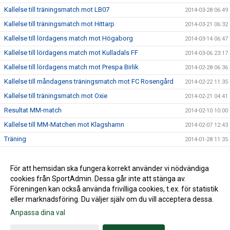
Kallelse till träningsmatch mot LB07
2014-03-28 06:49
Kallelse till träningsmatch mot Hittarp
2014-03-21 06:32
Kallelse till lördagens match mot Högaborg
2014-03-14 06:47
Kallelse till lördagens match mot Kulladals FF
2014-03-06 23:17
Kallelse till lördagens match mot Prespa Birlik
2014-02-28 06:36
Kallelse till måndagens träningsmatch mot FC Rosengård
2014-02-22 11:35
Kallelse till träningsmatch mot Oxie
2014-02-21 04:41
Resultat MM-match
2014-02-10 10:00
Kallelse till MM-Matchen mot Klagshamn
2014-02-07 12:43
Träning
2014-01-28 11:35
Internmatch
2014-01-24 15:53
Lördagsträningen är inställd
För att hemsidan ska fungera korrekt använder vi nödvändiga
2014-01-17 20:19
cookies från SportAdmin. Dessa går inte att stänga av.
2014-01-14 14:02
Föreningen kan också använda frivilliga cookies, t.ex. för statistik
eller marknadsföring. Du väljer själv om du vill acceptera dessa.
Anpassa dina val
Cookie-inställningar
Gå till Webbversion