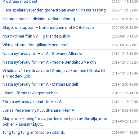
Provträna med oss!
2022-11-15 14:29
Flera spelare väljer den gröna tröjan även till nästa säsong
2020-11-21 22:05
Herrarna spelar i division 4 nästa säsong
2020-10-24 16:15
Slaget om täppan – bortamatchen mot FC Bellevue
2020-09-03 15:59
Nya riktlinjer från SvFF gällande publik
2020-08-10 14:53
Viktig information gällande seriespel
2020-08-06 21:07
Nästa nyförvärv för Herr A - Giovanni Allende
2019-12-15 16:59
Nästa nyförvärv för Herr A - Yacine Bendahou Neroth
2019-12-13 08:24
Vi hälsar vårt nyförvärv Joel Smidje välkommen tillbaka till
2019-12-10 19:46
sin moderklubb
Nästa nyförvärv för Herr A - Mattias Lindell
2019-12-03 16:00
Jämnt i första tävlingsmatchen
2019-11-25 14:18
Första nyförvärvet klart för Herr A
2019-11-18 22:45
Jonas Pedersen ny huvudtränare i Herr A
2019-10-29 19:00
Slaget om Husiegård avgjordes med hjälp av järnvilja, mod
2019-09-22 15:37
och en klassisk tåfjutt..
Tung tung tung är fotbollen ibland..
2019-09-14 15:00