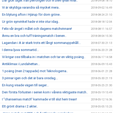
Där gick tåget från perrongen och vi blev tyvärr kvar..
2018-09-08 18:10
Vi är skyldiga varandra så mycket mera..
2018-09-02 16:49
En blytung afton i Hjärup för dom gröne..
2018-08-24 21:10
Ur grön synvinkel hade vi inte otur idag..
2018-08-18 12:04
Felix vår ängel i målet och dagens matchvinnare!
2018-08-11 16:57
Ännu en bra och tuff träningsmatch i benen..
2018-08-04 15:30
Lagandan i A är stark trots ett långt sommaruppehåll...
2018-07-30 21:13
I denna ljuva sommartid...
2018-06-20 21:28
Vi krigar oss tillbaka in i matchen och tar en viktig poäng..
2018-06-17 14:58
Antiklimax i Lundahettan...
2018-06-09 15:43
1 poäng (men 2 tappade) mot Teknologerna..
2018-06-01 21:28
3 pinnar igen och det är bara onsdag...
2018-05-30 21:19
En kung visade vägen till seger...
2018-05-25 21:30
Den första förlusten i serien kom i vårens viktigaste match..
2018-05-19 15:49
I ”chansernas match” kammade vi till slut hem trean!
2018-05-12 16:36
Ett grönt drama i 2 akter..
2018-05-05 15:25