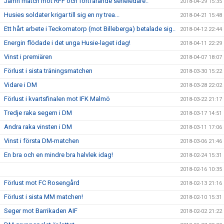
Jämn match mot RFF och fortfarande serieledare..
2018-04-29 15:35
Husies soldater krigar till sig en ny trea...
2018-04-21 15:48
Ett hårt arbete i Teckomatorp (mot Billeberga) betalade sig..
2018-04-12 22:44
Energin flödade i det unga Husie-laget idag!
2018-04-11 22:29
Vinst i premiären
2018-04-07 18:07
Förlust i sista träningsmatchen
2018-03-30 15:22
Vidare i DM
2018-03-28 22:02
Förlust i kvartsfinalen mot IFK Malmö
2018-03-22 21:17
Tredje raka segern i DM
2018-03-17 14:51
Andra raka vinsten i DM
2018-03-11 17:06
Vinst i första DM-matchen
2018-03-06 21:46
En bra och en mindre bra halvlek idag!
2018-02-24 15:31
2018-02-16 10:35
Förlust mot FC Rosengård
2018-02-13 21:16
Förlust i sista MM matchen!
2018-02-10 15:31
Seger mot Barrikaden AIF
2018-02-02 21:22