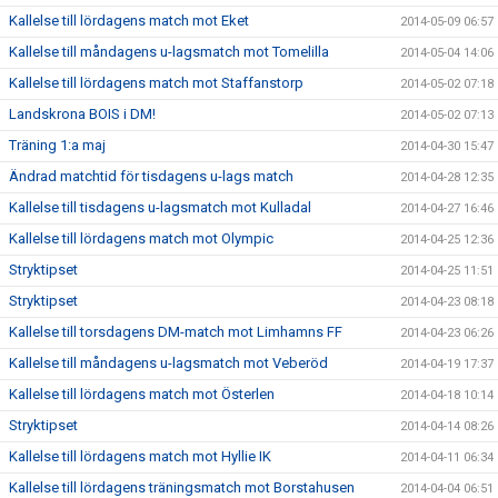
Kallelse till lördagens match mot Eket
2014-05-09 06:57
Kallelse till måndagens u-lagsmatch mot Tomelilla
2014-05-04 14:06
Kallelse till lördagens match mot Staffanstorp
2014-05-02 07:18
Landskrona BOIS i DM!
2014-05-02 07:13
Träning 1:a maj
2014-04-30 15:47
Ändrad matchtid för tisdagens u-lags match
2014-04-28 12:35
Kallelse till tisdagens u-lagsmatch mot Kulladal
2014-04-27 16:46
Kallelse till lördagens match mot Olympic
2014-04-25 12:36
Stryktipset
2014-04-25 11:51
Stryktipset
2014-04-23 08:18
Kallelse till torsdagens DM-match mot Limhamns FF
2014-04-23 06:26
Kallelse till måndagens u-lagsmatch mot Veberöd
2014-04-19 17:37
Kallelse till lördagens match mot Österlen
2014-04-18 10:14
Stryktipset
2014-04-14 08:26
Kallelse till lördagens match mot Hyllie IK
2014-04-11 06:34
Kallelse till lördagens träningsmatch mot Borstahusen
2014-04-04 06:51