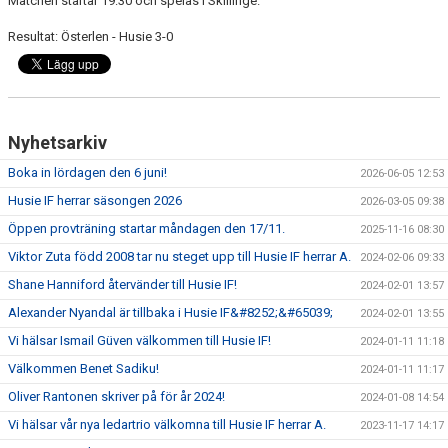
Matchen startar 19:30 och spelas i Skillinge.
Resultat: Österlen - Husie 3-0
Nyhetsarkiv
Boka in lördagen den 6 juni!
2026-06-05 12:53
Husie IF herrar säsongen 2026
2026-03-05 09:38
Öppen provträning startar måndagen den 17/11.
2025-11-16 08:30
Viktor Zuta född 2008 tar nu steget upp till Husie IF herrar A.
2024-02-06 09:33
Shane Hanniford återvänder till Husie IF!
2024-02-01 13:57
Alexander Nyandal är tillbaka i Husie IF&#8252;&#65039;
2024-02-01 13:55
Vi hälsar Ismail Güven välkommen till Husie IF!
2024-01-11 11:18
Välkommen Benet Sadiku!
2024-01-11 11:17
Oliver Rantonen skriver på för år 2024!
2024-01-08 14:54
Vi hälsar vår nya ledartrio välkomna till Husie IF herrar A.
2023-11-17 14:17