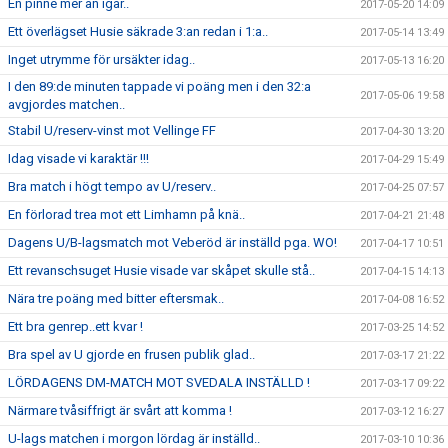
En pinne mer än igår..
2017-05-20 14:09
Ett överlägset Husie säkrade 3:an redan i 1:a..
2017-05-14 13:49
Inget utrymme för ursäkter idag..
2017-05-13 16:20
I den 89:de minuten tappade vi poäng men i den 32:a
2017-05-06 19:58
avgjordes matchen..
Stabil U/reserv-vinst mot Vellinge FF
2017-04-30 13:20
Idag visade vi karaktär !!!
2017-04-29 15:49
Bra match i högt tempo av U/reserv..
2017-04-25 07:57
En förlorad trea mot ett Limhamn på knä..
2017-04-21 21:48
Dagens U/B-lagsmatch mot Veberöd är inställd pga. WO!
2017-04-17 10:51
Ett revanschsuget Husie visade var skåpet skulle stå..
2017-04-15 14:13
Nära tre poäng med bitter eftersmak..
2017-04-08 16:52
Ett bra genrep..ett kvar !
2017-03-25 14:52
Bra spel av U gjorde en frusen publik glad..
2017-03-17 21:22
LÖRDAGENS DM-MATCH MOT SVEDALA INSTÄLLD !
2017-03-17 09:22
Närmare tvåsiffrigt är svårt att komma !
2017-03-12 16:27
U-lags matchen i morgon lördag är inställd..
2017-03-10 10:36