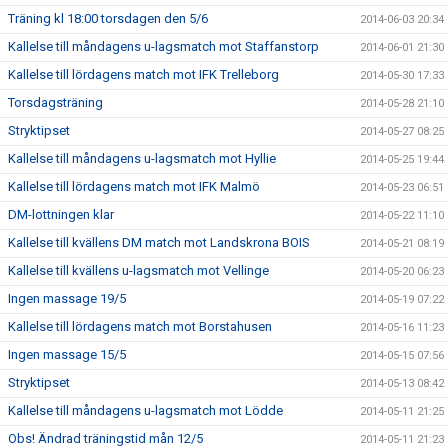
Träning kl 18:00 torsdagen den 5/6
2014-06-03 20:34
Kallelse till måndagens u-lagsmatch mot Staffanstorp
2014-06-01 21:30
Kallelse till lördagens match mot IFK Trelleborg
2014-05-30 17:33
Torsdagsträning
2014-05-28 21:10
Stryktipset
2014-05-27 08:25
Kallelse till måndagens u-lagsmatch mot Hyllie
2014-05-25 19:44
Kallelse till lördagens match mot IFK Malmö
2014-05-23 06:51
DM-lottningen klar
2014-05-22 11:10
Kallelse till kvällens DM match mot Landskrona BOIS
2014-05-21 08:19
Kallelse till kvällens u-lagsmatch mot Vellinge
2014-05-20 06:23
Ingen massage 19/5
2014-05-19 07:22
Kallelse till lördagens match mot Borstahusen
2014-05-16 11:23
Ingen massage 15/5
2014-05-15 07:56
Stryktipset
2014-05-13 08:42
Kallelse till måndagens u-lagsmatch mot Lödde
2014-05-11 21:25
Obs! Ändrad träningstid mån 12/5
2014-05-11 21:23