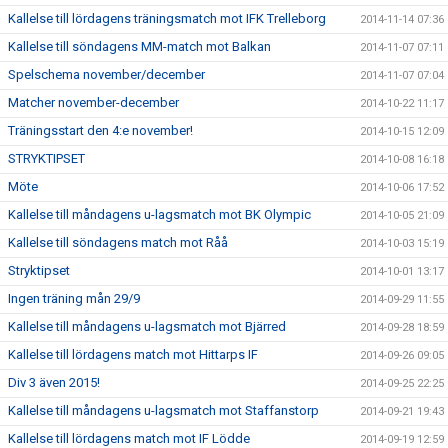
Kallelse till lördagens träningsmatch mot IFK Trelleborg
2014-11-14 07:36
Kallelse till söndagens MM-match mot Balkan
2014-11-07 07:11
Spelschema november/december
2014-11-07 07:04
Matcher november-december
2014-10-22 11:17
Träningsstart den 4:e november!
2014-10-15 12:09
STRYKTIPSET
2014-10-08 16:18
Möte
2014-10-06 17:52
Kallelse till måndagens u-lagsmatch mot BK Olympic
2014-10-05 21:09
Kallelse till söndagens match mot Råå
2014-10-03 15:19
Stryktipset
2014-10-01 13:17
Ingen träning mån 29/9
2014-09-29 11:55
Kallelse till måndagens u-lagsmatch mot Bjärred
2014-09-28 18:59
Kallelse till lördagens match mot Hittarps IF
2014-09-26 09:05
Div 3 även 2015!
2014-09-25 22:25
Kallelse till måndagens u-lagsmatch mot Staffanstorp
2014-09-21 19:43
Kallelse till lördagens match mot IF Lödde
2014-09-19 12:59