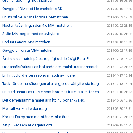
Grön urladdning mot Skansen
2019-03-16 06:26
Oavgjort i DM mot Heleneholms SK..
2019-03-10 16:26
En stabil 5-0 vinst i första DM-matchen..
2019-03-03 17:19
Nästan tvåsiffrigt i den 4:e MM-matchen..
2019-02-22 21:45
Skön MM-seger med en avbytare..
2019-02-15 21:12
Förlust i andra MM-matchen..
2019-02-10 16:33
Oavgjort i första MM-matchen..
2019-02-02 17:48
Årets sista match på ett regnigt och blåsigt Bara IP..
2018-12-08 16:02
Uddamålsförlust i en böljande och målrik träningsmatch..
2018-11-23 21:37
En fint utförd eftersäsongsmatch av Husie..
2018-11-17 15:24
Tack för denna säsongen alla, vi gjorde vårt yttersta idag..
2018-10-13 16:14
En stark insats av Husie som borde haft tre istället för en..
2018-10-10 21:23
Det gemensamma målet är nått, nu börjar kvalet..
2018-10-06 15:26
Mentalt var vi inte där idag..
2018-09-30 15:31
Kross i Dalby men motståndet ska äras..
2018-09-21 21:27
Att pulverisera är dagens ord..
2018-09-15 14:51