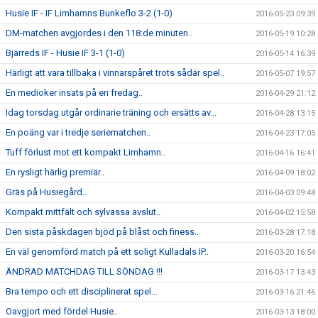
Husie IF - IF Limhamns Bunkeflo 3-2 (1-0)
2016-05-23 09:39
DM-matchen avgjordes i den 118:de minuten..
2016-05-19 10:28
Bjärreds IF - Husie IF 3-1 (1-0)
2016-05-14 16:39
Härligt att vara tillbaka i vinnarspåret trots sådär spel..
2016-05-07 19:57
En medioker insats på en fredag..
2016-04-29 21:12
Idag torsdag utgår ordinarie träning och ersätts av...
2016-04-28 13:15
En poäng var i tredje seriematchen..
2016-04-23 17:05
Tuff förlust mot ett kompakt Limhamn..
2016-04-16 16:41
En rysligt härlig premiär..
2016-04-09 18:02
Gräs på Husiegård..
2016-04-03 09:48
Kompakt mittfält och sylvassa avslut..
2016-04-02 15:58
Den sista påskdagen bjöd på blåst och finess..
2016-03-28 17:18
En väl genomförd match på ett soligt Kulladals IP..
2016-03-20 16:54
ÄNDRAD MATCHDAG TILL SÖNDAG !!!
2016-03-17 13:43
Bra tempo och ett disciplinerat spel...
2016-03-16 21:46
Oavgjort med fördel Husie..
2016-03-13 18:00