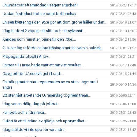
En underbar eftermiddag i segerns tecken !
2017-08-27 17:17
Uddamålsförlust trots enormt bollinnehav..
2017-08-21 23:43
En sen kvittering i den 95:e gör att dom gröne håller undan..
2017-08-18 21:07
Idag hade vi 2 vapen, ett slött och ett sylvasst..
2017-08-13 18:01
Kändes som minst en pinne till den 73:e....
2017-08-12 16:56
2 Husie-lag utförde en bra träningsmatch i varsin halvlek..
2017-08-01 21:27
Propagandafotboll i Arlöv..
2017-06-21 21:21
En trea till Husie hade varit ett rättvist resultat...
2017-06-17 17:48
Oavgjort för U/reservlaget i Lund..
2017-06-13 21:44
En tråkig matchstart reparerades av en stark lagmoral i
2017-06-10 14:34
andra..
Ett stenhårt arbetande U/reservlag tog hem trean..
2017-06-05 22:11
Idag var en dålig dag på jobbet..
2017-06-04 18:00
Full pott och andra raka..
2017-05-31 21:43
Eufori är ett tillstånd av glädje och upprymdhet..
2017-05-26 21:08
Idag ställde vi inte upp för varandra..
2017-05-21 16:42