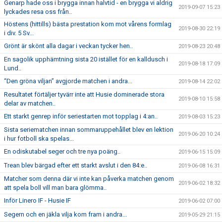
Genarp hade oss i brygga innan halvtid - en brygga vi aldrig
2019-09-07 15:23
lyckades resa oss från..
Höstens (hittills) bästa prestation kom mot vårens formlag
2019-08-30 22:19
i div. 5 Sv...
Grönt är skönt alla dagar i veckan tycker hen..
2019-08-23 20:48
En sagolik upphämtning sista 20 istället för en kalldusch i
2019-08-18 17:09
Lund..
“Den gröna viljan” avgjorde matchen i andra...
2019-08-14 22:02
Resultatet förtäljer tyvärr inte att Husie dominerade stora
2019-08-10 15:58
delar av matchen..
Ett starkt genrep inför seriestarten mot topplag i 4:an..
2019-08-03 15:23
Sista seriematchen innan sommaruppehållet blev en lektion
2019-06-20 10:24
i hur fotboll ska spelas...
En odiskutabel seger och tre nya poäng..
2019-06-15 15:09
Trean blev bärgad efter ett starkt avslut i den 84:e..
2019-06-08 16:31
Matcher som denna där vi inte kan påverka matchen genom
2019-06-02 18:32
att spela boll vill man bara glömma..
Inför Linero IF - Husie IF
2019-06-02 07:00
Segern och en jäkla vilja kom fram i andra...
2019-05-29 21:15