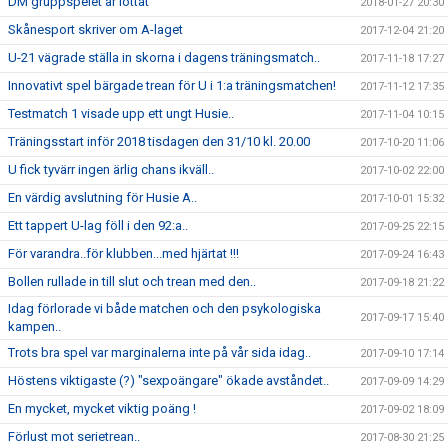
DM gruppspelet är lottat
2018-01-27 20:30
Skånesport skriver om A-laget
2017-12-04 21:20
U-21 vägrade ställa in skorna i dagens träningsmatch..
2017-11-18 17:27
Innovativt spel bärgade trean för U i 1:a träningsmatchen!
2017-11-12 17:35
Testmatch 1 visade upp ett ungt Husie..
2017-11-04 10:15
Träningsstart inför 2018 tisdagen den 31/10 kl. 20.00
2017-10-20 11:06
U fick tyvärr ingen ärlig chans ikväll..
2017-10-02 22:00
En värdig avslutning för Husie A..
2017-10-01 15:32
Ett tappert U-lag föll i den 92:a..
2017-09-25 22:15
För varandra..för klubben...med hjärtat !!!
2017-09-24 16:43
Bollen rullade in till slut och trean med den..
2017-09-18 21:22
Idag förlorade vi både matchen och den psykologiska
2017-09-17 15:40
kampen..
Trots bra spel var marginalerna inte på vår sida idag..
2017-09-10 17:14
Höstens viktigaste (?) "sexpoängare" ökade avståndet..
2017-09-09 14:29
En mycket, mycket viktig poäng !
2017-09-02 18:09
Förlust mot serietrean..
2017-08-30 21:25