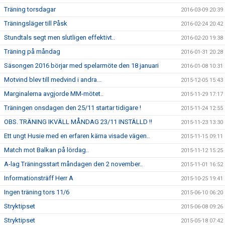
Träning torsdagar
2016-03-09 20:39
Träningsläger till Påsk
2016-02-24 20:42
Stundtals segt men slutligen effektivt..
2016-02-20 19:38
Träning på måndag
2016-01-31 20:28
Säsongen 2016 börjar med spelarmöte den 18 januari
2016-01-08 10:31
Motvind blev till medvind i andra...
2015-12-05 15:43
Marginalerna avgjorde MM-mötet..
2015-11-29 17:17
Träningen onsdagen den 25/11 startar tidigare !
2015-11-24 12:55
OBS. TRÄNING IKVÄLL MÅNDAG 23/11 INSTÄLLD !!
2015-11-23 13:30
Ett ungt Husie med en erfaren kärna visade vägen..
2015-11-15 09:11
Match mot Balkan på lördag..
2015-11-12 15:25
A-lag Träningsstart måndagen den 2 november..
2015-11-01 16:52
Informationsträff Herr A
2015-10-25 19:41
Ingen träning tors 11/6
2015-06-10 06:20
Stryktipset
2015-06-08 09:26
Stryktipset
2015-05-18 07:42