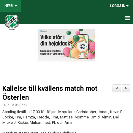
HERR
LOGGA IN
HEM
NYHETER
TRUPPEN
KALENDER
TABELL/RESULTAT
Kallelse till kvällens match mot
<
>
MATCHER
Österlen
2014-08-06 07:47
BILDGALLERI
Samling ikväll kl 17:00 för följande spelare: Christopher, Jonas, Kevin P,
Jocke, Tim, Hamza, Fredde, Firat, Mattias, Momme, Omid, Almin, Deli,
KONTAKT
Micke J, Rickie, Muhammed, PL och Amir