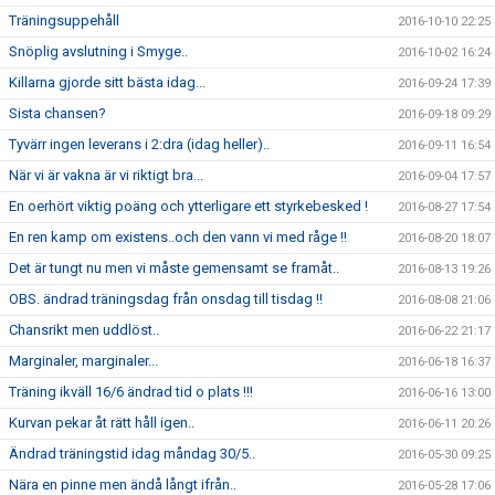
Träningsuppehåll
2016-10-10 22:25
Snöplig avslutning i Smyge..
2016-10-02 16:24
Killarna gjorde sitt bästa idag...
2016-09-24 17:39
Sista chansen?
2016-09-18 09:29
Tyvärr ingen leverans i 2:dra (idag heller)..
2016-09-11 16:54
När vi är vakna är vi riktigt bra...
2016-09-04 17:57
En oerhört viktig poäng och ytterligare ett styrkebesked !
2016-08-27 17:54
En ren kamp om existens..och den vann vi med råge !!
2016-08-20 18:07
Det är tungt nu men vi måste gemensamt se framåt..
2016-08-13 19:26
OBS. ändrad träningsdag från onsdag till tisdag !!
2016-08-08 21:06
Chansrikt men uddlöst..
2016-06-22 21:17
Marginaler, marginaler...
2016-06-18 16:37
Träning ikväll 16/6 ändrad tid o plats !!!
2016-06-16 13:00
Kurvan pekar åt rätt håll igen..
2016-06-11 20:26
Ändrad träningstid idag måndag 30/5..
2016-05-30 09:25
Nära en pinne men ändå långt ifrån..
2016-05-28 17:06