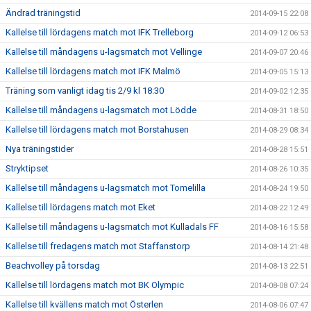
Ändrad träningstid
2014-09-15 22:08
Kallelse till lördagens match mot IFK Trelleborg
2014-09-12 06:53
Kallelse till måndagens u-lagsmatch mot Vellinge
2014-09-07 20:46
Kallelse till lördagens match mot IFK Malmö
2014-09-05 15:13
Träning som vanligt idag tis 2/9 kl 18:30
2014-09-02 12:35
Kallelse till måndagens u-lagsmatch mot Lödde
2014-08-31 18:50
Kallelse till lördagens match mot Borstahusen
2014-08-29 08:34
Nya träningstider
2014-08-28 15:51
Stryktipset
2014-08-26 10:35
Kallelse till måndagens u-lagsmatch mot Tomelilla
2014-08-24 19:50
Kallelse till lördagens match mot Eket
2014-08-22 12:49
Kallelse till måndagens u-lagsmatch mot Kulladals FF
2014-08-16 15:58
Kallelse till fredagens match mot Staffanstorp
2014-08-14 21:48
Beachvolley på torsdag
2014-08-13 22:51
Kallelse till lördagens match mot BK Olympic
2014-08-08 07:24
Kallelse till kvällens match mot Österlen
2014-08-06 07:47