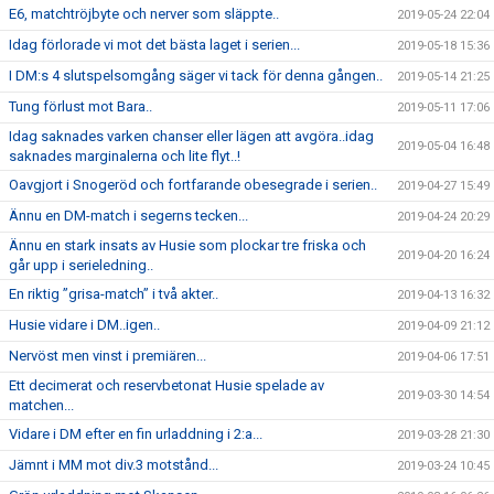
E6, matchtröjbyte och nerver som släppte..
2019-05-24 22:04
Idag förlorade vi mot det bästa laget i serien...
2019-05-18 15:36
I DM:s 4 slutspelsomgång säger vi tack för denna gången..
2019-05-14 21:25
Tung förlust mot Bara..
2019-05-11 17:06
Idag saknades varken chanser eller lägen att avgöra..idag
2019-05-04 16:48
saknades marginalerna och lite flyt..!
Oavgjort i Snogeröd och fortfarande obesegrade i serien..
2019-04-27 15:49
Ännu en DM-match i segerns tecken...
2019-04-24 20:29
Ännu en stark insats av Husie som plockar tre friska och
2019-04-20 16:24
går upp i serieledning..
En riktig ”grisa-match” i två akter..
2019-04-13 16:32
Husie vidare i DM..igen..
2019-04-09 21:12
Nervöst men vinst i premiären...
2019-04-06 17:51
Ett decimerat och reservbetonat Husie spelade av
2019-03-30 14:54
matchen...
Vidare i DM efter en fin urladdning i 2:a...
2019-03-28 21:30
Jämnt i MM mot div.3 motstånd...
2019-03-24 10:45