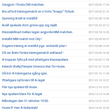
Oavgjort i första DM-matchen..
2017-03-05 17:29
Bra utförd träningsmatch av U trots "knapp" förlust..
2017-03-03 21:31
Spinning ikväll är inställd!
2017-02-28 15:56
Ikväll spelade dom gröne upp sig rejält..
2017-02-22 22:12
Klassskillnad mellan lagen avgjorde MM-matchen..
2017-02-18 15:35
Inställd MM-match mot City !
2017-02-09 09:37
Dagens träning är inställd pga. snötäckt plan !
2017-02-08 13:49
Då var årets första träningsmatch avklarad !
2017-02-04 16:34
A-truppen fylls på med ytterligare klassspelare..
2017-02-02 11:04
Kelechi (Kelly)Temple Omeonu klar för Husie..
2017-01-27 10:05
Då kör A-träningarna igång igen..
2017-01-16 11:33
Ytterligare nyförvärv till A-laget
2017-01-10 10:57
Fler nya spelare till Husie..
2016-12-16 10:01
Nya spelare klara för A-laget
2016-12-10 16:04
Måndagen den 31 oktober 19.00..
2016-10-27 13:21
Husie IF Herr A-ledarstab!
2016-10-24 10:24